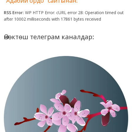
"Адабий ордо" сайтынан:
RSS Error:
WP HTTP Error: cURL error 28: Operation timed out
after 10002 milliseconds with 17861 bytes received
Өнөктөш телеграм каналдар: