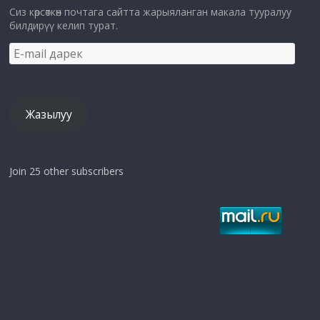
Сиз көрсөткөн почтага сайтта жарыяланган макала тууралуу
билдирүү келип турат.
E-
mail
дарек
Жазылуу
Join 25 other subscribers