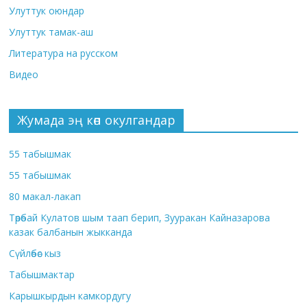
Улуттук оюндар
Улуттук тамак-аш
Литература на русском
Видео
Жумада эң көп окулгандар
55 табышмак
55 табышмак
80 макал-лакап
Төрөбай Кулатов шым таап берип, Зууракан Кайназарова
казак балбанын жыкканда
Сүйлөбөс кыз
Табышмактар
Карышкырдын камкордугу