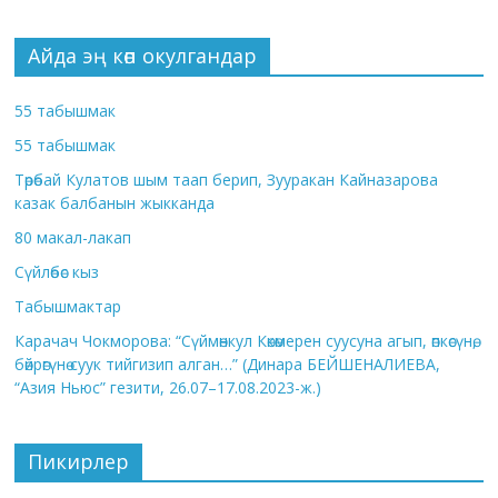
Айда эң көп окулгандар
55 табышмак
55 табышмак
Төрөбай Кулатов шым таап берип, Зууракан Кайназарова
казак балбанын жыкканда
80 макал-лакап
Сүйлөбөс кыз
Табышмактар
Карачач Чокморова: “Сүймөнкул Көкөмерен суусуна агып, өпкөсүнө,
бөйрөгүнө суук тийгизип алган…” (Динара БЕЙШЕНАЛИЕВА,
“Азия Ньюс” гезити, 26.07–17.08.2023-ж.)
Пикирлер