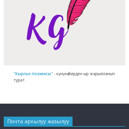
"Кыргыз поэзиясы"
- күнүнө бирден ыр жарыяланып
турат
Почта аркылуу жазылуу