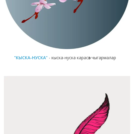
"КЫСКА-НУСКА"
- кыска-нуска карасөз чыгармалар