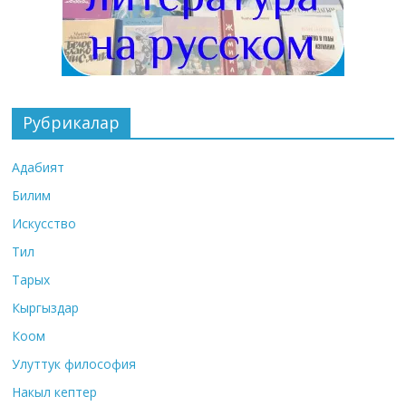
Рубрикалар
Адабият
Билим
Искусство
Тил
Тарых
Кыргыздар
Коом
Улуттук философия
Накыл кептер