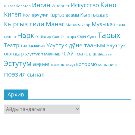
Кино
Инсан
Искусство
Интернет
Ж.Касаболотов
Китеп
Кыргыздар
Кол өнөрчүлүк
Кыргыз даамы
Кыргыз тили
Манас
Музыка
Манасчылар
Накыл
Тарых
Нарк
Сын
кептер
Сүрөт
О. Шакир
Салт
Санжыра
Театр
Улуттук дүйнө тааным
Улуттук
Төкмө акын
Тил
оюндар
Ч. Айтматов
Улуттук тамак-аш
Ш. Дүйшеев
Эстутум
аңгеме
котормо
жомок
маданият
комуз
поэзия
сынак
Архив
Архив