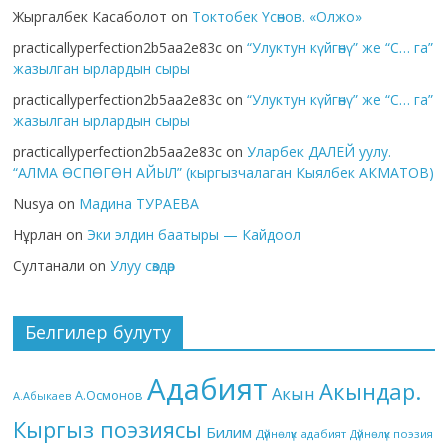
Жыргалбек Касаболот
on
Токтобек Үсөнов. «Олжо»
practicallyperfection2b5aa2e83c
on
“Улуктун күйгөнү” же “С… га”
жазылган ырлардын сыры
practicallyperfection2b5aa2e83c
on
“Улуктун күйгөнү” же “С… га”
жазылган ырлардын сыры
practicallyperfection2b5aa2e83c
on
Уларбек ДАЛЕЙ уулу.
“АЛМА ӨСПӨГӨН АЙЫЛ” (кыргызчалаган Кыялбек АКМАТОВ)
Nusya
on
Мадина ТУРАЕВА
Нұрлан
on
Эки элдин баатыры — Кайдоол
Султанали
on
Улуу сөздөр
Белгилер булуту
Адабият
Акындар.
Акын
А.Осмонов
А.Абыкаев
Кыргыз поэзиясы
Билим
Дүйнөлүк адабият
Дүйнөлүк поэзия