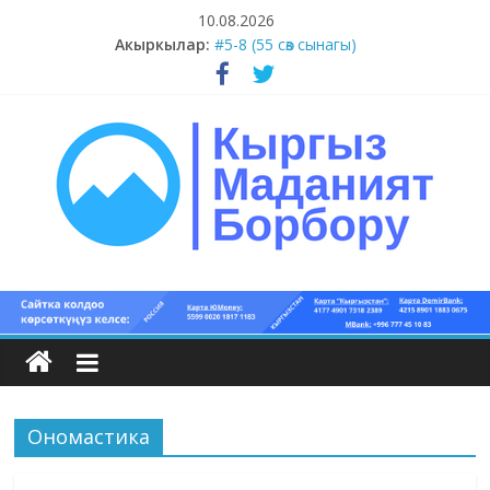
Skip
10.08.2026
to
Акыркылар:
#5-8 (55 сөз сынагы)
content
#15-18 (55 сөз сынагы)
#13-14 (55 сөз сынагы)
#11-12 (55 сөз сынагы)
#9-10 (55 сөз сынагы)
Кыргыз
маданият
борбору
Ономастика
Кыргыз
маданияты