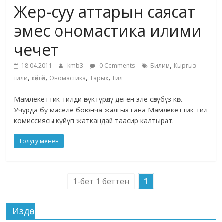
Жер-суу аттарын саясат
жана
адабияты
эмес ономастика илими
чечет
,
18.04.2011
kmb3
0 Comments
Билим
Кыргыз
,
,
,
,
тили
көйгөй
Ономастика
Тарых
Тил
Мамлекеттик тилди өнүктүрөлү деген эле сөзүбүз көп.
Учурда бу маселе боюнча жалгыз гана Мамлекеттик тил
комиссиясы күйүп жаткандай таасир калтырат.
Толугу менен
1-бет 1 беттен
1
Издөө