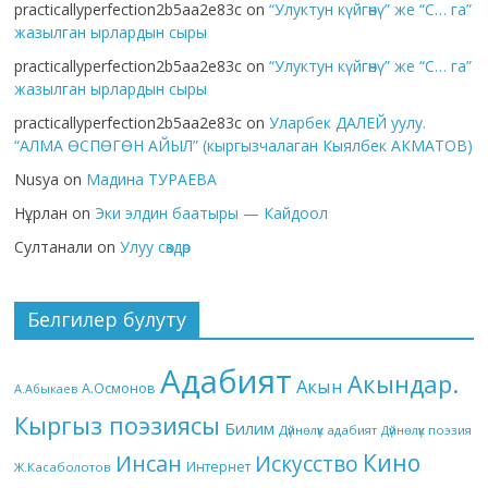
practicallyperfection2b5aa2e83c
on
“Улуктун күйгөнү” же “С… га”
жазылган ырлардын сыры
practicallyperfection2b5aa2e83c
on
“Улуктун күйгөнү” же “С… га”
жазылган ырлардын сыры
practicallyperfection2b5aa2e83c
on
Уларбек ДАЛЕЙ уулу.
“АЛМА ӨСПӨГӨН АЙЫЛ” (кыргызчалаган Кыялбек АКМАТОВ)
Nusya
on
Мадина ТУРАЕВА
Нұрлан
on
Эки элдин баатыры — Кайдоол
Султанали
on
Улуу сөздөр
Белгилер булуту
Адабият
Акындар.
Акын
А.Осмонов
А.Абыкаев
Кыргыз поэзиясы
Билим
Дүйнөлүк адабият
Дүйнөлүк поэзия
Кино
Инсан
Искусство
Интернет
Ж.Касаболотов