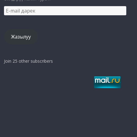
E-
mail
дарек
Жазылуу
Join 25 other subscribers