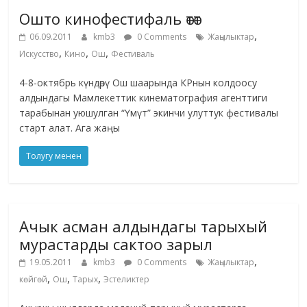
Ошто кинофестифаль өтөт
,
06.09.2011
kmb3
0 Comments
Жаңылыктар
,
,
,
Искусство
Кино
Ош
Фестиваль
4-8-октябрь күндөрү Ош шаарында КРнын колдоосу
алдындагы Мамлекеттик кинематография агенттиги
тарабынан уюшулган “Үмүт” экинчи улуттук фестивалы
старт алат. Ага жаңы
Толугу менен
Ачык асман алдындагы тарыхый
мурастарды сактоо зарыл
,
19.05.2011
kmb3
0 Comments
Жаңылыктар
,
,
,
көйгөй
Ош
Тарых
Эстеликтер