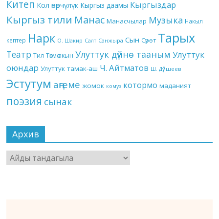
Китеп
Кыргыздар
Кол өнөрчүлүк
Кыргыз даамы
Кыргыз тили
Манас
Музыка
Манасчылар
Накыл
Тарых
Нарк
Сын
кептер
Сүрөт
О. Шакир
Салт
Санжыра
Театр
Улуттук дүйнө тааным
Улуттук
Төкмө акын
Тил
оюндар
Ч. Айтматов
Улуттук тамак-аш
Ш. Дүйшеев
Эстутум
аңгеме
котормо
жомок
маданият
комуз
поэзия
сынак
Архив
Архив