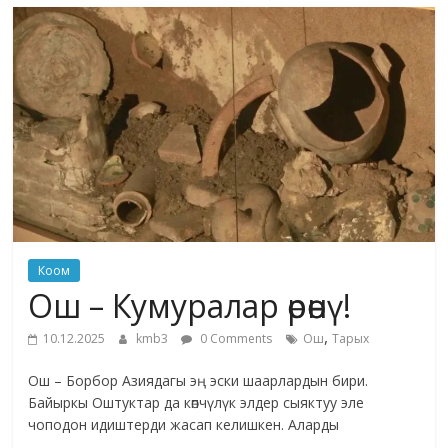
маданияты
жана
адабияты
Коом
Ош – Кумуралар өрөөнү!
,
10.12.2025
kmb3
0 Comments
Ош
Тарых
Ош – Борбор Азиядагы эң эски шаарлардын бири.
Байыркы Оштуктар да көпчүлүк элдер сыяктуу эле
чоподон идиштерди жасап келишкен. Аларды