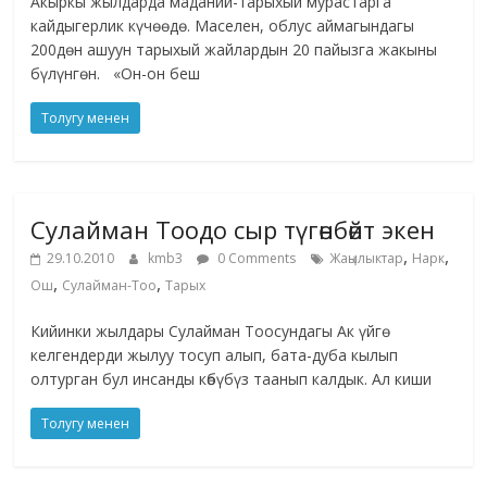
Акыркы жылдарда маданий-тарыхый мурастарга
кайдыгерлик күчѳѳдѳ. Маселен, облус аймагындагы
200дѳн ашуун тарыхый жайлардын 20 пайызга жакыны
бүлүнгѳн. «Он-он беш
Толугу менен
Сулайман Тоодо сыр түгөнбөйт экен
,
,
29.10.2010
kmb3
0 Comments
Жаңылыктар
Нарк
,
,
Ош
Сулайман-Тоо
Тарых
Кийинки жылдары Сулайман Тоосундагы Ак үйгө
келгендерди жылуу тосуп алып, бата-дуба кылып
олтурган бул инсанды көбүбүз таанып калдык. Ал киши
Толугу менен