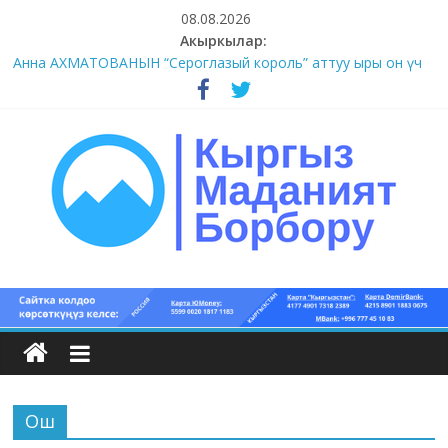
Skip
08.08.2026
to
Акыркылар:
content
Анна АХМАТОВАНЫН “Сероглазый король” аттуу ыры он үч
акындын котормосунда
#11-12 (55 сөз сынагы)
#9-10 (55 сөз сынагы)
#5-8 (55 сөз сынагы)
#1-4 (55 сөз сынагы)
Кыргыз
маданият
борбору
Ош
Кыргыз