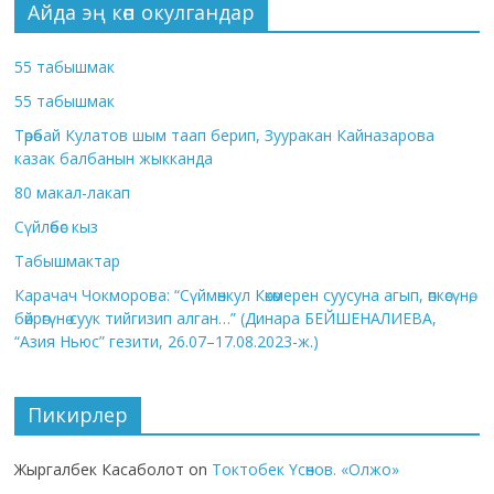
Айда эң көп окулгандар
55 табышмак
55 табышмак
Төрөбай Кулатов шым таап берип, Зууракан Кайназарова
казак балбанын жыкканда
80 макал-лакап
Сүйлөбөс кыз
Табышмактар
Карачач Чокморова: “Сүймөнкул Көкөмерен суусуна агып, өпкөсүнө,
бөйрөгүнө суук тийгизип алган…” (Динара БЕЙШЕНАЛИЕВА,
“Азия Ньюс” гезити, 26.07–17.08.2023-ж.)
Пикирлер
Жыргалбек Касаболот
on
Токтобек Үсөнов. «Олжо»