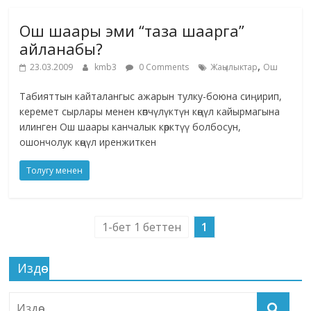
Ош шаары эми “таза шаарга”
айланабы?
,
23.03.2009
kmb3
0 Comments
Жаңылыктар
Ош
Табияттын кайталангыс ажарын тулку-боюна сиңирип,
керемет сырлары менен көпчүлүктүн көңүл кайырмагына
илинген Ош шаары канчалык көрктүү болбосун,
ошончолук көңүл иренжиткен
Толугу менен
1-бет 1 беттен
1
Издөө