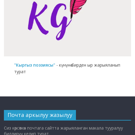
"Кыргыз поэзиясы"
- күнүнө бирден ыр жарыяланып
турат
Почта аркылуу жазылуу
Сиз көрсөткөн почтага сайтта жарыяланган макала тууралуу
билдирүү келип турат.