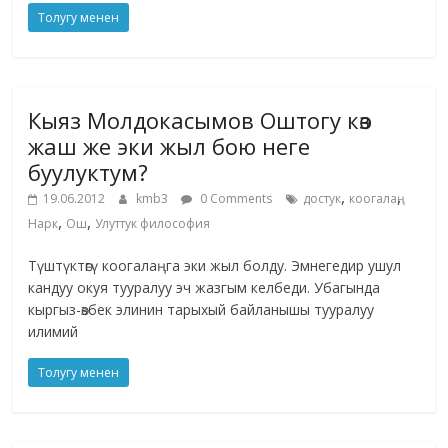
Толугу менен
Кыяз Молдокасымов Оштогу көз
жаш же эки жыл бою неге
буулуктум?
,
,
19.06.2012
kmb3
0 Comments
достук
коогалаң
,
,
Нарк
Ош
Улуттук философия
Түштүктөгү коогалаңга эки жыл болду. Эмнегедир ушул
кандуу окуя тууралуу эч жазгым келбеди. Убагында
кыргыз-өзбек элинин тарыхый байланышы тууралуу
илимий
Толугу менен