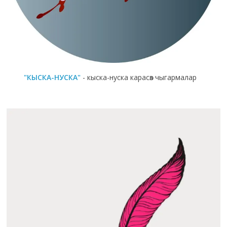
"КЫСКА-НУСКА"
- кыска-нуска карасөз чыгармалар