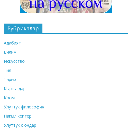
Рубрикалар
Адабият
Билим
Искусство
Тил
Тарых
Кыргыздар
Коом
Улуттук философия
Накыл кептер
Улуттук оюндар