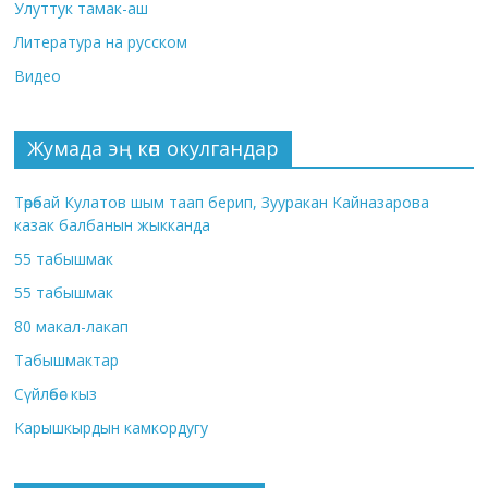
Улуттук тамак-аш
Литература на русском
Видео
Жумада эң көп окулгандар
Төрөбай Кулатов шым таап берип, Зууракан Кайназарова
казак балбанын жыкканда
55 табышмак
55 табышмак
80 макал-лакап
Табышмактар
Сүйлөбөс кыз
Карышкырдын камкордугу