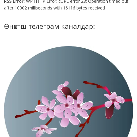
RSS Error:
WP HTTP Error: cURL error 28: Operation timed out
after 10002 milliseconds with 16116 bytes received
Өнөктөш телеграм каналдар: