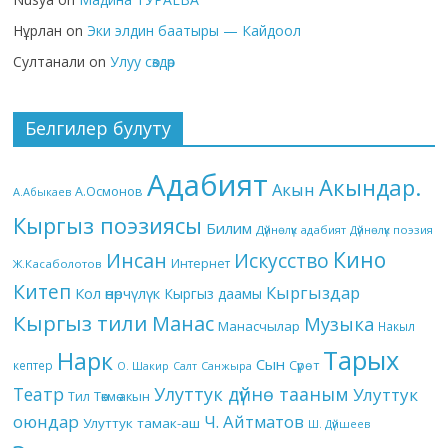
Нұрлан
on
Эки элдин баатыры — Кайдоол
Султанали
on
Улуу сөздөр
Белгилер булуту
Адабият
Акындар.
Акын
А.Осмонов
А.Абыкаев
Кыргыз поэзиясы
Билим
Дүйнөлүк адабият
Дүйнөлүк поэзия
Кино
Инсан
Искусство
Интернет
Ж.Касаболотов
Китеп
Кыргыздар
Кол өнөрчүлүк
Кыргыз даамы
Кыргыз тили
Манас
Музыка
Манасчылар
Накыл
Тарых
Нарк
Сын
кептер
Сүрөт
О. Шакир
Салт
Санжыра
Театр
Улуттук дүйнө тааным
Улуттук
Төкмө акын
Тил
оюндар
Ч. Айтматов
Улуттук тамак-аш
Ш. Дүйшеев