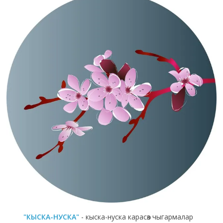
"КЫСКА-НУСКА"
- кыска-нуска карасөз чыгармалар