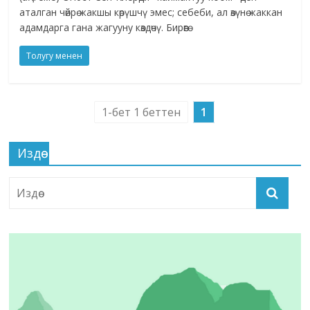
аталган чөйрө жакшы көрүшчү эмес; себеби, ал өзүнө жаккан
адамдарга гана жагууну көздөчү. Бирөөгө
Толугу менен
1-бет 1 беттен
1
Издөө