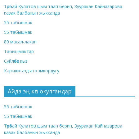
Төрөбай Кулатов шым таап берип, Зууракан Кайназарова
казак балбанын жыкканда
55 табышмак
55 табышмак
80 макал-лакап
Табышмактар
Сүйлөбөс кыз
Карышкырдын камкордугу
Айда эң көп окулгандар
55 табышмак
55 табышмак
Төрөбай Кулатов шым таап берип, Зууракан Кайназарова
казак балбанын жыкканда