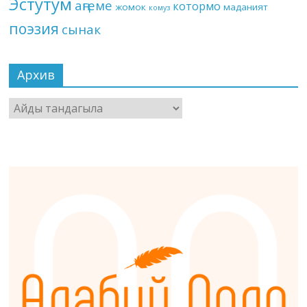
Эстутум
аңгеме
котормо
жомок
маданият
комуз
поэзия
сынак
Архив
Архив