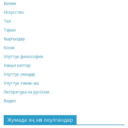
Билим
Искусство
Тил
Тарых
Кыргыздар
Коом
Улуттук философия
Накыл кептер
Улуттук оюндар
Улуттук тамак-аш
Литература на русском
Видео
Жумада эң көп окулгандар