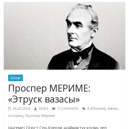
маданияты
жана
адабияты
Коом
Проспер МЕРИМЕ:
«Этруск вазасы»
,
,
26.02.2026
kmb3
0 Comments
А.Абыкаев
аңгеме
,
котормо
Проспер Мериме
(аңгеме) Огюст Сен-Клерди «каймактуу коом» деп