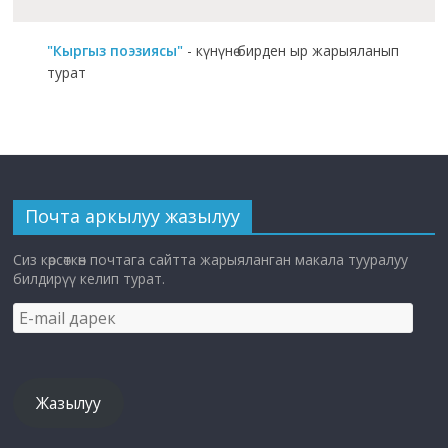
"Кыргыз поэзиясы"
- күнүнө бирден ыр жарыяланып
турат
Почта аркылуу жазылуу
Сиз көрсөткөн почтага сайтта жарыяланган макала тууралуу
билдирүү келип турат.
E-
mail
дарек
Жазылуу