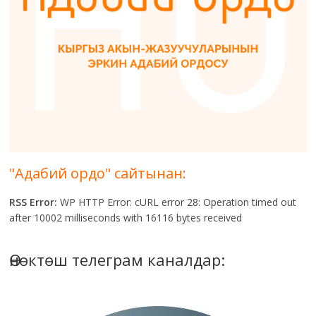
"Адабий ордо" сайтынан:
RSS Error:
WP HTTP Error: cURL error 28: Operation timed out
after 10002 milliseconds with 16116 bytes received
Өнөктөш телеграм каналдар: