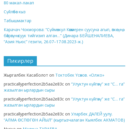
80 макал-лакап
Сүйлөбөс кыз
Табышмактар
Карачач Чокморова: “Сүймөнкул Көкөмерен суусуна агып, өпкөсүнө,
бөйрөгүнө суук тийгизип алган…” (Динара БЕЙШЕНАЛИЕВА,
“Азия Ньюс” гезити, 26.07–17.08.2023-ж.)
Пикирлер
Жыргалбек Касаболот
on
Токтобек Үсөнов. «Олжо»
practicallyperfection2b5aa2e83c
on
“Улуктун күйгөнү” же “С… га”
жазылган ырлардын сыры
practicallyperfection2b5aa2e83c
on
“Улуктун күйгөнү” же “С… га”
жазылган ырлардын сыры
practicallyperfection2b5aa2e83c
on
Уларбек ДАЛЕЙ уулу.
“АЛМА ӨСПӨГӨН АЙЫЛ” (кыргызчалаган Кыялбек АКМАТОВ)
Nusya
on
Мадина ТУРАЕВА