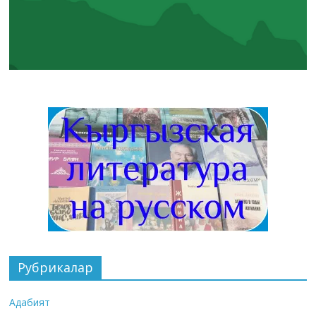
Рубрикалар
Адабият