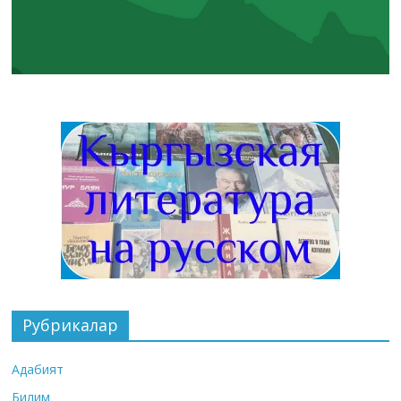
Рубрикалар
Адабият
Билим