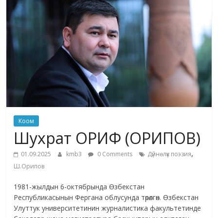
жана
адабияты
Коом
Шухрат ОРИФ (ОРИПОВ)
,
01.09.2025
kmb3
0 Comments
Дүйнөлүк поэзия
Ш.Орипов
1981-жылдын 6-октябрында Өзбекстан
Республикасынын Фергана облусунда төрөлгөн. Өзбекстан
Улуттук университетинин журналистика факультетинде