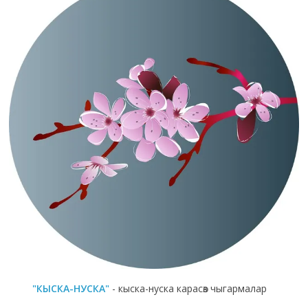
"КЫСКА-НУСКА"
- кыска-нуска карасөз чыгармалар