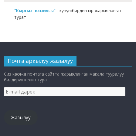
"Кыргыз поэзиясы"
- күнүнө бирден ыр жарыяланып
турат
Почта аркылуу жазылуу
Сиз көрсөткөн почтага сайтта жарыяланган макала тууралуу
билдирүү келип турат.
E-
mail
дарек
Жазылуу