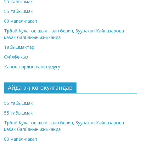
55 табышмак
55 табышмак
80 макал-лакап
Төрөбай Кулатов шым таап берип, Зууракан Кайназарова
казак балбанын жыкканда
Табышмактар
Сүйлөбөс кыз
Карышкырдын камкордугу
Айда эң көп окулгандар
55 табышмак
55 табышмак
Төрөбай Кулатов шым таап берип, Зууракан Кайназарова
казак балбанын жыкканда
80 макал-лакап