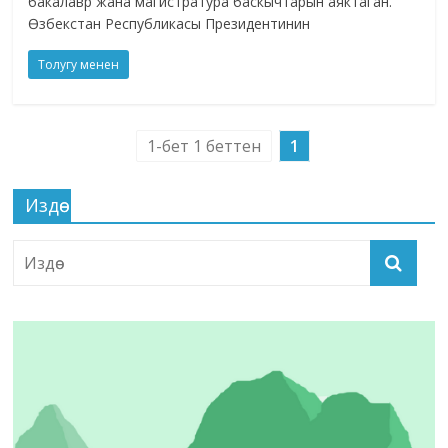
бакалавр жана магистратура баскычтарын аяктаган.
Өзбекстан Республикасы Президентинин
Толугу менен
1-бет 1 беттен
1
Издөө