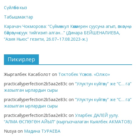
Сүйлөбөс кыз
Табышмактар
Карачач Чокморова: “Сүймөнкул Көкөмерен суусуна агып, өпкөсүнө,
бөйрөгүнө суук тийгизип алган…” (Динара БЕЙШЕНАЛИЕВА,
“Азия Ньюс” гезити, 26.07–17.08.2023-ж.)
Пикирлер
Жыргалбек Касаболот
on
Токтобек Үсөнов. «Олжо»
practicallyperfection2b5aa2e83c
on
“Улуктун күйгөнү” же “С… га”
жазылган ырлардын сыры
practicallyperfection2b5aa2e83c
on
“Улуктун күйгөнү” же “С… га”
жазылган ырлардын сыры
practicallyperfection2b5aa2e83c
on
Уларбек ДАЛЕЙ уулу.
“АЛМА ӨСПӨГӨН АЙЫЛ” (кыргызчалаган Кыялбек АКМАТОВ)
Nusya
on
Мадина ТУРАЕВА