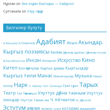
Нұрлан
on
Эки элдин баатыры — Кайдоол
Султанали
on
Улуу сөздөр
Белгилер булуту
Адабият
Акындар.
Акын
А.Осмонов
А.Абыкаев
Кыргыз поэзиясы
Билим
Дүйнөлүк адабият
Дүйнөлүк поэзия
Кино
Инсан
Искусство
Интернет
Ж.Касаболотов
Китеп
Кыргыздар
Кол өнөрчүлүк
Кыргыз даамы
Кыргыз тили
Манас
Музыка
Манасчылар
Накыл
Тарых
Нарк
Сын
кептер
Сүрөт
О. Шакир
Салт
Санжыра
Театр
Улуттук дүйнө тааным
Улуттук
Төкмө акын
Тил
оюндар
Ч. Айтматов
Улуттук тамак-аш
Ш. Дүйшеев
Эстутум
аңгеме
котормо
жомок
маданият
комуз