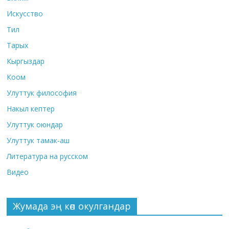
Искусство
Тил
Тарых
Кыргыздар
Коом
Улуттук философия
Накыл кептер
Улуттук оюндар
Улуттук тамак-аш
Литература на русском
Видео
Жумада эң көп окулгандар