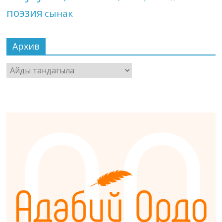
поэзия
сынак
Архив
Архив