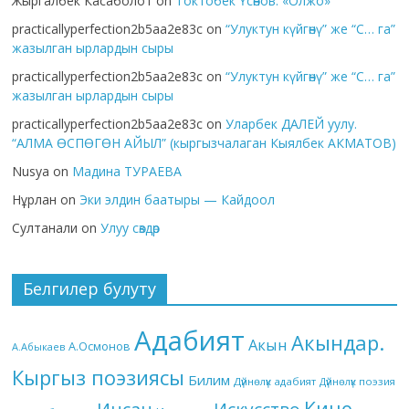
Жыргалбек Касаболот
on
Токтобек Үсөнов. «Олжо»
practicallyperfection2b5aa2e83c
on
“Улуктун күйгөнү” же “С… га”
жазылган ырлардын сыры
practicallyperfection2b5aa2e83c
on
“Улуктун күйгөнү” же “С… га”
жазылган ырлардын сыры
practicallyperfection2b5aa2e83c
on
Уларбек ДАЛЕЙ уулу.
“АЛМА ӨСПӨГӨН АЙЫЛ” (кыргызчалаган Кыялбек АКМАТОВ)
Nusya
on
Мадина ТУРАЕВА
Нұрлан
on
Эки элдин баатыры — Кайдоол
Султанали
on
Улуу сөздөр
Белгилер булуту
Адабият
Акындар.
Акын
А.Осмонов
А.Абыкаев
Кыргыз поэзиясы
Билим
Дүйнөлүк адабият
Дүйнөлүк поэзия
Кино