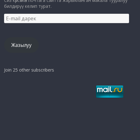
Сиз көрсөткөн почтага сайтта жарыяланган макала тууралуу
билдирүү келип турат.
E-
mail
дарек
Жазылуу
Join 25 other subscribers