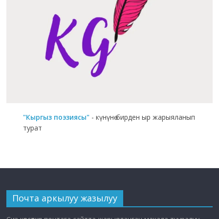
"Кыргыз поэзиясы"
- күнүнө бирден ыр жарыяланып
турат
Почта аркылуу жазылуу