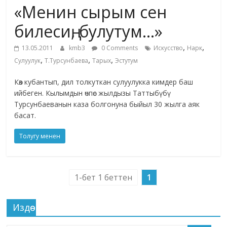
«Менин сырым сен
жана
адабияты
билесиң, булутум…»
,
,
13.05.2011
kmb3
0 Comments
Искусство
Нарк
,
,
,
Сулуулук
Т.Турсунбаева
Тарых
Эстутум
Көз кубантып, дил толкуткан сулуулукка кимдер баш
ийбеген. Кылымдын өчпөс жылдызы Таттыбүбү
Турсунбаеванын каза болгонуна быйыл 30 жылга аяк
басат.
Толугу менен
1-бет 1 беттен
1
Издөө