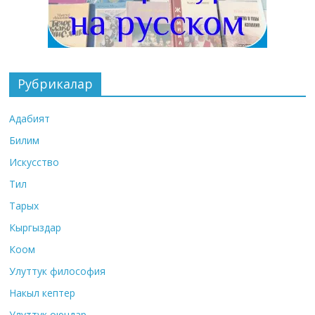
Рубрикалар
Адабият
Билим
Искусство
Тил
Тарых
Кыргыздар
Коом
Улуттук философия
Накыл кептер
Улуттук оюндар