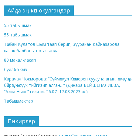
Айда эң көп окулгандар
55 табышмак
55 табышмак
Төрөбай Кулатов шым таап берип, Зууракан Кайназарова
казак балбанын жыкканда
80 макал-лакап
Сүйлөбөс кыз
Карачач Чокморова: “Сүймөнкул Көкөмерен суусуна агып, өпкөсүнө,
бөйрөгүнө суук тийгизип алган…” (Динара БЕЙШЕНАЛИЕВА,
“Азия Ньюс” гезити, 26.07–17.08.2023-ж.)
Табышмактар
Пикирлер