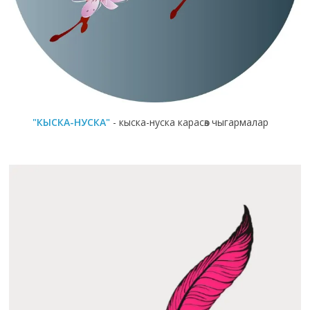
"КЫСКА-НУСКА"
- кыска-нуска карасөз чыгармалар