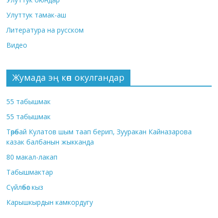
Улуттук тамак-аш
Литература на русском
Видео
Жумада эң көп окулгандар
55 табышмак
55 табышмак
Төрөбай Кулатов шым таап берип, Зууракан Кайназарова
казак балбанын жыкканда
80 макал-лакап
Табышмактар
Сүйлөбөс кыз
Карышкырдын камкордугу