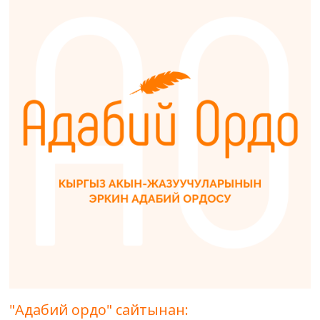
"Адабий ордо" сайтынан: