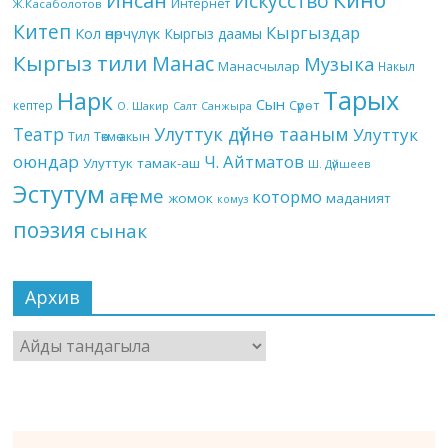
Инсан
Искусство
Интернет
Ж.Касаболотов
Китеп
Кыргыздар
Кол өнөрчүлүк
Кыргыз даамы
Кыргыз тили
Манас
Музыка
Манасчылар
Накыл
Тарых
Нарк
Сын
кептер
Сүрөт
О. Шакир
Салт
Санжыра
Театр
Улуттук дүйнө тааным
Улуттук
Төкмө акын
Тил
оюндар
Ч. Айтматов
Улуттук тамак-аш
Ш. Дүйшеев
Эстутум
аңгеме
котормо
жомок
маданият
комуз
поэзия
сынак
Архив
Архив