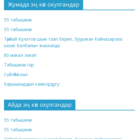
Жумада эң көп окулгандар
55 табышмак
55 табышмак
Төрөбай Кулатов шым таап берип, Зууракан Кайназарова
казак балбанын жыкканда
80 макал-лакап
Табышмактар
Сүйлөбөс кыз
Карышкырдын камкордугу
Айда эң көп окулгандар
55 табышмак
55 табышмак