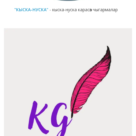
"КЫСКА-НУСКА"
- кыска-нуска карасөз чыгармалар