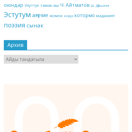
оюндар
Ч. Айтматов
Улуттук тамак-аш
Ш. Дүйшеев
Эстутум
аңгеме
котормо
жомок
маданият
комуз
поэзия
сынак
Архив
Архив