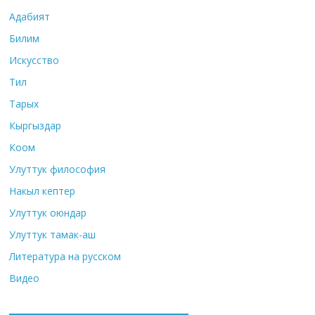
Адабият
Билим
Искусство
Тил
Тарых
Кыргыздар
Коом
Улуттук философия
Накыл кептер
Улуттук оюндар
Улуттук тамак-аш
Литература на русском
Видео