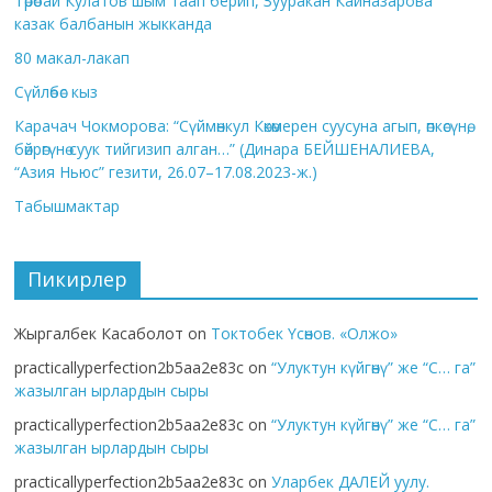
Төрөбай Кулатов шым таап берип, Зууракан Кайназарова
казак балбанын жыкканда
80 макал-лакап
Сүйлөбөс кыз
Карачач Чокморова: “Сүймөнкул Көкөмерен суусуна агып, өпкөсүнө,
бөйрөгүнө суук тийгизип алган…” (Динара БЕЙШЕНАЛИЕВА,
“Азия Ньюс” гезити, 26.07–17.08.2023-ж.)
Табышмактар
Пикирлер
Жыргалбек Касаболот
on
Токтобек Үсөнов. «Олжо»
practicallyperfection2b5aa2e83c
on
“Улуктун күйгөнү” же “С… га”
жазылган ырлардын сыры
practicallyperfection2b5aa2e83c
on
“Улуктун күйгөнү” же “С… га”
жазылган ырлардын сыры
practicallyperfection2b5aa2e83c
on
Уларбек ДАЛЕЙ уулу.