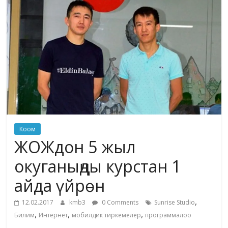
жана
адабияты
Коом
ЖОЖдон 5 жыл
окуганыңды курстан 1
айда үйрөн
,
12.02.2017
kmb3
0 Comments
Sunrise Studio
,
,
,
Билим
Интернет
мобилдик тиркемелер
программалоо