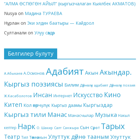
“АЛМА ӨСПӨГӨН АЙЫЛ” (кыргызчалаган Кыялбек АКМАТОВ)
Nusya
on
Мадина ТУРАЕВА
Нұрлан
on
Эки элдин баатыры — Кайдоол
Султанали
on
Улуу сөздөр
Белгилер булуту
Адабият
Акындар.
Акын
А.Осмонов
А.Абыкаев
Кыргыз поэзиясы
Билим
Дүйнөлүк адабият
Дүйнөлүк поэзия
Кино
Инсан
Искусство
Интернет
Ж.Касаболотов
Китеп
Кыргыздар
Кол өнөрчүлүк
Кыргыз даамы
Кыргыз тили
Манас
Музыка
Манасчылар
Накыл
Тарых
Нарк
Сын
кептер
Сүрөт
О. Шакир
Салт
Санжыра
Театр
Улуттук дүйнө тааным
Улуттук
Төкмө акын
Тил