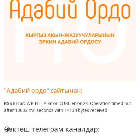
"Адабий ордо" сайтынан:
RSS Error:
WP HTTP Error: cURL error 28: Operation timed out
after 10002 milliseconds with 14134 bytes received
Өнөктөш телеграм каналдар: