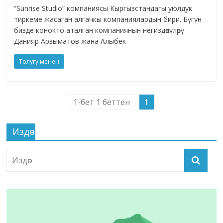
“Sunrise Studio” компаниясы Кыргызстандагы уюлдук
тиркеме жасаган алгачкы компаниялардын бири. Бүгүн
бизде конокто аталган компаниянын негиздөөчүлөрү
Данияр Арзыматов жана Алыбек
Толугу менен
1-бет 1 беттен
1
Издөө