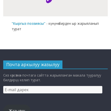
"Кыргыз поэзиясы"
- күнүнө бирден ыр жарыяланып
турат
Почта аркылуу жазылуу
Сиз көрсөткөн почтага сайтта жарыяланган макала тууралуу
билдирүү келип турат.
E-
mail
дарек
Жазылуу