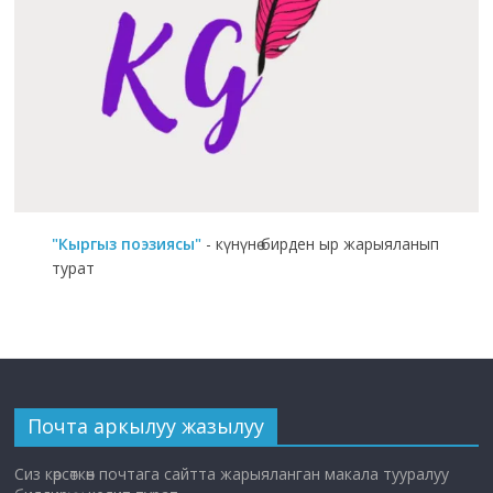
"Кыргыз поэзиясы"
- күнүнө бирден ыр жарыяланып
турат
Почта аркылуу жазылуу
Сиз көрсөткөн почтага сайтта жарыяланган макала тууралуу