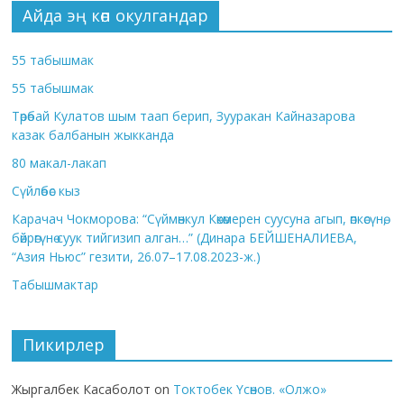
Айда эң көп окулгандар
55 табышмак
55 табышмак
Төрөбай Кулатов шым таап берип, Зууракан Кайназарова
казак балбанын жыкканда
80 макал-лакап
Сүйлөбөс кыз
Карачач Чокморова: “Сүймөнкул Көкөмерен суусуна агып, өпкөсүнө,
бөйрөгүнө суук тийгизип алган…” (Динара БЕЙШЕНАЛИЕВА,
“Азия Ньюс” гезити, 26.07–17.08.2023-ж.)
Табышмактар
Пикирлер
Жыргалбек Касаболот
on
Токтобек Үсөнов. «Олжо»