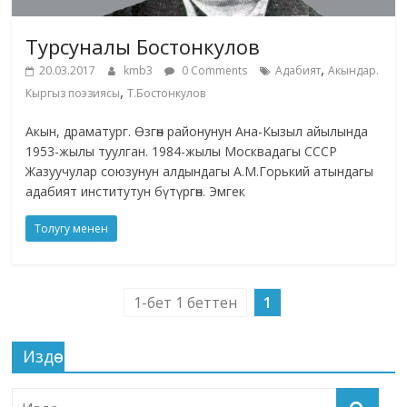
Турсуналы Бостонкулов
,
20.03.2017
kmb3
0 Comments
Адабият
Акындар.
,
Кыргыз поэзиясы
Т.Бостонкулов
Акын, драматург. Өзгөн районунун Ана-Кызыл айылында
1953-жылы туулган. 1984-жылы Москвадагы СССР
Жазуучулар союзунун алдындагы А.М.Горький атындагы
адабият институтун бүтүргөн. Эмгек
Толугу менен
1-бет 1 беттен
1
Издөө