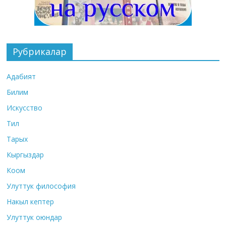
Рубрикалар
Адабият
Билим
Искусство
Тил
Тарых
Кыргыздар
Коом
Улуттук философия
Накыл кептер
Улуттук оюндар