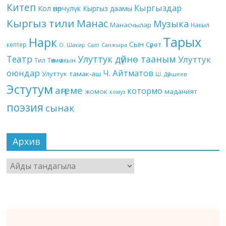
Китеп
Кыргыздар
Кол өнөрчүлүк
Кыргыз даамы
Кыргыз тили
Манас
Музыка
Манасчылар
Накыл
Тарых
Нарк
Сын
кептер
Сүрөт
О. Шакир
Салт
Санжыра
Театр
Улуттук дүйнө тааным
Улуттук
Төкмө акын
Тил
оюндар
Ч. Айтматов
Улуттук тамак-аш
Ш. Дүйшеев
Эстутум
аңгеме
котормо
жомок
маданият
комуз
поэзия
сынак
Архив
Архив