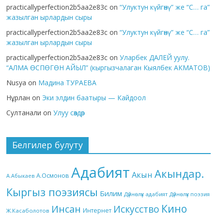
practicallyperfection2b5aa2e83c
on
“Улуктун күйгөнү” же “С… га”
жазылган ырлардын сыры
practicallyperfection2b5aa2e83c
on
“Улуктун күйгөнү” же “С… га”
жазылган ырлардын сыры
practicallyperfection2b5aa2e83c
on
Уларбек ДАЛЕЙ уулу.
“АЛМА ӨСПӨГӨН АЙЫЛ” (кыргызчалаган Кыялбек АКМАТОВ)
Nusya
on
Мадина ТУРАЕВА
Нұрлан
on
Эки элдин баатыры — Кайдоол
Султанали
on
Улуу сөздөр
Белгилер булуту
Адабият
Акындар.
Акын
А.Осмонов
А.Абыкаев
Кыргыз поэзиясы
Билим
Дүйнөлүк адабият
Дүйнөлүк поэзия
Кино
Инсан
Искусство
Интернет
Ж.Касаболотов