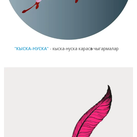
"КЫСКА-НУСКА"
- кыска-нуска карасөз чыгармалар