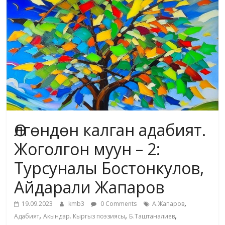
жана
адабияты
Өлгөндөн калган адабият.
Жоголгон муун – 2:
Турсуналы Бостонкулов,
Айдарали Жапаров
,
19.09.2023
kmb3
0 Comments
А.Жапаров
,
,
,
Адабият
Акындар. Кыргыз поэзиясы
Б.Таштаналиев