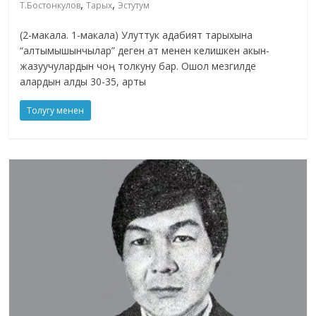
,
,
Т.Бостонкулов
Тарых
Эстутум
(2-макала. 1-макала) Улуттук адабият тарыхына
“алтымышынчылар” деген ат менен келишкен акын-
жазуучулардын чоң толкуну бар. Ошол мезгилде
алардын алды 30-35, арты
Толугу менен