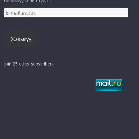
билдирүү келип турат.
E-
mail
дарек
Жазылуу
Join 25 other subscribers