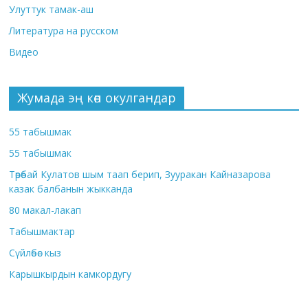
Улуттук тамак-аш
Литература на русском
Видео
Жумада эң көп окулгандар
55 табышмак
55 табышмак
Төрөбай Кулатов шым таап берип, Зууракан Кайназарова
казак балбанын жыкканда
80 макал-лакап
Табышмактар
Сүйлөбөс кыз
Карышкырдын камкордугу