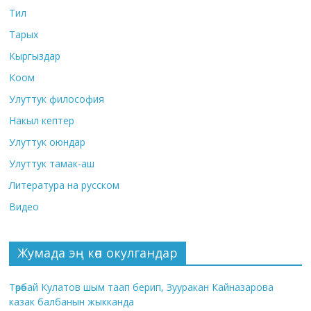
Тил
Тарых
Кыргыздар
Коом
Улуттук философия
Накыл кептер
Улуттук оюндар
Улуттук тамак-аш
Литература на русском
Видео
Жумада эң көп окулгандар
Төрөбай Кулатов шым таап берип, Зууракан Кайназарова
казак балбанын жыкканда