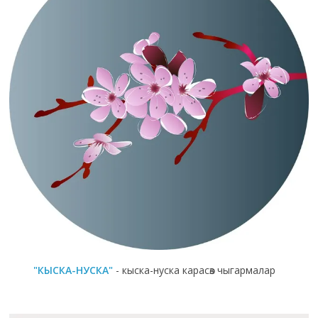
"КЫСКА-НУСКА"
- кыска-нуска карасөз чыгармалар