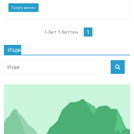
Толугу менен
1-бет 1 беттен
1
Издөө