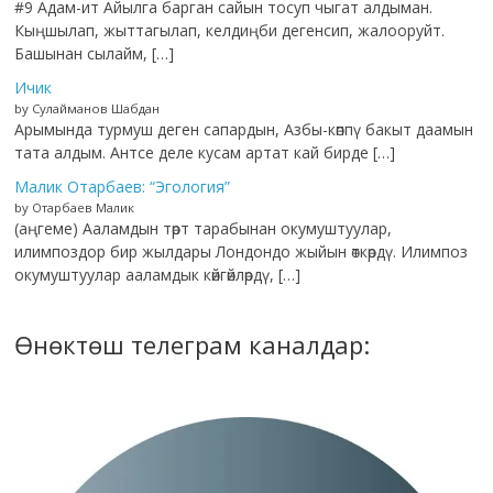
#9 Адам-ит Айылга барган сайын тосуп чыгат алдыман.
Кыңшылап, жыттагылап, келдиңби дегенсип, жалооруйт.
Башынан сылайм, […]
Ичик
by Сулайманов Шабдан
Арымында турмуш деген сапардын, Азбы-көппү бакыт даамын
тата алдым. Антсе деле кусам артат кай бирде […]
Малик Отарбаев: “Эгология”
by Отарбаев Малик
(аңгеме) Ааламдын төрт тарабынан окумуштуулар,
илимпоздор бир жылдары Лондондо жыйын өткөрдү. Илимпоз
окумуштуулар ааламдык көйгөйлөрдү, […]
Өнөктөш телеграм каналдар: