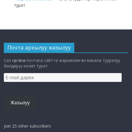
турат
Почта аркылуу жазылуу
Сиз көрсөткөн почтага сайтта жарыяланган макала тууралуу
билдирүү келип турат.
E-
mail
дарек
Жазылуу
Join 25 other subscribers