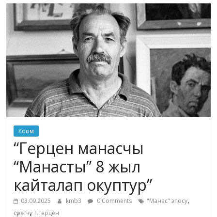
маданияты
жана
адабияты
Коом
“Герцен манасчы
“Манасты” 8 жыл
кайталап окуптур”
,
03.09.2025
kmb3
0 Comments
"Манас" эпосу
,
сүрөтчү
Т.Герцен