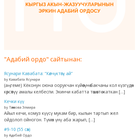
"Адабий ордо" сайтынан:
Ясунари Кавабата: “Көлчүктөгү ай”
by Кавабата Ясунари
(аңгеме) Кёконун оюна оорукчан күйөөсүнө бакчаны кол күзгүдөн
көрсөтүү амалы келбеспи. Экинчи кабатта төшөктө жаткан […]
Кечки күү
by Төлөкова Элмира
Айыл кечи, комуз күүсү мукам бир, кылын тартып жел
ойдолоп ойногон. Түмөн үнү аба жарып, […]
#9-10 (55 сөз)
by Адабий Ордо