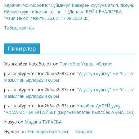
Карачач Чокморова: “Сүймөнкул Көкөмерен суусуна агып, өпкөсүнө,
бөйрөгүнө суук тийгизип алган…” (Динара БЕЙШЕНАЛИЕВА,
“Азия Ньюс” гезити, 26.07–17.08.2023-ж.)
Табышмактар
Пикирлер
Жыргалбек Касаболот
on
Токтобек Үсөнов. «Олжо»
practicallyperfection2b5aa2e83c
on
“Улуктун күйгөнү” же “С… га”
жазылган ырлардын сыры
practicallyperfection2b5aa2e83c
on
“Улуктун күйгөнү” же “С… га”
жазылган ырлардын сыры
practicallyperfection2b5aa2e83c
on
Уларбек ДАЛЕЙ уулу.
“АЛМА ӨСПӨГӨН АЙЫЛ” (кыргызчалаган Кыялбек АКМАТОВ)
Nusya
on
Мадина ТУРАЕВА
Нұрлан
on
Эки элдин баатыры — Кайдоол