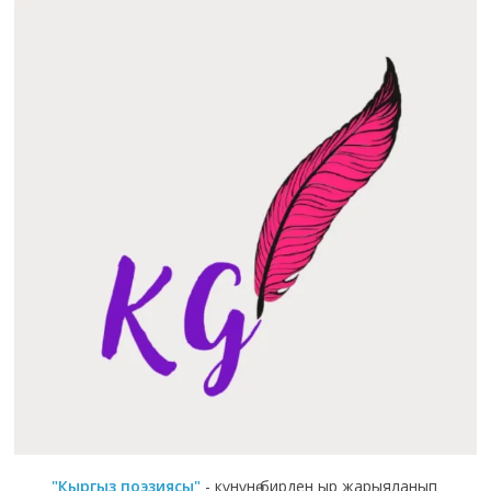
"Кыргыз поэзиясы"
- күнүнө бирден ыр жарыяланып