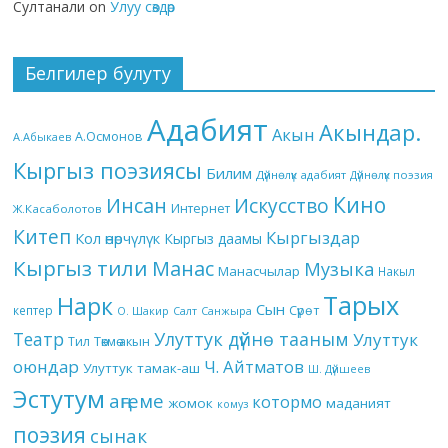
Султанали
on
Улуу сөздөр
Белгилер булуту
Адабият
Акындар.
Акын
А.Осмонов
А.Абыкаев
Кыргыз поэзиясы
Билим
Дүйнөлүк адабият
Дүйнөлүк поэзия
Кино
Инсан
Искусство
Интернет
Ж.Касаболотов
Китеп
Кыргыздар
Кол өнөрчүлүк
Кыргыз даамы
Кыргыз тили
Манас
Музыка
Манасчылар
Накыл
Тарых
Нарк
Сын
кептер
Сүрөт
О. Шакир
Салт
Санжыра
Театр
Улуттук дүйнө тааным
Улуттук
Төкмө акын
Тил
оюндар
Ч. Айтматов
Улуттук тамак-аш
Ш. Дүйшеев
Эстутум
аңгеме
котормо
жомок
маданият
комуз
поэзия
сынак