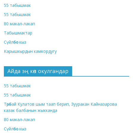
55 табышмак
55 табышмак
80 макал-лакап
Табышмактар
Сүйлөбөс кыз
Карышкырдын камкордугу
Айда эң көп окулгандар
55 табышмак
55 табышмак
Төрөбай Кулатов шым таап берип, Зууракан Кайназарова
казак балбанын жыкканда
80 макал-лакап
Сүйлөбөс кыз