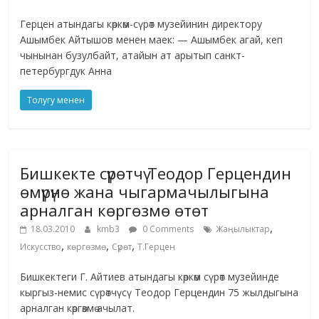
Герцен атындагы көркөм-сүрөт музейинин директору
Ашымбек Айтышов менен маек: — Ашымбек агай, кеп
чынынан бузулбайт, атайын ат арытып санкт-
петербургдук Анна
Толугу менен
Бишкекте сүрөтчү Теодор Герцендин
өмүрүнө жана чыгармачылыгына
арналган көргөзмө өтөт
,
18.03.2010
kmb3
0 Comments
Жаңылыктар
,
,
,
Искусство
көргөзмө
Сүрөт
Т.Герцен
Бишкектеги Г. Айтиев атындагы көркөм сүрөт музейинде
кыргыз-немис сүрөтчүсү Теодор Герцендин 75 жылдыгына
арналган көргөзмө ачылат.