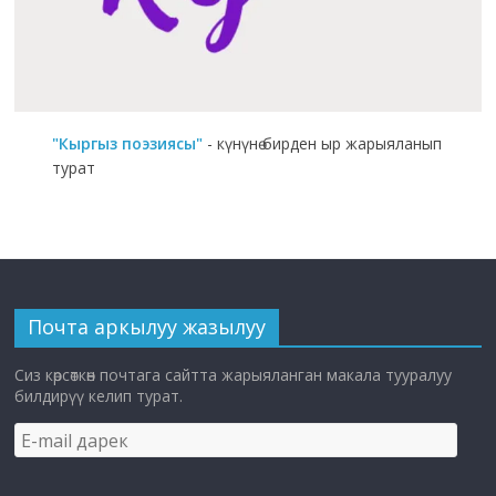
"Кыргыз поэзиясы"
- күнүнө бирден ыр жарыяланып
турат
Почта аркылуу жазылуу
Сиз көрсөткөн почтага сайтта жарыяланган макала тууралуу
билдирүү келип турат.
E-
mail
дарек