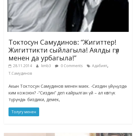
Токтосун Самудинов: “Жигиттер!
Жигиттикти сыйлагыла! Аялды гүл
менен да урбагыла!”
,
28.11.2014
kmb3
0 Comments
Адабият
Т.Самудинов
Акын Токтосун Самудинов менен маек. -Сиздин үйүңүздө
ким кожоюн? -“Сиздин” деп кайрылган үй – ал көптүк
түрүндө – биздики, демек,
Толугу менен