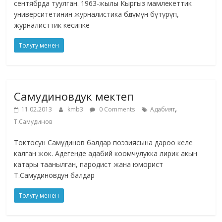
сентябрда туулган. 1963-жылы Кыргыз мамлекеттик
университетинин журналистика бөлүмүн бүтүрүп,
журналисттик кесипке
Толугу менен
Самудиновдук мектеп
,
11.02.2013
kmb3
0 Comments
Адабият
Т.Самудинов
Токтосун Самудинов балдар поэзиясына дароо келе
калган жок. Адегенде адабий коомчулукка лирик акын
катары таанылган, пародист жана юморист
Т.Самудиновдун балдар
Толугу менен