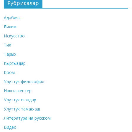
Рубрикалар
Адабият
Билим
Искусство
Тил
Тарых
Кыргыздар
Коом
Улуттук философия
Накыл кептер
Улуттук оюндар
Улуттук тамак-аш
Литература на русском
Видео