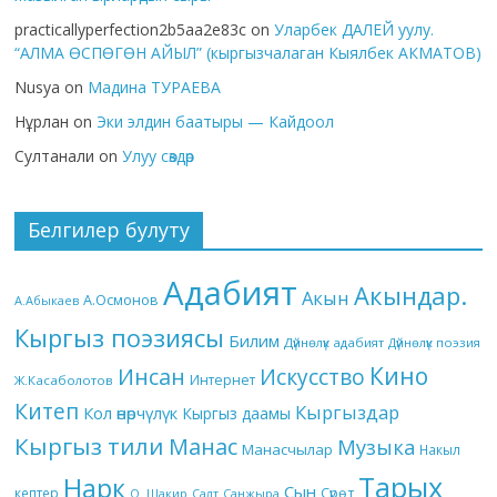
practicallyperfection2b5aa2e83c
on
Уларбек ДАЛЕЙ уулу.
“АЛМА ӨСПӨГӨН АЙЫЛ” (кыргызчалаган Кыялбек АКМАТОВ)
Nusya
on
Мадина ТУРАЕВА
Нұрлан
on
Эки элдин баатыры — Кайдоол
Султанали
on
Улуу сөздөр
Белгилер булуту
Адабият
Акындар.
Акын
А.Осмонов
А.Абыкаев
Кыргыз поэзиясы
Билим
Дүйнөлүк адабият
Дүйнөлүк поэзия
Кино
Инсан
Искусство
Интернет
Ж.Касаболотов
Китеп
Кыргыздар
Кол өнөрчүлүк
Кыргыз даамы
Кыргыз тили
Манас
Музыка
Манасчылар
Накыл
Тарых
Нарк
Сын
кептер
Сүрөт
О. Шакир
Салт
Санжыра