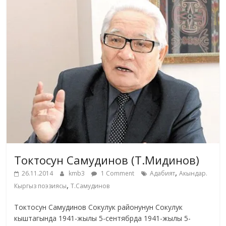
Токтосун Самудинов (Т.Мидинов)
,
26.11.2014
kmb3
1 Comment
Адабият
Акындар.
,
Кыргыз поэзиясы
Т.Самудинов
Токтосун Самудинов Сокулук районунун Сокулук
кыштагында 1941-жылы 5-сентябрда 1941-жылы 5-