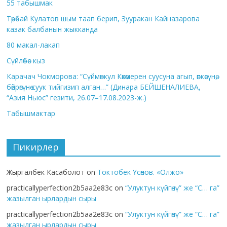
55 табышмак
Төрөбай Кулатов шым таап берип, Зууракан Кайназарова
казак балбанын жыкканда
80 макал-лакап
Сүйлөбөс кыз
Карачач Чокморова: “Сүймөнкул Көкөмерен суусуна агып, өпкөсүнө,
бөйрөгүнө суук тийгизип алган…” (Динара БЕЙШЕНАЛИЕВА,
“Азия Ньюс” гезити, 26.07–17.08.2023-ж.)
Табышмактар
Пикирлер
Жыргалбек Касаболот
on
Токтобек Үсөнов. «Олжо»
practicallyperfection2b5aa2e83c
on
“Улуктун күйгөнү” же “С… га”
жазылган ырлардын сыры
practicallyperfection2b5aa2e83c
on
“Улуктун күйгөнү” же “С… га”
жазылган ырлардын сыры