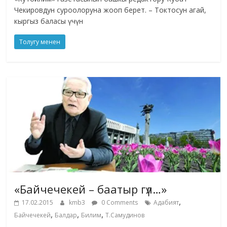
Чекировдун суроолоруна жооп берет. – Токтосун агай,
кыргыз баласы үчүн
Толугу менен
«Байчечекей – баатыр гүл…»
,
17.02.2015
kmb3
0 Comments
Адабият
,
,
,
Байчечекей
Балдар
Билим
Т.Самудинов