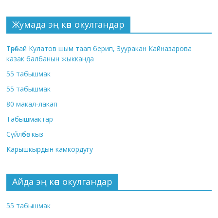
Жумада эң көп окулгандар
Төрөбай Кулатов шым таап берип, Зууракан Кайназарова
казак балбанын жыкканда
55 табышмак
55 табышмак
80 макал-лакап
Табышмактар
Сүйлөбөс кыз
Карышкырдын камкордугу
Айда эң көп окулгандар
55 табышмак