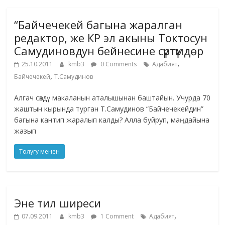
“Байчечекей багына жаралган
редактор, же КР эл акыны Токтосун
Самудиновдун бейнесине сүртүмдөр
,
25.10.2011
kmb3
0 Comments
Адабият
,
Байчечекей
Т.Самудинов
Алгач сөздү макаланын аталышынан баштайын. Учурда 70
жаштын кырында турган Т.Самудинов “Байчечекейдин”
багына кантип жаралып калды? Алла буйруп, маңдайына
жазып
Толугу менен
Эне тил ширеси
,
07.09.2011
kmb3
1 Comment
Адабият