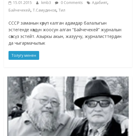
,
15.01.2015
kmb3
0 Comments
Адабият
,
,
Байчечекей
Т.Самудинов
Тил
СССР заманын көрүп калган адамдар балалыгын
эстегенде көздүн жоосун алган “Байчечекей” журналын
сөзсүз эстейт. Азыркы акын, жазуучу, журналисттердин
да чыгармачылык
Толугу менен