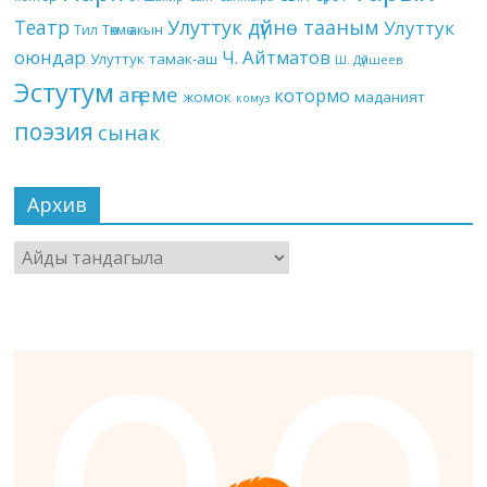
Театр
Улуттук дүйнө тааным
Улуттук
Төкмө акын
Тил
оюндар
Ч. Айтматов
Улуттук тамак-аш
Ш. Дүйшеев
Эстутум
аңгеме
котормо
жомок
маданият
комуз
поэзия
сынак
Архив
Архив