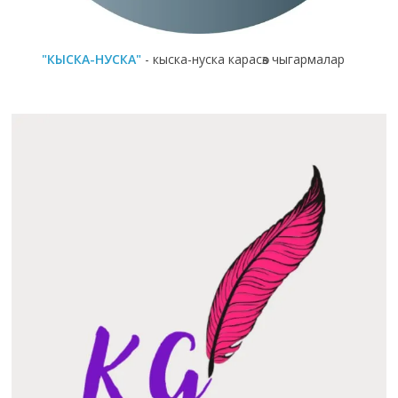
"КЫСКА-НУСКА"
- кыска-нуска карасөз чыгармалар