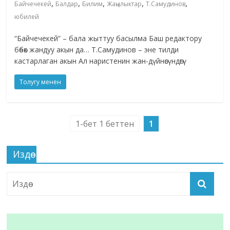
,
,
,
,
,
Байчечекей
Балдар
Билим
Жаңылыктар
Т.Самудинов
юбилей
“Байчечекей” – бала жыттуу басылма Баш редактору
бөбөк жандуу акын да… Т.Самудинов – эне тилди
кастарлаган акын Ал наристенин жан-дүйнөсүндөгү
Толугу менен
1-бет 1 беттен
1
Издөө