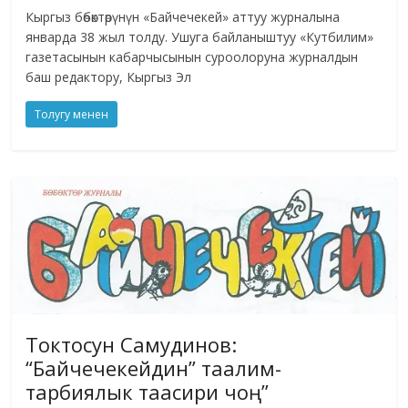
Кыргыз бөбөктөрүнүн «Байчечекей» аттуу журналына
январда 38 жыл толду. Ушуга байланыштуу «Кутбилим»
газетасынын кабарчысынын суроолоруна журналдын
баш редактору, Кыргыз Эл
Толугу менен
Токтосун Самудинов:
“Байчечекейдин” таалим-
тарбиялык таасири чоң”