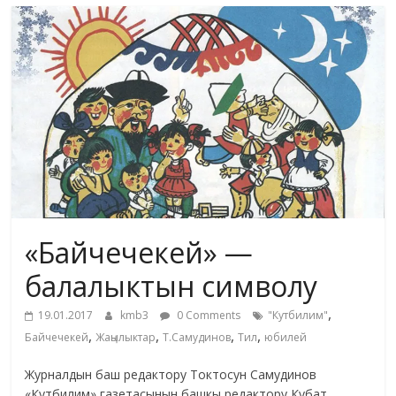
маданияты
жана
адабияты
«Байчечекей» —
балалыктын символу
,
19.01.2017
kmb3
0 Comments
"Кутбилим"
,
,
,
,
Байчечекей
Жаңылыктар
Т.Самудинов
Тил
юбилей
Журналдын баш редактору Токтосун Самудинов
«Кутбилим» газетасынын башкы редактору Кубат