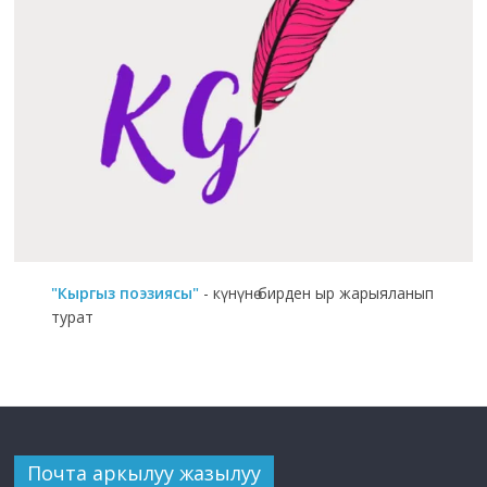
"Кыргыз поэзиясы"
- күнүнө бирден ыр жарыяланып
турат
Почта аркылуу жазылуу