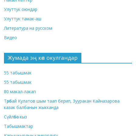
Улуттук оюндар
Улуттук тамак-аш
Литература на русском
Видео
Жумада эң көп окулгандар
55 табышмак
55 табышмак
80 макал-лакап
Төрөбай Кулатов шым таап берип, Зууракан Кайназарова
казак балбанын жыкканда
Сүйлөбөс кыз
Табышмактар
Карышкырдын камкордугу