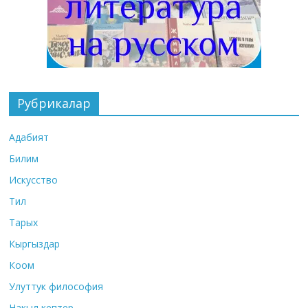
Рубрикалар
Адабият
Билим
Искусство
Тил
Тарых
Кыргыздар
Коом
Улуттук философия
Накыл кептер