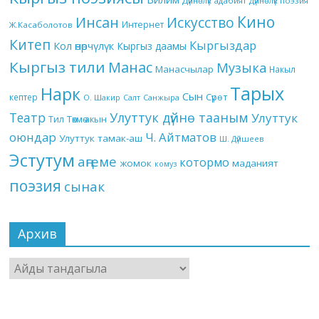
Дүйнөлүк адабият
Дүйнөлүк поэзия
Кино
Инсан
Искусство
Интернет
Ж.Касаболотов
Китеп
Кыргыздар
Кол өнөрчүлүк
Кыргыз даамы
Кыргыз тили
Манас
Музыка
Манасчылар
Накыл
Тарых
Нарк
Сын
кептер
Сүрөт
О. Шакир
Салт
Санжыра
Театр
Улуттук дүйнө тааным
Улуттук
Төкмө акын
Тил
оюндар
Ч. Айтматов
Улуттук тамак-аш
Ш. Дүйшеев
Эстутум
аңгеме
котормо
жомок
маданият
комуз
поэзия
сынак
Архив
Архив