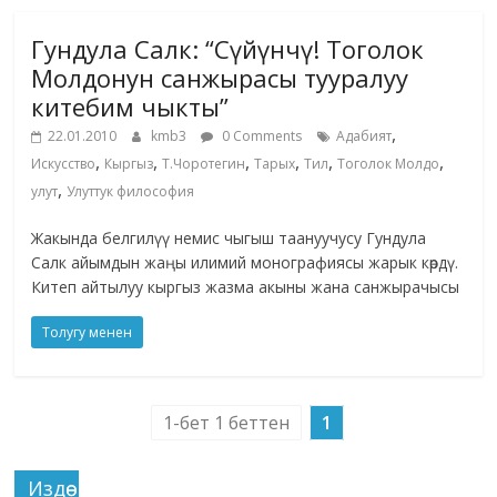
Гундула Салк: “Сүйүнчү! Тоголок
Молдонун санжырасы тууралуу
китебим чыкты”
,
22.01.2010
kmb3
0 Comments
Адабият
,
,
,
,
,
,
Искусство
Кыргыз
Т.Чоротегин
Тарых
Тил
Тоголок Молдо
,
улут
Улуттук философия
Жакында белгилүү немис чыгыш таануучусу Гундула
Салк айымдын жаңы илимий монографиясы жарык көрдү.
Китеп айтылуу кыргыз жазма акыны жана санжырачысы
Толугу менен
1-бет 1 беттен
1
Издөө