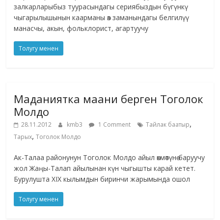
залкарларыбыз туурасындагы сериябыздын бүгүнкү
чыгарылышынын каарманы өз заманындагы белгилүү
манасчы, акын, фольклорист, агартуучу
Толугу менен
Маданиятка маани берген Тоголок
Молдо
,
28.11.2012
kmb3
1 Comment
Тайлак баатыр
,
Тарых
Тоголок Молдо
Ак-Талаа районунун Тоголок Молдо айыл өкмөтүнө баруучу
жол Жаңы-Талап айылынан күн чыгышты карай кетет.
Бурулушта ХIX кылымдын биринчи жарымында ошол
Толугу менен