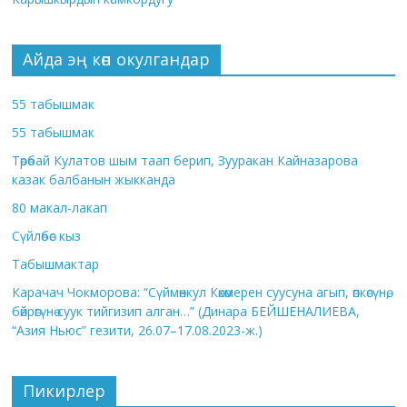
Айда эң көп окулгандар
55 табышмак
55 табышмак
Төрөбай Кулатов шым таап берип, Зууракан Кайназарова
казак балбанын жыкканда
80 макал-лакап
Сүйлөбөс кыз
Табышмактар
Карачач Чокморова: “Сүймөнкул Көкөмерен суусуна агып, өпкөсүнө,
бөйрөгүнө суук тийгизип алган…” (Динара БЕЙШЕНАЛИЕВА,
“Азия Ньюс” гезити, 26.07–17.08.2023-ж.)
Пикирлер