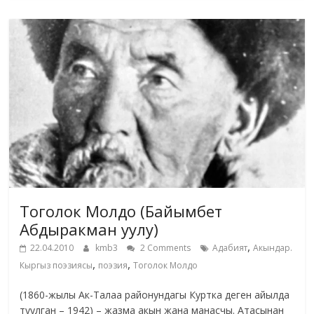
Тоголок Молдо (Байымбет
Абдыракман уулу)
,
22.04.2010
kmb3
2 Comments
Адабият
Акындар.
,
,
Кыргыз поэзиясы
поэзия
Тоголок Молдо
(1860-жылы Ак-Талаа районундагы Куртка деген айылда
туулган – 1942) – жазма акын жана манасчы. Атасынан