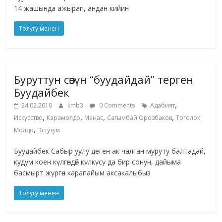
14 жашында ажырап, андан кийин
Толугу менен
Буруттун сөзүн “буудайдай” терген
Буудайбек
,
24.02.2010
kmb3
0 Comments
Адабият
,
,
,
,
Искусство
Карамолдо
Манас
Сагымбай Орозбаков
Тоголок
,
Молдо
Эстутум
Буудайбек Сабыр уулу деген ак чалган муруту балтадай,
кудум коен күлгөндөй күлкүсү да бир сонун, дайыма
басмырт жүргөн карапайым аксакалыбыз
Толугу менен