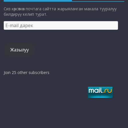
Сиз көрсөткөн почтага сайтта жарыяланган макала тууралуу
билдирүү келип турат.
E-
mail
дарек
Жазылуу
Join 25 other subscribers