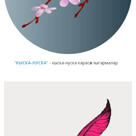
"КЫСКА-НУСКА"
- кыска-нуска карасөз чыгармалар