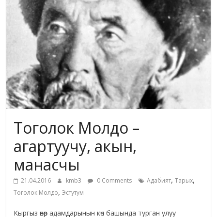
жана
адабияты
Тоголок Молдо –
агартуучу, акын,
манасчы
,
,
21.04.2016
kmb3
0 Comments
Адабият
Тарых
,
Тоголок Молдо
Эстутум
Кыргыз өнөр адамдарынын көч башында турган улуу