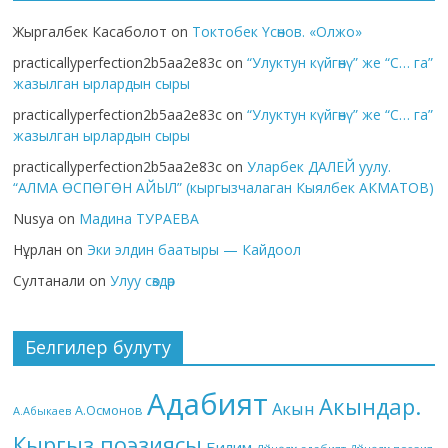
Жыргалбек Касаболот
on
Токтобек Үсөнов. «Олжо»
practicallyperfection2b5aa2e83c
on
“Улуктун күйгөнү” же “С… га”
жазылган ырлардын сыры
practicallyperfection2b5aa2e83c
on
“Улуктун күйгөнү” же “С… га”
жазылган ырлардын сыры
practicallyperfection2b5aa2e83c
on
Уларбек ДАЛЕЙ уулу.
“АЛМА ӨСПӨГӨН АЙЫЛ” (кыргызчалаган Кыялбек АКМАТОВ)
Nusya
on
Мадина ТУРАЕВА
Нұрлан
on
Эки элдин баатыры — Кайдоол
Султанали
on
Улуу сөздөр
Белгилер булуту
Адабият
Акындар.
Акын
А.Осмонов
А.Абыкаев
Кыргыз поэзиясы
Билим