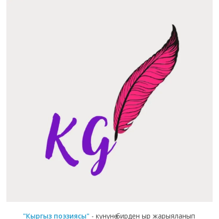
"Кыргыз поэзиясы"
- күнүнө бирден ыр жарыяланып