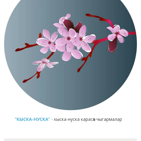
"КЫСКА-НУСКА"
- кыска-нуска карасөз чыгармалар