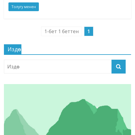
Толугу менен
1-бет 1 беттен
1
Издөө