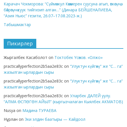
Карачач Чокморова: “Сүймөнкул Көкөмерен суусуна агып, өпкөсүнө,
бөйрөгүнө суук тийгизип алган…” (Динара БЕЙШЕНАЛИЕВА,
“Азия Ньюс” гезити, 26.07–17.08.2023-ж.)
Табышмактар
Пикирлер
Жыргалбек Касаболот
on
Токтобек Үсөнов. «Олжо»
practicallyperfection2b5aa2e83c
on
“Улуктун күйгөнү” же “С… га”
жазылган ырлардын сыры
practicallyperfection2b5aa2e83c
on
“Улуктун күйгөнү” же “С… га”
жазылган ырлардын сыры
practicallyperfection2b5aa2e83c
on
Уларбек ДАЛЕЙ уулу.
“АЛМА ӨСПӨГӨН АЙЫЛ” (кыргызчалаган Кыялбек АКМАТОВ)
Nusya
on
Мадина ТУРАЕВА
Нұрлан
on
Эки элдин баатыры — Кайдоол