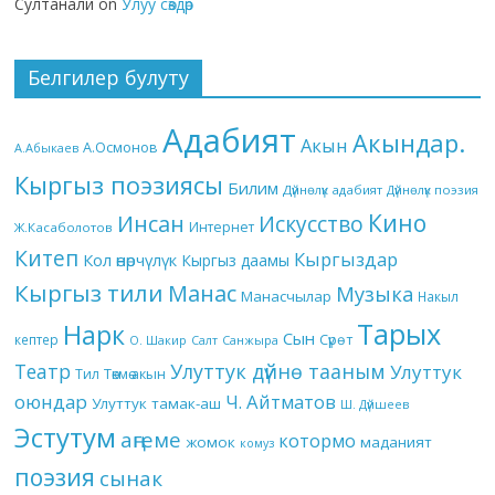
Султанали
on
Улуу сөздөр
Белгилер булуту
Адабият
Акындар.
Акын
А.Осмонов
А.Абыкаев
Кыргыз поэзиясы
Билим
Дүйнөлүк адабият
Дүйнөлүк поэзия
Кино
Инсан
Искусство
Интернет
Ж.Касаболотов
Китеп
Кыргыздар
Кол өнөрчүлүк
Кыргыз даамы
Кыргыз тили
Манас
Музыка
Манасчылар
Накыл
Тарых
Нарк
Сын
кептер
Сүрөт
О. Шакир
Салт
Санжыра
Театр
Улуттук дүйнө тааным
Улуттук
Төкмө акын
Тил
оюндар
Ч. Айтматов
Улуттук тамак-аш
Ш. Дүйшеев
Эстутум
аңгеме
котормо
жомок
маданият
комуз
поэзия
сынак