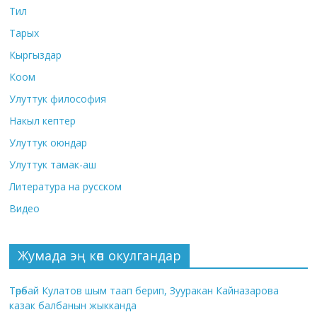
Тил
Тарых
Кыргыздар
Коом
Улуттук философия
Накыл кептер
Улуттук оюндар
Улуттук тамак-аш
Литература на русском
Видео
Жумада эң көп окулгандар
Төрөбай Кулатов шым таап берип, Зууракан Кайназарова
казак балбанын жыкканда