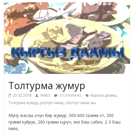
маданияты
жана
адабияты
Толтурма жумур
,
25.02.2018
kmb3
0 Comments
Кыргыз даамы
,
,
Толтурма жумур
улуттук тамак
Улуттук тамак-аш
Муну жасаш үчүн бир жумур, 500-600 грамм эт, 200
грамм куйрук, 200 грамм күрүч, эки баш сабиз, 2-3 баш
пияз,