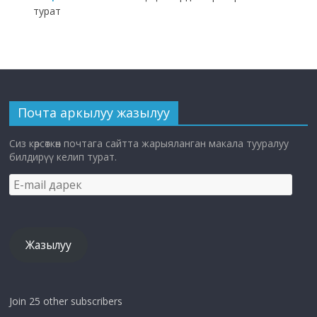
турат
Почта аркылуу жазылуу
Сиз көрсөткөн почтага сайтта жарыяланган макала тууралуу
билдирүү келип турат.
E-
mail
дарек
Жазылуу
Join 25 other subscribers