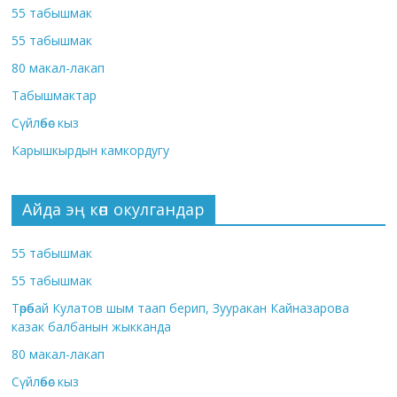
55 табышмак
55 табышмак
80 макал-лакап
Табышмактар
Сүйлөбөс кыз
Карышкырдын камкордугу
Айда эң көп окулгандар
55 табышмак
55 табышмак
Төрөбай Кулатов шым таап берип, Зууракан Кайназарова
казак балбанын жыкканда
80 макал-лакап
Сүйлөбөс кыз