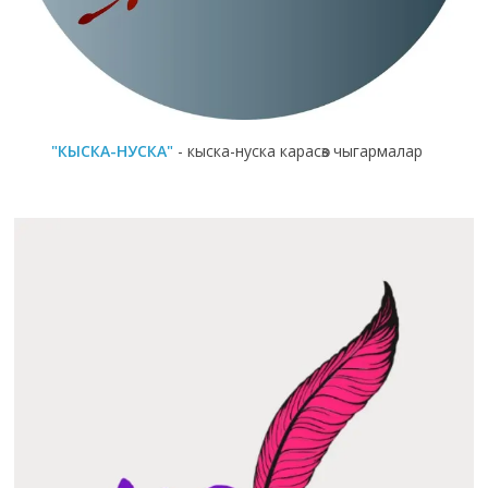
"КЫСКА-НУСКА"
- кыска-нуска карасөз чыгармалар