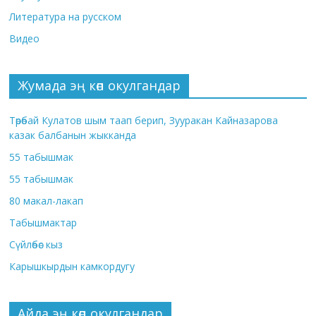
Литература на русском
Видео
Жумада эң көп окулгандар
Төрөбай Кулатов шым таап берип, Зууракан Кайназарова
казак балбанын жыкканда
55 табышмак
55 табышмак
80 макал-лакап
Табышмактар
Сүйлөбөс кыз
Карышкырдын камкордугу
Айда эң көп окулгандар