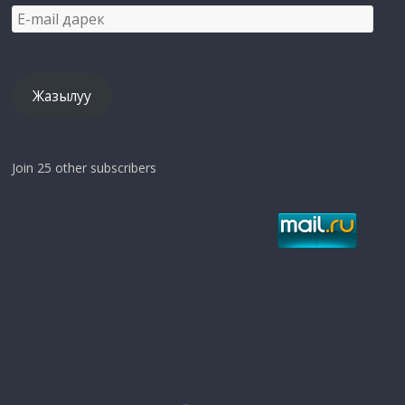
E-
mail
дарек
Жазылуу
Join 25 other subscribers