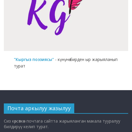
"Кыргыз поэзиясы"
- күнүнө бирден ыр жарыяланып
турат
Почта аркылуу жазылуу
Сиз көрсөткөн почтага сайтта жарыяланган макала тууралуу
билдирүү келип турат.