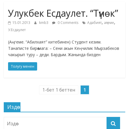
маданияты
Улукбек Есдаулет. “Түнөк”
жана
адабияты
,
,
15.01.2013
kmb3
0 Comments
Адабият
аңгеме
У.Есдаулет
(Аңгеме. “Абилхаят” китебинен) Студент кезим.
Танаписте бирөө мага: – Сени акын Кеңчилик Мырзабеков
чакырып туру – деди. Бардым. Жанында бизден
Толугу менен
1-бет 1 беттен
1
Издөө