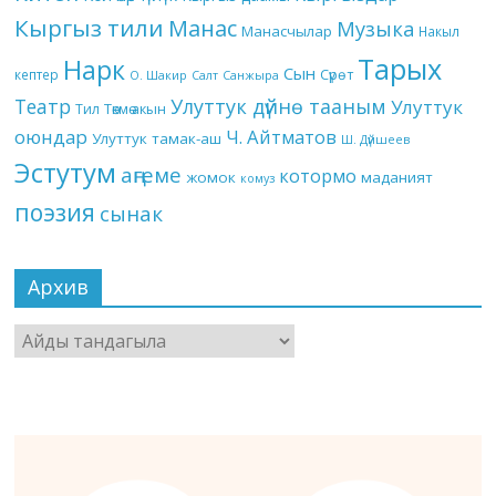
Кыргыз тили
Манас
Музыка
Манасчылар
Накыл
Тарых
Нарк
Сын
кептер
Сүрөт
О. Шакир
Салт
Санжыра
Театр
Улуттук дүйнө тааным
Улуттук
Төкмө акын
Тил
оюндар
Ч. Айтматов
Улуттук тамак-аш
Ш. Дүйшеев
Эстутум
аңгеме
котормо
жомок
маданият
комуз
поэзия
сынак
Архив
Архив