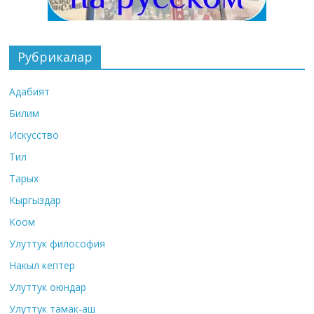
Рубрикалар
Адабият
Билим
Искусство
Тил
Тарых
Кыргыздар
Коом
Улуттук философия
Накыл кептер
Улуттук оюндар
Улуттук тамак-аш