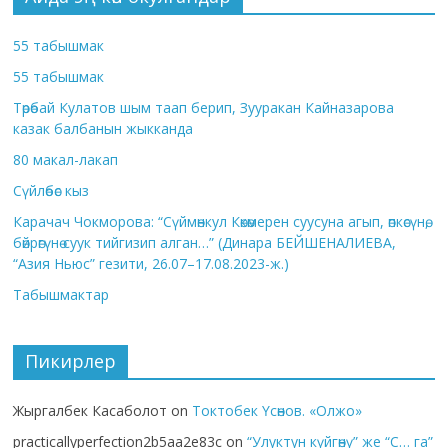
55 табышмак
55 табышмак
Төрөбай Кулатов шым таап берип, Зууракан Кайназарова
казак балбанын жыкканда
80 макал-лакап
Сүйлөбөс кыз
Карачач Чокморова: “Сүймөнкул Көкөмерен суусуна агып, өпкөсүнө,
бөйрөгүнө суук тийгизип алган…” (Динара БЕЙШЕНАЛИЕВА,
“Азия Ньюс” гезити, 26.07–17.08.2023-ж.)
Табышмактар
Пикирлер
Жыргалбек Касаболот
on
Токтобек Үсөнов. «Олжо»
practicallyperfection2b5aa2e83c
on
“Улуктун күйгөнү” же “С… га”