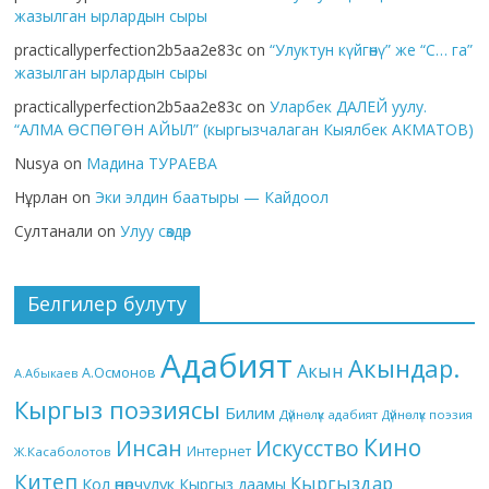
жазылган ырлардын сыры
practicallyperfection2b5aa2e83c
on
“Улуктун күйгөнү” же “С… га”
жазылган ырлардын сыры
practicallyperfection2b5aa2e83c
on
Уларбек ДАЛЕЙ уулу.
“АЛМА ӨСПӨГӨН АЙЫЛ” (кыргызчалаган Кыялбек АКМАТОВ)
Nusya
on
Мадина ТУРАЕВА
Нұрлан
on
Эки элдин баатыры — Кайдоол
Султанали
on
Улуу сөздөр
Белгилер булуту
Адабият
Акындар.
Акын
А.Осмонов
А.Абыкаев
Кыргыз поэзиясы
Билим
Дүйнөлүк адабият
Дүйнөлүк поэзия
Кино
Инсан
Искусство
Интернет
Ж.Касаболотов
Китеп
Кыргыздар
Кол өнөрчүлүк
Кыргыз даамы