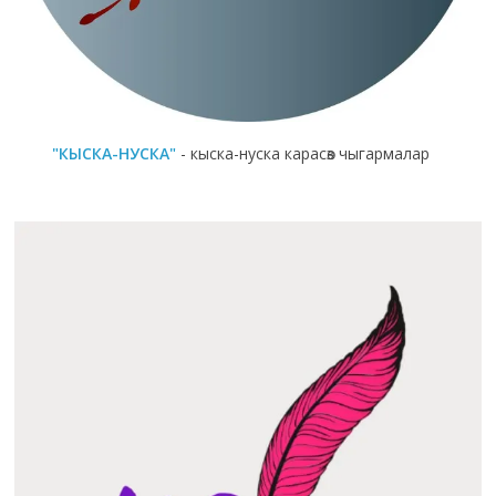
"КЫСКА-НУСКА"
- кыска-нуска карасөз чыгармалар