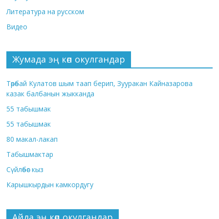
Литература на русском
Видео
Жумада эң көп окулгандар
Төрөбай Кулатов шым таап берип, Зууракан Кайназарова
казак балбанын жыкканда
55 табышмак
55 табышмак
80 макал-лакап
Табышмактар
Сүйлөбөс кыз
Карышкырдын камкордугу
Айда эң көп окулгандар