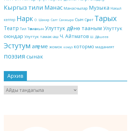
Кыргыз тили
Манас
Музыка
Манасчылар
Накыл
Тарых
Нарк
Сын
кептер
Сүрөт
О. Шакир
Салт
Санжыра
Театр
Улуттук дүйнө тааным
Улуттук
Төкмө акын
Тил
оюндар
Ч. Айтматов
Улуттук тамак-аш
Ш. Дүйшеев
Эстутум
аңгеме
котормо
жомок
маданият
комуз
поэзия
сынак
Архив
Архив