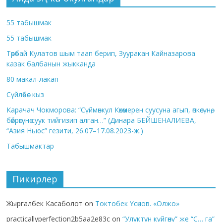
55 табышмак
55 табышмак
Төрөбай Кулатов шым таап берип, Зууракан Кайназарова
казак балбанын жыкканда
80 макал-лакап
Сүйлөбөс кыз
Карачач Чокморова: “Сүймөнкул Көкөмерен суусуна агып, өпкөсүнө,
бөйрөгүнө суук тийгизип алган…” (Динара БЕЙШЕНАЛИЕВА,
“Азия Ньюс” гезити, 26.07–17.08.2023-ж.)
Табышмактар
Пикирлер
Жыргалбек Касаболот
on
Токтобек Үсөнов. «Олжо»
practicallyperfection2b5aa2e83c
on
“Улуктун күйгөнү” же “С… га”