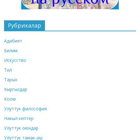
Рубрикалар
Адабият
Билим
Искусство
Тил
Тарых
Кыргыздар
Коом
Улуттук философия
Накыл кептер
Улуттук оюндар
Улуттук тамак-аш