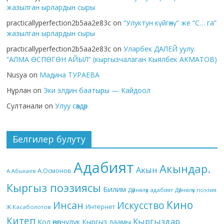
жазылган ырлардын сыры
practicallyperfection2b5aa2e83c
on
“Улуктун күйгөнү” же “С… га”
жазылган ырлардын сыры
practicallyperfection2b5aa2e83c
on
Уларбек ДАЛЕЙ уулу.
“АЛМА ӨСПӨГӨН АЙЫЛ” (кыргызчалаган Кыялбек АКМАТОВ)
Nusya
on
Мадина ТУРАЕВА
Нұрлан
on
Эки элдин баатыры — Кайдоол
Султанали
on
Улуу сөздөр
Белгилер булуту
Адабият
Акындар.
Акын
А.Осмонов
А.Абыкаев
Кыргыз поэзиясы
Билим
Дүйнөлүк адабият
Дүйнөлүк поэзия
Кино
Инсан
Искусство
Интернет
Ж.Касаболотов
Китеп
Кыргыздар
Кол өнөрчүлүк
Кыргыз даамы