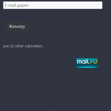
E-
mail
дарек
Жазылуу
Join 25 other subscribers