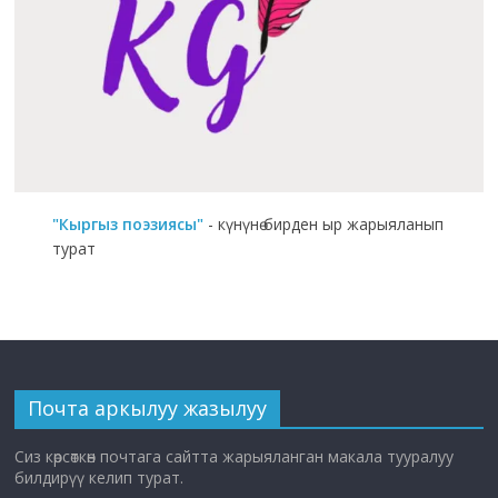
"Кыргыз поэзиясы"
- күнүнө бирден ыр жарыяланып
турат
Почта аркылуу жазылуу
Сиз көрсөткөн почтага сайтта жарыяланган макала тууралуу
билдирүү келип турат.