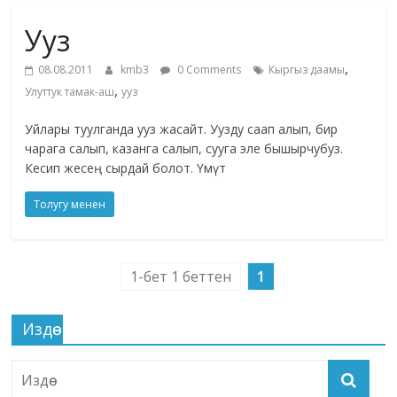
маданияты
Ууз
жана
адабияты
,
08.08.2011
kmb3
0 Comments
Кыргыз даамы
,
Улуттук тамак-аш
ууз
Уйлары туулганда ууз жасайт. Уузду саап алып, бир
чарага салып, казанга салып, сууга эле бышырчубуз.
Кесип жесең сырдай болот. Үмүт
Толугу менен
1-бет 1 беттен
1
Издөө