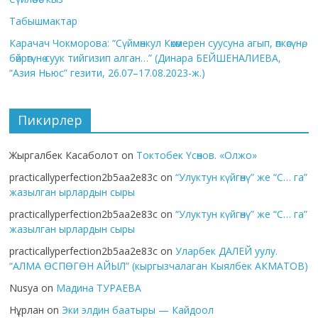
Табышмактар
Карачач Чокморова: “Сүймөнкул Көкөмерен суусуна агып, өпкөсүнө,
бөйрөгүнө суук тийгизип алган…” (Динара БЕЙШЕНАЛИЕВА,
“Азия Ньюс” гезити, 26.07–17.08.2023-ж.)
Пикирлер
Жыргалбек Касаболот
on
Токтобек Үсөнов. «Олжо»
practicallyperfection2b5aa2e83c
on
“Улуктун күйгөнү” же “С… га”
жазылган ырлардын сыры
practicallyperfection2b5aa2e83c
on
“Улуктун күйгөнү” же “С… га”
жазылган ырлардын сыры
practicallyperfection2b5aa2e83c
on
Уларбек ДАЛЕЙ уулу.
“АЛМА ӨСПӨГӨН АЙЫЛ” (кыргызчалаган Кыялбек АКМАТОВ)
Nusya
on
Мадина ТУРАЕВА
Нұрлан
on
Эки элдин баатыры — Кайдоол