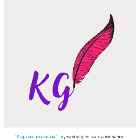
"Кыргыз поэзиясы"
- күнүнө бирден ыр жарыяланып