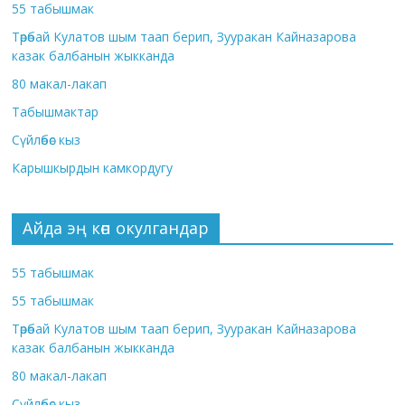
55 табышмак
Төрөбай Кулатов шым таап берип, Зууракан Кайназарова
казак балбанын жыкканда
80 макал-лакап
Табышмактар
Сүйлөбөс кыз
Карышкырдын камкордугу
Айда эң көп окулгандар
55 табышмак
55 табышмак
Төрөбай Кулатов шым таап берип, Зууракан Кайназарова
казак балбанын жыкканда
80 макал-лакап
Сүйлөбөс кыз