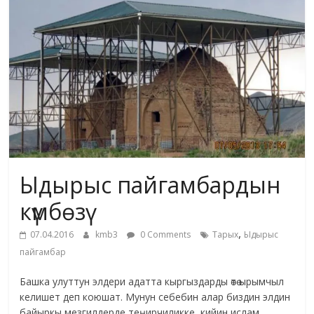
жана
адабияты
Ыдырыс пайгамбардын
күмбөзү
,
07.04.2016
kmb3
0 Comments
Тарых
Ыдырыс
пайгамбар
Башка улуттун элдери адатта кыргыздарды өтө ырымчыл
келишет деп коюшат. Мунун себебин алар биздин элдин
байыркы мезгилдерде теңирчиликке, кийин ислам