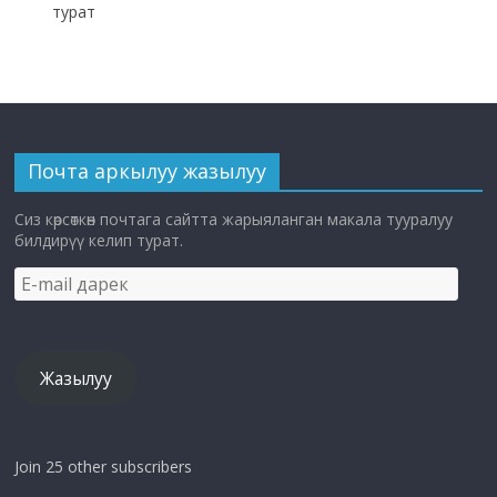
турат
Почта аркылуу жазылуу
Сиз көрсөткөн почтага сайтта жарыяланган макала тууралуу
билдирүү келип турат.
E-
mail
дарек
Жазылуу
Join 25 other subscribers