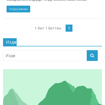
Толугу менен
1-бет 1 беттен
1
Издөө