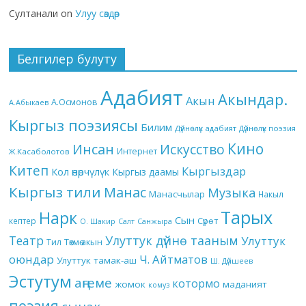
Султанали
on
Улуу сөздөр
Белгилер булуту
Адабият
Акындар.
Акын
А.Осмонов
А.Абыкаев
Кыргыз поэзиясы
Билим
Дүйнөлүк адабият
Дүйнөлүк поэзия
Кино
Инсан
Искусство
Интернет
Ж.Касаболотов
Китеп
Кыргыздар
Кол өнөрчүлүк
Кыргыз даамы
Кыргыз тили
Манас
Музыка
Манасчылар
Накыл
Тарых
Нарк
Сын
кептер
Сүрөт
О. Шакир
Салт
Санжыра
Театр
Улуттук дүйнө тааным
Улуттук
Төкмө акын
Тил
оюндар
Ч. Айтматов
Улуттук тамак-аш
Ш. Дүйшеев
Эстутум
аңгеме
котормо
жомок
маданият
комуз
поэзия