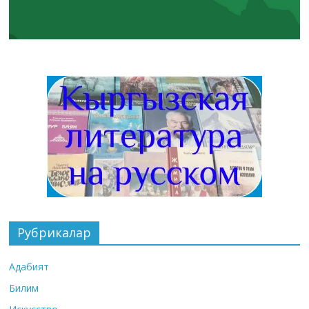
Рубрикалар
Адабият
Билим