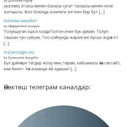
by Долоева Нургүл
(аңгеме) Атасы менен баласы сугат талаасы менен келе
жатышты. Жол боюнда эскилиги жеткен бир бут […]
Алгачкы махабат
by Айдаралиев Асыран
Толукшуган ошол күздө, Толгон ичке бук-арман. Толуп-
ташкан тун сүйүүм, Тоо койнунда жаралган! Арсыз жүрөк от
[…]
Уңгужолдун үнү
by Кулишева Ашурби
Бул дүйнөнүн тагдыр жолу миң тарам, кайсынысы өзөк сактайт,
ким билет. Көк асманда Ай адашып […]
Өнөктөш телеграм каналдар: