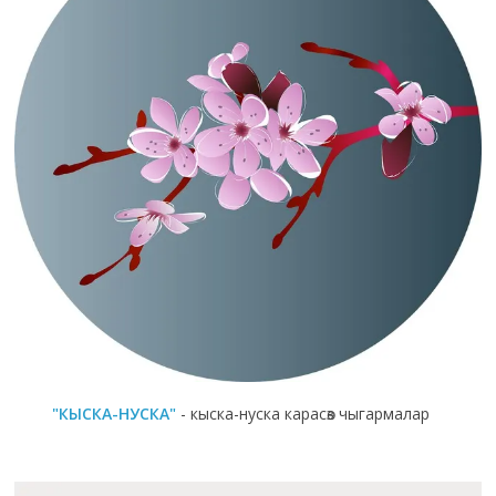
"КЫСКА-НУСКА"
- кыска-нуска карасөз чыгармалар