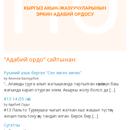
"Адабий ордо" сайтынан:
Руханий азык берген “Сен эмген эмчек”
by Аленов Бахпурбек
“…Апамды сууга алып жатышканда тартылган көшөгөнүн баш
жагында карап отурган элем. Акыркы жолу болсо да […]
#13-14 (55 сөз)
by Адабий Ордо
#13 Пальто Турмушка чыгып жаткан кыз жашыл түстөгү
жеңил пальтону өзү тандап алган. Бирок бир […]
Сугатчы