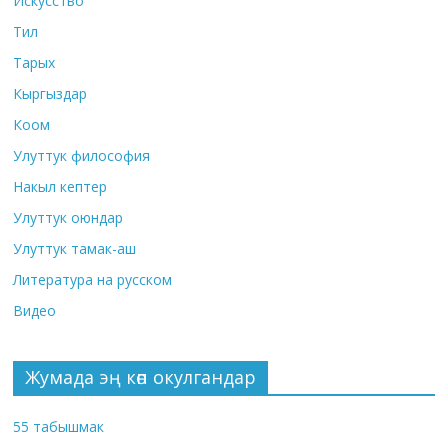
Искусство
Тил
Тарых
Кыргыздар
Коом
Улуттук философия
Накыл кептер
Улуттук оюндар
Улуттук тамак-аш
Литература на русском
Видео
Жумада эң көп окулгандар
55 табышмак