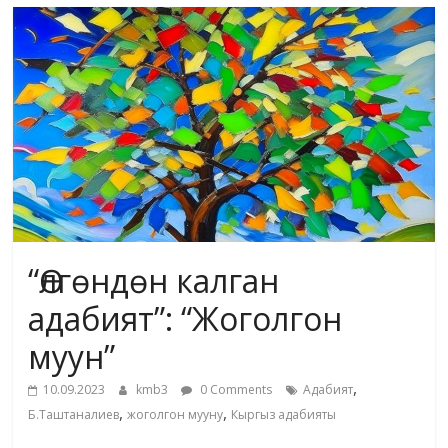
маданияты
жана
адабияты
“Өлгөндөн калган
адабият”: “Жоголгон
муун”
,
10.09.2023
kmb3
0 Comments
Адабият
,
,
Б.Таштаналиев
жоголгон мууну
Кыргыз адабияты