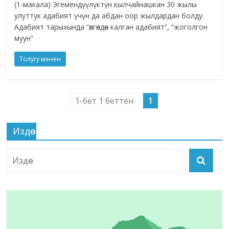
(1-макала) Эгемендүүлүктүн кылчайнашкан 30 жылы
улуттук адабият үчүн да абдан оор жылдардан болду.
Адабият тарыхында “өлгөндөн калган адабият”, “жоголгон
муун”
Толугу менен
1-бет 1 беттен
1
Издөө