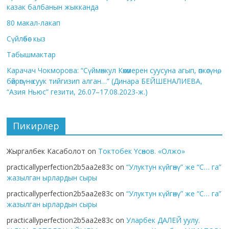
казак балбанын жыкканда
80 макал-лакап
Сүйлөбөс кыз
Табышмактар
Карачач Чокморова: “Сүймөнкул Көкөмерен суусуна агып, өпкөсүнө,
бөйрөгүнө суук тийгизип алган…” (Динара БЕЙШЕНАЛИЕВА,
“Азия Ньюс” гезити, 26.07–17.08.2023-ж.)
Пикирлер
Жыргалбек Касаболот
on
Токтобек Үсөнов. «Олжо»
practicallyperfection2b5aa2e83c
on
“Улуктун күйгөнү” же “С… га”
жазылган ырлардын сыры
practicallyperfection2b5aa2e83c
on
“Улуктун күйгөнү” же “С… га”
жазылган ырлардын сыры
practicallyperfection2b5aa2e83c
on
Уларбек ДАЛЕЙ уулу.