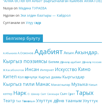
“АЛМА ӨСПӨГӨН АЙЫЛ” (кыргызчалаган Кыялбек АКМАТОВ)
Nusya
on
Мадина ТУРАЕВА
Нұрлан
on
Эки элдин баатыры — Кайдоол
Султанали
on
Улуу сөздөр
Белгилер булуту
Адабият
Акындар.
Акын
А.Осмонов
А.Абыкаев
Кыргыз поэзиясы
Билим
Дүйнөлүк адабият
Дүйнөлүк поэзия
Кино
Инсан
Искусство
Интернет
Ж.Касаболотов
Китеп
Кыргыздар
Кол өнөрчүлүк
Кыргыз даамы
Кыргыз тили
Манас
Музыка
Манасчылар
Накыл
Тарых
Нарк
Сын
кептер
Сүрөт
О. Шакир
Салт
Санжыра
Театр
Улуттук дүйнө тааным
Улуттук
Төкмө акын
Тил