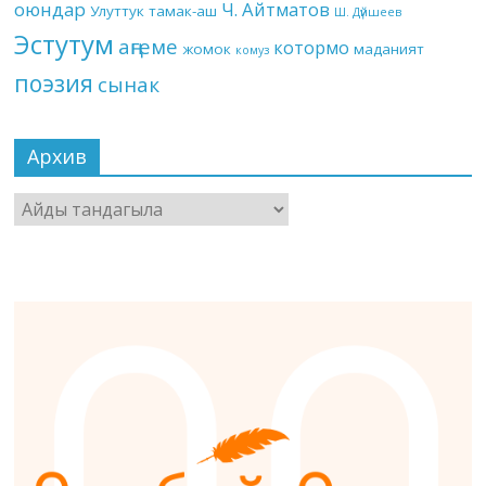
оюндар
Ч. Айтматов
Улуттук тамак-аш
Ш. Дүйшеев
Эстутум
аңгеме
котормо
жомок
маданият
комуз
поэзия
сынак
Архив
Архив