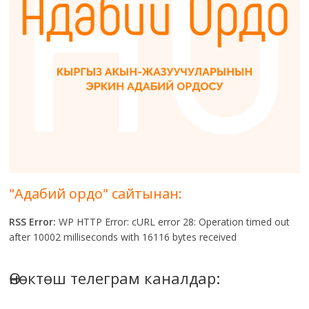
"Адабий ордо" сайтынан:
RSS Error:
WP HTTP Error: cURL error 28: Operation timed out
after 10002 milliseconds with 16116 bytes received
Өнөктөш телеграм каналдар: