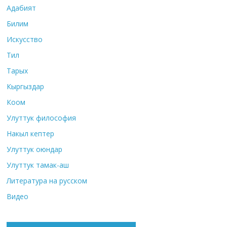
Адабият
Билим
Искусство
Тил
Тарых
Кыргыздар
Коом
Улуттук философия
Накыл кептер
Улуттук оюндар
Улуттук тамак-аш
Литература на русском
Видео