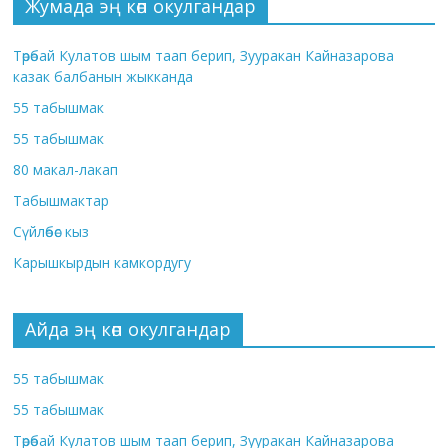
Жумада эң көп окулгандар
Төрөбай Кулатов шым таап берип, Зууракан Кайназарова
казак балбанын жыкканда
55 табышмак
55 табышмак
80 макал-лакап
Табышмактар
Сүйлөбөс кыз
Карышкырдын камкордугу
Айда эң көп окулгандар
55 табышмак
55 табышмак
Төрөбай Кулатов шым таап берип, Зууракан Кайназарова