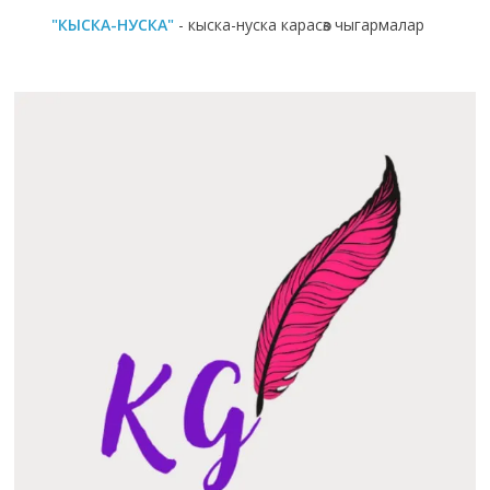
"КЫСКА-НУСКА"
- кыска-нуска карасөз чыгармалар