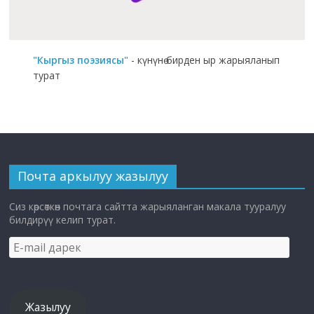
"Кыргыз поэзиясы"
- күнүнө бирден ыр жарыяланып
турат
Почта аркылуу жазылуу
Сиз көрсөткөн почтага сайтта жарыяланган макала тууралуу
билдирүү келип турат.
E-
mail
дарек
Жазылуу