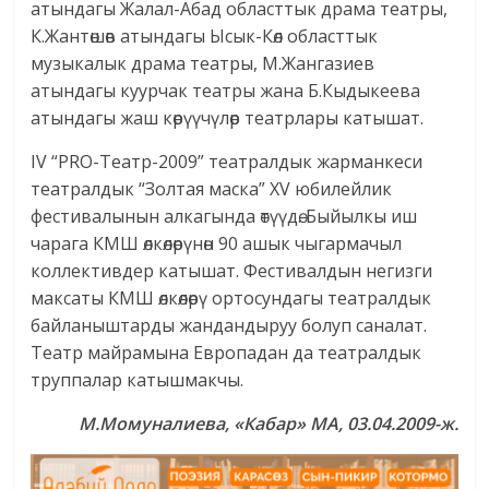
атындагы Жалал-Абад областтык драма театры,
К.Жантөшөв атындагы Ысык-Көл областтык
музыкалык драма театры, М.Жангазиев
атындагы куурчак театры жана Б.Кыдыкеева
атындагы жаш көрүүчүлөр театрлары катышат.
IV “PRO-Театр-2009” театралдык жарманкеси
театралдык “Золтая маска” XV юбилейлик
фестивалынын алкагында өтүүдө. Быйылкы иш
чарага КМШ өлкөлөрүнөн 90 ашык чыгармачыл
коллективдер катышат. Фестивалдын негизги
максаты КМШ өлкөлөрү ортосундагы театралдык
байланыштарды жандандыруу болуп саналат.
Театр майрамына Европадан да театралдык
труппалар катышмакчы.
М.Момуналиева,
«Кабар» МА, 03.04.2009-ж.