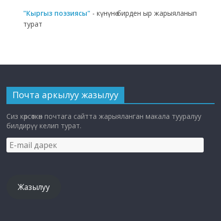
"Кыргыз поэзиясы"
- күнүнө бирден ыр жарыяланып
турат
Почта аркылуу жазылуу
Сиз көрсөткөн почтага сайтта жарыяланган макала тууралуу
билдирүү келип турат.
E-
mail
дарек
Жазылуу