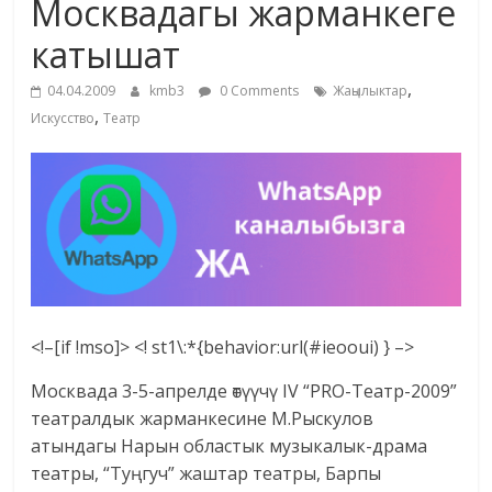
Москвадагы жарманкеге
жана
катышат
адабияты
,
04.04.2009
kmb3
0 Comments
Жаңылыктар
,
Искусство
Театр
<!–[if !mso]>
<! st1\:*{behavior:url(#ieooui) } –>
Москвада 3-5-апрелде өтүүчү IV “PRO-Театр-2009”
театралдык жарманкесине М.Рыскулов
атындагы Нарын областык музыкалык-драма
театры, “Туңгуч” жаштар театры, Барпы