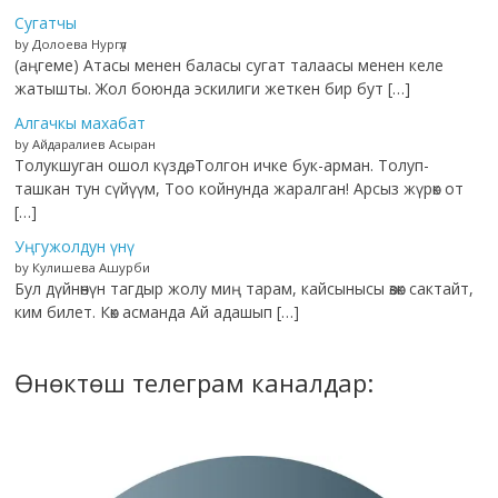
Сугатчы
by Долоева Нургүл
(аңгеме) Атасы менен баласы сугат талаасы менен келе
жатышты. Жол боюнда эскилиги жеткен бир бут […]
Алгачкы махабат
by Айдаралиев Асыран
Толукшуган ошол күздө, Толгон ичке бук-арман. Толуп-
ташкан тун сүйүүм, Тоо койнунда жаралган! Арсыз жүрөк от
[…]
Уңгужолдун үнү
by Кулишева Ашурби
Бул дүйнөнүн тагдыр жолу миң тарам, кайсынысы өзөк сактайт,
ким билет. Көк асманда Ай адашып […]
Өнөктөш телеграм каналдар: