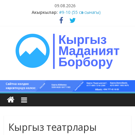
Skip
09.08.2026
to
Акыркылар:
#9-10 (55 сөз сынагы)
content
#5-8 (55 сөз сынагы)
#1-4 (55 сөз сынагы)
#13-14 (55 сөз сынагы)
#11-12 (55 сөз сынагы)
Кыргыз
маданият
борбору
Кыргыз театрлары
Кыргыз
маданияты