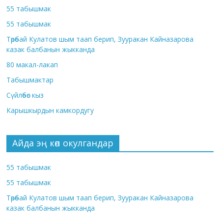
55 табышмак
55 табышмак
Төрөбай Кулатов шым таап берип, Зууракан Кайназарова
казак балбанын жыкканда
80 макал-лакап
Табышмактар
Сүйлөбөс кыз
Карышкырдын камкордугу
Айда эң көп окулгандар
55 табышмак
55 табышмак
Төрөбай Кулатов шым таап берип, Зууракан Кайназарова
казак балбанын жыкканда