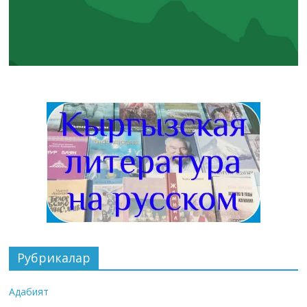
Рубрикалар
Адабият