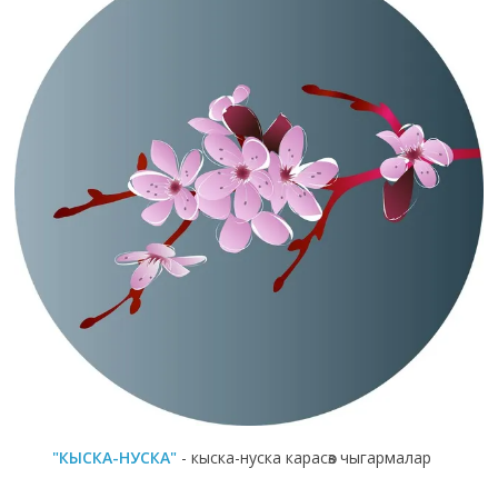
"КЫСКА-НУСКА"
- кыска-нуска карасөз чыгармалар