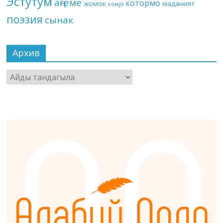
Эстутум
аңгеме
котормо
жомок
маданият
комуз
поэзия
сынак
Архив
Архив