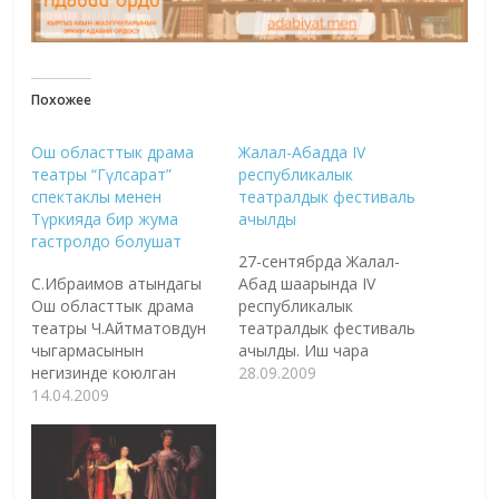
Похожее
Ош областтык драма
Жалал-Абадда IV
театры “Гүлсарат”
республикалык
спектаклы менен
театралдык фестиваль
Түркияда бир жума
ачылды
гастролдо болушат
27-сентябрда Жалал-
С.Ибраимов атындагы
Абад шаарында IV
Ош областтык драма
республикалык
театры Ч.Айтматовдун
театралдык фестиваль
чыгармасынын
ачылды. Иш чара
негизинде коюлган
СССРдин эл артисти
28.09.2009
"Гүлсарат" спектаклы
14.04.2009
Муратбек Рыскуловдун
менен Кони шаарында
100 жылдыгына
бир жума гастролдо
арналган. Фестивалга
болушат. Бул тууралуу
Кыргызстандагы
Маданият жана
областтык драма