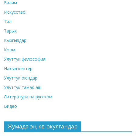
Билим
Искусство
Тил
Тарых
Кыргыздар
Коом
Улуттук философия
Накыл кептер
Улуттук оюндар
Улуттук тамак-аш
Литература на русском
Видео
Жумада эң көп окулгандар