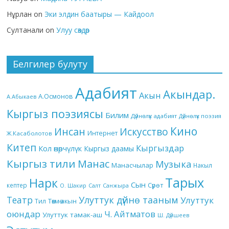
Нұрлан
on
Эки элдин баатыры — Кайдоол
Султанали
on
Улуу сөздөр
Белгилер булуту
Адабият
Акындар.
Акын
А.Осмонов
А.Абыкаев
Кыргыз поэзиясы
Билим
Дүйнөлүк адабият
Дүйнөлүк поэзия
Кино
Инсан
Искусство
Интернет
Ж.Касаболотов
Китеп
Кыргыздар
Кол өнөрчүлүк
Кыргыз даамы
Кыргыз тили
Манас
Музыка
Манасчылар
Накыл
Тарых
Нарк
Сын
кептер
Сүрөт
О. Шакир
Салт
Санжыра
Театр
Улуттук дүйнө тааным
Улуттук
Төкмө акын
Тил
оюндар
Ч. Айтматов
Улуттук тамак-аш
Ш. Дүйшеев