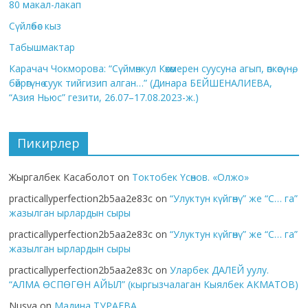
80 макал-лакап
Сүйлөбөс кыз
Табышмактар
Карачач Чокморова: “Сүймөнкул Көкөмерен суусуна агып, өпкөсүнө,
бөйрөгүнө суук тийгизип алган…” (Динара БЕЙШЕНАЛИЕВА,
“Азия Ньюс” гезити, 26.07–17.08.2023-ж.)
Пикирлер
Жыргалбек Касаболот
on
Токтобек Үсөнов. «Олжо»
practicallyperfection2b5aa2e83c
on
“Улуктун күйгөнү” же “С… га”
жазылган ырлардын сыры
practicallyperfection2b5aa2e83c
on
“Улуктун күйгөнү” же “С… га”
жазылган ырлардын сыры
practicallyperfection2b5aa2e83c
on
Уларбек ДАЛЕЙ уулу.
“АЛМА ӨСПӨГӨН АЙЫЛ” (кыргызчалаган Кыялбек АКМАТОВ)
Nusya
on
Мадина ТУРАЕВА