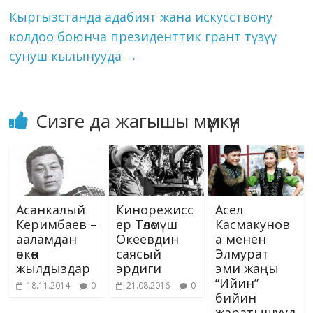
ki
Кыргызстанда адабият жана искусствону
колдоо боюнча президенттик грант түзүү
сунуш кылынууда
→
Сизге да жагышы мүмкүн
Асанкалый
Кинорежисс
Асел
Керимбаев –
ер Төлөмүш
Касмакунов
ааламдан
Океевдин
а менен
өчкөн
саясый
Элмурат
жылдыздар
эрдиги
эми жаңы
“Ийин”
18.11.2014
0
21.08.2016
0
бийин
жаратышууд