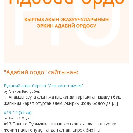
"Адабий ордо" сайтынан:
Руханий азык берген “Сен эмген эмчек”
by Аленов Бахпурбек
“…Апамды сууга алып жатышканда тартылган көшөгөнүн баш
жагында карап отурган элем. Акыркы жолу болсо да […]
#13-14 (55 сөз)
by Адабий Ордо
#13 Пальто Турмушка чыгып жаткан кыз жашыл түстөгү
жеңил пальтону өзү тандап алган. Бирок бир […]