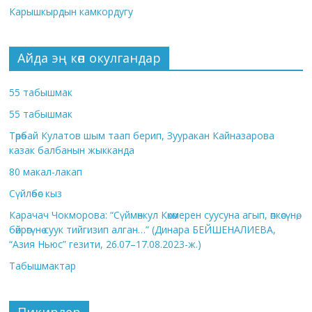
Карышкырдын камкордугу
Айда эң көп окулгандар
55 табышмак
55 табышмак
Төрөбай Кулатов шым таап берип, Зууракан Кайназарова
казак балбанын жыкканда
80 макал-лакап
Сүйлөбөс кыз
Карачач Чокморова: “Сүймөнкул Көкөмерен суусуна агып, өпкөсүнө,
бөйрөгүнө суук тийгизип алган…” (Динара БЕЙШЕНАЛИЕВА,
“Азия Ньюс” гезити, 26.07–17.08.2023-ж.)
Табышмактар