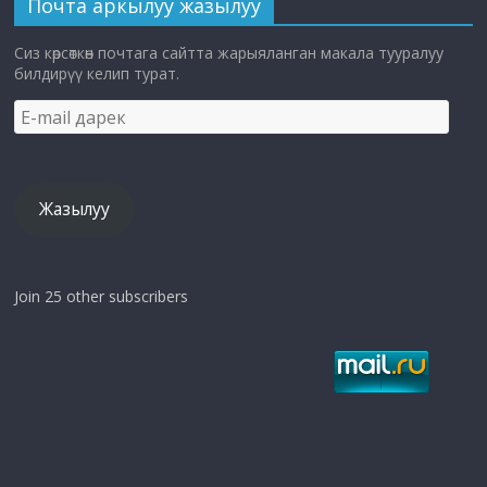
Почта аркылуу жазылуу
Сиз көрсөткөн почтага сайтта жарыяланган макала тууралуу
билдирүү келип турат.
E-
mail
дарек
Жазылуу
Join 25 other subscribers