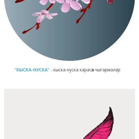
"КЫСКА-НУСКА"
- кыска-нуска карасөз чыгармалар