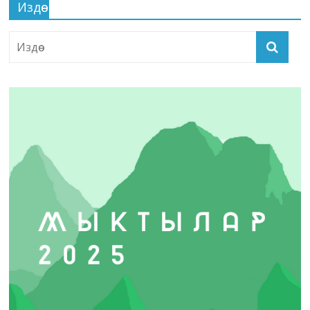
Издөө