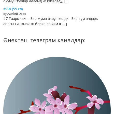
окумуштуулар ааламдык көйгөйлөрдү, […]
#7-8 (55 сөз)
by Адабий Ордо
#7 Таарыныч – Бир жума өткөрүп келди. Бир туугандары
апасынын кыркын берип ар ким өз […]
Өнөктөш телеграм каналдар: