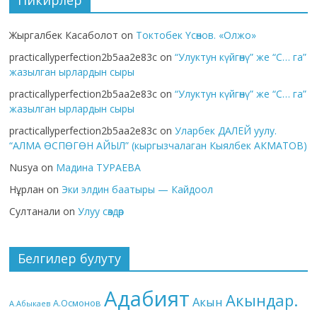
Пикирлер
Жыргалбек Касаболот
on
Токтобек Үсөнов. «Олжо»
practicallyperfection2b5aa2e83c
on
“Улуктун күйгөнү” же “С… га”
жазылган ырлардын сыры
practicallyperfection2b5aa2e83c
on
“Улуктун күйгөнү” же “С… га”
жазылган ырлардын сыры
practicallyperfection2b5aa2e83c
on
Уларбек ДАЛЕЙ уулу.
“АЛМА ӨСПӨГӨН АЙЫЛ” (кыргызчалаган Кыялбек АКМАТОВ)
Nusya
on
Мадина ТУРАЕВА
Нұрлан
on
Эки элдин баатыры — Кайдоол
Султанали
on
Улуу сөздөр
Белгилер булуту
Адабият
Акындар.
Акын
А.Осмонов
А.Абыкаев