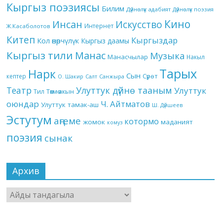
Кыргыз поэзиясы
Билим
Дүйнөлүк адабият
Дүйнөлүк поэзия
Кино
Инсан
Искусство
Интернет
Ж.Касаболотов
Китеп
Кыргыздар
Кол өнөрчүлүк
Кыргыз даамы
Кыргыз тили
Манас
Музыка
Манасчылар
Накыл
Тарых
Нарк
Сын
кептер
Сүрөт
О. Шакир
Салт
Санжыра
Театр
Улуттук дүйнө тааным
Улуттук
Төкмө акын
Тил
оюндар
Ч. Айтматов
Улуттук тамак-аш
Ш. Дүйшеев
Эстутум
аңгеме
котормо
жомок
маданият
комуз
поэзия
сынак
Архив
Архив