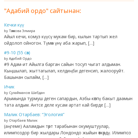
"Адабий ордо" сайтынан:
Кечки күү
by Төлөкова Элмира
Айыл кечи, комуз күүсү мукам бир, кылын тартып жел
ойдолоп ойногон. Түмөн үнү аба жарып, […]
#9-10 (55 сөз)
by Адабий Ордо
#9 Адам-ит Айылга барган сайын тосуп чыгат алдыман.
Кыңшылап, жыттагылап, келдиңби дегенсип, жалооруйт.
Башынан сылайм, […]
Ичик
by Сулайманов Шабдан
Арымында турмуш деген сапардын, Азбы-көппү бакыт даамын
тата алдым. Антсе деле кусам артат кай бирде […]
Малик Отарбаев: “Эгология”
by Отарбаев Малик
(аңгеме) Ааламдын төрт тарабынан окумуштуулар,
илимпоздор бир жылдары Лондондо жыйын өткөрдү. Илимпоз