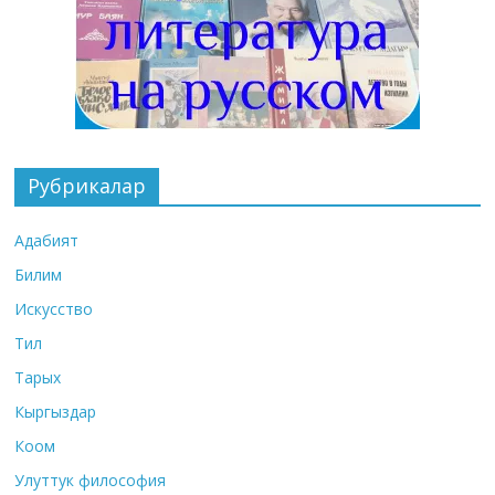
Рубрикалар
Адабият
Билим
Искусство
Тил
Тарых
Кыргыздар
Коом
Улуттук философия