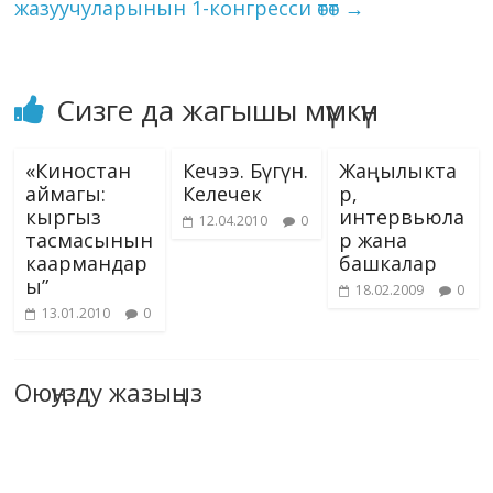
жазуучуларынын 1-конгресси өтөт
→
Сизге да жагышы мүмкүн
«Киностан
Кечээ. Бүгүн.
Жаңылыкта
аймагы:
Келечек
р,
кыргыз
интервьюла
12.04.2010
0
тасмасынын
р жана
каармандар
башкалар
ы”
18.02.2009
0
13.01.2010
0
Оюңузду жазыңыз