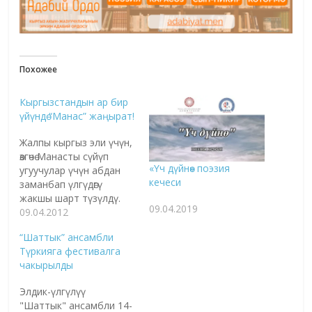
Похожее
Кыргызстандын ар бир
үйүндө “Манас” жаңырат!
Жалпы кыргыз эли үчүн,
өзгөчө Манасты сүйүп
«Үч дүйнө» поэзия
угуучулар үчүн абдан
кечеси
заманбап үлгүдөгү
жакшы шарт түзүлдү.
09.04.2019
Эми ар бир кыргыз
09.04.2012
жараны, азыркы
“Шаттык” ансамбли
манасчылардын
Түркияга фестивалга
айтуусундагы Манасты
чакырылды
үйүндө отуруп көрө алат.
Кыргыз
Элдик-үлгүлүү
Республикасынын
"Шаттык" ансамбли 14-
Билим берүү жана илим