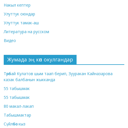
Накыл кептер
Улуттук оюндар
Улуттук тамак-аш
Литература на русском
Видео
Жумада эң көп окулгандар
Төрөбай Кулатов шым таап берип, Зууракан Кайназарова
казак балбанын жыкканда
55 табышмак
55 табышмак
80 макал-лакап
Табышмактар
Сүйлөбөс кыз