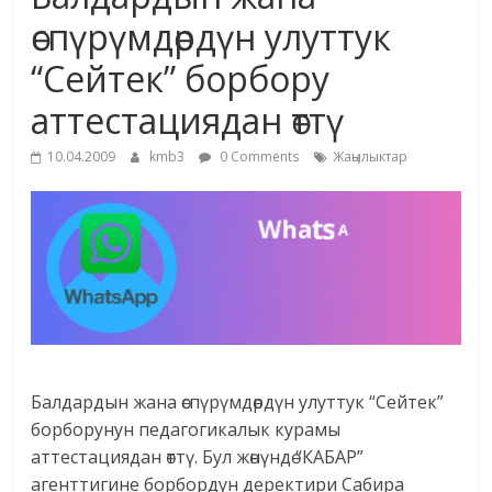
маданияты
өспүрүмдөрдүн улуттук
жана
“Сейтек” борбору
адабияты
аттестациядан өттү
10.04.2009
kmb3
0 Comments
Жаңылыктар
Балдардын жана өспүрүмдөрдүн улуттук “Сейтек”
борборунун педагогикалык курамы
аттестациядан өттү. Бул жөнүндө “КАБАР”
агенттигине борбордун деректири Сабира