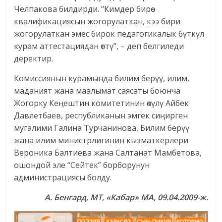
Челпакова билдирди. “Кимдер бирөө
квалификациясын жогорулаткан, кээ бири
жогорулаткан эмес бирок педагогикалык бүткүл
курам аттестациядан өттү”, – деп белгиледи
деректир.
Комиссиянын курамында билим берүү, илим,
маданият жана маалымат саясаты боюнча
Жогорку Кеңештин комитетинин өкүлү Айбек
Давлетбаев, республиканын эмгек сиңирген
мугалими Галина Турчанинова, Билим берүү
жана илим министрлигинин кызматкерлери
Вероника Балтиева жана Салтанат Мамбетова,
ошондой эле “Сейтек” борборунун
администрациясы болду.
А. Бенгард, МТ,
«Кабар» МА, 09.04.2009-ж.