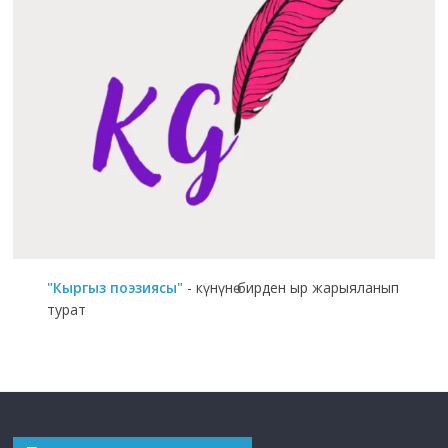
"Кыргыз поэзиясы"
- күнүнө бирден ыр жарыяланып
турат