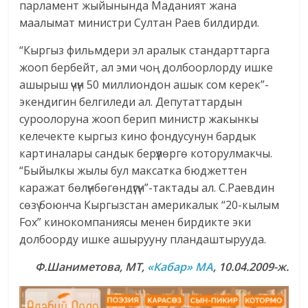
парламент жыйынында Маданият жана
маалымат министри Султан Раев билдирди.
“Кыргыз фильмдери эл аралык стандарттарга
жооп бербейт, ал эми чоң долбоорлорду ишке
ашырыш үчүн 50 миллиондон ашык сом керек”-
экендигин белгиледи ал. Депутаттардын
суроолоруна жооп берип министр жакынкы
келечекте кыргыз кино фондусунун бардык
картиналары сандык берүүлөргө которулмакчы.
“Быйылкы жылы бул максатка бюджеттен
каражат бөлүнбөгөндүгүн”-тактады ал. С.Раевдин
сөзү боюнча Кыргызстан америкалык “20-кылым
Fox” кинокомпаниясы менен бирдикте эки
долбоорду ишке ашырууну пландаштырууда.
Ф.Шаниметова, МТ,
«Кабар» МА
, 10.04.2009-ж.