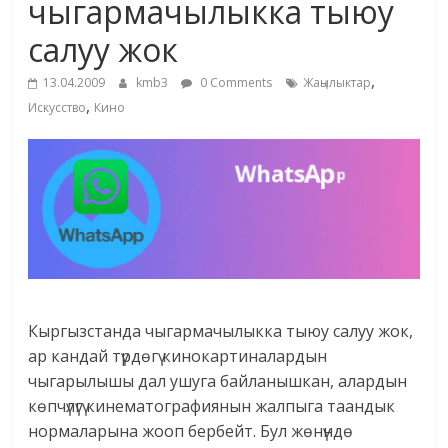
чыгармачылыкка тыюу
жана
салуу жок
адабияты
,
13.04.2009
kmb3
0 Comments
Жаңылыктар
,
Искусство
Кино
Кыргызстанда чыгармачылыкка тыюу салуу жок,
ар кандай түрдөгү кинокартиналардын
чыгарылышы дал ушуга байланышкан, алардын
көпчүлүгү кинематографиянын жалпыга таандык
нормаларына жооп бербейт. Бул жөнүндө