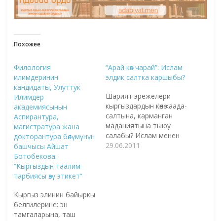
Похожее
Филология
“Арай көз чарай”: Ислам
илимдеринин
элдик салтка каршыбы?
кандидаты, Улуттук
Шарият эрежелери
Илимдер
кыргыздардын көөнө каада-
академиясынын
салтына, карманган
Аспирантура,
маданиятына тыюу
магистратура жана
салабы? Ислам менен
докторантура бөлүмүнүн
кыргыз салты бири-
29.06.2011
башчысы Айшат
бирине каршыбы?
Ботобекова:
"Азаттык": Биздин
“Кыргыздын таалим-
конокторубуз – жалпы
тарбиясы өзү этикет”
журт тааныган
Кыргыз элинин байыркы
композитор,
белгилерине: эн
журналистТүгөлбай
тамгаларына, таш
Казаков, Бишкектеги