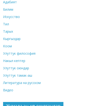
Адабият
Билим
Искусство
Тил
Тарых
Кыргыздар
Коом
Улуттук философия
Накыл кептер
Улуттук оюндар
Улуттук тамак-аш
Литература на русском
Видео
Жумада эң көп окулгандар