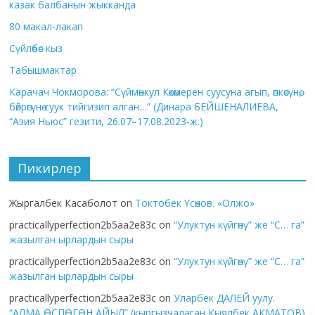
казак балбанын жыкканда
80 макал-лакап
Сүйлөбөс кыз
Табышмактар
Карачач Чокморова: “Сүймөнкул Көкөмерен суусуна агып, өпкөсүнө,
бөйрөгүнө суук тийгизип алган…” (Динара БЕЙШЕНАЛИЕВА,
“Азия Ньюс” гезити, 26.07–17.08.2023-ж.)
Пикирлер
Жыргалбек Касаболот
on
Токтобек Үсөнов. «Олжо»
practicallyperfection2b5aa2e83c
on
“Улуктун күйгөнү” же “С… га”
жазылган ырлардын сыры
practicallyperfection2b5aa2e83c
on
“Улуктун күйгөнү” же “С… га”
жазылган ырлардын сыры
practicallyperfection2b5aa2e83c
on
Уларбек ДАЛЕЙ уулу.
“АЛМА ӨСПӨГӨН АЙЫЛ” (кыргызчалаган Кыялбек АКМАТОВ)