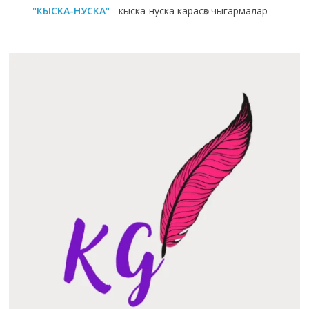
"КЫСКА-НУСКА"
- кыска-нуска карасөз чыгармалар