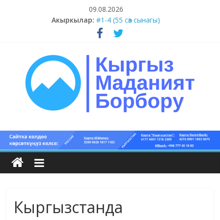
Skip
09.08.2026
#5-8 (55 сөз сынагы)
to
Акыркылар:
#1-4 (55 сөз сынагы)
content
#13-14 (55 сөз сынагы)
#11-12 (55 сөз сынагы)
#9-10 (55 сөз сынагы)
Кыргыз
маданият
борбору
Кыргызстанда
Кыргыз
маданияты