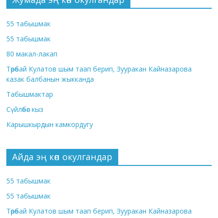
55 табышмак
55 табышмак
80 макал-лакап
Төрөбай Кулатов шым таап берип, Зууракан Кайназарова
казак балбанын жыкканда
Табышмактар
Сүйлөбөс кыз
Карышкырдын камкордугу
Айда эң көп окулгандар
55 табышмак
55 табышмак
Төрөбай Кулатов шым таап берип, Зууракан Кайназарова