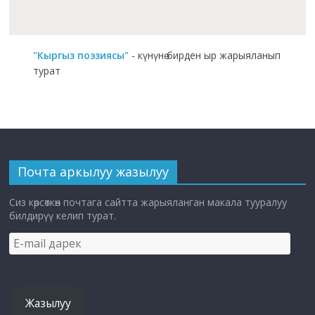
"Кыргыз поэзиясы"
- күнүнө бирден ыр жарыяланып
турат
Почта аркылуу жазылуу
Сиз көрсөткөн почтага сайтта жарыяланган макала тууралуу
билдирүү келип турат.
E-
mail
дарек
Жазылуу