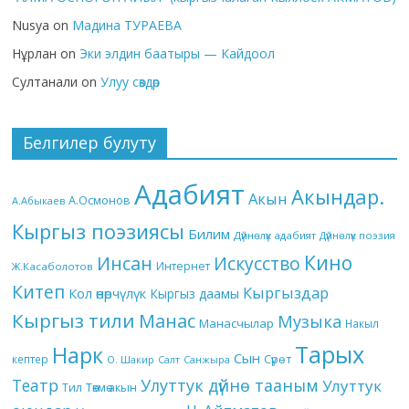
Nusya
on
Мадина ТУРАЕВА
Нұрлан
on
Эки элдин баатыры — Кайдоол
Султанали
on
Улуу сөздөр
Белгилер булуту
Адабият
Акындар.
Акын
А.Осмонов
А.Абыкаев
Кыргыз поэзиясы
Билим
Дүйнөлүк адабият
Дүйнөлүк поэзия
Кино
Инсан
Искусство
Интернет
Ж.Касаболотов
Китеп
Кыргыздар
Кол өнөрчүлүк
Кыргыз даамы
Кыргыз тили
Манас
Музыка
Манасчылар
Накыл
Тарых
Нарк
Сын
кептер
Сүрөт
О. Шакир
Салт
Санжыра
Театр
Улуттук дүйнө тааным
Улуттук
Төкмө акын
Тил