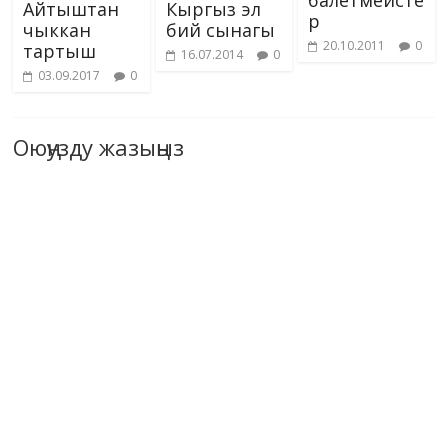
балетмейсте
Айтыштан
Кыргыз эл
р
чыккан
бий сынагы
20.10.2011
0
тартыш
16.07.2014
0
03.09.2017
0
Оюңузду жазыңыз