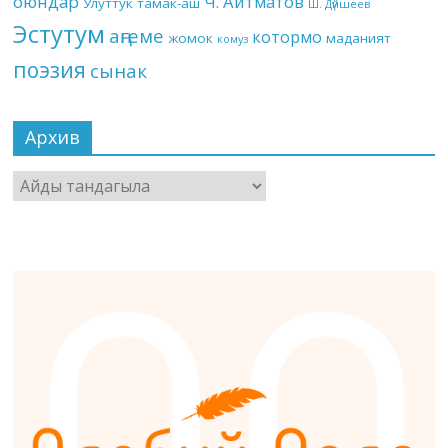
оюндар
Ч. Айтматов
Улуттук тамак-аш
Ш. Дүйшеев
Эстутум
аңгеме
котормо
жомок
маданият
комуз
поэзия
сынак
Архив
Архив