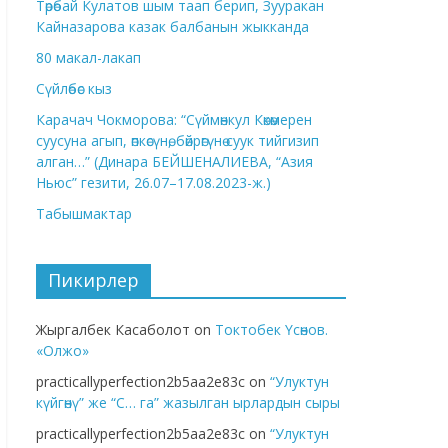
Төрөбай Кулатов шым таап берип, Зууракан
Кайназарова казак балбанын жыкканда
80 макал-лакап
Сүйлөбөс кыз
Карачач Чокморова: “Сүймөнкул Көкөмерен
суусуна агып, өпкөсүнө, бөйрөгүнө суук тийгизип
алган…” (Динара БЕЙШЕНАЛИЕВА, “Азия
Ньюс” гезити, 26.07–17.08.2023-ж.)
Табышмактар
Пикирлер
Жыргалбек Касаболот
on
Токтобек Үсөнов.
«Олжо»
practicallyperfection2b5aa2e83c
on
“Улуктун
күйгөнү” же “С… га” жазылган ырлардын сыры
practicallyperfection2b5aa2e83c
on
“Улуктун