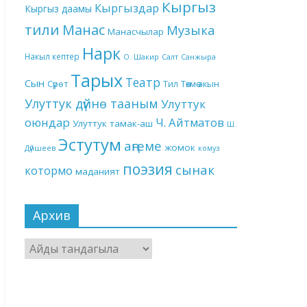
Кыргыз
Кыргыздар
Кыргыз даамы
тили
Манас
Музыка
Манасчылар
Нарк
Накыл кептер
О. Шакир
Салт
Санжыра
Тарых
Театр
Сын
Төкмө акын
Сүрөт
Тил
Улуттук дүйнө тааным
Улуттук
оюндар
Ч. Айтматов
Улуттук тамак-аш
Ш.
Эстутум
аңгеме
жомок
Дүйшеев
комуз
поэзия
сынак
котормо
маданият
Архив
Архив