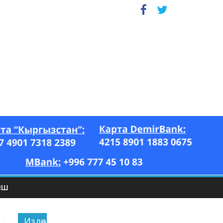
ЫШ
Издөө