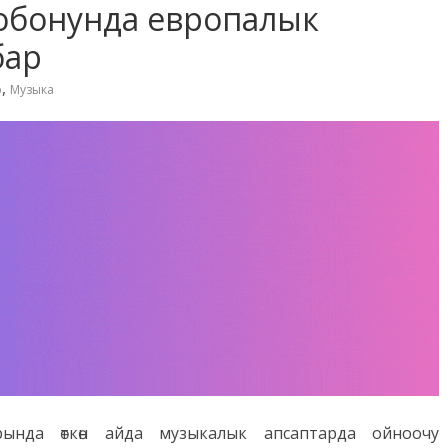
 обонунда европалык
бар
,
о
Музыка
ында өткөн айда музыкалык апсаптарда ойноочу