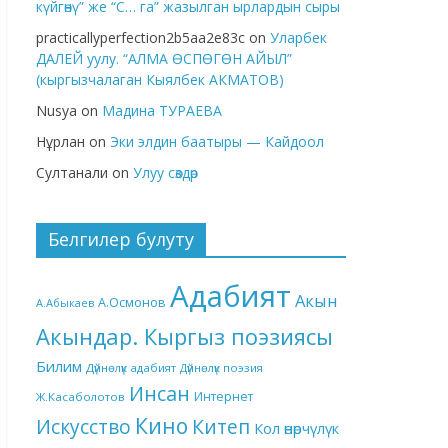
күйгөнү” же “С… га” жазылган ырлардын сыры
practicallyperfection2b5aa2e83c
on
Уларбек
ДАЛЕЙ уулу. “АЛМА ӨСПӨГӨН АЙЫЛ”
(кыргызчалаган Кыялбек АКМАТОВ)
Nusya
on
Мадина ТУРАЕВА
Нұрлан
on
Эки элдин баатыры — Кайдоол
Султанали
on
Улуу сөздөр
Белгилер булуту
Адабият
Акын
А.Осмонов
А.Абыкаев
Акындар. Кыргыз поэзиясы
Билим
Дүйнөлүк адабият
Дүйнөлүк поэзия
Инсан
Интернет
Ж.Касаболотов
Кино
Китеп
Искусство
Кол өнөрчүлүк