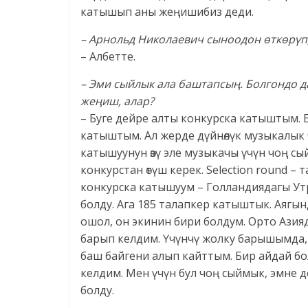
катышып аны жеңишибиз деди.
– Арнольд Николаевич сыноодон өткөрүп,
– Албетте.
– Эми сыйлык ала баштапсың. Болгондо д
жеңиш, алар?
– Буге дейре алты конкурска катыштым.
катыштым. Ал жерде дүйнөлүк музыкалык ч
катышуунун өзү эле музыкачы үчүн чоң сый
конкурстан өтүш керек. Selection round 
конкурска катышуум – Голландиядагы Утр
болду. Ага 185 талапкер катыштык. Аягы
ошол, он экинин бири болдум. Орто Азия
барып келдим. Үчүнчү жолку барышымда
баш байгени алып кайттым. Бир айдай бо
келдим. Мен үчүн бул чоң сыймык, эмне 
болду.