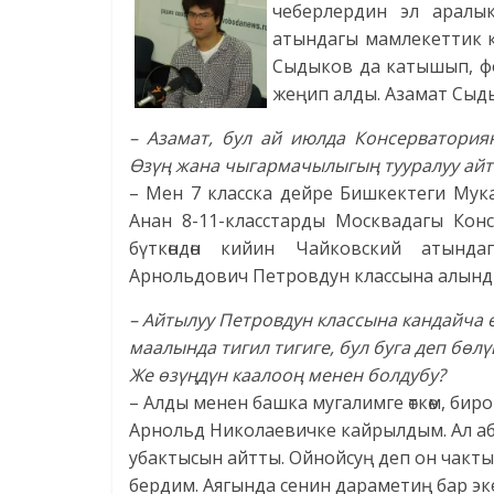
чеберлердин эл аралык
атындагы мамлекеттик 
Сыдыков да катышып, ф
жеңип алды. Азамат Сыд
– Азамат, бул ай июлда Консерватория
Өзүң жана чыгармачылыгың тууралуу айта
– Мен 7 класска дейре Бишкектеги Мук
Анан 8-11-класстарды Москвадагы Ко
бүткөндөн кийин Чайковский атында
Арнольдович Петровдун классына алынд
– Айтылуу Петровдун классына кандайча 
маалында тигил тигиге, бул буга деп бөл
Же өзүңдүн каалооң менен болдубу?
– Алды менен башка мугалимге өткөм, биро
Арнольд Николаевичке кайрылдым. Ал абда
убактысын айтты. Ойнойсуң деп он чакты
бердим. Аягында сенин дараметиң бар экен