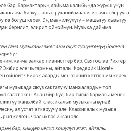
деле бар. Бармактарың дайыма калыбында жүрүш үчүн
каны ача билүү – анын руханий маанисин ачып берүүгө
 көп болуш керек. Эң маанилүүлүгү – машыгуу кызыгуу
абдан берилип, элирип ойноймун. Музыка дайыма
лгөн гана музыканы эмес аны окуп түшүнгөнүң боюнча
ндүмбү?
еним, канча залкар пианисттер бар. Святослав Рихтер
Экөө бир эле чыгармны, айталы Фредери́к Шопе́н
ен ойнойт? Бирок аларды мен ээрчип кетпешим керек.
ягы музыкада сөзсүз сакталучу манжалардын топ
п салат экен. Анан бир бул, бир тигил бармагы менен
иликтүү жаңылбай классикалык музыканы өзүндөй
илесиң, ал устат аткаруучу эле. Классикалык музыка
рып келген, чаалыкпас инсан эле.
рың бар, кимдер келип кошулуп атат, айталы,