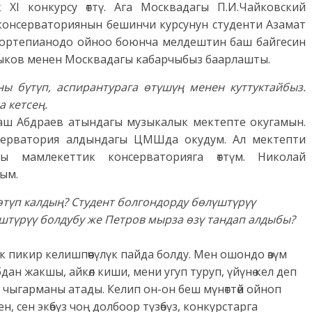
 XI конкурсу өттү. Ага Москвадагы П.И.Чайковский
консерваториянын бешинчи курсунун студенти Азамат
ортепианодо ойноо боюнча мелдештин баш байгесин
ыков менен Москвадагы кабарчыбыз баарлашты.
ны бүтүп, аспирантурага өтүшүң менен куттуктайбыз.
 кетсең.
аш Абдраев атындагы музыкалык мектепте окугамын.
нсерватория алдындагы ЦМШда окудум. Ал мектепти
гы мамлекеттик консерваторияга өттүм. Николай
ым.
өтүп калдың? Студент болгондорду бөлүштүрүү
үштүрүү болдубу же Петров мырза өзү тандап алдыбы?
к пикир келишпөөчүлүк пайда болду. Мен ошондо өзүм
н жакшы, айкөл киши, мени угуп туруп, үйүнө кел деп
 чыгарманы атады. Келип он-он беш мүнөттөй ойноп
, сен экөбүз чоң долбоор түзөбүз, конкурстарга