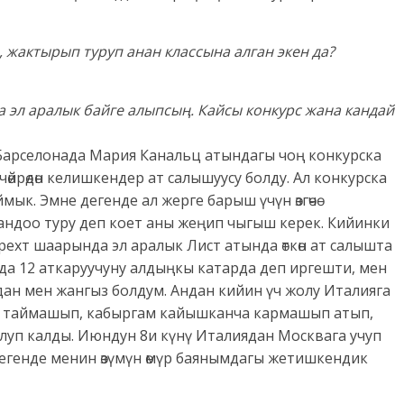
 жактырып туруп анан классына алган экен да?
а эл аралык байге алыпсың. Кайсы конкурс жана кандай
 Барселонада Мария Канальц атындагы чоң конкурска
өйрөдөн келишкендер ат салышуусу болду. Ал конкурска
мык. Эмне дегенде ал жерге барыш үчүн өзгөчө
– тандоо туру деп коет аны жеңип чыгыш керек. Кийинки
ехт шаарында эл аралык Лист атында өткөн ат салышта
нда 12 аткаруучуну алдыңкы катарда деп иргешти, мен
дан мен жангыз болдум. Андан кийин үч жолу Италияга
, таймашып, кабыргам кайышканча кармашып атып,
луп калды. Июндун 8и күнү Италиядан Москвага учуп
дегенде менин өзүмүн өмүр баянымдагы жетишкендик