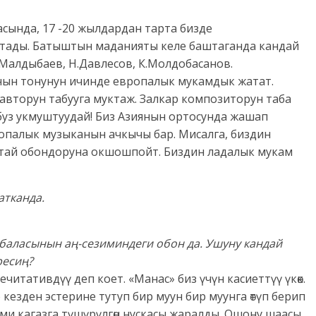
нда, 17 -20 жылдардан тарта бизде
штады. Батыштын маданияты келе баштаганда кандай
Малдыбаев, Н.Давлесов, К.Молдобасанов.
нын тонунун ичинде европалык мукамдык жатат.
 авторун табууга муктаж. Залкар композиторун таба
буз укмуштуудай! Биз Азиянын ортосунда жашап
палык музыканын ачкычы бар. Мисалга, биздин
тай обондоруна окшошпойт. Биздин ладалык мукам
атканда.
баласынын аң-сезиминдеги обон да. Ушуну кандай
ресиң?
читативдүү деп коет. «Манас» биз үчүн касиеттүү үкөк.
кезден эстерине тутуп бир муун бир муунга өтүп берип
эми кагазга түшүрүлгөн нускасы жаралды. Ошону шаасы