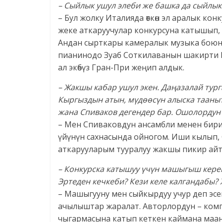
– Сыйлык ушул элеби же башка да сыйлы
– Бул жолку Италияда өткөн эл аралык ко
жеке аткаруучулар конкурсуна катышып,
Андан сырткары камералык музыка боюнч
пианинодо Зуаб Соткилаванын шакирти
ал экөбүз Гран-При жеңип алдык.
– Жакшы кабар ушул экен. Даңазалай тург
Кыргыздын атын, мүдөөсүн алыска тааныт
жана Спиваков дегендер бар. Ошолордун
– Мен Спиваковдун ансамбли менен бир
үйүнүн сахнасында ойногом. Иши кылып,
аткарууларым тууралуу жакшы пикир айт
– Конкурска катышуу үчүн машыгыш керек
Эртеден кечкеби? Кези келе калгандабы?
– Машыгууну мен сыйкырдуу учур деп эс
ачылыштар жаралат. Авторлордун – комп
чыгармасына катып кеткен каймана маани