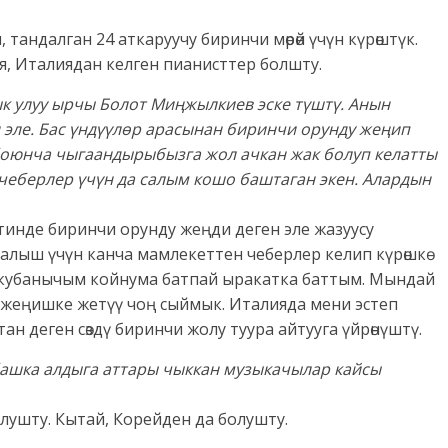
андалган 24 аткаруучу биринчи мөрөй үчүн күрөштүк.
, Италиядан келген пианисттер болшту.
ык улуу ырчы Болот Миңжылкиев эске түштү. Анын
н эле. Бас үндүүлөр арасынан биринчи орунду жеңип
 боюнча чыгаандырыбызга жол ачкан жак болуп келатты
 чеберлер үчүн да салым кошо баштаган экен. Алардын
бетинде биринчи орунду жеңди деген эле жазуусу
 алыш үчүн канча мамлекеттен чеберлер келип күрөшкө
а кубанычым койнума батпай ыракатка баттым. Мындай
жеңишке жетүү чоң сыймык. Италияда мени эстеп
н деген сөздү биринчи жолу туура айтууга үйрөнүштү.
 башка алдыга аттары чыккан музыкачылар кайсы
лушту. Кытай, Корейден да болушту.