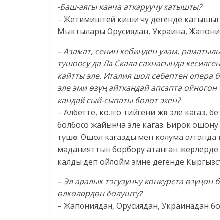
-Баш-аягы канча аткаруучу катышты?
– Жетимиштей киши чу дегенде катышып, т
Мыктылары Орусиядан, Украина, Жапония
– Азамат, сенин кебиңден улам, раматыл
тушоосу да Ла Скала сахнасында кесилге
кайтты эле. Италия шол себептен опера
эле эми өзүң айткандай апсапта ойногон
кандай сый-сыпаты болот экен?
– Албетте, колго тийгени жөн эле кагаз, 
болбосо жайынча эле кагаз. Бирок ошону
түшөт. Ошол кагазды мен колума алганд
маданияттын борбору атанган жерлерде 
калды деп ойлойм эмне дегенде Кыргызста
– Эл аралык тогузунчу конкурста өзүңөн
өлкөлөрдөн болушту?
– Жапониядан, Орусиядан, Украинадан бо