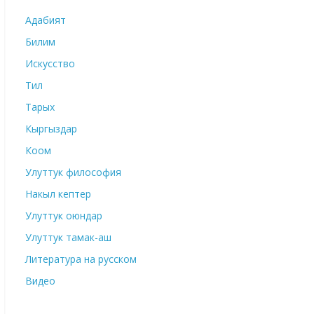
Адабият
Билим
Искусство
Тил
Тарых
Кыргыздар
Коом
Улуттук философия
Накыл кептер
Улуттук оюндар
Улуттук тамак-аш
Литература на русском
Видео