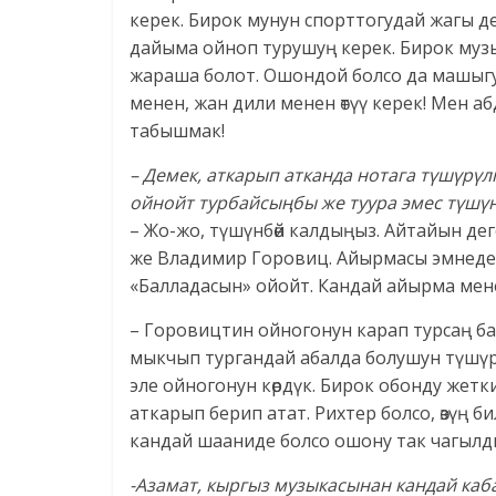
керек. Бирок мунун спорттогудай жагы 
дайыма ойноп турушуң керек. Бирок музы
жараша болот. Ошондой болсо да машыгуу
менен, жан дили менен өтүү керек! Мен 
табышмак!
– Демек, аткарып атканда нотага түшүрү
ойнойт турбайсыңбы же туура эмес түшү
– Жо-жо, түшүнбөй калдыңыз. Айтайын дег
же Владимир Горовиц. Айырмасы эмнеде? 
«Балладасын» ойойт. Кандай айырма мен
– Горовицтин ойногонун карап турсаң ба
мыкчып тургандай абалда болушун түшүрү
эле ойногонун көрдүк. Бирок обонду жетк
аткарып берип атат. Рихтер болсо, өзүң б
кандай шааниде болсо ошону так чагылды
-Азамат, кыргыз музыкасынан кандай каба