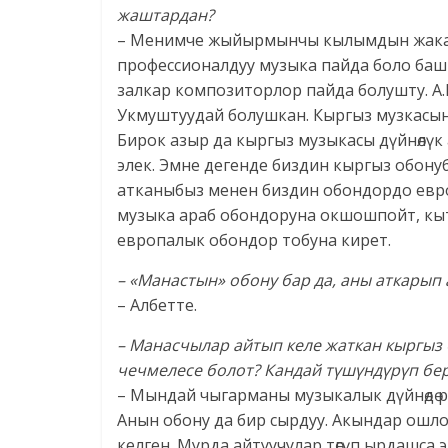
жаштардан?
– Менимче жыйырмынчы кылымдын жакасы
профессионалдуу музыка пайда боло ба
залкар композиторлор пайда болушту. А.
Укмуштуудай болушкан. Кыргыз музкасы
Бирок азыр да кыргыз музыкасы дүйнөлүк
элек. Эмне дегенде биздин кыргыз обону
атканыбыз менен биздин обондордо евро
музыка араб обондоруна окшошпойт, кы
европалык обондор тобуна кирет.
– «Манастын» обону бар да, аны аткарып 
– Албетте.
– Манасчылар айтып келе жаткан кыргыз 
чечмелесе болот? Кандай түшүндүрүп бе
– Мындай чыгарманы музыкалык дүйнөдө ре
Анын обону да бир сырдуу. Акындар ошло 
келген. Мурда айтуучулар төгүп ырдашса 