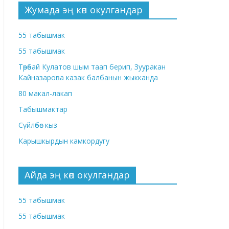
Жумада эң көп окулгандар
55 табышмак
55 табышмак
Төрөбай Кулатов шым таап берип, Зууракан
Кайназарова казак балбанын жыкканда
80 макал-лакап
Табышмактар
Сүйлөбөс кыз
Карышкырдын камкордугу
Айда эң көп окулгандар
55 табышмак
55 табышмак