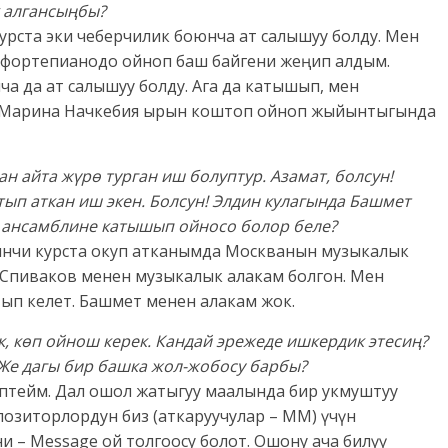
к алгансыңбы?
нкурста эки чеберчилик боюнча ат салышуу болду. Мен
 фортепианодо ойноп баш байгени жеңип алдым.
а да ат салышуу болду. Ага да катышып, мен
 Марина Начкебия ырын коштоп ойноп жыйынтыгында
ан айта жүрө турган иш болуптур. Азамат, болсун!
ып аткан иш экен. Болсун! Элдин кулагында Башмет
 ансамблине катышып ойносо болор беле?
инчи курста окуп атканымда Москванын музыкалык
 Спиваков менен музыкалык алакам болгон. Мен
ып келет. Башмет менен алакам жок.
, көп ойнош керек. Кандай эрежеде ишкердик этесиң?
 Же дагы бир башка жол-жобосу барбы?
ептейм. Дал ошол жатыгуу маалында бир укмуштуу
озиторлордун биз (аткаруучулар – ММ) үчүн
 – Message ой толгоосу болот. Ошону ача билүү