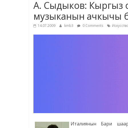
А. Сыдыков: Кыргыз
музыканын ачкычы 
14.07.2009
kmb3
0 Comments
Искусств
Италиянын Бари шаар