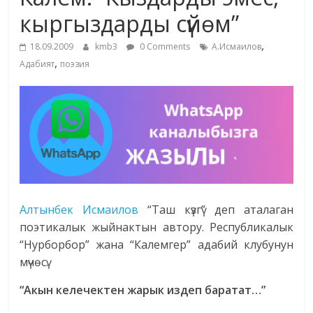
маданияты
кыргыздарды сүйөм”
жана
,
адабияты
18.09.2009
kmb3
0 Comments
А.Исмаилов
,
Адабият
поэзия
Алтынбек Исмаилов
“Таш күзгү” деп аталаган
поэтикалык жыйнактын автору. Республикалык
“Нурборбор” жана “Калемгер” адабий клубунун
мүчөсү.
“Акын келечектен жарык издеп баратат…”