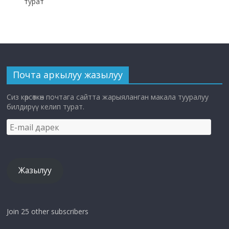
турат
Почта аркылуу жазылуу
Сиз көрсөткөн почтага сайтта жарыяланган макала тууралуу
билдирүү келип турат.
E-
mail
дарек
Жазылуу
Join 25 other subscribers