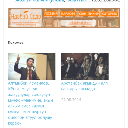
Похожее
Алтынбек Исмаилов,
Арстанбек акындын алп
КРнын Улуттук
саптары тасмада
жазуучулар союзунун
22.08.2014
мүчөсү: «Менимче, акын
алкым эмес калкын,
кулкун эмес журтун
ойлогон атуул болушу
керек»