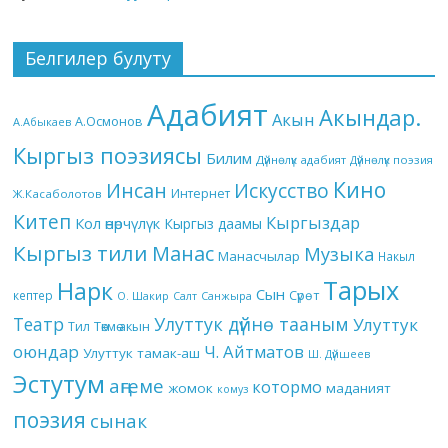
Белгилер булуту
Адабият
Акындар.
Акын
А.Осмонов
А.Абыкаев
Кыргыз поэзиясы
Билим
Дүйнөлүк адабият
Дүйнөлүк поэзия
Кино
Инсан
Искусство
Интернет
Ж.Касаболотов
Китеп
Кыргыздар
Кол өнөрчүлүк
Кыргыз даамы
Кыргыз тили
Манас
Музыка
Манасчылар
Накыл
Тарых
Нарк
Сын
кептер
Сүрөт
О. Шакир
Салт
Санжыра
Театр
Улуттук дүйнө тааным
Улуттук
Төкмө акын
Тил
оюндар
Ч. Айтматов
Улуттук тамак-аш
Ш. Дүйшеев
Эстутум
аңгеме
котормо
жомок
маданият
комуз
поэзия
сынак