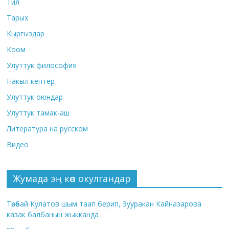
Тил
Тарых
Кыргыздар
Коом
Улуттук философия
Накыл кептер
Улуттук оюндар
Улуттук тамак-аш
Литература на русском
Видео
Жумада эң көп окулгандар
Төрөбай Кулатов шым таап берип, Зууракан Кайназарова
казак балбанын жыкканда