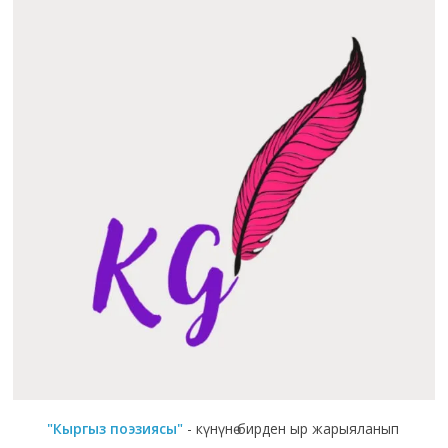
"Кыргыз поэзиясы"
- күнүнө бирден ыр жарыяланып