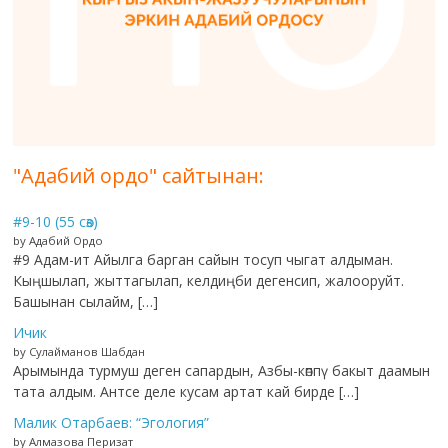
"Адабий ордо" сайтынан:
#9-10 (55 сөз)
by Адабий Ордо
#9 Адам-ит Айылга барган сайын тосуп чыгат алдыман.
Кыңшылап, жыттагылап, келдиңби дегенсип, жалооруйт.
Башынан сылайм, […]
Ичик
by Сулайманов Шабдан
Арымында турмуш деген сапардын, Азбы-көппү бакыт даамын
тата алдым. Антсе деле кусам артат кай бирде […]
Малик Отарбаев: “Эгология”
by Алмазова Перизат