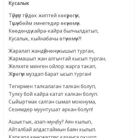
Кусалык
Түйүлүп түйдөк жиптей көкүрөгүм,
Түшүнбөйм эмнегедир өкүнөмүн.
Көөдөндү кайра-кайра былчылдатып,
Кусалык, кыйнабачы өтүнөмүн?!
Жаралап жандүйнөнү жышып турган,
Жармашып жан алгычтай кысып турган,
Желкеге минген ойлор жарга такап,
Жүрөгүм муздап барат ысып турган!
Тегирмен талкалаган талкан болуп,
Тулку бой кайра катат калкан болуп.
Сыйыртмак салган сымал моюнума,
Сезимдер муунтушат аркан болуп!
Ашыктык, азап-муңбу? Аян кылып,
Айталбай алдастаймын баян кылып.
Капкара көөсү кетпес казанга окшоп,