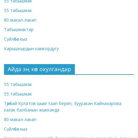
55 табышмак
55 табышмак
80 макал-лакап
Табышмактар
Сүйлөбөс кыз
Карышкырдын камкордугу
Айда эң көп окулгандар
55 табышмак
55 табышмак
Төрөбай Кулатов шым таап берип, Зууракан Кайназарова
казак балбанын жыкканда
80 макал-лакап
Сүйлөбөс кыз