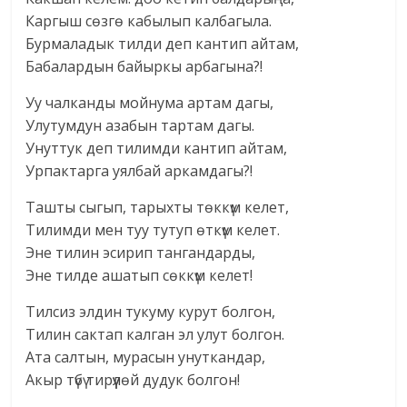
Каргыш сөзгө кабылып калбагыла.
Бурмаладык тилди деп кантип айтам,
Бабалардын байыркы арбагына?!
Уу чалканды мойнума артам дагы,
Улутумдун азабын тартам дагы.
Унуттук деп тилимди кантип айтам,
Урпактарга уялбай аркамдагы?!
Ташты сыгып, тарыхты төккүм келет,
Тилимди мен туу тутуп өткүм келет.
Эне тилин эсирип тангандарды,
Эне тилде ашатып сөккүм келет!
Тилсиз элдин тукуму курут болгон,
Тилин сактап калган эл улут болгон.
Ата салтын, мурасын унуткандар,
Акыр түбү тирүүлөй дудук болгон!