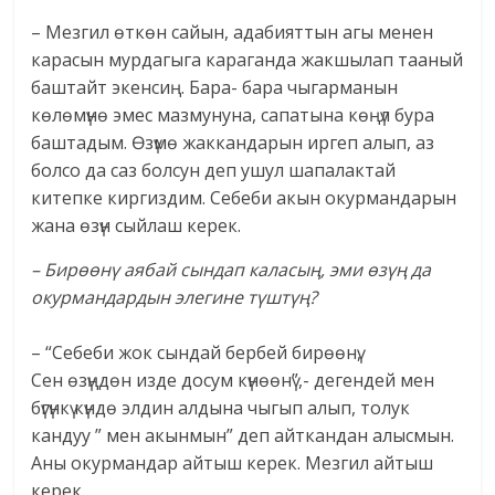
– Мезгил өткөн сайын, адабияттын агы менен
карасын мурдагыга караганда жакшылап тааный
баштайт экенсиң. Бара- бара чыгарманын
көлөмүнө эмес мазмунуна, сапатына көңүл бура
баштадым. Өзүмө жаккандарын иргеп алып, аз
болсо да саз болсун деп ушул шапалактай
китепке киргиздим. Себеби акын окурмандарын
жана өзүн сыйлаш керек.
– Бирөөнү аябай сындап каласың, эми өзүң да
окурмандардын элегине түштүң?
– “Себеби жок сындай бербей бирөөнү,
Сен өзүңдөн изде досум күнөөнү”,- дегендей мен
бүгүнкү күндө элдин алдына чыгып алып, толук
кандуу ” мен акынмын” деп айткандан алысмын.
Аны окурмандар айтыш керек. Мезгил айтыш
керек.