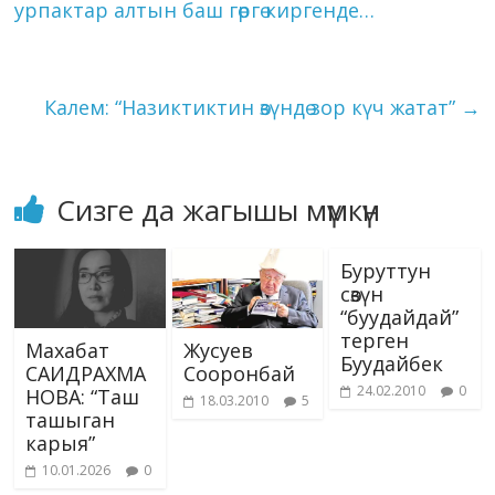
Li
урпактар алтын баш гөргө киргенде…
k
p
er
s
n
ni
k
ki
Калем: “Назиктиктин өзүндө зор күч жатат”
→
Сизге да жагышы мүмкүн
Буруттун
сөзүн
“буудайдай”
терген
Махабат
Жусуев
Буудайбек
САИДРАХМА
Сооронбай
24.02.2010
0
НОВА: “Таш
18.03.2010
5
ташыган
карыя”
10.01.2026
0