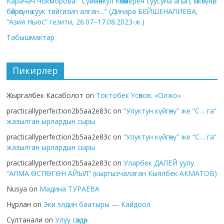
Карачач Чокморова: “Сүймөнкул Көкөмерен суусуна агып, өпкөсүнө,
бөйрөгүнө суук тийгизип алган…” (Динара БЕЙШЕНАЛИЕВА,
“Азия Ньюс” гезити, 26.07–17.08.2023-ж.)
Табышмактар
Пикирлер
Жыргалбек Касаболот
on
Токтобек Үсөнов. «Олжо»
practicallyperfection2b5aa2e83c
on
“Улуктун күйгөнү” же “С… га”
жазылган ырлардын сыры
practicallyperfection2b5aa2e83c
on
“Улуктун күйгөнү” же “С… га”
жазылган ырлардын сыры
practicallyperfection2b5aa2e83c
on
Уларбек ДАЛЕЙ уулу.
“АЛМА ӨСПӨГӨН АЙЫЛ” (кыргызчалаган Кыялбек АКМАТОВ)
Nusya
on
Мадина ТУРАЕВА
Нұрлан
on
Эки элдин баатыры — Кайдоол
Султанали
on
Улуу сөздөр