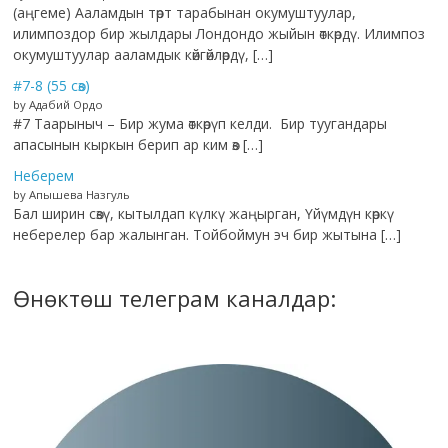
(аңгеме) Ааламдын төрт тарабынан окумуштуулар,
илимпоздор бир жылдары Лондондо жыйын өткөрдү. Илимпоз
окумуштуулар ааламдык көйгөйлөрдү, […]
#7-8 (55 сөз)
by Адабий Ордо
#7 Таарыныч – Бир жума өткөрүп келди. Бир туугандары
апасынын кыркын берип ар ким өз […]
Неберем
by Апышева Назгуль
Бал ширин сөзү, кытылдап күлкү жаңырган, Үйүмдүн көркү
неберелер бар жалынган. Тойбоймун эч бир жытына […]
Өнөктөш телеграм каналдар: