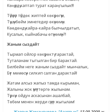
Көңүлдү каптап турат караңгылык!!!
Түйүлүп түйдөк жиптей көкүрөгүм,
Түшүнбөйм эмнегедир өкүнөмүн.
Көөдөндү кайра-кайра былчылдатып,
Кусалык, кыйнабачы өтүнөмүн?!
Жаным сыздайт
Тырмап ойлор көкүрөктү тарактай,
Туталанам тытылган бир барактай.
Билбейм неге жаным сыздайт мынчалык,
Бүт мөмөсүн силкип салган дарактай!
Жатам алсыз жапыз тамда кырыман,
Жалыны жок үмүттөргө жылынам.
Түркүн ойдун аскасынан ашалбай,
Төбөм менен жерди сүзүп жыгылам!
Жазгүл Жамангулова
,
“Азаттык”
, 13.09.2009-ж.