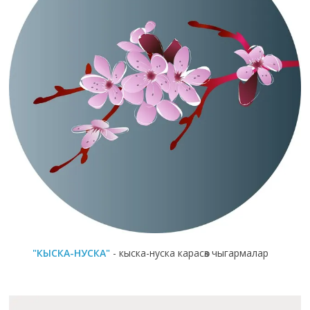
"КЫСКА-НУСКА"
- кыска-нуска карасөз чыгармалар