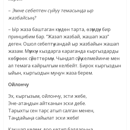
–
Эмне себептен сүйүү темасында ыр
жазбайсың?
– Ыр жаза баштаган күндөн тарта, өзүмдүн бир
принцибим бар. “Жазап жазбай, жашап жаз”
деген. Ошол себептүү кандай ыр жазбайын жашап
жазам. Мүмкүн кыздарга караганда кыргыздарды
көбүрөөк сүйөттөрмүн. Чындап сүйүү келмейинче мен
ал темага кайрылгым келбейт. Бирок кыргыздын
ыйын, кыргыздын муңун жаза берем.
Ойлончу
Эх, кыргызым, ойлончу, эсти жебе,
Эне-атаңдын айтканын эски дебе.
Тарыхты сен тарс атып салган менен,
Таңдайыңа сайылат эски жебе!
Какшап келем: доо кетип балдарыңа,