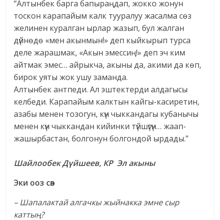
“Алтынбек барга бапыраңдап, жокко жонун
тоскон карапайым калк тууралуу жасалма сөз
желинен куралган ырлар жазып, бул жалган
дүйнөдө «мен акынмын!» деп кыйкырып турса
деле жарашмак, «Акын эмессиң!» деп эч ким
айтмак эмес… айрыкча, акыны да, акими да көп,
бирок уяты жок ушу заманда.
Алтынбек антпеди. Ал эштектерди алдагысы
келбеди. Карапайым калктын кайгы-касиретин,
азабы менен тозогун, күн чыккандагы кубанычы
менен күн чыккандан кийинки түйшүгүн… жаап-
жашырбастан, болгонун болгондой ырдады.”
Шайлообек Дүйшеев, КР Эл акыны
Эки ооз сөз
– Шапалактай алгачкы жыйнакка эмне сыр
каттың?