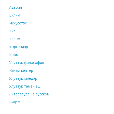
Адабият
Билим
Искусство
Тил
Тарых
Кыргыздар
Коом
Улуттук философия
Накыл кептер
Улуттук оюндар
Улуттук тамак-аш
Литература на русском
Видео