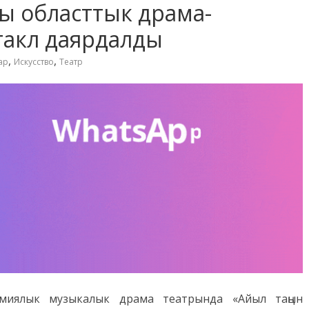
ы областтык драма-
такл даярдалды
,
,
ар
Искусство
Театр
емиялык музыкалык драма театрында «Айыл таңын