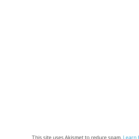
This site uses Akismet to reduce spam.
Learn 