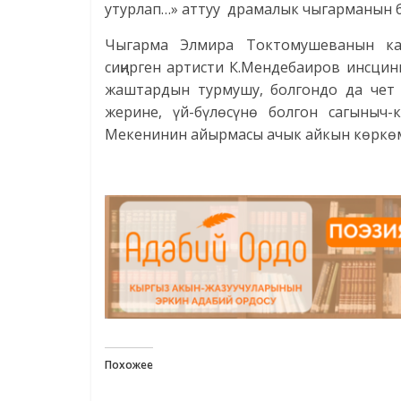
утурлап…» аттуу драмалык чыгарманын 
Чыгарма Элмира Токтомушеванын ка
сиңирген артисти К.Мендебаиров инсци
жаштардын турмушу, болгондо да чет 
жерине, үй-бүлөсүнө болгон сагыны
Мекенинин айырмасы ачык айкын көркөм
Похожее