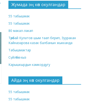
→
Жумада эң көп окулгандар
55 табышмак
55 табышмак
80 макал-лакап
Төрөбай Кулатов шым таап берип, Зууракан
Кайназарова казак балбанын жыкканда
Табышмактар
Сүйлөбөс кыз
Карышкырдын камкордугу
Айда эң көп окулгандар
55 табышмак
55 табышмак