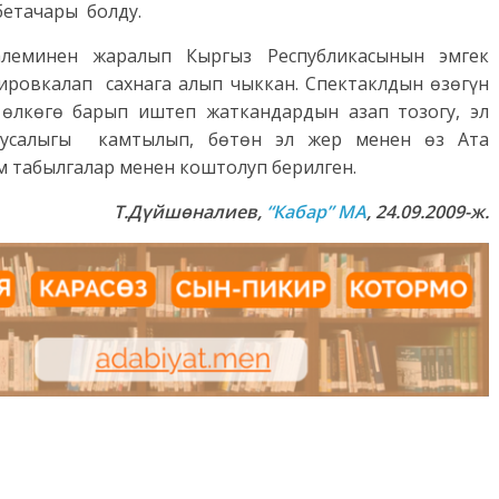
бетачары болду.
леминен жаралып Кыргыз Республикасынын эмгек
нировкалап сахнага алып чыккан. Спектаклдын өзөгүн
өлкөгө барып иштеп жаткандардын азап тозогу, эл
ч-кусалыгы камтылып, бөтөн эл жер менен өз Ата
 табылгалар менен коштолуп берилген.
Т.Дүйшөналиев,
“Кабар” МА
, 24.09.2009-ж.