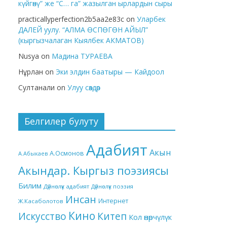
күйгөнү” же “С… га” жазылган ырлардын сыры
practicallyperfection2b5aa2e83c
on
Уларбек
ДАЛЕЙ уулу. “АЛМА ӨСПӨГӨН АЙЫЛ”
(кыргызчалаган Кыялбек АКМАТОВ)
Nusya
on
Мадина ТУРАЕВА
Нұрлан
on
Эки элдин баатыры — Кайдоол
Султанали
on
Улуу сөздөр
Белгилер булуту
Адабият
Акын
А.Осмонов
А.Абыкаев
Акындар. Кыргыз поэзиясы
Билим
Дүйнөлүк адабият
Дүйнөлүк поэзия
Инсан
Интернет
Ж.Касаболотов
Кино
Китеп
Искусство
Кол өнөрчүлүк