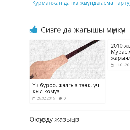
k
p
Курманжан датка жөнүндө тасма тарт
Сизге да жагышы мүмкүн
2010-ж
Мурас 
жарыя
11.01.20
Үч буроо, жалгыз тээк, үч
кыл комуз
26.02.2016
0
Оюңузду жазыңыз