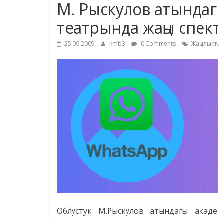
М. Рыскулов атындаг
театрында жаңы спек
25.09.2009
kmb3
0 Comments
Жаңылыкт
Облустук М.Рыскулов атындагы акад