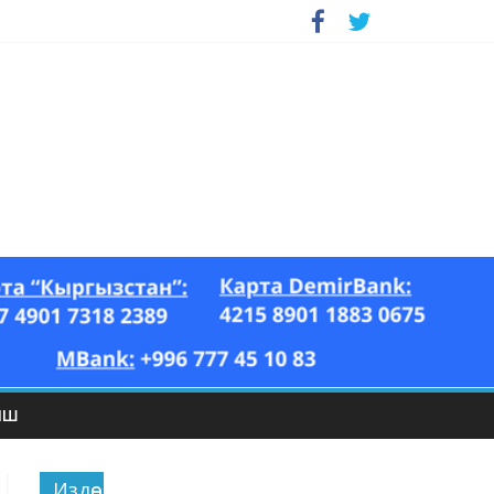
ЫШ
Издөө