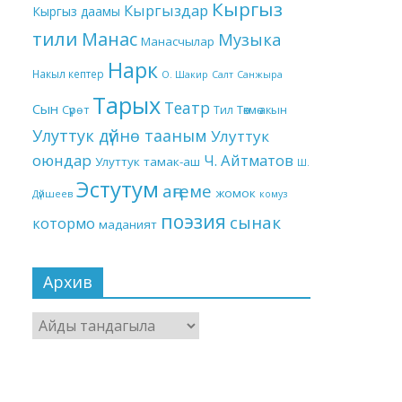
Кыргыз
Кыргыздар
Кыргыз даамы
тили
Манас
Музыка
Манасчылар
Нарк
Накыл кептер
О. Шакир
Салт
Санжыра
Тарых
Театр
Сын
Төкмө акын
Сүрөт
Тил
Улуттук дүйнө тааным
Улуттук
оюндар
Ч. Айтматов
Улуттук тамак-аш
Ш.
Эстутум
аңгеме
жомок
Дүйшеев
комуз
поэзия
сынак
котормо
маданият
Архив
Архив