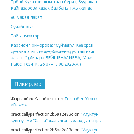
Төрөбай Кулатов шым таап берип, Зууракан
Кайназарова казак балбанын жыкканда
80 макал-лакап
Сүйлөбөс кыз
Табышмактар
Карачач Чокморова: “Сүймөнкул Көкөмерен
суусуна агып, өпкөсүнө, бөйрөгүнө суук тийгизип
алган…” (Динара БЕЙШЕНАЛИЕВА, “Азия
Ньюс” гезити, 26.07–17.08.2023-ж.)
Пикирлер
Жыргалбек Касаболот
on
Токтобек Үсөнов.
«Олжо»
practicallyperfection2b5aa2e83c
on
“Улуктун
күйгөнү” же “С… га” жазылган ырлардын сыры
practicallyperfection2b5aa2e83c
on
“Улуктун