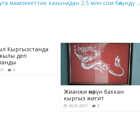
er
s
k
ууга мамлекеттик казынадан 2,5 млн сом бөлүндү
ni
ki
ыл Кыргызстанда
жылы деп
ланды
10
0
Жианжи өнөрүн баккан
кыргыз жигит
26.01.2017
0