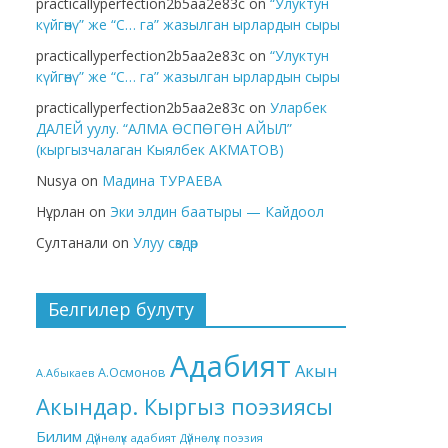
practicallyperfection2b5aa2e83c
on
“Улуктун
күйгөнү” же “С… га” жазылган ырлардын сыры
practicallyperfection2b5aa2e83c
on
“Улуктун
күйгөнү” же “С… га” жазылган ырлардын сыры
practicallyperfection2b5aa2e83c
on
Уларбек
ДАЛЕЙ уулу. “АЛМА ӨСПӨГӨН АЙЫЛ”
(кыргызчалаган Кыялбек АКМАТОВ)
Nusya
on
Мадина ТУРАЕВА
Нұрлан
on
Эки элдин баатыры — Кайдоол
Султанали
on
Улуу сөздөр
Белгилер булуту
Адабият
Акын
А.Осмонов
А.Абыкаев
Акындар. Кыргыз поэзиясы
Билим
Дүйнөлүк адабият
Дүйнөлүк поэзия