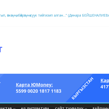
ып, өпкөсүнө, бөйрөгүнө суук тийгизип алган…” (Динара БЕЙШЕНАЛИЕВ
ры он үч акындын котормосунда
ЛАКТАР
KG ЛИТЕРАТУРА
САЙТ ТУУРАЛУУ
БАЙЛАН