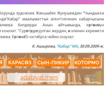
орборунда художник Жакшыбек Жунушевдин “Чындыкка
өнүндө “Кабар” маалыматтык агенттигинин кабарчысына
иева билдирди. Анын айтымында, көргөзмөнүн
коюлат. “Сүрөттөрдө туулган жердин, өз элинин керемети
ва. Көргөзмө 15-октябрга чейин созулат.
К. Ашырова,
“Кабар” МА
,
30
.09.2009
-ж.