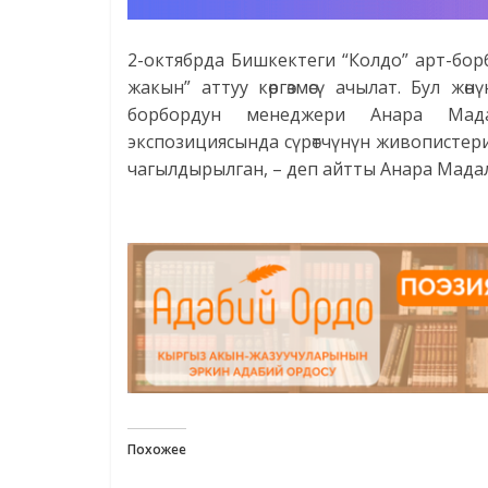
2-октябрда Бишкектеги “Колдо” арт-б
жакын” аттуу көргөзмөсү ачылат. Бул ж
борбордун менеджери Анара Мадал
экспозициясында сүрөтчүнүн живопистери 
чагылдырылган, – деп айтты Анара Мадалие
Похожее