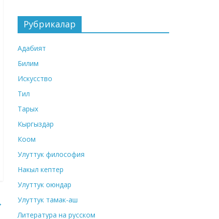
Рубрикалар
Адабият
Билим
Искусство
Тил
Тарых
Кыргыздар
Коом
Улуттук философия
Накыл кептер
Улуттук оюндар
Улуттук тамак-аш
→
Литература на русском