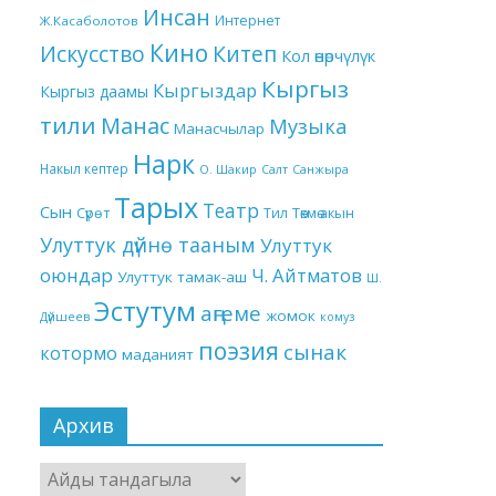
Инсан
Интернет
Ж.Касаболотов
Кино
Китеп
Искусство
Кол өнөрчүлүк
Кыргыз
Кыргыздар
Кыргыз даамы
тили
Манас
Музыка
Манасчылар
Нарк
Накыл кептер
О. Шакир
Салт
Санжыра
Тарых
Театр
Сын
Төкмө акын
Сүрөт
Тил
Улуттук дүйнө тааным
Улуттук
оюндар
Ч. Айтматов
Улуттук тамак-аш
Ш.
Эстутум
аңгеме
жомок
Дүйшеев
комуз
поэзия
сынак
котормо
маданият
Архив
Архив