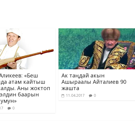
g
as
n
er
s
k
ni
ki
Аликеев: «Беш
Ак таңдай акын
да атам кайтыш
Ашыраалы Айталиев 90
калды. Аны жоктоп
жашта
элдин баарын
11.04.2017
0
умун»
17
0