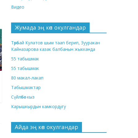
Видео
Жумада эң көп окулгандар
Төрөбай Кулатов шым таап берип, Зууракан
Кайназарова казак балбанын жыкканда
55 табышмак
55 табышмак
80 макал-лакап
Табышмактар
Сүйлөбөс кыз
Карышкырдын камкордугу
Айда эң көп окулгандар