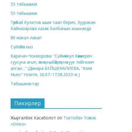
55 табышмак
55 табышмак
Төрөбай Кулатов шым таап берип, Зууракан
Кайназарова казак балбанын жыкканда
80 макал-лакап
Сүйлөбөс кыз
Карачач Чокморова: “Сүймөнкул Көкөмерен
суусуна агып, өпкөсүнө, бөйрөгүнө суук тийгизип
алган…” (Динара БЕЙШЕНАЛИЕВА, “Азия
Ньюс” гезити, 26.07–17.08.2023-ж.)
Табышмактар
Пикирлер
Жыргалбек Касаболот
on
Токтобек Үсөнов.
«Олжо»