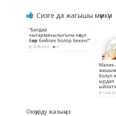
o
m
n
p
k
p
Сизге да жагышы мүмкүн
“Балдар
чыгармачылыгына көңүл
бөлөр бийлик болор бекен?”
07.05.2010
0
Малик 
жашым
болуп 
ырдап 
ыйлатч
14.02.20
Оюңузду жазыңыз