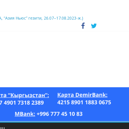
А, “Азия Ньюс” гезити, 26.07–17.08.2023-ж.)
ЫШ