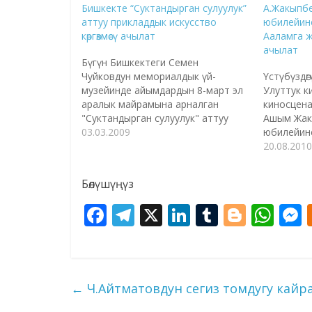
Бишкекте “Суктандырган сулуулук”
А.Жакыпб
аттуу прикладдык искусство
юбилейин
көргөзмөсү ачылат
Ааламга жо
ачылат
Бүгүн Бишкектеги Семен
Чуйковдун мемориалдык үй-
Үстүбүздө
музейинде айымдардын 8-март эл
Улуттук к
аралык майрамына арналган
киносцена
"Суктандырган сулуулук" аттуу
Ашым Жак
прикладдык искусство көргөзмөсү
03.03.2009
юбилейин
ачылат. Бул тууралуу "КАБАР"
Ааламга жо
20.08.2010
маалымат агенттигинин
ачылат. А
кабарчысына музейдин жетекчиси
“Жабыркага
Бөлүшүңүз
Марина Закревская билдирди.
биринчи э
Анын сөзү боюнча, экспозицияга 17
жарыкка ч
F
T
X
Li
T
Bl
W
кол өнөрчүнүн 70 ашык эмгектери
“Балачак
ac
el
n
u
o
h
коюлган. Негизинен айымдар
“Биз атасы
бисер менен сүрөт жараткан,
жеринин 
e
e
k
m
g
at
s
жибекке ар кыл…
Теңирге”,
чыгармала
b
gr
e
bl
g
s
жазуучу…
←
Ч.Айтматовдун сегиз томдугу кай
o
a
dI
r
er
A