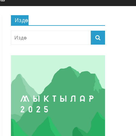
Издөө