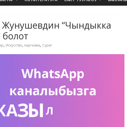
 Жунушевдин “Чындыкка
ү болот
,
,
,
ар
Искусство
көргөзмө
Сүрөт