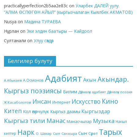
practicallyperfection2b5aa2e83c
on
Уларбек ДАЛЕЙ уулу.
“АЛМА ӨСПӨГӨН АЙЫЛ” (кыргызчалаган Кыялбек АКМАТОВ)
Nusya
on
Мадина ТУРАЕВА
Нұрлан
on
Эки элдин баатыры — Кайдоол
Султанали
on
Улуу сөздөр
Белгилер булуту
Адабият
Акындар.
Акын
А.Осмонов
А.Абыкаев
Кыргыз поэзиясы
Билим
Дүйнөлүк адабият
Дүйнөлүк поэзия
Кино
Инсан
Искусство
Интернет
Ж.Касаболотов
Китеп
Кыргыздар
Кол өнөрчүлүк
Кыргыз даамы
Кыргыз тили
Манас
Музыка
Манасчылар
Накыл
Тарых
Нарк
Сын
кептер
Сүрөт
О. Шакир
Салт
Санжыра