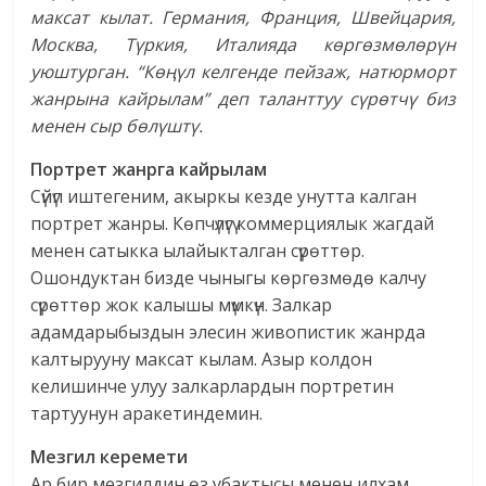
максат кылат. Германия, Франция, Швейцария,
Москва, Түркия, Италияда көргөзмөлөрүн
уюштурган. “Көңүл келгенде пейзаж, натюрморт
жанрына кайрылам” деп таланттуу сүрөтчү биз
менен сыр бөлүштү.
Портрет жанрга кайрылам
Сүйүп иштегеним, акыркы кезде унутта калган
портрет жанры. Көпчүлүгү коммерциялык жагдай
менен сатыкка ылайыкталган сүрөттөр.
Ошондуктан бизде чыныгы көргөзмөдө калчу
сүрөттөр жок калышы мүмкүн. Залкар
адамдарыбыздын элесин живопистик жанрда
калтырууну максат кылам. Азыр колдон
келишинче улуу залкарлардын портретин
тартуунун аракетиндемин.
Мезгил керемети
Ар бир мезгилдин өз убактысы менен илхам