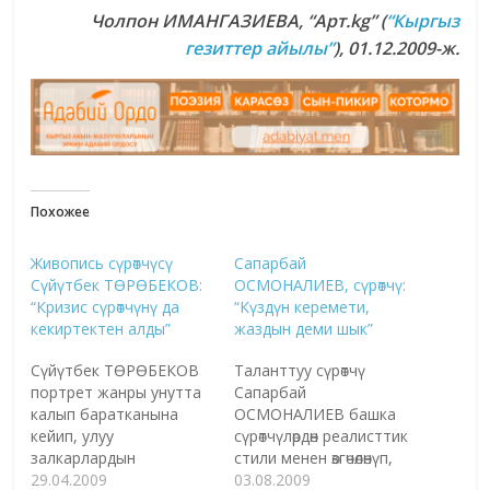
Чолпон ИМАНГАЗИЕВА
, “Арт.
kg
”
(
“Кыргыз
гезиттер айылы”
), 01.12.2009-ж.
Похожее
Живопись сүрөтчүсү
Сапарбай
Сүйүтбек ТӨРӨБЕКОВ:
ОСМОНАЛИЕВ, сүрөтчү:
“Кризис сүрөтчүнү да
“Күздүн керемети,
кекиртектен алды”
жаздын деми шык”
Сүйүтбек ТӨРӨБЕКОВ
Таланттуу сүрөтчү
портрет жанры унутта
Сапарбай
калып баратканына
ОСМОНАЛИЕВ башка
кейип, улуу
сүрөтчүлөрдөн реалисттик
залкарлардын
стили менен өзгөчөлөнүп,
портретин живопис
29.04.2009
портрет жанрына
03.08.2009