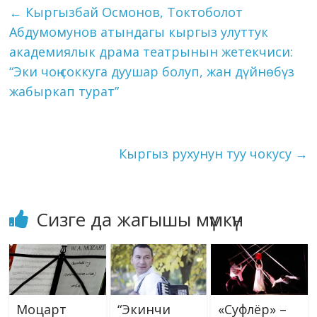
o
a
dI
r
er
A
n
kl
l
et
y
e
←
Кыргызбай Осмонов, Токтоболот
Андрей Захарович…
o
m
n
p
g
as
Li
Абдумомунов атындагы кыргыз улуттук
k
p
er
s
n
академиялык драма театрынын жетекчиси:
ni
k
“Эки чоң соккуга дуушар болуп, жан дүйнөбүз
ki
жабыркап турат”
Кыргыз рухунун туу чокусу
→
Сизге да жагышы мүмкүн
Моцарт
“Экинчи
«Суфлёр» –