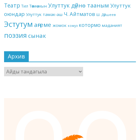
Театр
Улуттук дүйнө тааным
Улуттук
Төкмө акын
Тил
оюндар
Ч. Айтматов
Улуттук тамак-аш
Ш. Дүйшеев
Эстутум
аңгеме
котормо
жомок
маданият
комуз
поэзия
сынак
Архив
Архив