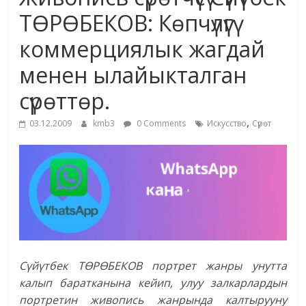
маданияты
ТӨРӨБЕКОВ: Көпчүлүгү
жана
коммерциялык жагдай
адабияты
менен ылайыкталган
сүрөттөр.
,
03.12.2009
kmb3
0 Comments
Искусство
Сүрөт
Сүйүтбек ТӨРӨБЕКОВ портрет жанры унутта
калып баратканына кейип, улуу залкарлардын
портретин живопись жанрында калтырууну