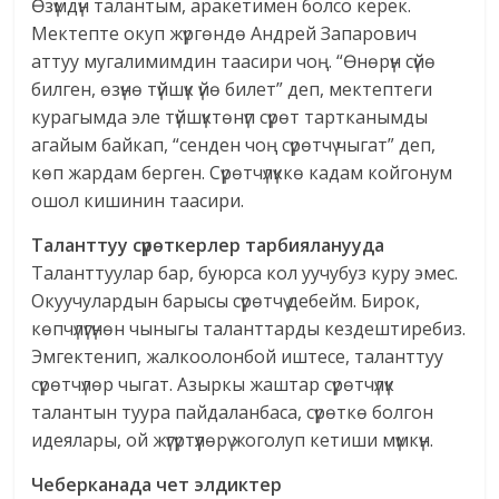
Өзүмдүн талантым, аракетимен болсо керек.
Мектепте окуп жүргөндө Андрей Запарович
аттуу мугалимимдин таасири чоң. “Өнөрүн сүйө
билген, өзүнө түйшүк үйө билет” деп, мектептеги
курагымда эле түйшүктөнүп сүрөт тартканымды
агайым байкап, “сенден чоң сүрөтчү чыгат” деп,
көп жардам берген. Сүрөтчүлүккө кадам койгонум
ошол кишинин таасири.
Таланттуу
сүрөткерлер
тарбияланууда
Таланттуулар бар, буюрса кол уучубуз куру эмес.
Окуучулардын барысы сүрөтчү дебейм. Бирок,
көпчүлүгүнөн чыныгы таланттарды кездештиребиз.
Эмгектенип, жалкоолонбой иштесе, таланттуу
сүрөтчүлөр чыгат. Азыркы жаштар сүрөтчүлүк
талантын туура пайдаланбаса, сүрөткө болгон
идеялары, ой жүгүртүүлөрү жоголуп кетиши мүмкүн.
Чеберканада чет элдиктер