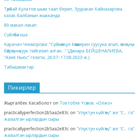
Төрөбай Кулатов шым таап берип, Зууракан Кайназарова
казак балбанын жыкканда
80 макал-лакап
Сүйлөбөс кыз
Карачач Чокморова: “Сүймөнкул Көкөмерен суусуна агып, өпкөсүнө,
бөйрөгүнө суук тийгизип алган…” (Динара БЕЙШЕНАЛИЕВА,
“Азия Ньюс” гезити, 26.07–17.08.2023-ж.)
Табышмактар
Пикирлер
Жыргалбек Касаболот
on
Токтобек Үсөнов. «Олжо»
practicallyperfection2b5aa2e83c
on
“Улуктун күйгөнү” же “С… га”
жазылган ырлардын сыры
practicallyperfection2b5aa2e83c
on
“Улуктун күйгөнү” же “С… га”
жазылган ырлардын сыры