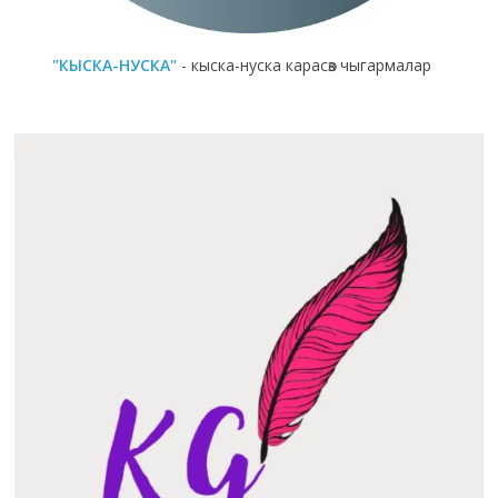
"КЫСКА-НУСКА"
- кыска-нуска карасөз чыгармалар