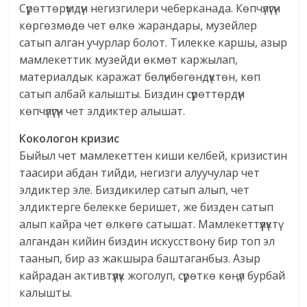
Сүрөттөрүмдүн негизгилери чеберканада. Көпчүлүгүн
көргөзмөдө чет өлкө жарандары, музейлер
сатып алган учурлар болот. Тилекке каршы, азыр
мамлекеттик музейди өкмөт каржылап,
материалдык каражат бөлүнбөгөндүктөн, көп
сатып албай калышты. Биздин сүрөттөрдүн
көпчүлүгүн чет элдиктер алышат.
Кокологон кризис
Быйыл чет мамлекеттен киши келбей, кризистин
таасири абдан тийди, негизги алуучулар чет
элдиктер эле. Биздикилер сатып алып, чет
элдиктерге белекке беришет, же бизден сатып
алып кайра чет өлкөгө сатышат. Мамлекеттүүлүктү
алгандан кийин биздин искусствону бир топ эл
таанып, бир аз жакшыра баштаганбыз. Азыр
кайрадан активтүүлүк жоголуп, сүрөткө көңүл бурбай
калышты.