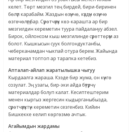
келет. Төрт мезгил тең бирдей, бири-биринен
бөлүп карабайм. Жаздын өзүнчө, күздүн өзүнчө
өзгөчөлүгү бар. Сүрөтчүлүк көз-карашта ар бир
мезгилдин кереметин туура пайдалануу абзел.
Бирок, ойлонсом кыш мезгилинде сүрөттөрүм аз
болот. Кышкысын суук болгондуктанбы,
чеберканамдан чыкпай отура берем. Жайында
материал топтоп ар тарапка кетебиз.
Апталап-айлап
жаратылышка чыгуу
Кырдаалга жараша. Кээде бир жума, он күнгө
созулат. Эң узагы, бир-эки айда бүтүрчү
материалдар болуп калат. Кесиптештерим
менен кыргыз жергесин кыдырганыбызда,
сүрөтчүлүктүн кереметин сезгенбиз. Кийин
Бишкекке келип көргөзмө ачтык.
Агайымдын жардамы