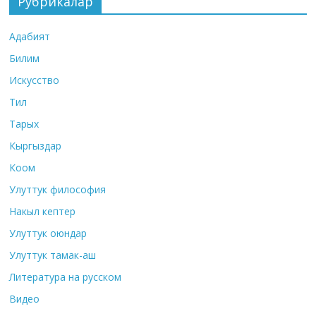
Рубрикалар
Адабият
Билим
Искусство
Тил
Тарых
Кыргыздар
Коом
Улуттук философия
Накыл кептер
Улуттук оюндар
Улуттук тамак-аш
Литература на русском
Видео