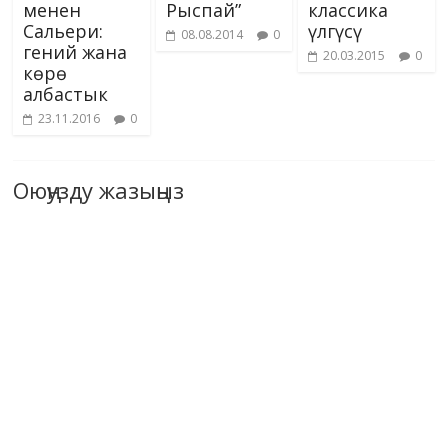
менен
Рыспай”
классика
Сальери:
үлгүсү
08.08.2014
0
гений жана
20.03.2015
0
көрө
албастык
23.11.2016
0
Оюңузду жазыңыз