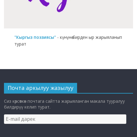
"Кыргыз поэзиясы"
- күнүнө бирден ыр жарыяланып
турат
Почта аркылуу жазылуу
Сиз көрсөткөн почтага сайтта жарыяланган макала тууралуу
билдирүү келип турат.
E-
mail
дарек