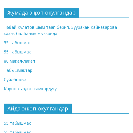
Жумада эң көп окулгандар
Төрөбай Кулатов шым таап берип, Зууракан Кайназарова
казак балбанын жыкканда
55 табышмак
55 табышмак
80 макал-лакап
Табышмактар
Сүйлөбөс кыз
Карышкырдын камкордугу
Айда эң көп окулгандар
55 табышмак
55 табышмак