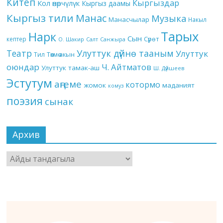
Китеп
Кыргыздар
Кол өнөрчүлүк
Кыргыз даамы
Кыргыз тили
Манас
Музыка
Манасчылар
Накыл
Тарых
Нарк
Сын
кептер
Сүрөт
О. Шакир
Салт
Санжыра
Театр
Улуттук дүйнө тааным
Улуттук
Төкмө акын
Тил
оюндар
Ч. Айтматов
Улуттук тамак-аш
Ш. Дүйшеев
Эстутум
аңгеме
котормо
жомок
маданият
комуз
поэзия
сынак
Архив
Архив