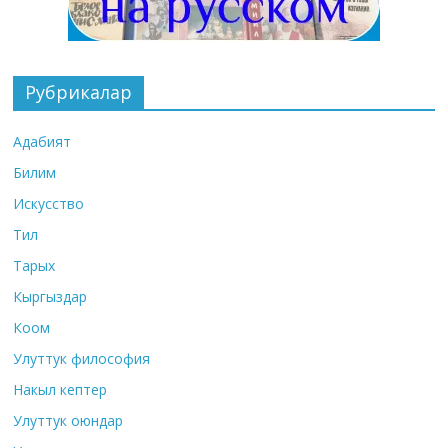
Рубрикалар
Адабият
Билим
Искусство
Тил
Тарых
Кыргыздар
Коом
Улуттук философия
Накыл кептер
Улуттук оюндар