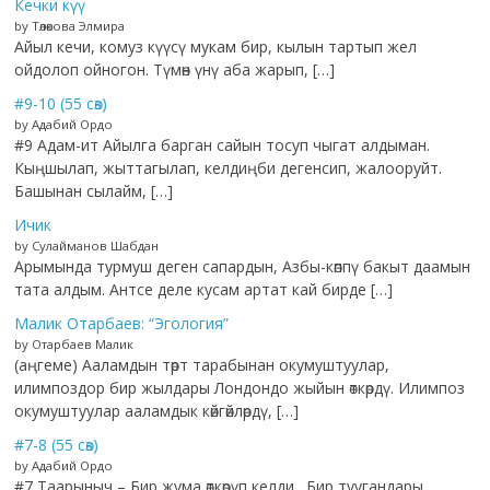
Кечки күү
by Төлөкова Элмира
Айыл кечи, комуз күүсү мукам бир, кылын тартып жел
ойдолоп ойногон. Түмөн үнү аба жарып, […]
#9-10 (55 сөз)
by Адабий Ордо
#9 Адам-ит Айылга барган сайын тосуп чыгат алдыман.
Кыңшылап, жыттагылап, келдиңби дегенсип, жалооруйт.
Башынан сылайм, […]
Ичик
by Сулайманов Шабдан
Арымында турмуш деген сапардын, Азбы-көппү бакыт даамын
тата алдым. Антсе деле кусам артат кай бирде […]
Малик Отарбаев: “Эгология”
by Отарбаев Малик
(аңгеме) Ааламдын төрт тарабынан окумуштуулар,
илимпоздор бир жылдары Лондондо жыйын өткөрдү. Илимпоз
окумуштуулар ааламдык көйгөйлөрдү, […]
#7-8 (55 сөз)
by Адабий Ордо
#7 Таарыныч – Бир жума өткөрүп келди. Бир туугандары