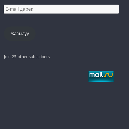
E-
mail
дарек
Жазылуу
Join 25 other subscribers