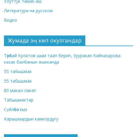
Улуттук тамак-аш
Литература на русском
Видео
Жумада эң көп окулгандар
Төрөбай Кулатов шым таап берип, Зууракан Кайназарова
казак балбанын жыкканда
55 табышмак
55 табышмак
80 макал-лакап
Табышмактар
Сүйлөбөс кыз
Карышкырдын камкордугу