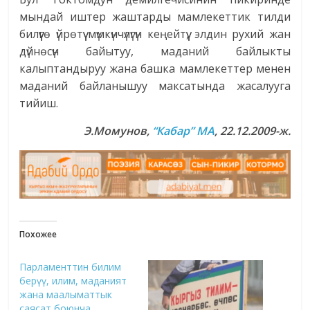
мындай иштер жаштарды мамлекеттик тилди
билүүгө үйрөтүү мүмкүнчүлүгүн кеңейтүү, элдин рухий жан
дүйнөсүн байытуу, маданий байлыкты
калыптандыруу жана башка мамлекеттер менен
маданий байланышуу максатында жасалууга
тийиш.
Э.Момунов,
“Кабар” МА
, 22.12.2009-ж.
Похожее
Парламенттин билим
берүү, илим, маданият
жана маалыматтык
саясат боюнча