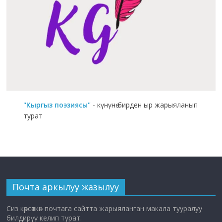
"Кыргыз поэзиясы"
- күнүнө бирден ыр жарыяланып
турат
Почта аркылуу жазылуу
Сиз көрсөткөн почтага сайтта жарыяланган макала тууралуу
билдирүү келип турат.