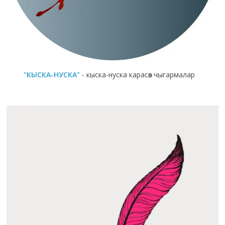
"КЫСКА-НУСКА"
- кыска-нуска карасөз чыгармалар