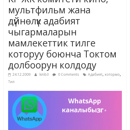
маданияты
мультфильм жана
жана
дүйнөлүк адабият
адабияты
чыгармаларын
мамлекеттик тилге
которуу боюнча Токтом
долбоорун колдоду
,
,
24.12.2009
kmb3
0 Comments
Адабият
котормо
Тил