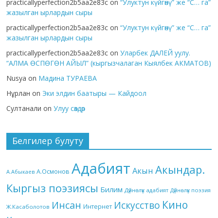
practicallyperfection2b5aa2e83c
on
“Улуктун күйгөнү” же “С… га”
жазылган ырлардын сыры
practicallyperfection2b5aa2e83c
on
“Улуктун күйгөнү” же “С… га”
жазылган ырлардын сыры
practicallyperfection2b5aa2e83c
on
Уларбек ДАЛЕЙ уулу.
“АЛМА ӨСПӨГӨН АЙЫЛ” (кыргызчалаган Кыялбек АКМАТОВ)
Nusya
on
Мадина ТУРАЕВА
Нұрлан
on
Эки элдин баатыры — Кайдоол
Султанали
on
Улуу сөздөр
Белгилер булуту
Адабият
Акындар.
Акын
А.Осмонов
А.Абыкаев
Кыргыз поэзиясы
Билим
Дүйнөлүк адабият
Дүйнөлүк поэзия
Кино
Инсан
Искусство
Интернет
Ж.Касаболотов