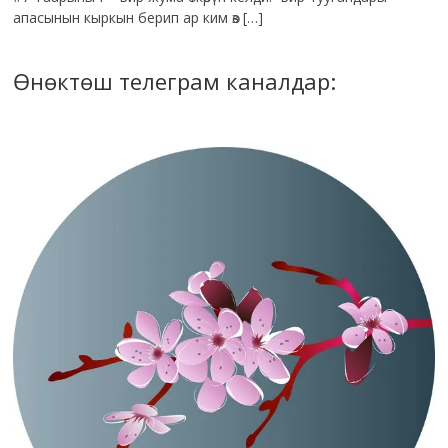
апасынын кыркын берип ар ким өз […]
Өнөктөш телеграм каналдар: