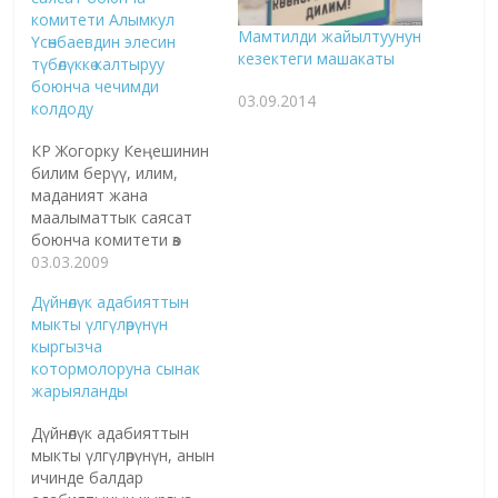
комитети Алымкул
Мамтилди жайылтуунун
Үсөнбаевдин элесин
кезектеги машакаты
түбөлүккө калтыруу
боюнча чечимди
03.09.2014
колдоду
КР Жогорку Кеңешинин
билим берүү, илим,
маданият жана
маалыматтык саясат
боюнча комитети өз
жыйынында "Акын
03.03.2009
Алымкул Үсөнбаевдин
Дүйнөлүк адабияттын
элесин түбөлүккө
мыкты үлгүлөрүнүн
калтыруу боюнча"
кыргызча
токтомду колдоду, деп
котормолоруна сынак
билдирет "24.kg"
жарыяланды
маалымат агенттиги.
Токтомго ылайык,
Дүйнөлүк адабияттын
Алымкул Үсөнбаевдин
мыкты үлгүлөрүнүн, анын
115-жылдыгына карата
ичинде балдар
бир катар иш-чаралар