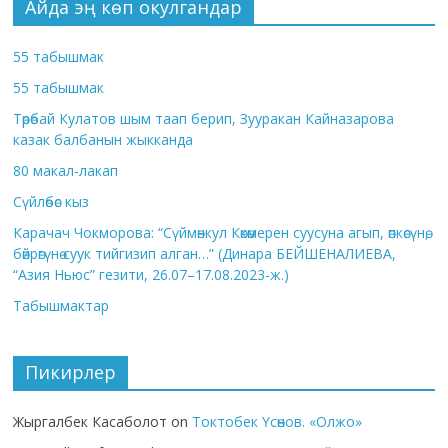
Айда эң көп окулгандар
55 табышмак
55 табышмак
Төрөбай Кулатов шым таап берип, Зууракан Кайназарова
казак балбанын жыкканда
80 макал-лакап
Сүйлөбөс кыз
Карачач Чокморова: “Сүймөнкул Көкөмерен суусуна агып, өпкөсүнө,
бөйрөгүнө суук тийгизип алган…” (Динара БЕЙШЕНАЛИЕВА,
“Азия Ньюс” гезити, 26.07–17.08.2023-ж.)
Табышмактар
Пикирлер
Жыргалбек Касаболот
on
Токтобек Үсөнов. «Олжо»