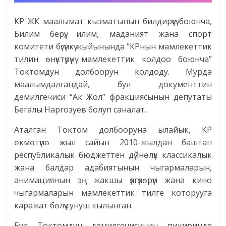
КР ЖК маалымат кызматынын билдирүүсү боюнча,
Билим берүү, илим, маданият жана спорт
комитети бүгүнкү жыйынында “КРнын мамлекеттик
тилин өнүктүрүүнү мамлекеттик колдоо боюнча”
Токтомдун долбоорун колдоду. Мурда
маалымдалгандай, бул документтин
демилгечиси “Ак Жол” фракциясынын депутаты
Бегалы Наргозуев болуп саналат.
Аталган Токтом долбооруна ылайык, КР
өкмөтүнө жыл сайын 2010-жылдан баштап
республикалык бюджеттен дүйнөлүк классикалык
жана балдар адабиятынын чыгармаларын,
анимациянын эң жакшы үлгүлөрүн жана кино
чыгармаларын мамлекеттик тилге которууга
каражат бөлүү сунуш кылынган.
Бул Токтомдун демилгечисинин пикиринде