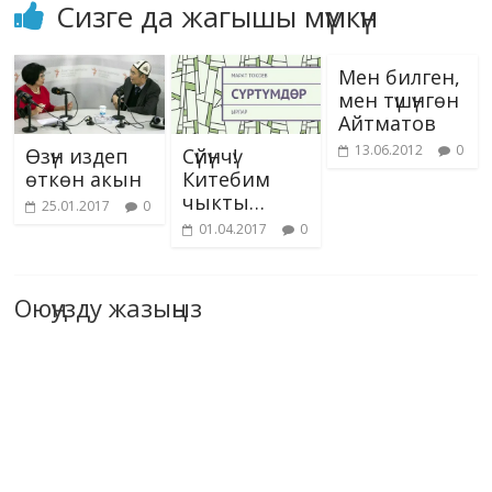
Сизге да жагышы мүмкүн
Мен билген,
мен түшүнгөн
Айтматов
13.06.2012
0
Өзүн издеп
Сүйүнчү!
өткөн акын
Китебим
чыкты…
25.01.2017
0
01.04.2017
0
Оюңузду жазыңыз