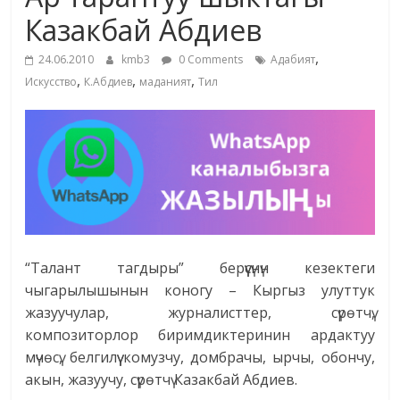
маданияты
Казакбай Абдиев
жана
,
адабияты
24.06.2010
kmb3
0 Comments
Адабият
,
,
,
Искусство
К.Абдиев
маданият
Тил
“Талант тагдыры” берүүсүнүн кезектеги
чыгарылышынын коногу – Кыргыз улуттук
жазуучулар, журналисттер, сүрөтчү,
композиторлор биримдиктеринин ардактуу
мүчөсү, белгилүү комузчу, домбрачы, ырчы, обончу,
акын, жазуучу, сүрөтчү Казакбай Абдиев.