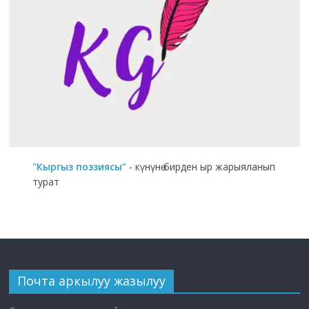
"Кыргыз поэзиясы"
- күнүнө бирден ыр жарыяланып
турат
Почта аркылуу жазылуу