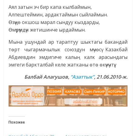
Аял затын эч бир капа кылбаймын,
Алпештеймин, ардактаймын сыйлаймын.
Өзүңө окшош марал сындуу кыздарды,
Өмүрүмдүн жетишинче ырдаймын.
Мына ушундай ар тараптуу шыктагы бакандай
төрт чыгармачылык союздун мүчөсү Казакбай
Абдиевдин эмдигиче калың калк арасындагы
эмгеги баркталбай келе жатканы өтө өкүнүчтүү.
Балбай Алагушов,
“Азаттык”
, 21.06.2010-ж.
Похожее