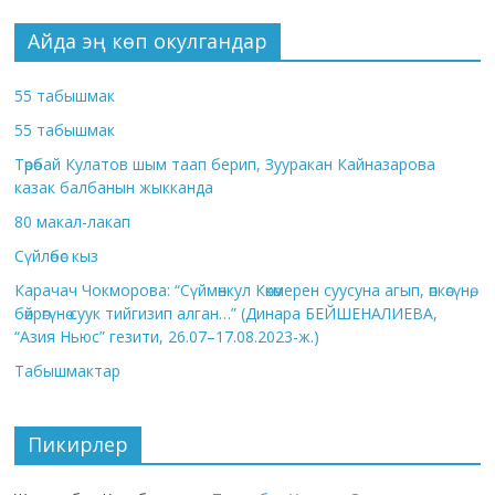
Айда эң көп окулгандар
55 табышмак
55 табышмак
Төрөбай Кулатов шым таап берип, Зууракан Кайназарова
казак балбанын жыкканда
80 макал-лакап
Сүйлөбөс кыз
Карачач Чокморова: “Сүймөнкул Көкөмерен суусуна агып, өпкөсүнө,
бөйрөгүнө суук тийгизип алган…” (Динара БЕЙШЕНАЛИЕВА,
“Азия Ньюс” гезити, 26.07–17.08.2023-ж.)
Табышмактар
Пикирлер