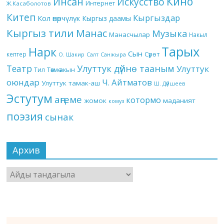
Кино
Инсан
Искусство
Интернет
Ж.Касаболотов
Китеп
Кыргыздар
Кол өнөрчүлүк
Кыргыз даамы
Кыргыз тили
Манас
Музыка
Манасчылар
Накыл
Тарых
Нарк
Сын
кептер
Сүрөт
О. Шакир
Салт
Санжыра
Театр
Улуттук дүйнө тааным
Улуттук
Төкмө акын
Тил
оюндар
Ч. Айтматов
Улуттук тамак-аш
Ш. Дүйшеев
Эстутум
аңгеме
котормо
жомок
маданият
комуз
поэзия
сынак
Архив
Архив