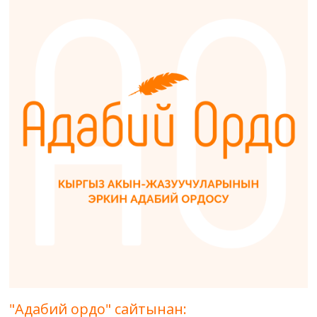
"Адабий ордо" сайтынан: