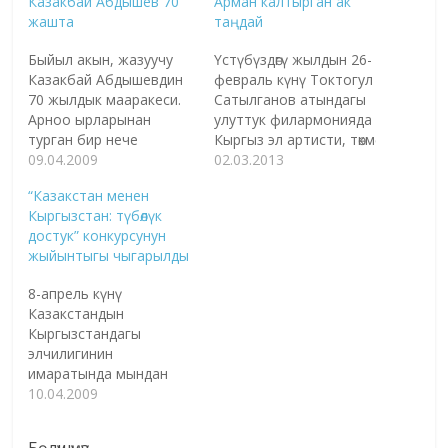
Казакбай Абдышев 70
Арман калтырган ак
жашта
таңдай
Быйыл акын, жазуучу
Үстүбүздөгү жылдын 26-
Казакбай Абдышевдин
февраль күнү Токтогул
70 жылдык мааракеси.
Сатылганов атындагы
Арноо ырларынан
улуттук филармонияда
турган бир нече
Кыргыз эл артисти, төкмө
китептин автору
09.04.2009
акын Тууганбай
02.03.2013
Казакбай Абдышев 70
Абдиевдин 75 жылдык
“Казакстан менен
жылдыгына карата
мааракеси белгиленди.
Кыргызстан: түбөлүк
"Аңгемелер жана
Кыргыз
достук” конкурсунун
повесттер" жыйнагы
Республикасынын эл
жыйынтыгы чыгарылды
жана "Казакбайдын ыр
артисти Тууганбай
дүйнө" аттуу китептерин
Абдиев тирүү болгондо
8-апрель күнү
басууга даярдоодо.
быйыл 75 жашка
Казакстандын
Демөөрчүлөр чыгып калса,
чыкмак. Кыргыз эл
Кыргызстандагы
буюрса жакын арада
акыны Жолон
элчилигинин
окурмандардын колуна
Мамытовдун “Өткөндөн
имаратында мындан
тийип калаар деген
соң миң жылың да бир
жарым жыл мурда
10.04.2009
жакшы оюн билдирди.
күндөй” деген жакшы
уюштурулган
70 жылдык торколуу
сабы бар. Ошол
"Казакстан менен
тоюңуз…
сыңары…