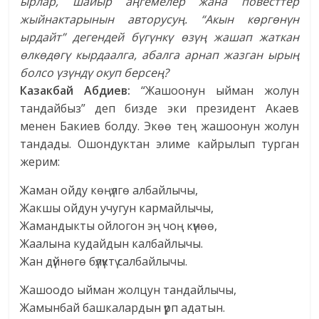
ырлар, шайыр аңгемелер жана повесттер
жыйнактарынын авторусуң. “Акын көргөнүн
ырдайт” дегендей бүгүнкү өзүң жашап жаткан
өлкөдөгү кырдаалга, абалга арнап жазган ырың
болсо үзүндү окуп берсең?
Казакбай Абдиев:
“Жашоонун ыйман жолун
тандайбыз” деп бизде эки президент Акаев
менен Бакиев болду. Экөө тең жашоонун жолун
тандады. Ошондуктан элиме кайрылып турган
жерим:
Жаман ойду көңүлгө албайлычы,
Жакшы ойдун учугун кармайлычы,
Жамандыкты ойлогон эң чоң күнөө,
Жаалына кудайдын калбайлычы.
Жан дүйнөгө бүлүктү салбайлычы.
Жашоодо ыйман жолцун тандайлычы,
Жамынбай башкалардын үрп адатын.