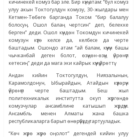
кичинекей комуз бар эле. Бир күнү атам: “бул комуз
улуу акын Токтогулдун комузу, 30-жылдары мен
Кетмен-Төбөгө барганда Током “бир балалуу
болосуң. Ошол балаң чертсин” деп, белекке
берген” деди. Ошол күндөн Токомдун кичинекей
комузун күүгө келсе да, келбесе да черте
баштадым. Ошондо атам “ай балам, күүнүн башы
чычканбай деген болот, өзүңөн-өзүң үйрөнүп
кетесиң” деди да мага эки кайрык күүнү үйрөттү.
Андан кийин Токтогулдун, Ниязалынын,
Карамолдонун, Ыбырайдын, Атайдын күүлөрүн
үйрөнүп черте баштадым. Беш жыл
политехникалык институтта окуп жүргөндө
комузчулар ансамблине катышып жүрдүм.
Ансамбль менен Алматы жана башка
республикаларга барып өнөрүбүздү тартууладык.
“Көч жүрө жүрө оңолот” дегендей кийин улуу