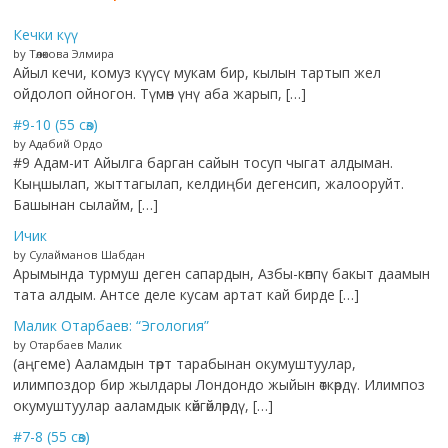
Кечки күү
by Төлөкова Элмира
Айыл кечи, комуз күүсү мукам бир, кылын тартып жел
ойдолоп ойногон. Түмөн үнү аба жарып, […]
#9-10 (55 сөз)
by Адабий Ордо
#9 Адам-ит Айылга барган сайын тосуп чыгат алдыман.
Кыңшылап, жыттагылап, келдиңби дегенсип, жалооруйт.
Башынан сылайм, […]
Ичик
by Сулайманов Шабдан
Арымында турмуш деген сапардын, Азбы-көппү бакыт даамын
тата алдым. Антсе деле кусам артат кай бирде […]
Малик Отарбаев: “Эгология”
by Отарбаев Малик
(аңгеме) Ааламдын төрт тарабынан окумуштуулар,
илимпоздор бир жылдары Лондондо жыйын өткөрдү. Илимпоз
окумуштуулар ааламдык көйгөйлөрдү, […]
#7-8 (55 сөз)