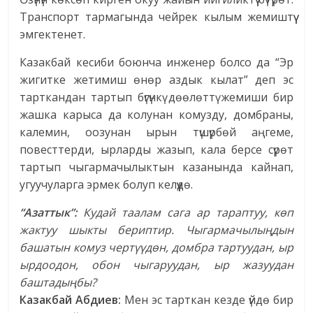
Транспорт тармагында чейрек кылым жемиштүү
эмгектенет.
Казакбай кесиби боюнча инженер болсо да “Эр
жигитке жетимиш өнөр аздык кылат” деп эс
тарткандан тартып бүгүнкү дөөлөттү жемиши бир
жашка карыса да колунан комузду, домбраны,
калемин, оозунан ырын түшүрбөй аңгеме,
повесттерди, ырларды жазып, кала берсе сүрөт
тартып чыгармачылыктын казанында кайнап,
угуучуларга эрмек болуп келүүдө.
“Азаттык”:
Кудай таалам сага ар тараптуу, көп
жактуу шыкты бериптир. Чыгармачылыңдын
башатын комуз чертүүдөн, домбра тартуудан, ыр
ырдоодон, обон чыгаруудан, ыр жазуудан
баштадыңбы?
Казакбай Абдиев:
Мен эс тарткан кезде үйдө бир