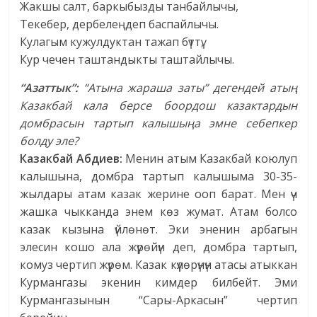
Жакшы салт, баркыбызды танбайлычы,
Текебер, дербелеңдеп баспайлычы.
Кулагым кужулдуктан тажап бүттү,
Кур чечен таштандыкты таштайлычы.
“Азаттык”:
“Атына жараша заты” дегендей атың
Казакбай кала берсе боордош казактардын
домбрасын тартып калышыңа эмне себепкер
болду эле?
Казакбай Абдиев:
Менин атым Казакбай коюлуп
калышына, домбра тартып калышыма 30-35-
жылдары атам казак жерине ооп барат. Мен үч
жашка чыкканда энем көз жумат. Атам болсо
казак кызына үйлөнөт. Эки эненин арбагын
элесин кошо ала жүрөйүн деп, домбра тартып,
комуз чертип жүрөм. Казак күүлөрүнүн атасы атыккан
Курмангазы экенин кимдер билбейт. Эми
Курмангазынын “Сары-Аркасын” чертип