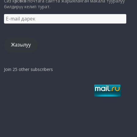
Сиз көрсөткөн почтага сайтта жарыяланган макала тууралуу
билдирүү келип турат.
E-
mail
дарек
Жазылуу
Join 25 other subscribers