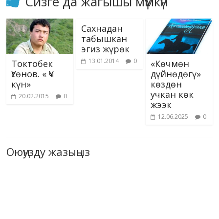
Сизге да жагышы мүмкүн
Сахнадан
табышкан
эгиз жүрөк
13.01.2014
0
Токтобек
«Көчмөн
Үсөнов. « Үч
дүйнөдөгү»
күн»
көздөн
учкан көк
20.02.2015
0
жээк
12.06.2025
0
Оюңузду жазыңыз