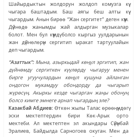
Шайырдыктын жолдорун жолдоп комузга күү
чыгара баштадым. Баш аягы беш алты күү
чыгардым. Анын бирөө “Жан сергитет” деген күүм.
Дүйнөдө жанымды жай алдырган музыкалар
болот. Мен бул күүмдү болсо кыргыз уулдарынын
жан дүйнөлөрүн сергитип ыракат тартуулайын
деп чыгардым.
“Азаттык”:
Мына, азыркыдай көңүл эргитип, жан
дүйнөмдү сергиткен күүлөрдү чыгаруу менен
бирге угуучулардын көңүл кушуна айланган
ондогон мукамдуу обондорду да чыгарып
жүрөсүң. Акыркы кезде чыгарган жаңы обонуң
болсо кимге эмнеге арнап чыгардың эле?
Казакбай Абдиев:
Өткөн жылы Талас өрөөңүндөгү
эски мектептердин бири Көк-Арык орто
мектеби. Ал мектептен эл акындары Сүйүнбай
Эралиев, Байдылда Сарногоев окуган. Мен да