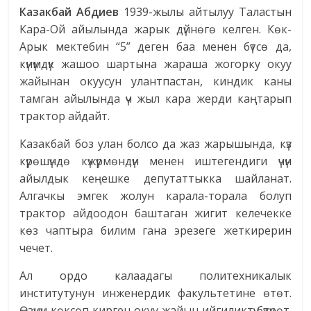
Казакбай Абдиев
1939-жылы айтылуу Таластын
Кара-Ой айылында жарык дүйнөгө келген. Көк-
Арык мектебин “5” деген баа менен бүтсө да,
күнүмдүк жашоо шартына жараша жогорку окуу
жайынан окуусун улантпастан, киндик каны
тамган айылында үч жыл кара жерди каңтарып
трактор айдайт.
Казакбай боз улан болсо да жаз жарышында, күз
күрөшүндө күжүрмөндүн менен иштегендиги үчүн
айылдык кеңешке депутаттыкка шайланат.
Алгачкы эмгек жолун карала-торала болуп
трактор айдоодон баштаган жигит келечекке
көз чаптыра билим гана эрезеге жеткирерин
чечет.
Ал ордо калаадагы политехникалык
институтунун инженердик факультетине өтөт.
Өзүнүн көксөп кирген окуу жайын ийгиликтүү бүтүрөт.