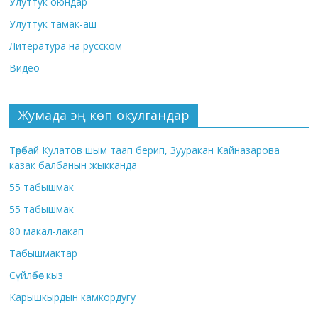
Улуттук оюндар
Улуттук тамак-аш
Литература на русском
Видео
Жумада эң көп окулгандар
Төрөбай Кулатов шым таап берип, Зууракан Кайназарова
казак балбанын жыкканда
55 табышмак
55 табышмак
80 макал-лакап
Табышмактар
Сүйлөбөс кыз
Карышкырдын камкордугу