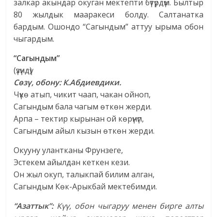
залкар акындар окуган мектепти бүтүрдүм. Былтыр
80 жылдык мааракеси болду. Салтанатка
бардым. Ошондо “Сагындым” аттуу ырыма обон
чыгардым.
“Сагындым”
(үзүндү)
Сөзү, обону: К.Абдиевдики.
Чүкө атып, чикит чаап, чакан ойноп,
Сагындым бала чагым өткөн жерди.
Арпа – тектир кырынан ой көрүнүп,
Сагындым айыл кызын өткөн жерди.
Окууну улантканы Фрунзеге,
Эстекем айылдан кеткен кези.
Он жыл окуп, талыкпай билим алган,
Сагындым Көк-Арыкбай мектебимди.
“Азаттык”:
Күү, обон чыгаруу менен бирге алты