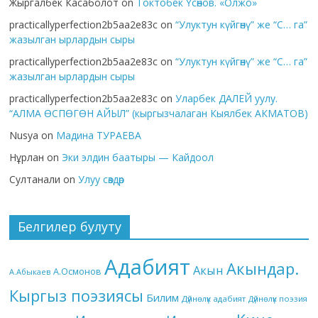
Жыргалбек Касаболот
on
Токтобек Үсөнов. «Олжо»
practicallyperfection2b5aa2e83c
on
“Улуктун күйгөнү” же “С… га”
жазылган ырлардын сыры
practicallyperfection2b5aa2e83c
on
“Улуктун күйгөнү” же “С… га”
жазылган ырлардын сыры
practicallyperfection2b5aa2e83c
on
Уларбек ДАЛЕЙ уулу.
“АЛМА ӨСПӨГӨН АЙЫЛ” (кыргызчалаган Кыялбек АКМАТОВ)
Nusya
on
Мадина ТУРАЕВА
Нұрлан
on
Эки элдин баатыры — Кайдоол
Султанали
on
Улуу сөздөр
Белгилер булуту
Адабият
Акындар.
Акын
А.Осмонов
А.Абыкаев
Кыргыз поэзиясы
Билим
Дүйнөлүк адабият
Дүйнөлүк поэзия