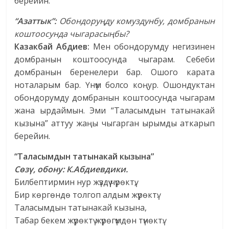
берейин.
“Азаттык”:
Обондоруңду комуздунбу, домбранын
коштоосунда чыгарасыңбы?
Казакбай Абдиев:
Мен обондорумду негизинен
домбранын коштоосунда чыгарам. Себеби
домбранын беренелери бар. Ошого карата
ноталарым бар. Үнүм болсо коңур. Ошондуктан
обондорумду домбранын коштоосунда чыгарам
жана ырдаймын. Эми “Таласымдын татынакай
кызына” аттуу жаңы чыгарган ырымды аткарып
берейин.
“Таласымдын татынакай кызына”
Сөзү, обону: К.Абдиевдики.
Билбептирмин нур жүздүү чүрөктү,
Бир көргөндө толгоп алдым жүрөктү.
Таласымдын татынакай кызына,
Табар бекем жүрөктү жүрөгүмдөн түнөктү.