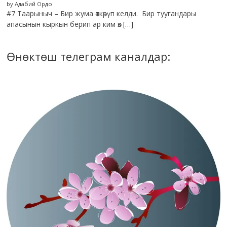
by Адабий Ордо
#7 Таарыныч – Бир жума өткөрүп келди. Бир туугандары
апасынын кыркын берип ар ким өз […]
Өнөктөш телеграм каналдар: