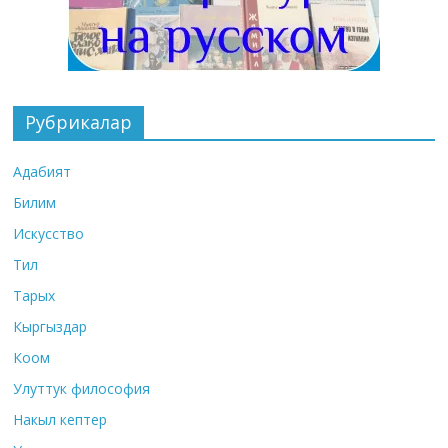
Рубрикалар
Адабият
Билим
Искусство
Тил
Тарых
Кыргыздар
Коом
Улуттук философия
Накыл кептер