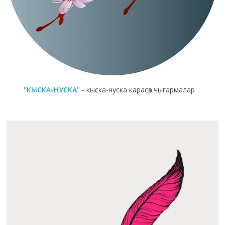
"КЫСКА-НУСКА"
- кыска-нуска карасөз чыгармалар