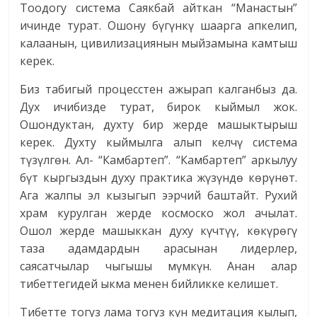
Тоодогу система Саякбай айткан “Манастын”
ичинде турат. Ошону бүгүнкү шаарга апкелип,
калаанын, цивилизациянын мыйзамына камтыш
керек.
Биз табигый процесстен ажырап калганбыз да.
Дух ичибизде турат, бирок кыймыл жок.
Ошондуктан, духту бир жерде машыктырыш
керек. Духту кыймылга алып келчү система
түзүлгөн. Ал- “Камбартеп”. “Камбартеп” аркылуу
бүт кыргыздын духу практика жүзүндө көрүнөт.
Ага жалпы эл кызыгып ээрчий баштайт. Рухий
храм курулган жерде космоско жол ачылат.
Ошол жерде машыккан духу күчтүү, көкүрөгү
таза адамдардын арасынан лидерлер,
саясатчылар чыгышы мүмкүн. Анан алар
тибеттегидей ыкма менен бийликке келишет.
Тибетте тогуз лама тогуз күн медитация кылып,