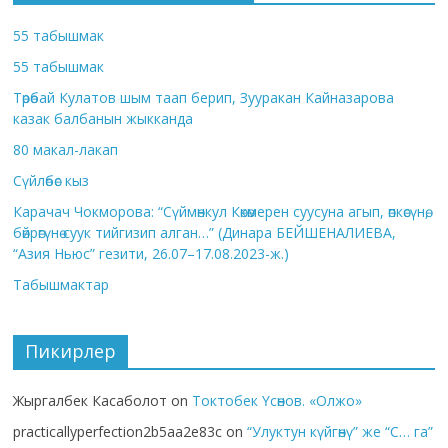
55 табышмак
55 табышмак
Төрөбай Кулатов шым таап берип, Зууракан Кайназарова
казак балбанын жыкканда
80 макал-лакап
Сүйлөбөс кыз
Карачач Чокморова: “Сүймөнкул Көкөмерен суусуна агып, өпкөсүнө,
бөйрөгүнө суук тийгизип алган…” (Динара БЕЙШЕНАЛИЕВА,
“Азия Ньюс” гезити, 26.07–17.08.2023-ж.)
Табышмактар
Пикирлер
Жыргалбек Касаболот
on
Токтобек Үсөнов. «Олжо»
practicallyperfection2b5aa2e83c
on
“Улуктун күйгөнү” же “С… га”