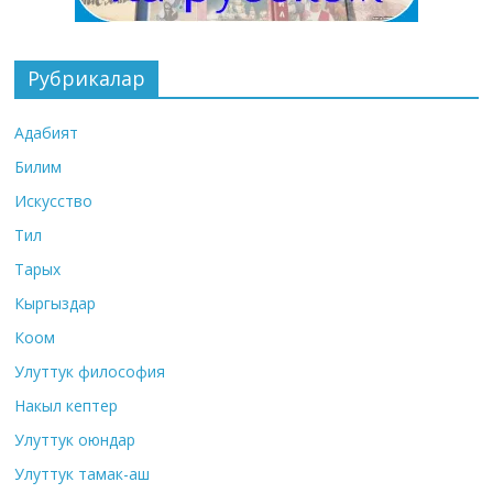
Рубрикалар
Адабият
Билим
Искусство
Тил
Тарых
Кыргыздар
Коом
Улуттук философия
Накыл кептер
Улуттук оюндар
Улуттук тамак-аш