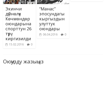
Экинчи
“Манас”
дүйнөлүк
эпосундагы
Көчмөндөр
кыргыздын
оюндарына
улуттук
спорттун 26
оюндары
түрү
06.04.2016
0
киргизилди
15.02.2016
0
Оюңузду жазыңыз