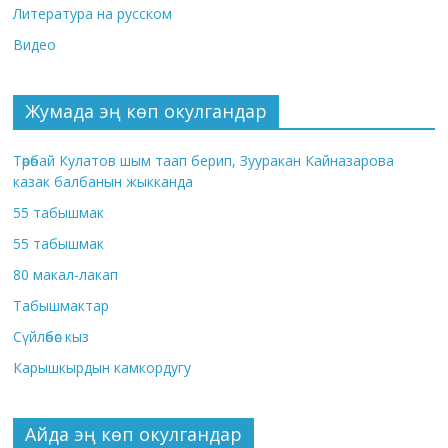
Литература на русском
Видео
Жумада эң көп окулгандар
Төрөбай Кулатов шым таап берип, Зууракан Кайназарова
казак балбанын жыкканда
55 табышмак
55 табышмак
80 макал-лакап
Табышмактар
Сүйлөбөс кыз
Карышкырдын камкордугу
Айда эң көп окулгандар