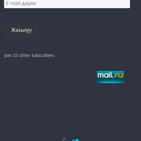
E-
mail
дарек
Жазылуу
Join 25 other subscribers