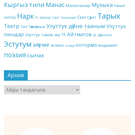
Кыргыз тили
Манас
Музыка
Манасчылар
Накыл
Тарых
Нарк
Сын
кептер
Сүрөт
О. Шакир
Салт
Санжыра
Театр
Улуттук дүйнө тааным
Улуттук
Төкмө акын
Тил
оюндар
Ч. Айтматов
Улуттук тамак-аш
Ш. Дүйшеев
Эстутум
аңгеме
котормо
жомок
маданият
комуз
поэзия
сынак
Архив
Архив