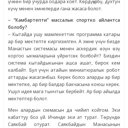
үчөөн бир учурда оодара коёт. Көрдүңүзбү, духтун
күчү менен эмнелерди гана жасаса болот.
– “Камбартепти” массалык спортко айлантса
болобу?
– Кытайда ушу мамлекеттик программа катары
ар бир мектепте киргизилген. А эмне үчүн бизде
Манастын системасы менен аскердик өзүн өзү
коргоо ыкмаларына үйрөтсөк болбойт? Биздин
система кытайдыкынан ашса ашат, бирок кем
калбайт. Бул үчүн атайын миниатюралык робот
аттарды жасаганбыз. Керек болсо аларды ар бир
мектепке, ар бир балдар бакчасына коюш керек.
Ушул идея мага тынчтык бербейт. Ар бир айылда
мектептер болот.
Мен алардын схемасын да чийип койгом. Эки
кабаттуу боз үй. Ичинде эки ат турат. Төрүндө
Саякбай отурат. Саякбайдын Манасынын