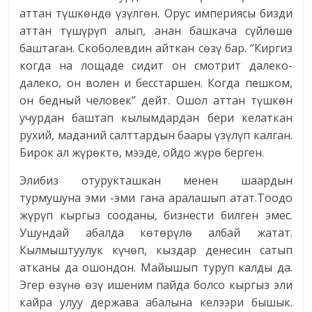
аттан түшкөндө үзүлгөн. Орус империясы бизди
аттан түшүрүп алып, анан башкача сүйлөшө
баштаган. Скоболевдин айткан сөзү бар. “Киргиз
когда на лощаде сидит он смотрит далеко-
далеко, он волен и бесстаршен. Когда пешком,
он бедный человек” дейт. Ошол аттан түшкөн
учурдан баштап кылымдардан бери келаткан
рухий, маданий салттардын баары үзүлүп калган.
Бирок ал жүрөктө, мээде, ойдо жүрө берген.
Элибиз отурукташкан менен шаардын
турмушуна эми -эми гана аралашып атат.Тоодо
жүрүп кыргыз сооданы, бизнести билген эмес.
Ушундай абалда көтөрүлө албай жатат.
Кылмыштуулук күчөп, кыздар денесин сатып
атканы да ошондон. Майышып туруп калды да.
Эгер өзүнө өзү ишеним пайда болсо кыргыз эли
кайра улуу держава абалына келээри бышык.