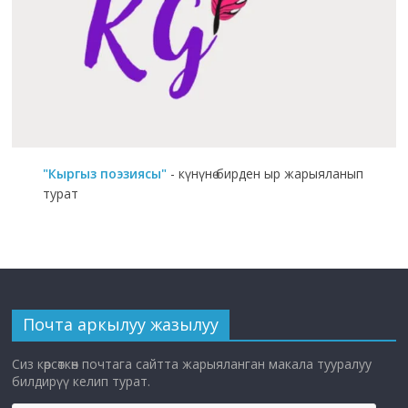
"Кыргыз поэзиясы"
- күнүнө бирден ыр жарыяланып
турат
Почта аркылуу жазылуу
Сиз көрсөткөн почтага сайтта жарыяланган макала тууралуу
билдирүү келип турат.