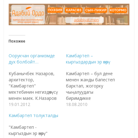
Похожее
Оорукчан организмде
Камбартеп –
дух болбойт…
кыргыздардын эр өнөрү
Кубанычбек Назаров,
Камбартеп – бул дене
архитектор,
менен жанды бапестеп
"Камбартеп"
барктап, жогорку
мектебинин негиздөөчүсү
чыңалуудагы
менен маек. К.Назаров
биримдикке
кезинде Профессор Ли
19.01.2012
жеткирүүнүн уникалдуу
18.08.2010
Ци Шен жетектеген
жоокер жолу; улуттун
Камбартеп толукталды
Пекин ушу
түпкүр идеясы менен көмө
академиясынын
уюп, Ааламдын ирмемге
"Камбартеп -
адистеринин колунда
токтобой агыбаткан
кыргыздын эр өнөрү"
машыгып, эл аралык
улуу Жолунан тайбай,