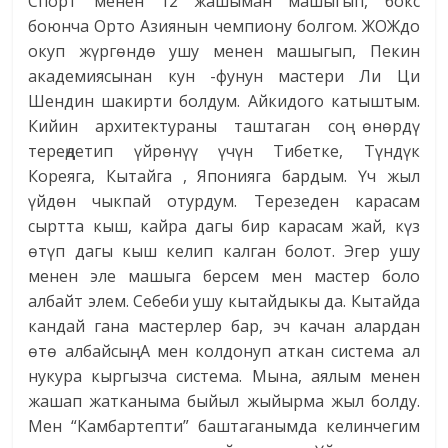
Спорт менен 12 жашыман машыгып, бокс
боюнча Орто Азиянын чемпиону болгом. ЖОЖдо
окуп жүргөндө ушу менен машыгып, Пекин
академиясынан кун -фунун мастери Ли Ци
Шендин шакирти болдум. Айкидого катыштым.
Кийин архитектураны таштаган соң өнөрдү
тереңдетип үйрөнүү үчүн Тибетке, Түндүк
Кореяга, Кытайга , Японияга бардым. Үч жыл
үйдөн чыкпай отурдум. Терезеден карасам
сыртта кыш, кайра дагы бир карасам жай, күз
өтүп дагы кыш келип калган болот. Эгер ушу
менен эле машыга берсем мен мастер боло
албайт элем. Себеби ушу кытайдыкы да. Кытайда
кандай гана мастерлер бар, эч качан алардан
өтө албайсың. А мен колдонуп аткан система ал
нукура кыргызча система. Мына, аялым менен
жашап жатканыма быйыл жыйырма жыл болду.
Мен “Камбартепти” баштаганымда келинчегим