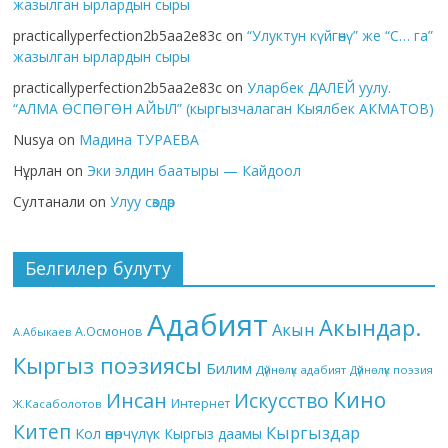
жазылган ырлардын сыры
practicallyperfection2b5aa2e83c
on
“Улуктун күйгөнү” же “С… га”
жазылган ырлардын сыры
practicallyperfection2b5aa2e83c
on
Уларбек ДАЛЕЙ уулу.
“АЛМА ӨСПӨГӨН АЙЫЛ” (кыргызчалаган Кыялбек АКМАТОВ)
Nusya
on
Мадина ТУРАЕВА
Нұрлан
on
Эки элдин баатыры — Кайдоол
Султанали
on
Улуу сөздөр
Белгилер булуту
Адабият
Акындар.
Акын
А.Осмонов
А.Абыкаев
Кыргыз поэзиясы
Билим
Дүйнөлүк адабият
Дүйнөлүк поэзия
Кино
Инсан
Искусство
Интернет
Ж.Касаболотов
Китеп
Кыргыздар
Кол өнөрчүлүк
Кыргыз даамы