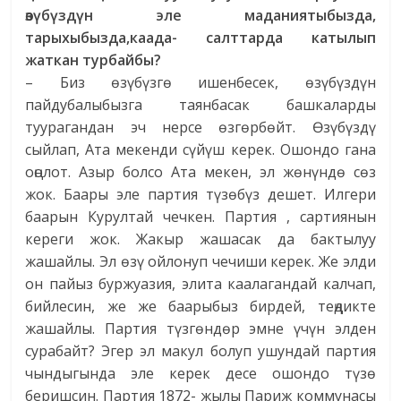
өзүбүздүн эле маданиятыбызда,
тарыхыбызда,каада- салттарда катылып
жаткан турбайбы?
– Биз өзүбүзгө ишенбесек, өзүбүздүн
пайдубалыбызга таянбасак башкаларды
туурагандан эч нерсе өзгөрбөйт. Өзүбүздү
сыйлап, Ата мекенди сүйүш керек. Ошондо гана
оңолот. Азыр болсо Ата мекен, эл жөнүндө сөз
жок. Баары эле партия түзөбүз дешет. Илгери
баарын Курултай чечкен. Партия , сартиянын
кереги жок. Жакыр жашасак да бактылуу
жашайлы. Эл өзү ойлонуп чечиши керек. Же элди
он пайыз буржуазия, элита каалагандай калчап,
бийлесин, же же баарыбыз бирдей, теңдикте
жашайлы. Партия түзгөндөр эмне үчүн элден
сурабайт? Эгер эл макул болуп ушундай партия
чындыгында эле керек десе ошондо түзө
беришсин. Партия 1872- жылы Париж коммунасы