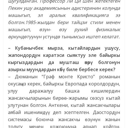
шугулданган. Профессор Ли Ци Шен жетектеген
Пекин ушу академиясынын адистеринин колунда
машыгып, эл аралык квалификацияга ээ
болгон.1985-жылдан бери тайцзи стили менен
машыгып, өзүн- өзү рухий физикалык
өркүндөтүүнүн үстүндө тынымсыз иштеп келатат.
– Кубанычбек мырза, кытайлардын ушусу,
жапондордун каратэси сыяктуу эле байыркы
кыргыздардын да мушташ өнөрү болгонун
азыркы муундардын көбү биле бербесе керек?
– Дюманын “Граф монте Кристо” романын
окусаңыз керек, байыркы Европада королдордун,
улуу даражалуу башка кишилердин
жансакчыларынын бирөө-жарымы сөзсүз кытай
улутунан болгон. Анткени, кытай жансакчылары
аябай ишенимдүү деп эсептелген. Даостордун
системасы боюнча жансакчы өзүнүн жанын
толугу менен кожоюнуна арнап койгон.