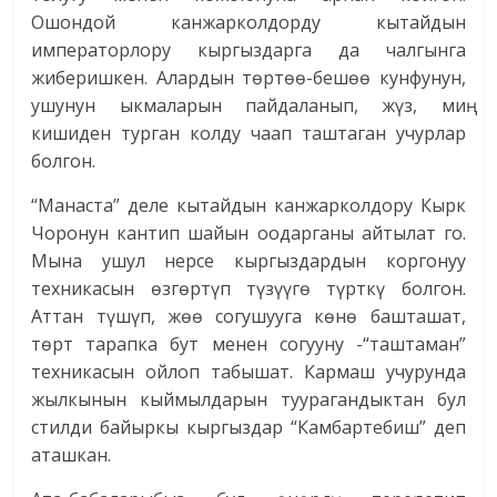
Ошондой канжарколдорду кытайдын
императорлору кыргыздарга да чалгынга
жиберишкен. Алардын төртөө-бешөө кунфунун,
ушунун ыкмаларын пайдаланып, жүз, миң
кишиден турган колду чаап таштаган учурлар
болгон.
“Манаста” деле кытайдын канжарколдору Кырк
Чоронун кантип шайын оодарганы айтылат го.
Мына ушул нерсе кыргыздардын коргонуу
техникасын өзгөртүп түзүүгө түрткү болгон.
Аттан түшүп, жөө согушууга көнө башташат,
төрт тарапка бут менен согууну -“таштаман”
техникасын ойлоп табышат. Кармаш учурунда
жылкынын кыймылдарын туурагандыктан бул
стилди байыркы кыргыздар “Камбартебиш” деп
аташкан.