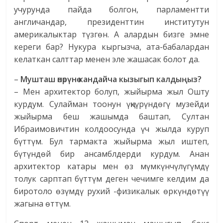
учурунда пайда болгон, парламентти
англичандар, президенттин институтун
америкалыктар түзгөн. А алардын бизге эмне
кереги бар? Нукура кыргызча, ата-бабалардан
келаткан салттар менен эле жашасак болот да.
–
Мушташ өнөрүнө кандайча кызыгып калдыңыз?
– Мен архитектор болуп, жыйырма жыл Ошту
курдум. Сулайман тоонун үңкүрүндөгү музейди
жыйырма беш жашымда баштап, Султан
Ибраимовичтин колдоосунда үч жылда куруп
бүттүм. Бул тармакта жыйырма жыл иштеп,
бүтүндөй бир ансамблдерди курдум. Анан
архитектор катары мен өз мүмкүнчүлүгүмдү
толук сарптап бүттүм деген чечимге келдим да
биротоло өзүмдү рухий -физикалык өркүндөтүү
жагына өттүм.