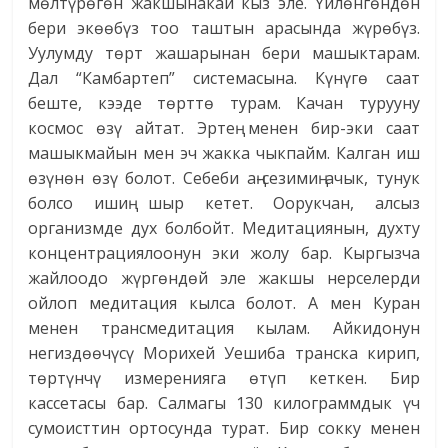
мөлтүрөгөн жакшынакай кыз эле. Үйлөнгөндөн
бери экөөбүз тоо таштын арасында жүрөбүз.
Уулумду төрт жашарынан бери машыктарам.
Дал “Камбартеп” системасына. Күнүгө саат
беште, кээде төрттө турам. Качан турууну
космос өзү айтат. Эртең менен бир-эки саат
машыкмайын мен эч жакка чыкпайм. Калган иш
өзүнөн өзү болот. Себеби аң-сезимиң ачык, тунук
болсо ишиң шыр кетет. Оорукчан, алсыз
организмде дух болбойт. Медитациянын, духту
концентрациялоонун эки жолу бар. Кыргызча
жайлоодо жүргөндөй эле жакшы нерселерди
ойлоп медитация кылса болот. А мен Куран
менен трансмедитация кылам. Айкидонун
негиздөөчүсү Морихей Уешиба транска кирип,
төртүнчү измеренияга өтүп кеткен. Бир
кассетасы бар. Салмагы 130 килограммдык үч
сумоисттин ортосунда турат. Бир сокку менен