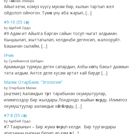
by Төлөкова Элмира
Айыл кечи, комуз күүсү мукам бир, кылын тартып жел
ойдолоп ойногон. Түмөн үнү аба жарып, […]
#9-10 (55 сөз)
by Адабий Ордо
#9 Адам-ит Айылга барган сайын тосуп чыгат алдыман.
Кыңшылап, жыттагылап, келдиңби дегенсип, жалооруйт.
Башынан сылайм, […]
Ичик
by Сулайманов Шабдан
Арымында турмуш деген сапардын, Азбы-көппү бакыт даамын
тата алдым. Антсе деле кусам артат кай бирде […]
Малик Отарбаев: “Эгология”
by Отарбаев Малик
(аңгеме) Ааламдын төрт тарабынан окумуштуулар,
илимпоздор бир жылдары Лондондо жыйын өткөрдү. Илимпоз
окумуштуулар ааламдык көйгөйлөрдү, […]
#7-8 (55 сөз)
by Адабий Ордо
#7 Таарыныч – Бир жума өткөрүп келди. Бир туугандары
апасынын кыркын берип ар ким өз […]