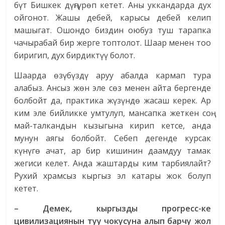
бүт Бишкек дүңгүрөп кетет. Аны уккандарда дух
ойгонот. Жашы дебей, карысы дебей келип
машыгат. Ошондо биздин оюбуз туш тарапка
чачырабай бир жерге топтолот. Шаар менен тоо
биригип, дух бирдиктүү болот.
Шаарда өзүбүздү аруу абалда кармап тура
алабыз. Ансыз жөн эле сөз менен айта бергенде
болбойт да, практика жүзүндө жасаш керек. Ар
ким эле бийликке умтулуп, мансапка жеткен соң
май-талкандын кызыгына кирип кетсе, анда
мунун аягы болбойт. Себеп дегенде курсак
күнүгө ачат, ар бир кишинин даамдуу тамак
жегиси келет. Анда жаштарды ким тарбиялайт?
Рухий храмсыз кыргыз эл катары жок болуп
кетет.
– Демек, кыргызды прогресс-ке
цивилизациянын туу чокусуна алып барчу жол