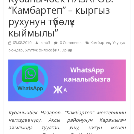
маданияты
“Камбартеп” – кыргыз
жана
рухунун түбөлүк
адабияты
кыймылы”
,
05.08.2010
kmb3
0 Comments
Камбартеп
Улуттук
,
,
оюндар
Улуттук философия
Эр өнөр
Кубанычбек Назаров- “Камбартеп” мектебинин
негиздөөчүсү. Аксы районунун Каражыгач
айылында туулган. Ушу, цигун менен