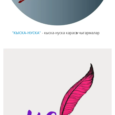
"КЫСКА-НУСКА"
- кыска-нуска карасөз чыгармалар