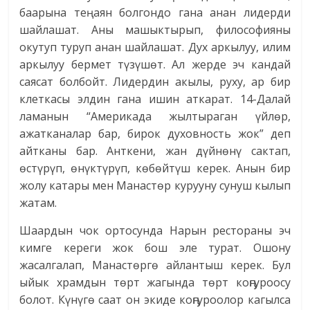
баарына тең аян болгондо гана анан лидерди
шайлашат. Аны машыктырып, философияны
окутуп туруп анан шайлашат. Дух аркылуу, илим
аркылуу бермет түзүшөт. Ал жерде эч кандай
саясат болбойт. Лидердин акылы, руху, ар бир
клеткасы элдин гана ишин аткарат. 14-Далай
ламанын “Америкада жылтыраган үйлөр,
ажатканалар бар, бирок духовность жок” деп
айтканы бар. Анткени, жан дүйнөнү сактап,
өстүрүп, өнүктүрүп, көбөйтүш керек. Анын бир
жолу катары мен Манастөр курууну сунуш кылып
жатам.
Шаардын чок ортосунда Нарын рестораны эч
кимге кереги жок бош эле турат. Ошону
жасалгалап, Манастөргө айлантыш керек. Бул
ыйык храмдын төрт жагында төрт коңгуроосу
болот. Күнүгө саат он экиде коңгуроолор кагылса