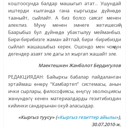
коштоосунда балдар машыгып атат… Ушундай
иштерди кылганда гана кыргызды дүйнөдө
тааныйт, сыйлайт. А биз болсо саясат менен
алекпиз. Муну менен эмнеге жетишесиң?
Баарыбыз бул дүйнөдө убактылуу мейманбыз.
Бири-бирибизге жаман айтпай, бири -бирибизди
сыйлап жашашыбыз керек. Ошондо мен чоңмун
дегендер азаят эле дагы эл жыргап жашайт эле.
Маектешкен
Жанболот Бердигулов
РЕДАКЦИЯДАН: Байыркы бабалар пайдаланган
эртаймаш өнөрү “Камбартеп” системасы, анын
ички сырлары, философиясы, өнүгүү эволюциясы
жөнүндөгү кенен материалдарды гезитибиздин
кийинки сандарынан окуй аласыздар.
«Кыргыз туусу» (
«Кыргыз гезиттер айылы»
),
30.07.2010-ж.