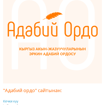
"Адабий ордо" сайтынан:
Кечки күү