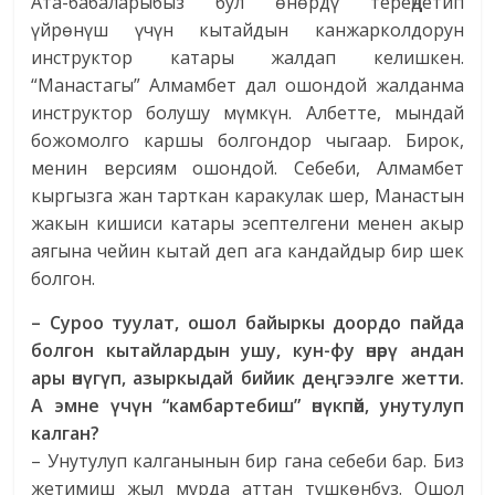
Ата-бабаларыбыз бул өнөрдү тереңдетип
үйрөнүш үчүн кытайдын канжарколдорун
инструктор катары жалдап келишкен.
“Манастагы” Алмамбет дал ошондой жалданма
инструктор болушу мүмкүн. Албетте, мындай
божомолго каршы болгондор чыгаар. Бирок,
менин версиям ошондой. Себеби, Алмамбет
кыргызга жан тарткан каракулак шер, Манастын
жакын кишиси катары эсептелгени менен акыр
аягына чейин кытай деп ага кандайдыр бир шек
болгон.
– Суроо туулат, ошол байыркы доордо пайда
болгон кытайлардын ушу, кун-фу өнөрү андан
ары өнүгүп, азыркыдай бийик деңгээлге жетти.
А эмне үчүн “камбартебиш” өнүкпөй, унутулуп
калган?
– Унутулуп калганынын бир гана себеби бар. Биз
жетимиш жыл мурда аттан түшкөнбүз. Ошол