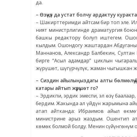
да.
– Өзүңүз да устат болчу ардактуу курак
– Шакирттеримди айтсам бир топ эле. 
ният министрлигинде драматургия боюн
башкы редактору болуп иштегем. Ошо
кылдым. Ошондогу жаштардан Абдуганы 
Маннанов, Александр Балбекин, Султан
бирге “Асыл адамдар” циклын чыгаралы
жүрүшөт, шүгүрчүлүк, жаман чыгышкан ж
– Сиздин айылыңыздагы алты бөлмөлүү үй
катары айтып жүрүшөт го?
– Эрдикпи, эрдик эмеспи, эл өзү баалаа
бердим. Жакында ал үйдүн жарымына айы
атап айтканда: Ибраимов айыл өкмө
министрине арыз жаздым. Ошентип а
көмөк болмой болду. Менин сүйүнгөнүм 