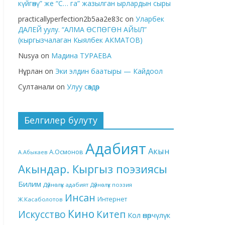
күйгөнү” же “С… га” жазылган ырлардын сыры
practicallyperfection2b5aa2e83c
on
Уларбек
ДАЛЕЙ уулу. “АЛМА ӨСПӨГӨН АЙЫЛ”
(кыргызчалаган Кыялбек АКМАТОВ)
Nusya
on
Мадина ТУРАЕВА
Нұрлан
on
Эки элдин баатыры — Кайдоол
Султанали
on
Улуу сөздөр
Белгилер булуту
Адабият
Акын
А.Осмонов
А.Абыкаев
Акындар. Кыргыз поэзиясы
Билим
Дүйнөлүк адабият
Дүйнөлүк поэзия
Инсан
Интернет
Ж.Касаболотов
Кино
Китеп
Искусство
Кол өнөрчүлүк