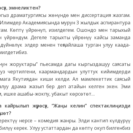
сүз, эмнеликтен?
ргыз драматургиясы жөнүндө мен диссертация жазгам.
. Илимдер Академиясында мурун 3 жылдык аспирантура
угам. Көптү үйрөнүп, изилдегем. Ошондо мен тарыхый
н үйрөндүм. Дегеле тарыхты үйрөнүү кайсы заманда
дүйнөлүк элдер менен теңтайлаша турган улуу каада-
милдетибиз.
нун жоруктары” пьесамда дагы кыргыздашуу саясаты
муз чертилгени, каармандардын улуттук кийимдерди
мага Якутиядан киши келди. Ал мамлекеттик саясый
луу драма жазып бер деп атайын келген экен. Эми
, ишке ашабы-жокпу, убакыт көрсөтөт…
 кайрылып жүрөсүз, “Жаңы келин” спектаклиңизди
үшөт?
еректүү нерсе – комедия жанры. Элди кантип күлдүрүү
билүү керек. Улуу устаттардан да көптү окуп билгенбиз