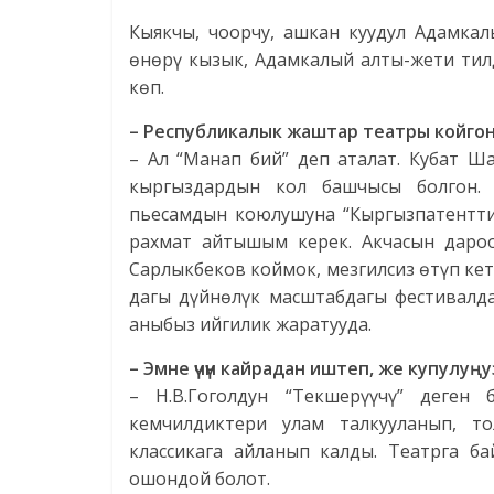
Кыякчы, чоорчу, ашкан куудул Адамкал
өнөрү кызык, Адамкалый алты-жети тил
көп.
– Республикалык жаштар
театры койгон 
– Ал “Манап бий” деп аталат. Кубат 
кыргыздардын кол башчысы болгон. 
пьесамдын коюлушуна “Кыргызпатентти
рахмат айтышым керек. Акчасын дароо
Сарлыкбеков коймок, мезгилсиз өтүп кет
дагы дүйнөлүк масштабдагы фестивалда
аныбыз ийгилик жаратууда.
– Эмне үчүн кайрадан иштеп, же купулуң
– Н.В.Гоголдун “Текшерүүчү” деген
кемчилдиктери улам талкууланып, т
классикага айланып калды. Театрга 
ошондой болот.