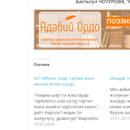
Бактыгүл ЧОТУРОВА,
“
Похожее
М.Тойбаев: Азыр тарбия жеке
Маңдай те
менчик болуп калды
Мен дайы
"Азыркы шартта жаштарды
жолуккан 
тарбиялоо үчүн катуу тартип
жылдар, м
жана акыйкат идеология керек", -
кезим эсим
дейт Кыргызстандын Эл
Фрунзе ша
жазуучусу, драматург Мырзабек
бөтөнчө жа
25.01.2011
Тойбаев "Азаттыкка" берген
16.03.2009
жарык, элд
маегинде. Мырзабек Тойбаевдин
сезилчү. 