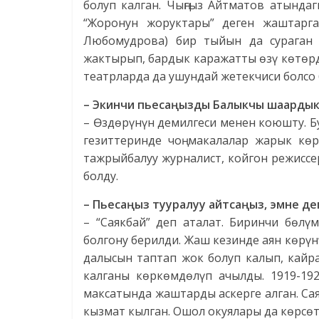
болуп калган. Чыңгыз Айтматов атында
“Жоронун жоруктары” деген жаштарга
Любомудрова) бир тыйын да сураган ж
жактырып, бардык каражатты өзү көтөрдү
театрларда да ушундай жетекчиси болсо б
– Экинчи пьесаңызды Балыкчы шаардык 
– Өздөрүнүн демилгеси менен коюшту. Б
гезиттеринде чоң макалалар жарык кө
тажрыйбалуу журналист, койгон режиссе
болду.
– Пьесаңыз тууралуу айтсаңыз, эмне де
– “Саякбай” деп аталат. Биринчи бөлү
болгону берилди. Жаш кезинде аян көрүн
далысын таптап жок болуп калып, кайр
калганы көркөмдөлүп ачылды. 1919-19
максатында жаштарды аскерге алган. С
кызмат кылган. Ошол окуялары да көрсөт