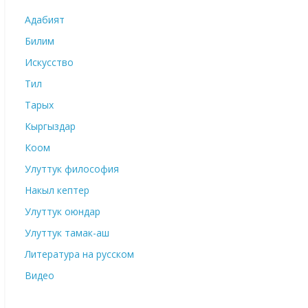
Адабият
Билим
Искусство
Тил
Тарых
Кыргыздар
Коом
Улуттук философия
Накыл кептер
Улуттук оюндар
Улуттук тамак-аш
Литература на русском
Видео