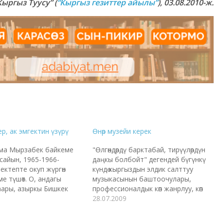
Кыргыз Туусу”
(
“Кыргыз гезиттер айылы”
), 03.08.2010-ж.
р, ак эмгектин үзүрү
Өнөр музейи керек
ма Мырзабек байкеме
"Өлгөндөрдү барктабай, тирүүлөрдүн
сайын, 1965-1966-
даңкы болбойт" дегендей бүгүнкү
ектепте окуп жүргөн
күндө кыргыздын элдик салттуу
е түшөт. О, андагы
музыкасынын баштоочулары,
ары, азыркы Бишкек
профессионалдык көп жанрлуу, көп
шыл, күнү-түнү жап-
тармактуу театралдык, музыкалык
28.07.2009
ин жашоосу да бөлөкчө
өнөрүбүздүн түптөрүн түптөшкөн,
Мырзабек байке жапжаш,
оозеки, жазма адабиятыбыздын