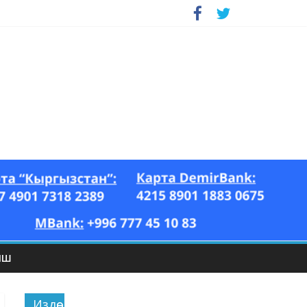
ЫШ
Издөө