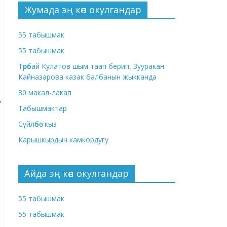
Жумада эң көп окулгандар
55 табышмак
55 табышмак
Төрөбай Кулатов шым таап берип, Зууракан
Кайназарова казак балбанын жыкканда
80 макал-лакап
Табышмактар
Сүйлөбөс кыз
Карышкырдын камкордугу
Айда эң көп окулгандар
55 табышмак
55 табышмак