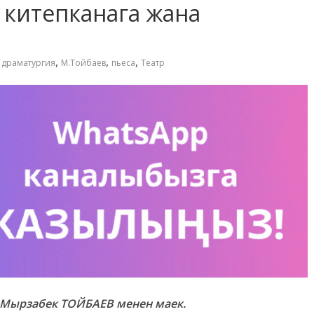
ү китепканага жана
,
,
,
,
драматургия
М.Тойбаев
пьеса
Театр
 Мырзабек ТОЙБАЕВ менен маек.