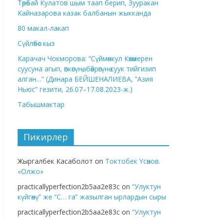
Төрөбай Кулатов шым таап берип, Зууракан
Кайназарова казак балбанын жыкканда
80 макал-лакап
Сүйлөбөс кыз
Карачач Чокморова: “Сүймөнкул Көкөмерен
суусуна агып, өпкөсүнө, бөйрөгүнө суук тийгизип
алган…” (Динара БЕЙШЕНАЛИЕВА, “Азия
Ньюс” гезити, 26.07–17.08.2023-ж.)
Табышмактар
Пикирлер
Жыргалбек Касаболот
on
Токтобек Үсөнов.
«Олжо»
practicallyperfection2b5aa2e83c
on
“Улуктун
күйгөнү” же “С… га” жазылган ырлардын сыры
practicallyperfection2b5aa2e83c
on
“Улуктун