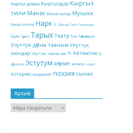
Кыргыз
Кыргыздар
Кыргыз даамы
тили
Манас
Музыка
Манасчылар
Нарк
Накыл кептер
О. Шакир
Салт
Санжыра
Тарых
Театр
Сын
Төкмө акын
Сүрөт
Тил
Улуттук дүйнө тааным
Улуттук
оюндар
Ч. Айтматов
Улуттук тамак-аш
Ш.
Эстутум
аңгеме
жомок
Дүйшеев
комуз
поэзия
сынак
котормо
маданият
Архив
Архив