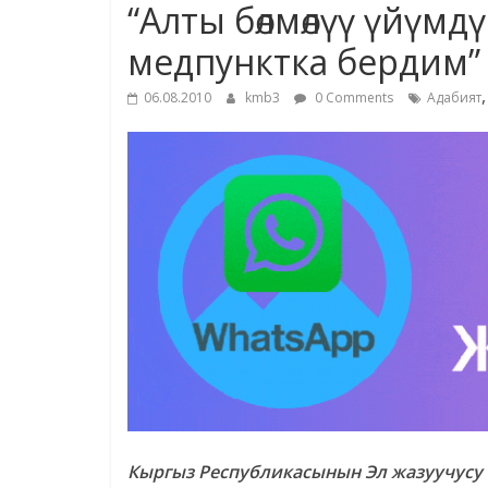
“Алты бөлмөлүү үйүмд
медпунктка бердим”
06.08.2010
kmb3
0 Comments
Адабият
Кыргыз Республикасынын Эл жазуучусу