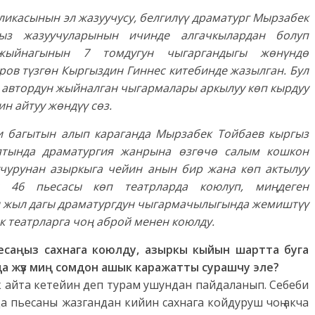
ликасынын эл жазуучусу, белгилүү драматург Мырзабек
ыз жазуучуларынын ичинде алгачкылардан болуп
жыйнагынын 7 томдугун чыгаргандыгы жөнүндө
ов түзгөн Кыргыздин Гиннес китебинде жазылган. Бул
 автордун жыйналган чыгармалары аркылуу көп кырдуу
ин айтуу жөндүү сөз.
и багытын алып караганда Мырзабек Тойбаев кыргыз
иятында драматургия жанрына өзгөчө салым кошкон
учурунан азыркыга чейин анын бир жана көп актылуу
ы 46 пьесасы көп театрларда коюлуп, миңдеген
н жыл дагы драматургдун чыгармачылыгында жемиштүү
к театрларга чоң аброй менен коюлду.
ьесаңыз сахнага коюлду, азыркы кыйын шартта буга
а жүз миң сомдон ашык каражатты сурашчу эле?
ык айта кетейин деп турам ушундан пайдаланып. Себеби
 пьесаны жазгандан кийин сахнага койдуруш чоң акча