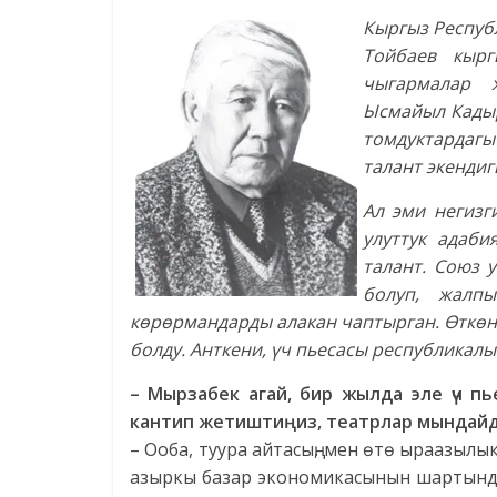
Кыргыз Респуб
Тойбаев кырг
чыгармалар 
Ысмайыл Кадыр
томдуктардагы
талант экендиг
Ал эми негизг
улуттук адаб
талант. Союз 
болуп, жалп
көрөрмандарды алакан чаптырган. Өткө
болду. Анткени, үч пьесасы республикалы
– Мырзабек агай, бир жылда эле үч п
кантип жетиштиңиз, театрлар мындайд
– Ооба, туура айтасың, мен өтө ыраазыл
азыркы базар экономикасынын шартында