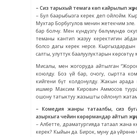
– Сиз тарыхый темага көп кайрылып жүрө
– Бул баарыбызга керек деп ойлойм. Кы
Мухтар Борбугулов менин жетекчим эле
бар болчу. Мен күндүзгү бөлүмүндө ок
теманы кантип жазуу керектигин абда
болсо дагы керек нерсе. Кыргыздардын 
салты, улуттук баалуулуктарын көрсөтүү 
Мисалы, мен жогоруда айтылган “Жоро
коюлду. Боз үй бар, очогу, сыртта ко
кийгени бүт колдонулду. Жакын арада 
ишмер Максим Кирович Аммосов туура
ошону татыктуу жазышты ойлонуп жатам
– Комедия жанры татаалбы, сиз буга
азыркыга чейин көрөрмандар айтып жүр
– Албетте, драматургияда татаал жана к
керек? Кыйын да. Бирок, муну да үйрөнө 