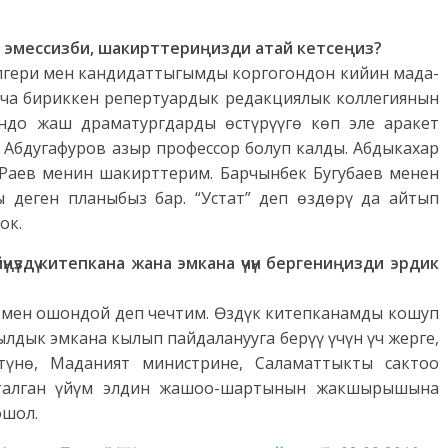
та эмессизби, шакирттериңизди атай кетсеңиз?
Илгери мен кандидаттыгымды коргогондон кийин мада-
ча бириккен репертуардык редакциялык коллегиянын
ндо жаш драматургдарды өстүрүүгө көп эле аракет
Абдугафуров азыр профессор болуп калды. Абдыкахар
 Раев менин шакирттерим. Барчынбек Бугубаев менен
 деген планыбыз бар. “Устат” деп өздөрү да айтып
ок.
үңүздү китепкана жана эмкана үчүн бергениңизди эрдик
р, мен ошондой деп чечтим. Өздүк китепканамды кошуп
лдык эмкана кылып пайдаланууга берүү үчүн үч жерге,
түнө, Маданият министрине, Саламаттыкты сактоо
талган үйүм элдин жашоо-шартынын жакшырышына
ошол.