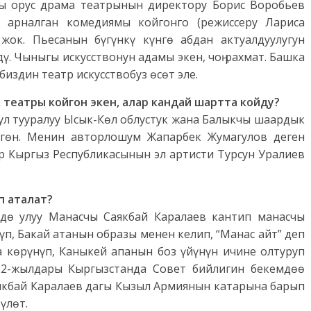
гы орус драма театрынын директору Борис Воробьев
 арналган комедиямы койгонго (режиссеру Лариса
ок. Пьесанын бүгүнкү күнгө абдан актуалдуулугун
. Чыныгы искусствонун адамы экен, чоң рахмат. Башка
издин театр искусствобуз өсөт эле.
театры койгон экен, алар кандай шартта койду?
ул тууралуу Ысык-Көл облустук жана Балыкчы шаардык
ргөн. Менин авторлошум Жапарбек Жумагулов деген
р Кыргыз Республикасынын эл артисти Турсун Уралиев
п аталат?
мдө улуу Манасчы Саякбай Каралаев кантип манасчы
үп, Бакай атанын образы менен келип, “Манас айт” деп
а көрүнүп, Каныкей апанын боз үйүнүн ичине олтуруп
22-жылдары Кыргызстанда Совет бийлигин бекемдөө
аякбай Каралаев дагы Кызыл Армиянын катарына барып
үлөт.