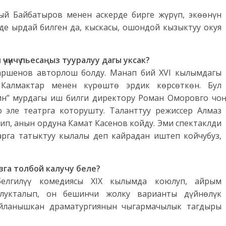
ый Байбатыров менен аскерде бирге жүрүп, экөөнүн
де ырдай билген да, кыскасы, ошондой кызыктуу окуя
үчүнчү пьесаңыз тууралуу дагы уксак?
Шаршенов авторлош болду. Манап бий XVI кылымдагы
Калмактар менен күрөштө эрдик көрсөткөн. Бул
н” мурдагы иш билги директору Роман Оморовго чоң
 эле театрга которушту. Таланттуу режиссер Алмаз
ип, анын ордуна Камат Касенов койду. Эми спектаклди
рга татыктуу кылалы деп кайрадан иштеп койчубуз,
узга толбой калучу беле?
 белгилүү комедиясы XIХ кылымда коюлуп, айрым
олукталып, он бешинчи жолку варианты дүйнөлүк
байланышкан драматургиянын чыгармачылык тагдыры