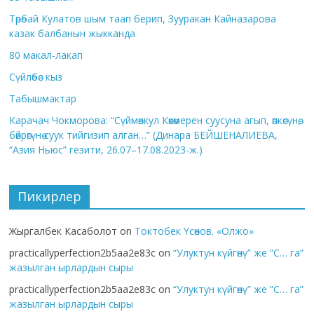
Төрөбай Кулатов шым таап берип, Зууракан Кайназарова
казак балбанын жыкканда
80 макал-лакап
Сүйлөбөс кыз
Табышмактар
Карачач Чокморова: “Сүймөнкул Көкөмерен суусуна агып, өпкөсүнө,
бөйрөгүнө суук тийгизип алган…” (Динара БЕЙШЕНАЛИЕВА,
“Азия Ньюс” гезити, 26.07–17.08.2023-ж.)
Пикирлер
Жыргалбек Касаболот
on
Токтобек Үсөнов. «Олжо»
practicallyperfection2b5aa2e83c
on
“Улуктун күйгөнү” же “С… га”
жазылган ырлардын сыры
practicallyperfection2b5aa2e83c
on
“Улуктун күйгөнү” же “С… га”
жазылган ырлардын сыры