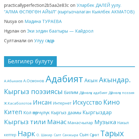
practicallyperfection2b5aa2e83c
on
Уларбек ДАЛЕЙ уулу.
“АЛМА ӨСПӨГӨН АЙЫЛ” (кыргызчалаган Кыялбек АКМАТОВ)
Nusya
on
Мадина ТУРАЕВА
Нұрлан
on
Эки элдин баатыры — Кайдоол
Султанали
on
Улуу сөздөр
Белгилер булуту
Адабият
Акындар.
Акын
А.Осмонов
А.Абыкаев
Кыргыз поэзиясы
Билим
Дүйнөлүк адабият
Дүйнөлүк поэзия
Кино
Инсан
Искусство
Интернет
Ж.Касаболотов
Китеп
Кыргыздар
Кол өнөрчүлүк
Кыргыз даамы
Кыргыз тили
Манас
Музыка
Манасчылар
Накыл
Тарых
Нарк
Сын
кептер
Сүрөт
О. Шакир
Салт
Санжыра