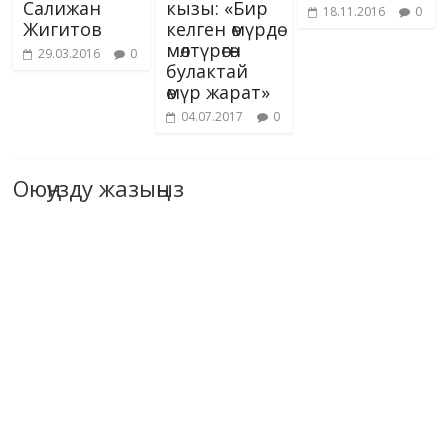
Салижан
кызы: «Бир
18.11.2016
0
Жигитов
келген өмүрдө
мөлтүрөгөн
29.03.2016
0
булактай
өмүр жарат»
04.07.2017
0
Оюңузду жазыңыз