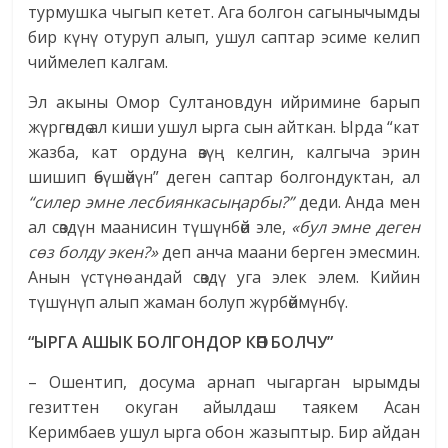
турмушка чыгып кетет. Ага болгон сагынычымды
бир күнү отуруп алып, ушул саптар эсиме келип
чиймелеп калгам.
Эл акыны Омор Султановдун ийримине барып
жүргөндө ал киши ушул ырга сын айткан. Ырда “кат
жазба, кат ордуна өзүң келгин, калгыча эрин
шишип өбүшөйүн” деген саптар болгондуктан, ал
“силер эмне лесбиянкасыңарбы?”
деди. Анда мен
ал сөздүн маанисин түшүнбөй эле,
«бул эмне деген
сөз болду экен?»
деп анча маани берген эмесмин.
Анын үстүнө андай сөздү уга элек элем. Кийин
түшүнүп алып жаман болуп жүрбөймүнбү.
“ЫРГА АШЫК БОЛГОНДОР КӨП БОЛЧУ”
– Ошентип, досума арнап чыгарган ырымды
гезиттен окуган айылдаш таякем Асан
Керимбаев ушул ырга обон жазыптыр. Бир айдан