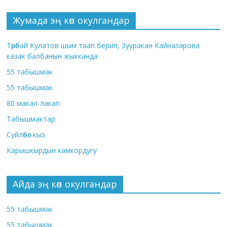
Жумада эң көп окулгандар
Төрөбай Кулатов шым таап берип, Зууракан Кайназарова
казак балбанын жыкканда
55 табышмак
55 табышмак
80 макал-лакап
Табышмактар
Сүйлөбөс кыз
Карышкырдын камкордугу
Айда эң көп окулгандар
55 табышмак
55 табышмак