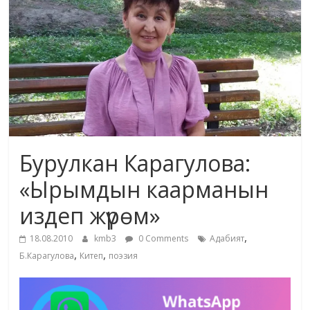
маданияты
жана
адабияты
Бурулкан Карагулова:
«Ырымдын каарманын
издеп жүрөм»
,
18.08.2010
kmb3
0 Comments
Адабият
,
,
Б.Карагулова
Китеп
поэзия