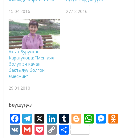
15.04.2016
27.12.2016
Акын Бурулкан
Карагулова: “Мен аял
болуп эч качан
бактылуу болгон
эмесмин”
29.01.2010
Бөлүшүңүз
F
T
X
Li
T
Bl
W
M
O
ac
el
n
u
o
h
e
d
V
G
P
C
S