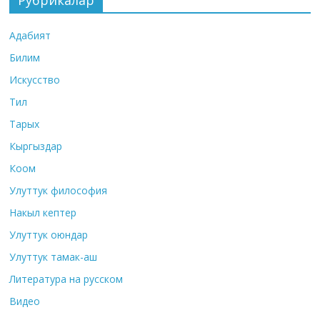
Адабият
Билим
Искусство
Тил
Тарых
Кыргыздар
Коом
Улуттук философия
Накыл кептер
Улуттук оюндар
Улуттук тамак-аш
Литература на русском
Видео