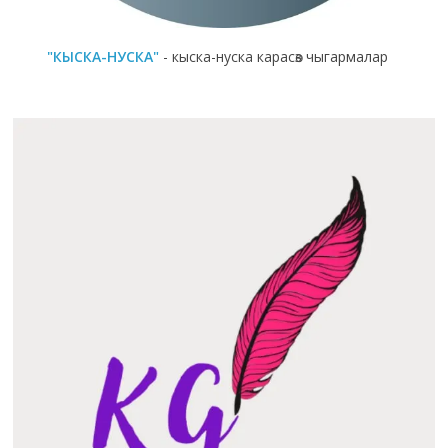
"КЫСКА-НУСКА"
- кыска-нуска карасөз чыгармалар