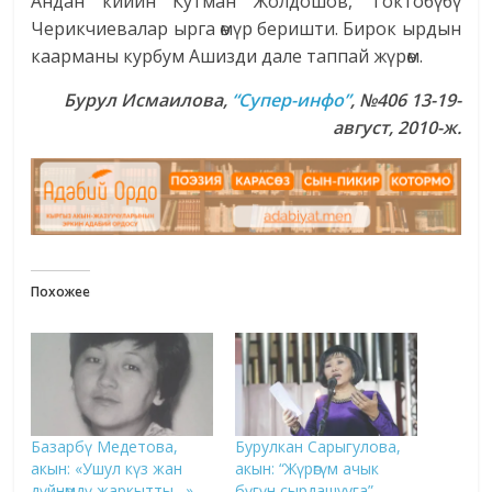
Андан кийин Кутман Жолдошов, Токтобүбү
Черикчиевалар ырга өмүр беришти. Бирок ырдын
каарманы курбум Ашизди дале таппай жүрөм.
Бурул Исмаилова
,
“Супер-инфо”
, №406 13-19-
август, 2010-ж.
Похожее
Базарбү Медетова,
Бурулкан Сарыгулова,
акын: «Ушул күз жан
акын: “Жүрөгүм ачык
дүйнөмдү жаркытты…»
бүгүн сырдашууга”