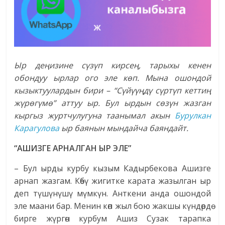
Ыр деңизине сүзүп кирсең, тарыхы кенен
обондуу ырлар ого эле көп. Мына ошондой
кызыктуулардын бири – “Сүйүүңдү сүртүп кеттиң
жүрөгүмө” аттуу ыр. Бул ырдын сөзүн жазган
кыргыз журтчулугуна таанымал акын
Бурулкан
Карагулова
ыр баянын мындайча баяндайт.
“АШИЗГЕ АРНАЛГАН ЫР ЭЛЕ”
– Бул ырды курбу кызым Кадырбекова Ашизге
арнап жазгам. Көбү жигитке карата жазылган ыр
деп түшүнүшү мүмкүн. Анткени анда ошондой
эле маани бар. Менин көп жыл бою жакшы күндөрдө
бирге жүргөн курбум Ашиз Сузак тарапка