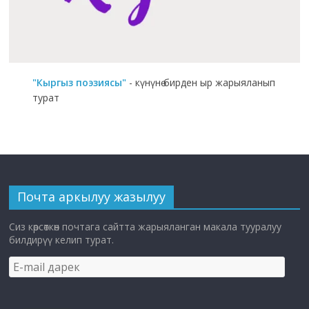
"Кыргыз поэзиясы"
- күнүнө бирден ыр жарыяланып
турат
Почта аркылуу жазылуу
Сиз көрсөткөн почтага сайтта жарыяланган макала тууралуу
билдирүү келип турат.
E-
mail
дарек