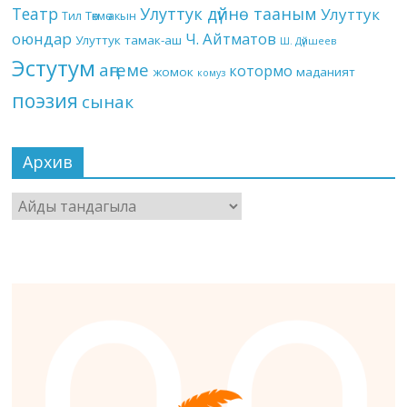
Театр
Улуттук дүйнө тааным
Улуттук
Төкмө акын
Тил
оюндар
Ч. Айтматов
Улуттук тамак-аш
Ш. Дүйшеев
Эстутум
аңгеме
котормо
жомок
маданият
комуз
поэзия
сынак
Архив
Архив