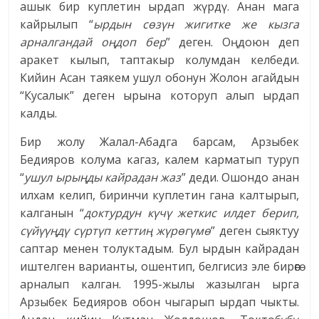
ашык бир куплетин ырдап жүрдү. Анан мага
кайрылып “
ырдын сөзүн жигитке же кызга
арналгандай оңдоп бер
” деген. Оңдоюн деп
аракет кылып, таптакыр колумдан келбеди.
Кийин Асан таякем ушул обонун Жолон агайдын
“Кусалык” деген ырына которуп алып ырдап
калды.
Бир жолу Жалал-Абадга барсам, Арзыбек
Бедияров колума кагаз, калем карматып туруп
“
ушул ырыңды кайрадан жаз
” деди. Ошондо анан
илхам келип, биринчи куплетин гана калтырып,
калганын “
доктурдун күчү жеткис илдет берип,
сүйүүңдү сүртүп кеттиң жүрөгүмө
” деген сыяктуу
саптар менен толуктадым. Бул ырдын кайрадан
иштелген варианты, ошентип, белгисиз эле бирөөгө
арналып калган. 1995-жылы жазылган ырга
Арзыбек Бедияров обон чыгарып ырдап чыкты.