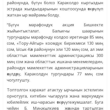
районунда, бүгүн болсо Караколдо кыргыздын
эстрада жылдыздарынын коштоосунда өткөрүлүп
жаткан ыр майрамы болду.
“Бүгүн марафондук акция Бишкекте
жыйынтыкталат. Балыкчы шаарынын
тургундары марафонду колдоо иретинде 85 миң
сом, «Тору-Айгыр» коомдук бирикмеси 130 миң
сом, Ысык-Көл районунун эли 120 миң сом, ал эми
областтык мамлекеттик администрациясы 300
миң сом жана областтык ишкана-мекемелердин,
райондук мамлекеттик администрацияларынын
өкүлдөрү, Караколдун тургундары 77 миң сом
чогултушту.
Топтолгон каражат атактуу ырчынын эстелигин
орнотууга, китебин чыгарууга жана маркумдун
юбилейлик иш-чарасын өткөрүүгө жумшалат. Буга
чейин Б. Миңжылкиев жөнүндө тартылган