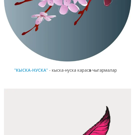
"КЫСКА-НУСКА"
- кыска-нуска карасөз чыгармалар