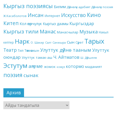
Кыргыз поэзиясы
Билим
Дүйнөлүк адабият
Дүйнөлүк поэзия
Кино
Инсан
Искусство
Интернет
Ж.Касаболотов
Китеп
Кыргыздар
Кол өнөрчүлүк
Кыргыз даамы
Кыргыз тили
Манас
Музыка
Манасчылар
Накыл
Тарых
Нарк
Сын
кептер
Сүрөт
О. Шакир
Салт
Санжыра
Театр
Улуттук дүйнө тааным
Улуттук
Төкмө акын
Тил
оюндар
Ч. Айтматов
Улуттук тамак-аш
Ш. Дүйшеев
Эстутум
аңгеме
котормо
жомок
маданият
комуз
поэзия
сынак
Архив
Архив