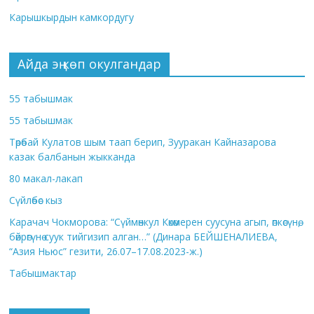
Карышкырдын камкордугу
Айда эң көп окулгандар
55 табышмак
55 табышмак
Төрөбай Кулатов шым таап берип, Зууракан Кайназарова
казак балбанын жыкканда
80 макал-лакап
Сүйлөбөс кыз
Карачач Чокморова: “Сүймөнкул Көкөмерен суусуна агып, өпкөсүнө,
бөйрөгүнө суук тийгизип алган…” (Динара БЕЙШЕНАЛИЕВА,
“Азия Ньюс” гезити, 26.07–17.08.2023-ж.)
Табышмактар