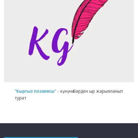
"Кыргыз поэзиясы"
- күнүнө бирден ыр жарыяланып
турат