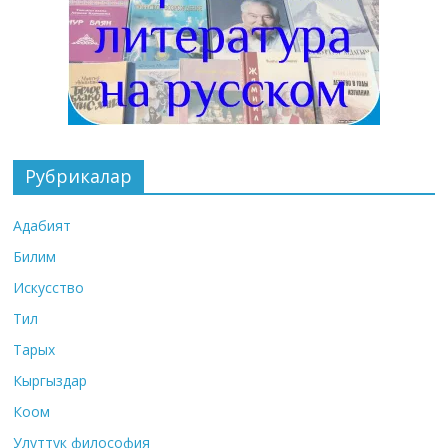
Рубрикалар
Адабият
Билим
Искусство
Тил
Тарых
Кыргыздар
Коом
Улуттук философия