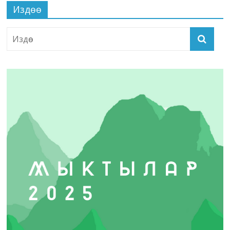
Издөө