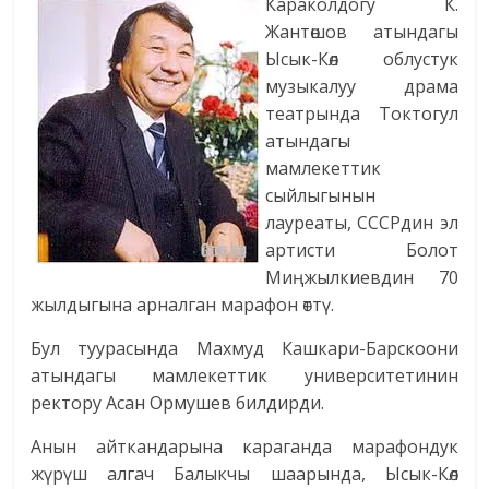
Караколдогу К.
Жантөшов атындагы
Ысык-Көл облустук
музыкалуу драма
театрында Токтогул
атындагы
мамлекеттик
сыйлыгынын
лауреаты, СССРдин эл
артисти Болот
Миңжылкиевдин 70
жылдыгына арналган марафон өттү.
Бул туурасында Махмуд Кашкари-Барскоони
атындагы мамлекеттик университетинин
ректору Асан Ормушев билдирди.
Анын айткандарына караганда марафондук
жүрүш алгач Балыкчы шаарында, Ысык-Көл