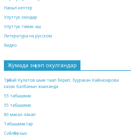
Накыл кептер
Улуттук оюндар
Улуттук тамак-аш
Литература на русском
Видео
Жумада эң көп окулгандар
Төрөбай Кулатов шым таап берип, Зууракан Кайназарова
казак балбанын жыкканда
55 табышмак
55 табышмак
80 макал-лакап
Табышмактар
Сүйлөбөс кыз