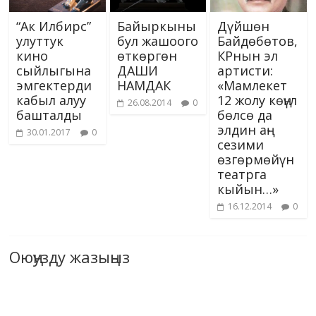
“Ак Илбирс”
Байыркыны
Дүйшөн
улуттук
бул жашоого
Байдөбөтов,
кино
ѳткѳргѳн
КРнын эл
сыйлыгына
ДАШИ
артисти:
эмгектерди
НАМДАК
«Мамлекет
кабыл алуу
12 жолу көңүл
26.08.2014
0
башталды
бөлсө да
элдин аң-
30.01.2017
0
сезими
өзгөрмөйүн
театрга
кыйын…»
16.12.2014
0
Оюңузду жазыңыз