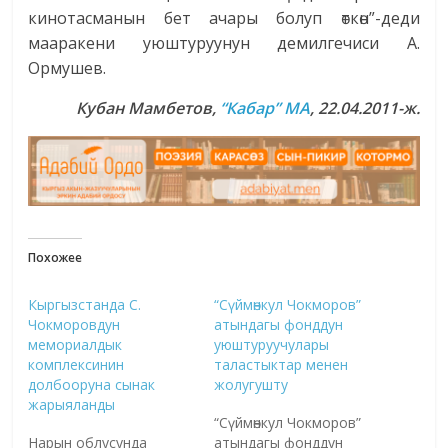
кинотасманын бет ачары болуп өткөн”-деди
мааракени уюштуруунун демилгечиси А.
Ормушев.
Кубан Мамбетов,
“Кабар” МА
, 22.04.2011-ж.
Похожее
Кыргызстанда С.
“Сүймөнкул Чокморов”
Чокморовдун
атындагы фонддун
мемориалдык
уюштуруучулары
комплексинин
таластыктар менен
долбооруна сынак
жолугушту
жарыяланды
“Сүймөнкул Чокморов”
Нарын облусунда
атындагы фонддун