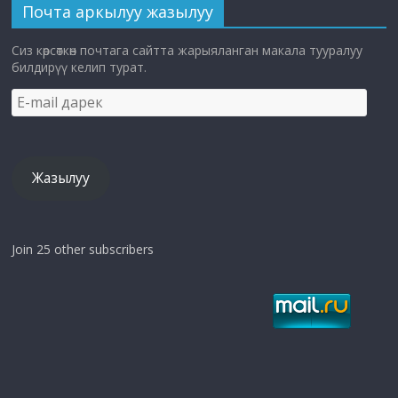
Почта аркылуу жазылуу
Сиз көрсөткөн почтага сайтта жарыяланган макала тууралуу
билдирүү келип турат.
E-
mail
дарек
Жазылуу
Join 25 other subscribers