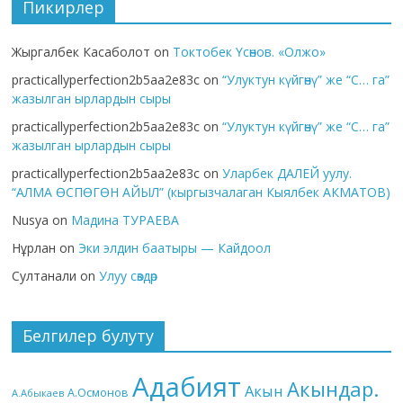
Пикирлер
Жыргалбек Касаболот
on
Токтобек Үсөнов. «Олжо»
practicallyperfection2b5aa2e83c
on
“Улуктун күйгөнү” же “С… га”
жазылган ырлардын сыры
practicallyperfection2b5aa2e83c
on
“Улуктун күйгөнү” же “С… га”
жазылган ырлардын сыры
practicallyperfection2b5aa2e83c
on
Уларбек ДАЛЕЙ уулу.
“АЛМА ӨСПӨГӨН АЙЫЛ” (кыргызчалаган Кыялбек АКМАТОВ)
Nusya
on
Мадина ТУРАЕВА
Нұрлан
on
Эки элдин баатыры — Кайдоол
Султанали
on
Улуу сөздөр
Белгилер булуту
Адабият
Акындар.
Акын
А.Осмонов
А.Абыкаев