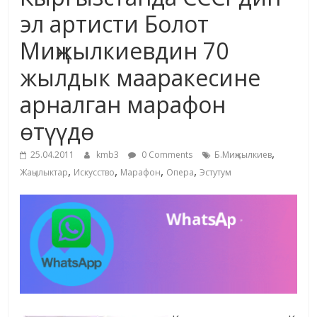
маданияты
эл артисти Болот
жана
Миңжылкиевдин 70
адабияты
жылдык мааракесине
арналган марафон
өтүүдө
,
25.04.2011
kmb3
0 Comments
Б.Миңжылкиев
,
,
,
,
Жаңылыктар
Искусство
Марафон
Опера
Эстутум