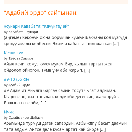
"Адабий ордо" сайтынан:
Ясунари Кавабата: “Көлчүктөгү ай”
by Кавабата Ясунари
(аңгеме) Кёконун оюна оорукчан күйөөсүнө бакчаны кол күзгүдөн
көрсөтүү амалы келбеспи. Экинчи кабатта төшөктө жаткан […]
Кечки күү
by Төлөкова Элмира
Айыл кечи, комуз күүсү мукам бир, кылын тартып жел
ойдолоп ойногон. Түмөн үнү аба жарып, […]
#9-10 (55 сөз)
by Адабий Ордо
#9 Адам-ит Айылга барган сайын тосуп чыгат алдыман.
Кыңшылап, жыттагылап, келдиңби дегенсип, жалооруйт.
Башынан сылайм, […]
Ичик
by Сулайманов Шабдан
Арымында турмуш деген сапардын, Азбы-көппү бакыт даамын
тата алдым. Антсе деле кусам артат кай бирде […]