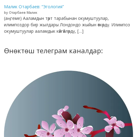
Малик Отарбаев: “Эгология”
by Отарбаев Малик
(аңгеме) Ааламдын төрт тарабынан окумуштуулар,
илимпоздор бир жылдары Лондондо жыйын өткөрдү. Илимпоз
окумуштуулар ааламдык көйгөйлөрдү, […]
Өнөктөш телеграм каналдар: