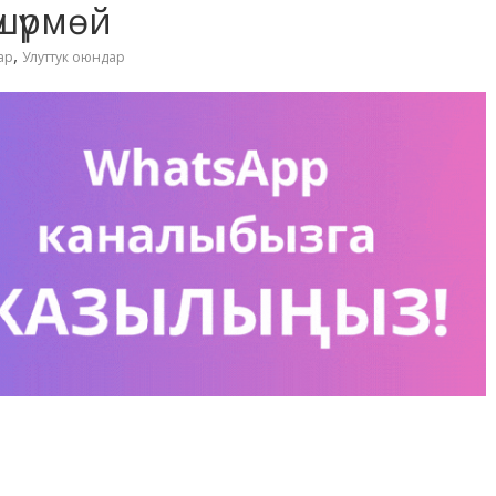
шүрмөй
,
ар
Улуттук оюндар