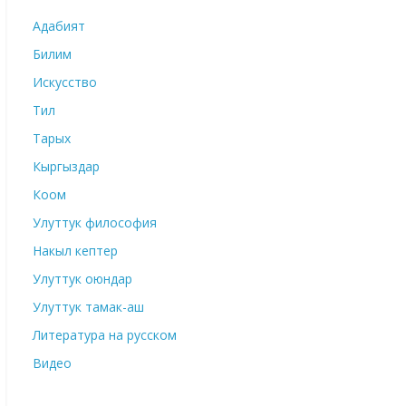
Адабият
Билим
Искусство
Тил
Тарых
Кыргыздар
Коом
Улуттук философия
Накыл кептер
Улуттук оюндар
Улуттук тамак-аш
Литература на русском
Видео