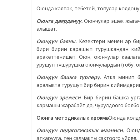
Оюнда калпак, тебетей, топулар колдону
Оюнга даярдануу.
Оюнчулар эшек жыгачт
алышат.
Оюндун баяны.
Кезектери менен ар би
бири бирин карашып турушкандан кий
аракеттенишет. Оюн, оюнчулар каалага
урушуп түшүрүшкөн оюнчулардын (гобу, о
Оюндун башка түрлөрү
, Атка минип 
аралыкта турушуп бир бирин кийимдерин
Оюндун эрежеси
. Бир бирин башка ур
кармашы жарабайт да, чурулдоого болбо
Оюнга методикалык көрсөтмө.
Оюнда колдо
Оюндун педагогикалык мааниси.
Оюнда
аткарууга, тең салмакты сактоого үйрөтөт.