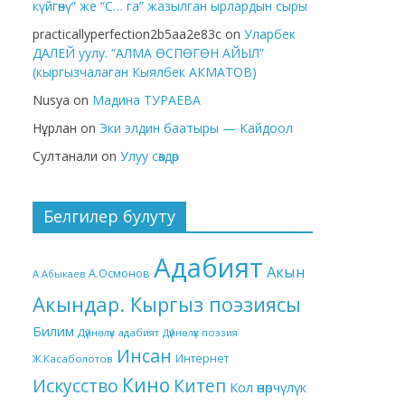
күйгөнү” же “С… га” жазылган ырлардын сыры
practicallyperfection2b5aa2e83c
on
Уларбек
ДАЛЕЙ уулу. “АЛМА ӨСПӨГӨН АЙЫЛ”
(кыргызчалаган Кыялбек АКМАТОВ)
Nusya
on
Мадина ТУРАЕВА
Нұрлан
on
Эки элдин баатыры — Кайдоол
Султанали
on
Улуу сөздөр
Белгилер булуту
Адабият
Акын
А.Осмонов
А.Абыкаев
Акындар. Кыргыз поэзиясы
Билим
Дүйнөлүк адабият
Дүйнөлүк поэзия
Инсан
Интернет
Ж.Касаболотов
Кино
Китеп
Искусство
Кол өнөрчүлүк