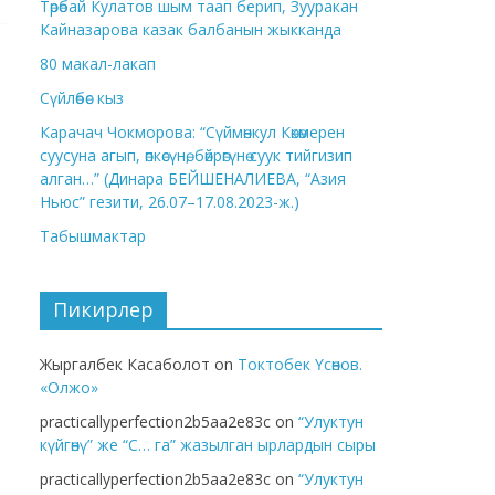
Төрөбай Кулатов шым таап берип, Зууракан
Кайназарова казак балбанын жыкканда
80 макал-лакап
Сүйлөбөс кыз
Карачач Чокморова: “Сүймөнкул Көкөмерен
суусуна агып, өпкөсүнө, бөйрөгүнө суук тийгизип
алган…” (Динара БЕЙШЕНАЛИЕВА, “Азия
Ньюс” гезити, 26.07–17.08.2023-ж.)
Табышмактар
Пикирлер
Жыргалбек Касаболот
on
Токтобек Үсөнов.
«Олжо»
practicallyperfection2b5aa2e83c
on
“Улуктун
күйгөнү” же “С… га” жазылган ырлардын сыры
practicallyperfection2b5aa2e83c
on
“Улуктун