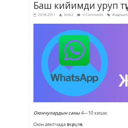
Баш кийимди уруп тү
29.06.2011
kmb3
0 Comments
Жаңылыкт
Оюнчулардын саны
4—10 киши.
Оюн аянтчада өткөрүлөт.