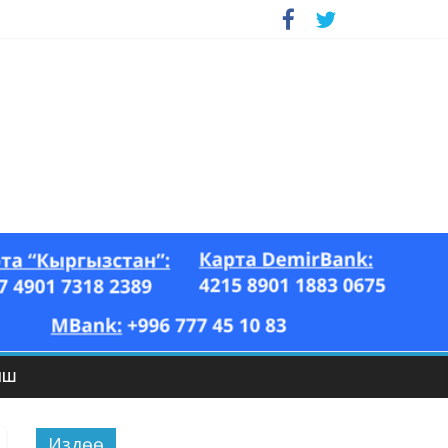
ЫШ
Издөө