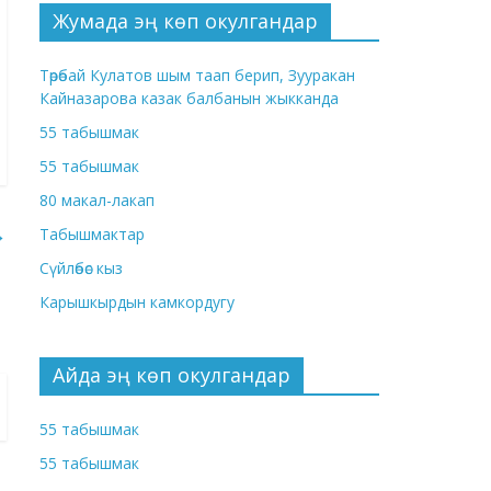
Жумада эң көп окулгандар
Төрөбай Кулатов шым таап берип, Зууракан
Кайназарова казак балбанын жыкканда
55 табышмак
55 табышмак
80 макал-лакап
→
Табышмактар
Сүйлөбөс кыз
Карышкырдын камкордугу
Айда эң көп окулгандар
55 табышмак
55 табышмак