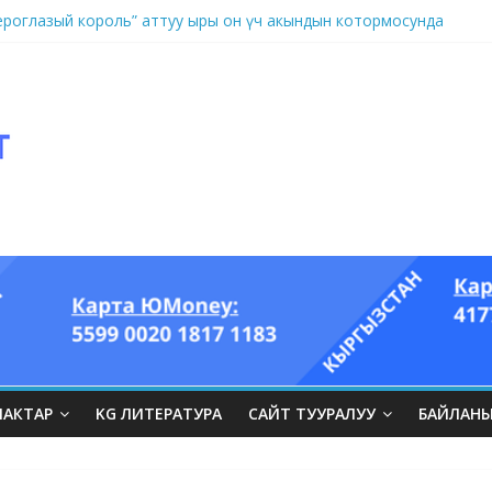
оглазый король” аттуу ыры он үч акындын котормосунда
ЛАКТАР
KG ЛИТЕРАТУРА
САЙТ ТУУРАЛУУ
БАЙЛАН