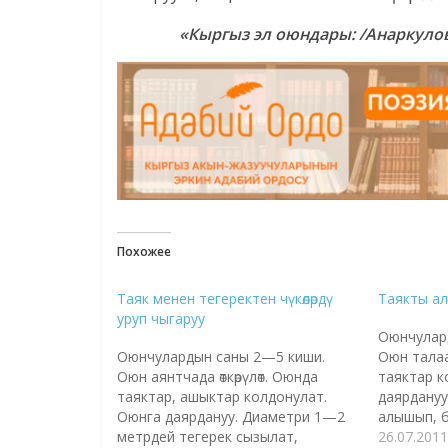
«Кыргыз эл оюндары: /Анаркулов 
Похожее
Таяк менен тегеректен чүкөлөрдү
Таякты ал
уруп чыгаруу
Оюнчулар
Оюнчулардын саны 2—5 киши.
Оюн талаад
Оюн аянтчада өткөрүлөт. Оюнда
таяктар к
таяктар, ашыктар колдонулат.
даярдануу
Оюнга даярдануу. Диаметри 1—2
алышып, б
метрдей тегерек сызылат,
оюндун ша
26.07.2011