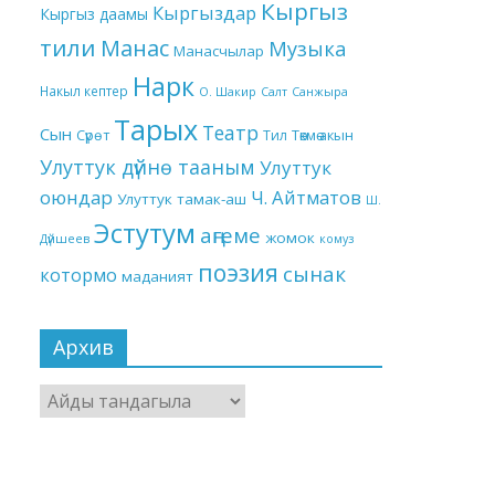
Кыргыз
Кыргыздар
Кыргыз даамы
тили
Манас
Музыка
Манасчылар
Нарк
Накыл кептер
О. Шакир
Салт
Санжыра
Тарых
Театр
Сын
Төкмө акын
Сүрөт
Тил
Улуттук дүйнө тааным
Улуттук
оюндар
Ч. Айтматов
Улуттук тамак-аш
Ш.
Эстутум
аңгеме
жомок
Дүйшеев
комуз
поэзия
сынак
котормо
маданият
Архив
Архив