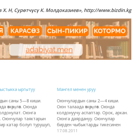
X. Н, Сурөтчүсү К. Молдоказиев», http://www.bizdin.kg
ыстыкка ыргытуу
Мангел менен уруу
дын саны 5—8 киши.
Оюнчулардын саны 2—4 киши.
а өткөрүлөт. Оюнда
Оюн талаада өткөрүлөт. Оюнда
олдонулат. Оюнга
колдонуучу аспаптар. Орок, аркан.
. Оюнчулар таяктарын
Оюнга даярдануу. Оюнчулар
ир катар болуп турушуп,
бирден чыбыктарды тикесинен
рты жөнүндө сүйлөшүп
коюшуп андан 10—15 м. аралыкка
17.08.2011