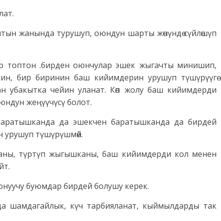
лат.
ын жанында турушуп, оюндун шарты жөнүндө сүйлөшүп
р топтон .бирден оюнчулар эшек жыгачты минишип,
ин, бир биринин баш кийимдерин урушуп түшүрүүгө
н убакытка чейин уланат. Көп жолу баш кийимдерди
юндун жеңүүчүсү болот.
баратышканда да эшекчен баратышканда да бирдей
 урушуп түшүрүшмөй.
ганы, түртүп жыгышканы, баш кийимдерди кол менен
йт.
нуучу буюмдар бирдей болушу керек.
 шамдагайлык, күч тарбияланат, кыймылдарды так