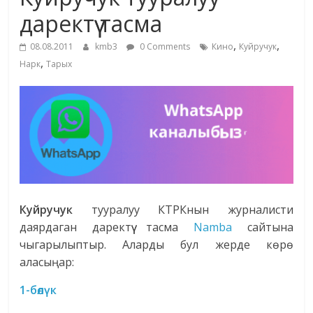
маданияты
даректүү тасма
жана
,
,
адабияты
08.08.2011
kmb3
0 Comments
Кино
Куйручук
,
Нарк
Тарых
Куйручук
тууралуу КТРКнын журналисти
даярдаган даректүү тасма
Namba
сайтына
чыгарылыптыр. Аларды бул жерде көрө
аласыңар:
1-бөлүк