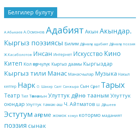
Белгилер булуту
Адабият
Акындар.
Акын
А.Осмонов
А.Абыкаев
Кыргыз поэзиясы
Билим
Дүйнөлүк адабият
Дүйнөлүк поэзия
Кино
Инсан
Искусство
Интернет
Ж.Касаболотов
Китеп
Кыргыздар
Кол өнөрчүлүк
Кыргыз даамы
Кыргыз тили
Манас
Музыка
Манасчылар
Накыл
Тарых
Нарк
Сын
кептер
Сүрөт
О. Шакир
Салт
Санжыра
Театр
Улуттук дүйнө тааным
Улуттук
Төкмө акын
Тил
оюндар
Ч. Айтматов
Улуттук тамак-аш
Ш. Дүйшеев
Эстутум
аңгеме
котормо
жомок
маданият
комуз
поэзия
сынак