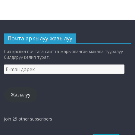
Почта аркылуу жазылуу
Сиз көрсөткөн почтага сайтта жарыяланган макала тууралуу
билдирүү келип турат.
E-
mail
дарек
Жазылуу
Join 25 other subscribers