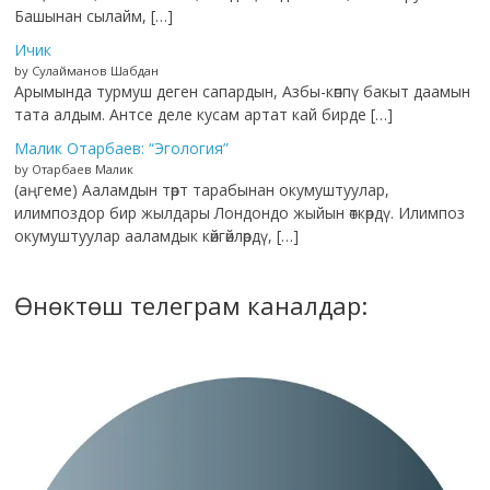
Башынан сылайм, […]
Ичик
by Сулайманов Шабдан
Арымында турмуш деген сапардын, Азбы-көппү бакыт даамын
тата алдым. Антсе деле кусам артат кай бирде […]
Малик Отарбаев: “Эгология”
by Отарбаев Малик
(аңгеме) Ааламдын төрт тарабынан окумуштуулар,
илимпоздор бир жылдары Лондондо жыйын өткөрдү. Илимпоз
окумуштуулар ааламдык көйгөйлөрдү, […]
Өнөктөш телеграм каналдар: