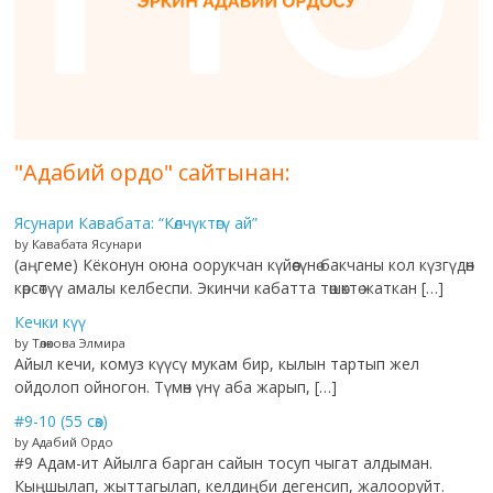
"Адабий ордо" сайтынан:
Ясунари Кавабата: “Көлчүктөгү ай”
by Кавабата Ясунари
(аңгеме) Кёконун оюна оорукчан күйөөсүнө бакчаны кол күзгүдөн
көрсөтүү амалы келбеспи. Экинчи кабатта төшөктө жаткан […]
Кечки күү
by Төлөкова Элмира
Айыл кечи, комуз күүсү мукам бир, кылын тартып жел
ойдолоп ойногон. Түмөн үнү аба жарып, […]
#9-10 (55 сөз)
by Адабий Ордо
#9 Адам-ит Айылга барган сайын тосуп чыгат алдыман.
Кыңшылап, жыттагылап, келдиңби дегенсип, жалооруйт.