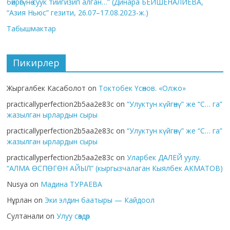
бөйрөгүнө суук тийгизип алган…” (Динара БЕЙШЕНАЛИЕВА,
“Азия Ньюс” гезити, 26.07–17.08.2023-ж.)
Табышмактар
Пикирлер
Жыргалбек Касаболот
on
Токтобек Үсөнов. «Олжо»
practicallyperfection2b5aa2e83c
on
“Улуктун күйгөнү” же “С… га”
жазылган ырлардын сыры
practicallyperfection2b5aa2e83c
on
“Улуктун күйгөнү” же “С… га”
жазылган ырлардын сыры
practicallyperfection2b5aa2e83c
on
Уларбек ДАЛЕЙ уулу.
“АЛМА ӨСПӨГӨН АЙЫЛ” (кыргызчалаган Кыялбек АКМАТОВ)
Nusya
on
Мадина ТУРАЕВА
Нұрлан
on
Эки элдин баатыры — Кайдоол
Султанали
on
Улуу сөздөр