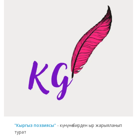
"Кыргыз поэзиясы"
- күнүнө бирден ыр жарыяланып
турат