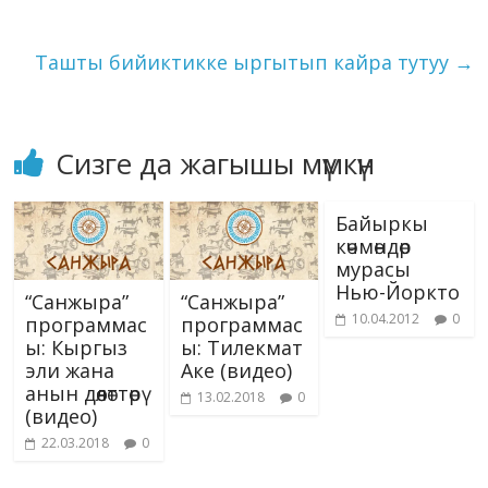
k
p
er
s
n
ni
k
Ташты бийиктикке ыргытып кайра тутуу
→
ki
Сизге да жагышы мүмкүн
Байыркы
көчмөндөр
мурасы
Нью-Йоркто
“Санжыра”
“Санжыра”
10.04.2012
0
программас
программас
ы: Кыргыз
ы: Тилекмат
эли жана
Аке (видео)
анын дөөлөттөрү
13.02.2018
0
(видео)
22.03.2018
0