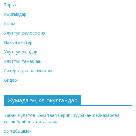
Тарых
Кыргыздар
Коом
Улуттук философия
Накыл кептер
Улуттук оюндар
Улуттук тамак-аш
Литература на русском
Видео
Жумада эң көп окулгандар
Төрөбай Кулатов шым таап берип, Зууракан Кайназарова
казак балбанын жыкканда
55 табышмак