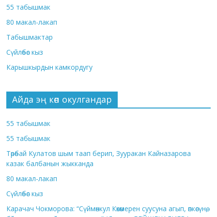
55 табышмак
80 макал-лакап
Табышмактар
Сүйлөбөс кыз
Карышкырдын камкордугу
Айда эң көп окулгандар
55 табышмак
55 табышмак
Төрөбай Кулатов шым таап берип, Зууракан Кайназарова
казак балбанын жыкканда
80 макал-лакап
Сүйлөбөс кыз
Карачач Чокморова: “Сүймөнкул Көкөмерен суусуна агып, өпкөсүнө,