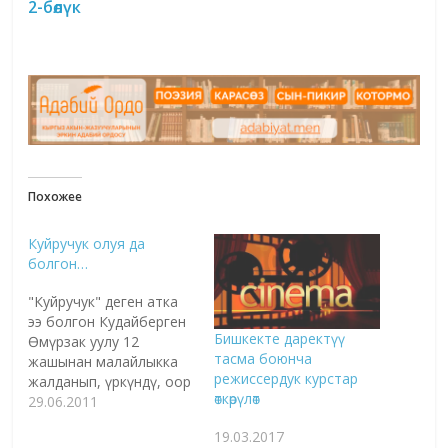
2-бөлүк
Похожее
Куйручук олуя да
болгон…
"Куйручук" деген атка
ээ болгон Кудайберген
Бишкекте даректүү
Өмүрзак уулу 12
тасма боюнча
жашынан малайлыкка
режиссердук курстар
жалданып, үркүндү, оор
өткөрүлөт
турмушту башынан
29.06.2011
кечирген. 5 жашынан
19.03.2017
куудулдукту үйрөнгөн