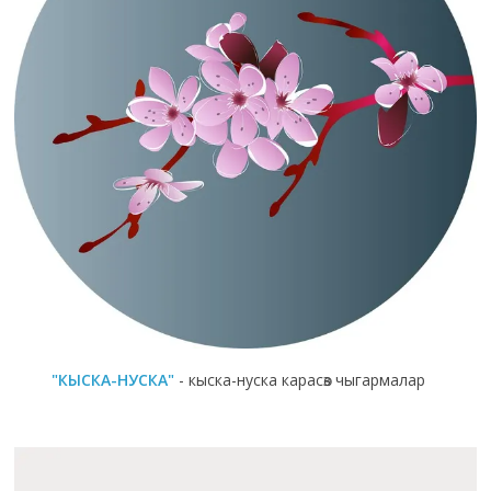
"КЫСКА-НУСКА"
- кыска-нуска карасөз чыгармалар