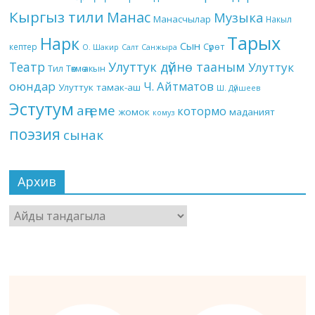
Кыргыз тили
Манас
Музыка
Манасчылар
Накыл
Тарых
Нарк
Сын
кептер
Сүрөт
О. Шакир
Салт
Санжыра
Театр
Улуттук дүйнө тааным
Улуттук
Төкмө акын
Тил
оюндар
Ч. Айтматов
Улуттук тамак-аш
Ш. Дүйшеев
Эстутум
аңгеме
котормо
жомок
маданият
комуз
поэзия
сынак
Архив
Архив