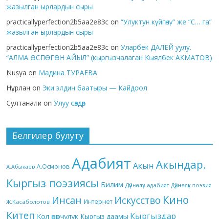
жазылган ырлардын сыры
practicallyperfection2b5aa2e83c
on
“Улуктун күйгөнү” же “С… га”
жазылган ырлардын сыры
practicallyperfection2b5aa2e83c
on
Уларбек ДАЛЕЙ уулу.
“АЛМА ӨСПӨГӨН АЙЫЛ” (кыргызчалаган Кыялбек АКМАТОВ)
Nusya
on
Мадина ТУРАЕВА
Нұрлан
on
Эки элдин баатыры — Кайдоол
Султанали
on
Улуу сөздөр
Белгилер булуту
Адабият
Акындар.
Акын
А.Осмонов
А.Абыкаев
Кыргыз поэзиясы
Билим
Дүйнөлүк адабият
Дүйнөлүк поэзия
Кино
Инсан
Искусство
Интернет
Ж.Касаболотов
Китеп
Кыргыздар
Кол өнөрчүлүк
Кыргыз даамы