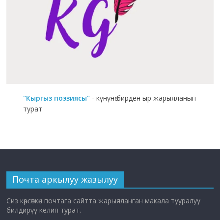
"Кыргыз поэзиясы"
- күнүнө бирден ыр жарыяланып
турат
Почта аркылуу жазылуу
Сиз көрсөткөн почтага сайтта жарыяланган макала тууралуу
билдирүү келип турат.