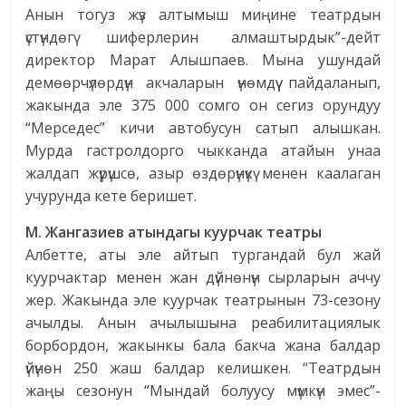
Анын тогуз жүз алтымыш миңине театрдын
үстүндөгү шиферлерин алмаштырдык”-дейт
директор Марат Алышпаев. Мына ушундай
демөөрчүлөрдүн акчаларын үнөмдүү пайдаланып,
жакында эле 375 000 сомго он сегиз орундуу
“Мерседес” кичи автобусун сатып алышкан.
Мурда гастролдорго чыкканда атайын унаа
жалдап жүрүшсө, азыр өздөрүнүкү менен каалаган
учурунда кете беришет.
М. Жангазиев
атындагы куурчак
театры
Албетте, аты эле айтып тургандай бул жай
куурчактар менен жан дүйнөнүн сырларын аччу
жер. Жакында эле куурчак театрынын 73-сезону
ачылды. Анын ачылышына реабилитациялык
борбордон, жакынкы бала бакча жана балдар
үйүнөн 250 жаш балдар келишкен. “Театрдын
жаңы сезонун “Мындай болуусу мүмкүн эмес”-