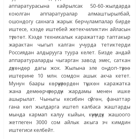
аппаратурасына кайрылсак 50-60-жылдарда
коюлган аппаратуралар алмаштырылбай,
ошондогу сахнага жарык берчү лампалар бирде
иштесе, кээде иштебей жетекчиликтин айласын
түгөтөт. Кээде техникалык каражаттар таптакыр
жарактан чыгып калган учурда тетиктерди
Россиядан алдырууга туура келет. Бизде андай
аппаратураларды чыгарган завод эмес, саткан
дүкөндөр дагы жок. Жылына эле оңдоп-түзөө
иштерине 10 млн. сомдон ашык акча кетет.
Мунун баары көрүүчүлөрдөн түшкөн каражатка
жана демөөрчүлөрдүн жардамы менен ишке
ашырылат. Чыныгы кесибин сүйгөн, фанаттар
гана көп жылдарга иштеп калбаса жаштарды
мында кармап калуу кыйын, күнүмдүк жашоого
жетпеген 3000 сом айлык акыга эч кимдин
иштегиси келбейт.