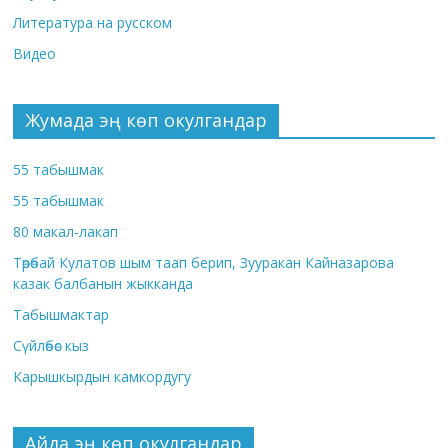
Литература на русском
Видео
Жумада эң көп окулгандар
55 табышмак
55 табышмак
80 макал-лакап
Төрөбай Кулатов шым таап берип, Зууракан Кайназарова
казак балбанын жыкканда
Табышмактар
Сүйлөбөс кыз
Карышкырдын камкордугу
Айда эң көп окулгандар