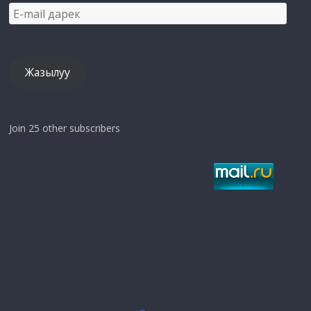
E-
mail
дарек
Жазылуу
Join 25 other subscribers