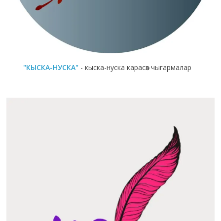
"КЫСКА-НУСКА"
- кыска-нуска карасөз чыгармалар