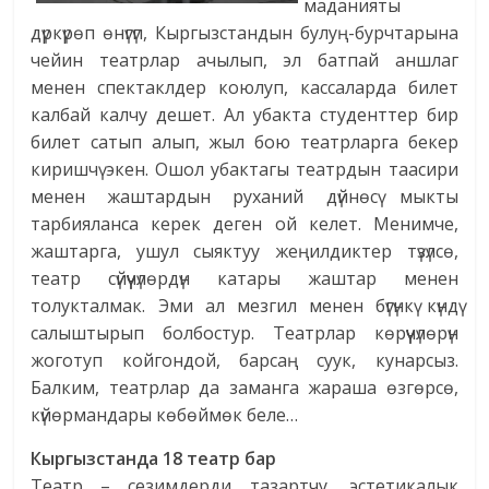
маданияты
дүркүрөп өнүгүп, Кыргызстандын булуң-бурчтарына
чейин театрлар ачылып, эл батпай аншлаг
менен спектаклдер коюлуп, кассаларда билет
калбай калчу дешет. Ал убакта студенттер бир
билет сатып алып, жыл бою театрларга бекер
киришчү экен. Ошол убактагы театрдын таасири
менен жаштардын руханий дүйнөсү мыкты
тарбияланса керек деген ой келет. Менимче,
жаштарга, ушул сыяктуу жеңилдиктер түзүлсө,
театр сүйүүчүлөрдүн катары жаштар менен
толукталмак. Эми ал мезгил менен бүгүнкү күндү
салыштырып болбостур. Театрлар көрүүчүлөрүн
жоготуп койгондой, барсаң суук, кунарсыз.
Балким, театрлар да заманга жараша өзгөрсө,
күйөрмандары көбөймөк беле…
Кыргызстанда
18 театр бар
Театр – сезимдерди тазартчу, эстетикалык