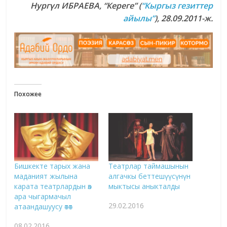
Нургүл ИБРАЕВА, “Кереге” (
“Кыргыз гезиттер
айылы”
), 28.09.2011-ж.
Похожее
Бишкекте тарых жана
Театрлар таймашынын
маданият жылына
алгачкы беттешүүсүнүн
карата театрлардын өз
мыктысы аныкталды
ара чыгармачыл
29.02.2016
атаандашуусу өтөт
08.02.2016