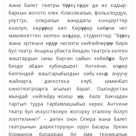
жана балет театры бүгүнкү күндө да өз кадыр-
баркын жогото элек. Классикалык, фольклордук,
улуттук, опералык жанрдагы концерттер
коюлуп, көрүүчүлөр көп. Көрүүчүлөр көбүнчө чет
мамлекеттен келген өкүлдөр, студенттер. “Бүгүнкү
жана эртеңки күндүн негизги көйгөйлөрүнүн бири
бул театр. Акыркы убакта биздин театрга келген
жаштардын саны барган сайын көбөйүүдө. Бул
бизди абдан кубандырат. Анткени, өзүңөр
билгендей жаштарыбыздын көбү көңүл ачуучу
жайларга, дискотека клуб, заманбап
кинотеатрларга агылып барат. Ошондуктан
мындай көйгөйдү жоюш үчүн, бала бакчадан
тартып туура тарбиялашыбыз керек. Анткени
театр бул искусствонун жогорку эталону болуп
эсептелинет” – деген оюн Опера жана балет
театрынын директорунун орун басары Эркин
Курманов билдирди. Ал эми техникалык