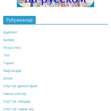
Рубрикалар
Адабият
Билим
Искусство
Тил
Тарых
Кыргыздар
Коом
Улуттук философия
Накыл кептер
Улуттук оюндар
Улуттук тамак-аш