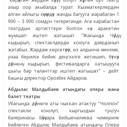
“көрүнгөн жердин күкүгү” болуп жүргөн бул театр
азыр оор акыбалда турат. Кызматкерлердин
алган айлыгы күнүмдүк жанды багууга жарабаган 1
900 – 3 000 сомдун тегерегинде. Ага карабастан
театрдын артисттери болгон күч аракетин
жумшап иштеп жатышат. “Жакында Чүйдү
кыдырып, спектаклдерди коюуга даярданып
жатабыз. Жардам көрсөтүлүп, өз алдынча мекеме,
унаа берилсе бийик деңгээлге жетишип, бүткүл
дүйнөнү кыдырып, фестивалдарга катышууга
шыгы бар таланттар иштеп жатышат” – дейт
башкы директор Орозбек Айдаров.
Абдылас Малдыбаев атындагы опера жана
балет театры
Убагында дүйнөгө аты чыккан атактуу “Чолпон”
спектакли коюлуп, кыргыздын туңгуч
балеринасы Бүбүсара Бейшеналиева чимириле
бийлеген Абдылас Малдыбаев атындагы Опера