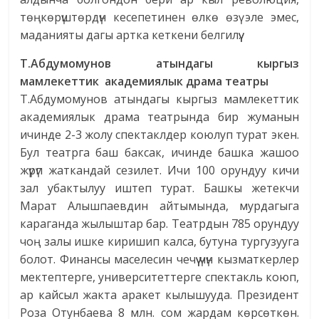
төңкөрүштөрдүн кесепетинен өлкө өзү эле эмес,
маданияты дагы артка кеткени белгилүү.
Т.Абдумомунов
атындагы кыргыз
мамлекеттик
академиялык
драма театры
Т.Абдумомунов атындагы кыргыз мамлекеттик
академиялык драма театрында бир жуманын
ичинде 2-3 жолу спектаклдер коюлуп турат экен.
Бул театрга баш баксак, ичинде башка жашоо
жүрүп жаткандай сезилет. Ичи 100 орундуу кичи
зал убактылуу иштеп турат. Башкы жетекчи
Марат Алышпаевдин айтымында, мурдагыга
караганда жылыштар бар. Театрдын 785 орундуу
чоң залы ишке киришип калса, бутуна тургузууга
болот. Финансы маселесин чечүү үчүн кызматкерлер
мектептерге, университеттерге спектакль коюп,
ар кайсыл жакта аракет кылышууда. Президент
Роза Отунбаева 8 млн. сом жардам көрсөткөн.