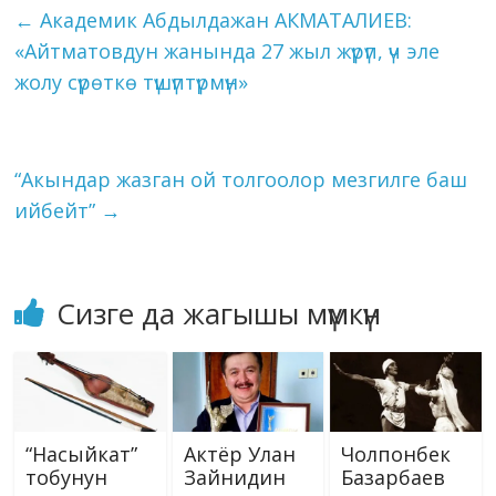
o
a
dI
r
er
A
n
kl
l
et
y
e
←
Академик Абдылдажан АКМАТАЛИЕВ:
o
m
n
p
g
as
Li
«Айтматовдун жанында 27 жыл жүрүп, үч эле
k
p
er
s
n
жолу сүрөткө түшүптүрмүн»
ni
k
ki
“Акындар жазган ой толгоолор мезгилге баш
ийбейт”
→
Сизге да жагышы мүмкүн
“Насыйкат”
Актёр Улан
Чолпонбек
тобунун
Зайнидин
Базарбаев