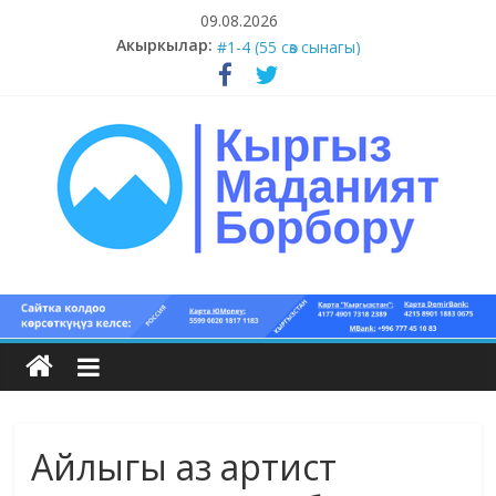
Skip
09.08.2026
to
Акыркылар:
#5-8 (55 сөз сынагы)
content
#1-4 (55 сөз сынагы)
#13-14 (55 сөз сынагы)
#11-12 (55 сөз сынагы)
#9-10 (55 сөз сынагы)
Кыргыз
маданият
борбору
Айлыгы аз артист
Кыргыз
маданияты