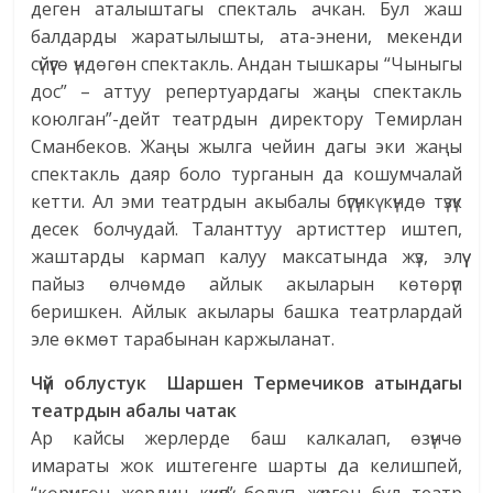
деген аталыштагы спекталь ачкан. Бул жаш
балдарды жаратылышты, ата-энени, мекенди
сүйүүгө үндөгөн спектакль. Андан тышкары “Чыныгы
дос” – аттуу репертуардагы жаңы спектакль
коюлган”-дейт театрдын директору Темирлан
Сманбеков. Жаңы жылга чейин дагы эки жаңы
спектакль даяр боло турганын да кошумчалай
кетти. Ал эми театрдын акыбалы бүгүнкү күндө түзүк
десек болчудай. Таланттуу артисттер иштеп,
жаштарды кармап калуу максатында жүз, элүү
пайыз өлчөмдө айлык акыларын көтөрүп
беришкен. Айлык акылары башка театрлардай
эле өкмөт тарабынан каржыланат.
Чүй облустук
Шаршен Термечиков
атындагы
театрдын абалы чатак
Ар кайсы жерлерде баш калкалап, өзүнчө
имараты жок иштегенге шарты да келишпей,