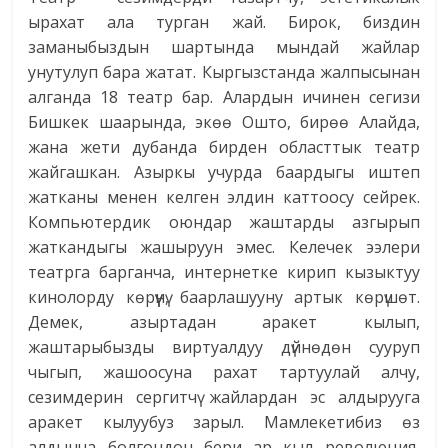
ырахат ала турган жай. Бирок, биздин
заманыбыздын шартында мындай жайлар
унутулуп бара жатат. Кыргызстанда жалпысынан
алганда 18 театр бар. Алардын ичинен сегизи
Бишкек шаарында, экөө Ошто, бирөө Алайда,
жана жети дубанда бирден областтык театр
жайгашкан. Азыркы учурда баардыгы иштеп
жатканы менен келген элдин каттоосу сейрек.
Компьютердик оюндар жаштарды азгырып
жаткандыгы жашыруун эмес. Келечек ээлери
театрга барганча, интернетке кирип кызыктуу
кинолорду көрүүнү, баарлашууну артык көрүшөт.
Демек, азыртадан аракет кылып,
жаштарыбызды виртуалдуу дүйнөдөн сууруп
чыгып, жашоосуна рахат тартуулай алчу,
сезимдерин сергитчү жайлардан эс алдырууга
аракет кылуубуз зарыл. Мамлекетибиз өз
алдынча болгондон бери ар кыл революция,