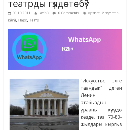
театрды гүлдөтөбү?
жана
,
,
адабияты
03.10.2011
kmb3
0 Comments
Артист
Искусство
,
,
көйгөй
Нарк
Театр
“Искусство элге
таандык” деген
Ленин
атабыздын
урааны күчүндө
кезде, тээ, 70-80-
жылдары кыргыз