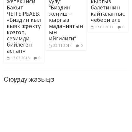
жетекчиси
уулу:
кыргыз
Бакыт
“Биздин
балетинин
ЧЫТЫРБАЕВ:
жеңиш –
кайталангыс
«Биздин кыл
кыргыз
чебери эле
кыяк жүрөктү
маданиятын
27.02.2017
0
козгоп,
ын
сезимди
ийгилиги”
бийлеген
25.11.2014
0
аспап»
13.03.2018
0
Оюңузду жазыңыз