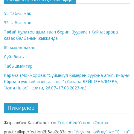
55 табышмак
55 табышмак
Төрөбай Кулатов шым таап берип, Зууракан Кайназарова
казак балбанын жыкканда
80 макал-лакап
Сүйлөбөс кыз
Табышмактар
Карачач Чокморова: “Сүймөнкул Көкөмерен суусуна агып, өпкөсүнө,
бөйрөгүнө суук тийгизип алган…” (Динара БЕЙШЕНАЛИЕВА,
“Азия Ньюс” гезити, 26.07–17.08.2023-ж.)
Пикирлер
Жыргалбек Касаболот
on
Токтобек Үсөнов. «Олжо»
practicallyperfection2b5aa2e83c
on
“Улуктун күйгөнү” же “С… га”