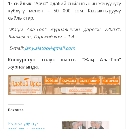
1- сыйлык
: “Арча” адабий сыйлыгынын жеңүүчүсү
күбөлүгү менен – 50 000 сом. Кызыктыруучу
сыйлыктар.
“Жаңы Ала-Тоо” журналынын дареги: 720031,
Бишкек ш., Горький көч. – 1 А.
E-mail:
jany.alatoo@gmail.com
Конкурстун толук шарты “Жаңы Ала-Тоо”
журналында.
Похожее
Кыргыз улуттук