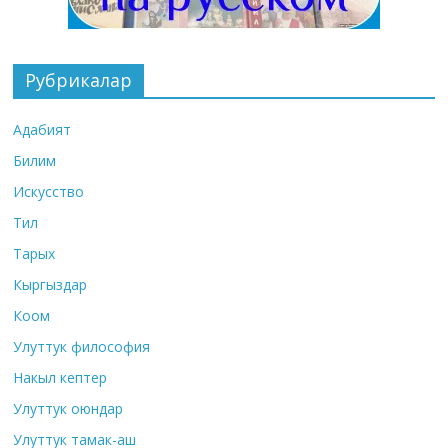
Рубрикалар
Адабият
Билим
Искусство
Тил
Тарых
Кыргыздар
Коом
Улуттук философия
Накыл кептер
Улуттук оюндар
Улуттук тамак-аш