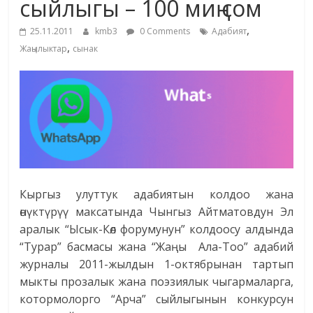
сыйлыгы – 100 миң сом
жана
,
адабияты
25.11.2011
kmb3
0 Comments
Адабият
,
Жаңылыктар
сынак
Кыргыз улуттук адабиятын колдоо жана
өнүктүрүү максатында Чынгыз Айтматовдун Эл
аралык “Ысык-Көл форумунун” колдоосу алдында
“Турар” басмасы жана “Жаңы Ала-Тоо” адабий
журналы 2011-жылдын 1-октябрынан тартып
мыкты прозалык жана поэзиялык чыгармаларга,
котормолорго “Арча” сыйлыгынын конкурсун