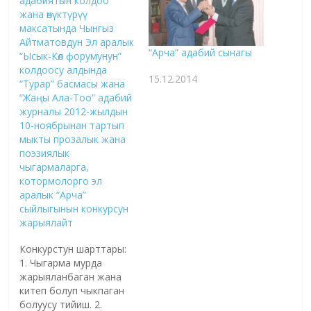
адабиятын колдоо
жана өнүктүрүү
максатында Чынгыз
Айтматовдун Эл аралык
“Арча” адабий сынагы
“Ысык-Көл форумунун”
колдоосу алдында
15.12.2014
“Турар” басмасы жана
“Жаңы Ала-Тоо” адабий
журналы 2012-жылдын
10-ноябрынан тартып
мыкты прозалык жана
поэзиялык
чыгармаларга,
котормолорго эл
аралык “Арча”
сыйлыгынын конкурсун
жарыялайт
Конкурстун шарттары:
1. Чыгарма мурда
жарыяланбаган жана
китеп болуп чыкпаган
болуусу тийиш. 2.