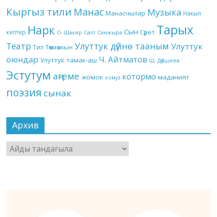
Кыргыз тили
Манас
Музыка
Манасчылар
Накыл
Тарых
Нарк
Сын
кептер
Сүрөт
О. Шакир
Салт
Санжыра
Театр
Улуттук дүйнө тааным
Улуттук
Төкмө акын
Тил
оюндар
Ч. Айтматов
Улуттук тамак-аш
Ш. Дүйшеев
Эстутум
аңгеме
котормо
жомок
маданият
комуз
поэзия
сынак
Архив
Архив