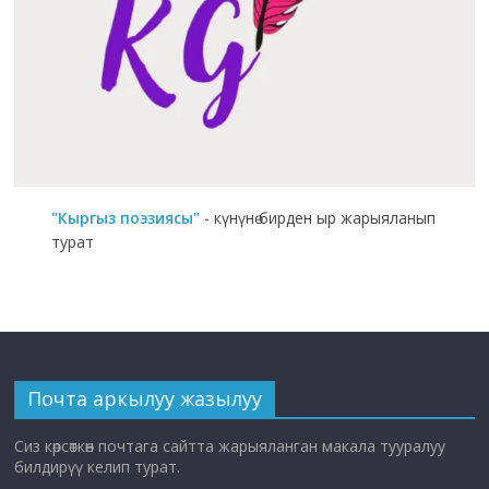
"Кыргыз поэзиясы"
- күнүнө бирден ыр жарыяланып
турат
Почта аркылуу жазылуу
Сиз көрсөткөн почтага сайтта жарыяланган макала тууралуу
билдирүү келип турат.