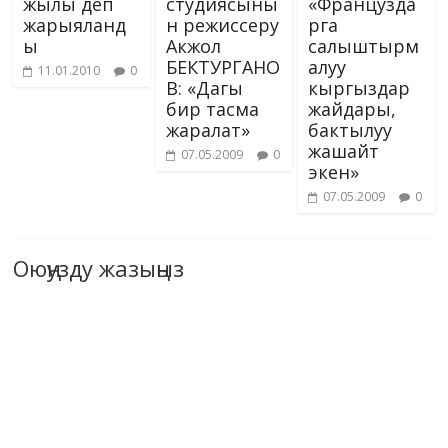
жылы деп
студиясыны
«Французда
жарыяланд
н режиссеру
рга
ы
Акжол
салыштырм
БЕКТУРГАНО
алуу
11.01.2010
0
В: «Дагы
кыргыздар
бир тасма
жайдары,
жаралат»
бактылуу
жашайт
07.05.2009
0
экен»
07.05.2009
0
Оюңузду жазыңыз