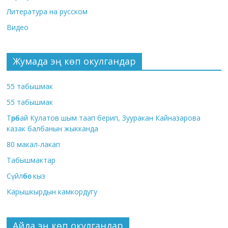
Литература на русском
Видео
Жумада эң көп окулгандар
55 табышмак
55 табышмак
Төрөбай Кулатов шым таап берип, Зууракан Кайназарова
казак балбанын жыкканда
80 макал-лакап
Табышмактар
Сүйлөбөс кыз
Карышкырдын камкордугу
Айда эң көп окулгандар