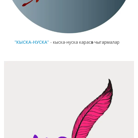
"КЫСКА-НУСКА"
- кыска-нуска карасөз чыгармалар