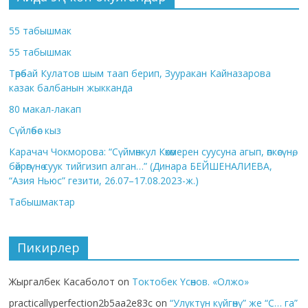
55 табышмак
55 табышмак
Төрөбай Кулатов шым таап берип, Зууракан Кайназарова
казак балбанын жыкканда
80 макал-лакап
Сүйлөбөс кыз
Карачач Чокморова: “Сүймөнкул Көкөмерен суусуна агып, өпкөсүнө,
бөйрөгүнө суук тийгизип алган…” (Динара БЕЙШЕНАЛИЕВА,
“Азия Ньюс” гезити, 26.07–17.08.2023-ж.)
Табышмактар
Пикирлер
Жыргалбек Касаболот
on
Токтобек Үсөнов. «Олжо»
practicallyperfection2b5aa2e83c
on
“Улуктун күйгөнү” же “С… га”