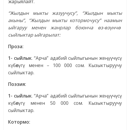
жарыялайт.
“Жылдын мыкты жазуучусу”, “Жылдын мыкты
акыны”, “Жылдын мыкты котормочусу” наамын
ыйгаруу менен жанрлар боюнча өз-өзүнчө
сыйлыктар ыйгарылат:
Проза:
1- сыйлык
. “Арча” адабий сыйлыгынын жеңүүчүсү
күбөлүгү менен – 100 000 сом. Кызыктыруучу
сыйлыктар.
Поэзия:
1- сыйлык
. “Арча” адабий сыйлыгынын жеңүүчүсү
күбөлүгү менен 50 000 сом. Кызыктыруучу
сыйлыктар.
Котормо: