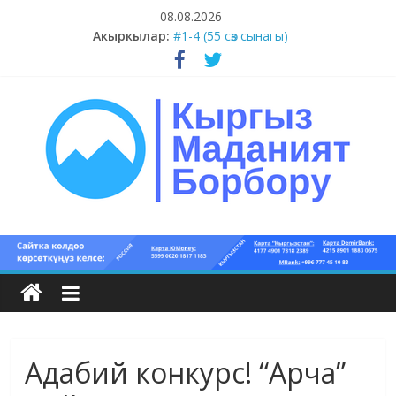
Skip
08.08.2026
#5-8 (55 сөз сынагы)
to
Акыркылар:
#1-4 (55 сөз сынагы)
content
#13-14 (55 сөз сынагы)
#11-12 (55 сөз сынагы)
#9-10 (55 сөз сынагы)
Кыргыз
маданият
борбору
Адабий конкурс! “Арча”
Кыргыз
маданияты