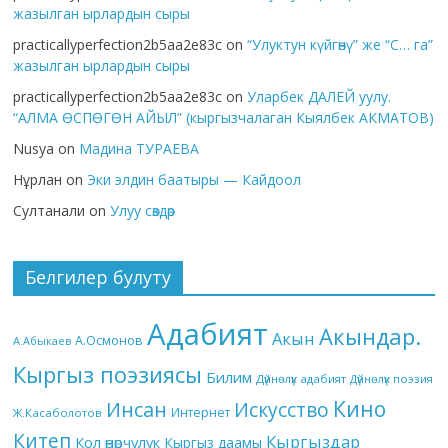
жазылган ырлардын сыры
practicallyperfection2b5aa2e83c
on
“Улуктун күйгөнү” же “С… га”
жазылган ырлардын сыры
practicallyperfection2b5aa2e83c
on
Уларбек ДАЛЕЙ уулу.
“АЛМА ӨСПӨГӨН АЙЫЛ” (кыргызчалаган Кыялбек АКМАТОВ)
Nusya
on
Мадина ТУРАЕВА
Нұрлан
on
Эки элдин баатыры — Кайдоол
Султанали
on
Улуу сөздөр
Белгилер булуту
Адабият
Акындар.
Акын
А.Осмонов
А.Абыкаев
Кыргыз поэзиясы
Билим
Дүйнөлүк адабият
Дүйнөлүк поэзия
Кино
Инсан
Искусство
Интернет
Ж.Касаболотов
Китеп
Кыргыздар
Кол өнөрчүлүк
Кыргыз даамы