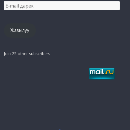
E-
mail
дарек
Жазылуу
Join 25 other subscribers