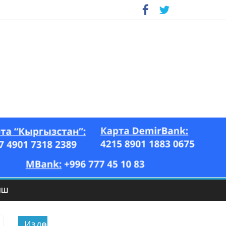
ЫШ
Издөө