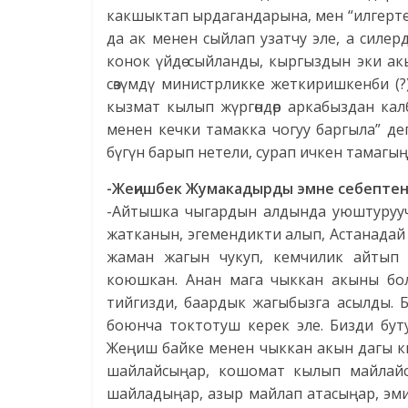
какшыктап ырдагандарына, мен “илгертен
да ак менен сыйлап узатчу эле, а силер
конок үйдө сыйланды, кыргыздын эки а
сөзүмдү министрликке жеткиришкенби (?)
кызмат кылып жүргөндөр аркабыздан кал
менен кечки тамакка чогуу баргыла” де
бүгүн барып нетели, сурап ичкен тамагың,
-Жеңишбек Жумакадырды эмне себепте
-Айтышка чыгардын алдында уюштуруучул
жатканын, эгемендикти алып, Астанадай
жаман жагын чукуп, кемчилик айтып 
коюшкан. Анан мага чыккан акыны бо
тийгизди, баардык жагыбызга асылды. 
боюнча токтотуш керек эле. Бизди бут
Жеңиш байке менен чыккан акын дагы к
шайлайсыңар, кошомат кылып майлайс
шайладыңар, азыр майлап атасыңар, эм