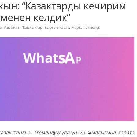
 акын: “Казактарды кечирим
 менен келдик”
,
,
,
,
,
в
Адабият
Жаңылыктар
кыргыз-казак
Нарк
Төкмөлүк
азакстандын эгемендүүлүгүнүн 20 жылдыгына карата