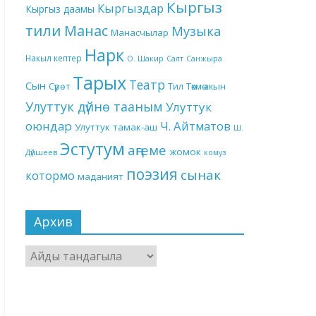
Кыргыз
Кыргыздар
Кыргыз даамы
тили
Манас
Музыка
Манасчылар
Нарк
Накыл кептер
О. Шакир
Салт
Санжыра
Тарых
Театр
Сын
Төкмө акын
Сүрөт
Тил
Улуттук дүйнө тааным
Улуттук
оюндар
Ч. Айтматов
Улуттук тамак-аш
Ш.
Эстутум
аңгеме
жомок
Дүйшеев
комуз
поэзия
сынак
котормо
маданият
Архив
Архив