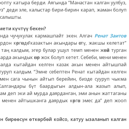
оопту катыра берди. Аягында “Манастан калган уулбуз,
з” деди эле, калыстар бири-бирин карап, жаман болуп
 салышты.
мети күчтүү бекен?
анда чучукулак кармашпайт экен. Алгач
Ренат Заитов
рдон көргөндө “казактын акындары өстү, жакшы келетат”
 таң калдым, эгер булар ушул темп менен жөнөй турган
рда акындык өнөр жок болуп кетет. Себеби, мени менен
налда кытайдан келген казак акын менен айтышпай
отуруп калдым. “Эмне себептен Ренат кытайдан келген
мен сага чынын айтып берейин, бизде сууруп чыкма
. Калгандары бүт баардыгын алдын-ала жазып алып,
ам деп эки ай мурда даярданган, эми анын жаттаганы
н менен айтышканга даярдык көргөн эмес да” деп жооп
нын бирөөсүн өткөрбөй койсо, катуу ызаланып калган