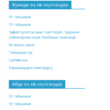
Жумада эң көп окулгандар
55 табышмак
55 табышмак
Төрөбай Кулатов шым таап берип, Зууракан
Кайназарова казак балбанын жыкканда
80 макал-лакап
Табышмактар
Сүйлөбөс кыз
Карышкырдын камкордугу
Айда эң көп окулгандар
55 табышмак
55 табышмак