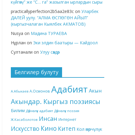
күйгөнү” же “С… га” жазылган ырлардын сыры
practicallyperfection2b5aa2e83c
on
Уларбек
ДАЛЕЙ уулу. “АЛМА ӨСПӨГӨН АЙЫЛ”
(кыргызчалаган Кыялбек АКМАТОВ)
Nusya
on
Мадина ТУРАЕВА
Нұрлан
on
Эки элдин баатыры — Кайдоол
Султанали
on
Улуу сөздөр
Белгилер булуту
Адабият
Акын
А.Осмонов
А.Абыкаев
Акындар. Кыргыз поэзиясы
Билим
Дүйнөлүк адабият
Дүйнөлүк поэзия
Инсан
Интернет
Ж.Касаболотов
Кино
Китеп
Искусство
Кол өнөрчүлүк