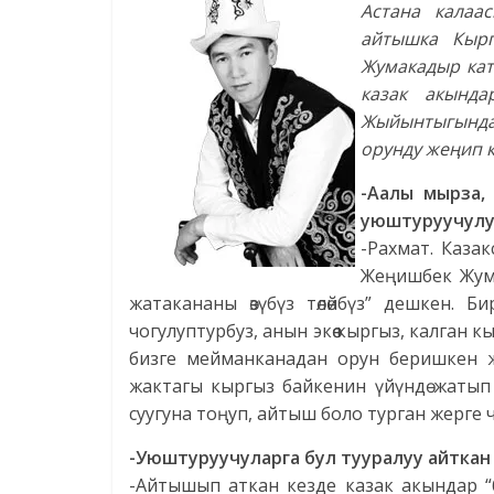
Астана калаа
айтышка Кырг
Жумакадыр кат
казак акынд
Жыйынтыгында,
орунду жеңип к
-Аалы мырза,
уюштуруучулук
-Рахмат. Каза
Жеңишбек Жума
жатакананы өзүбүз төлөйбүз” дешкен. 
чогулуптурбуз, анын экөө кыргыз, калган
бизге мейманканадан орун беришкен жо
жактагы кыргыз байкенин үйүндө жатып
суугуна тоңуп, айтыш боло турган жерге че
-Уюштуруучуларга бул тууралуу айткан
-Айтышып аткан кезде казак акындар “