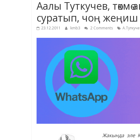
Аалы Туткучев, төкмө
суратып, чоң жеңиш
23.12.2011
kmb3
2 Comments
А.Туткуче
Жакында эле К