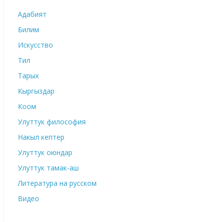
Адабият
Билим
Искусство
Тил
Тарых
Кыргыздар
Коом
Улуттук философия
Накыл кептер
Улуттук оюндар
Улуттук тамак-аш
Литература на русском
Видео