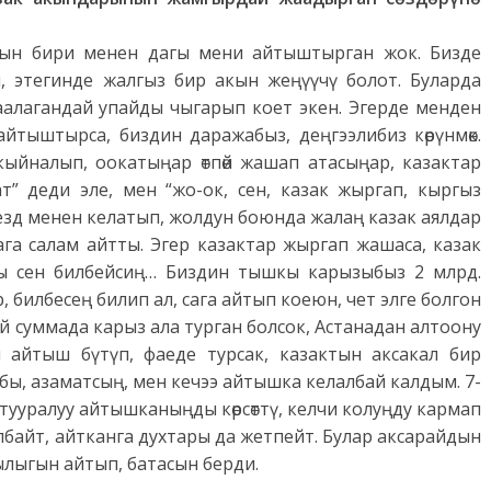
рдын бири менен дагы мени айтыштырган жок. Бизде
, этегинде жалгыз бир акын жеңүүчү болот. Буларда
каалагандай упайды чыгарып коет экен. Эгерде менден
йтыштырса, биздин даражабыз, деңгээлибиз көрүнмөк.
ыйналып, оокатыңар өтпөй жашап атасыңар, казактар
 деди эле, мен “жо-ок, сен, казак жыргап, кыргыз
езд менен келатып, жолдун боюнда жалаң казак аялдар
сага салам айтты. Эгер казактар жыргап жашаса, казак
ды сен билбейсиң… Биздин тышкы карызыбыз 2 млрд.
р, билбесең билип ал, сага айтып коеюн, чет элге болгон
й суммада карыз ала турган болсок, Астанадан алтоону
 айтыш бүтүп, фаеде турсак, казактын аксакал бир
ы, азаматсың, мен кечээ айтышка келалбай калдым. 7-
ууралуу айтышканыңды көрсөттү, келчи колуңду кармап
байт, айтканга духтары да жетпейт. Булар аксарайдын
лыгын айтып, батасын берди.