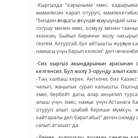
-Кыргызда “карыныма эмес, кадырыма 
мамилесин карап отуруп, мамлекетиби
“Биздин өлкө дагы өркүндөп-өссө, ушундай ы
согушу менен эмес, комузу менен таан
экенсиң. Быйыл биринчи жолу чакырып
сезгем. Алтургай, бул айтышты жүрөгүм к
намысы үчүн барып келели” деп чечкенби
-Сиз кыргыз акындарынын арасынан су
келгенсиз. Бул жолу 3-орунду алып калг
-Таң калбаш керек. Анткени, биз Казак
чалып, жаңылык сурап калышты. Ошондо
эмес, бербейт дагы, алар жеңилип турса
алыш үчүн эмес, намыс үчүн Астанага ба
отуруп алып шыбай бериши мүмкүн, жо
кайтаралы деп баратабыз” деген оюмду 
салып атышат да.
-Демек, кыргызды душман санаган к