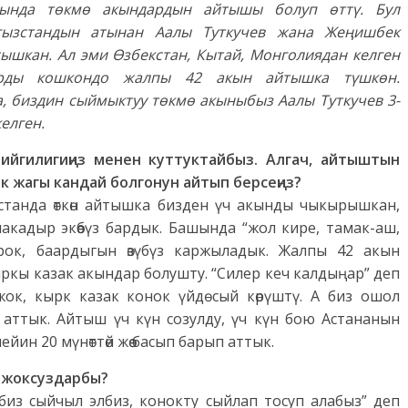
сында төкмө акындардын айтышы болуп өттү. Бул
ызстандын атынан Аалы Туткучев жана Жеңишбек
ышкан. Ал эми Өзбекстан, Кытай, Монголиядан келген
арды кошкондо жалпы 42 акын айтышка түшкөн.
 биздин сыймыктуу төкмө акыныбыз Аалы Туткучев 3-
елген.
 ийгилигиңиз менен куттуктайбыз. Алгач, айтыштын
 жагы кандай болгонун айтып берсеңиз?
кстанда өткөн айтышка бизден үч акынды чыкырышкан,
кадыр экөөбүз бардык. Башында “жол кире, тамак-аш,
Бирок, баардыгын өзүбүз каржыладык. Жалпы 42 акын
 кыркы казак акындар болушту. “Силер кеч калдыңар” деп
к, кырк казак конок үйдө сый көрүштү. А биз ошол
 аттык. Айтыш үч күн созулду, үч күн бою Астананын
йин 20 мүнөттөй жөө басып барып аттык.
 жоксуздарбы?
биз сыйчыл элбиз, конокту сыйлап тосуп алабыз” деп