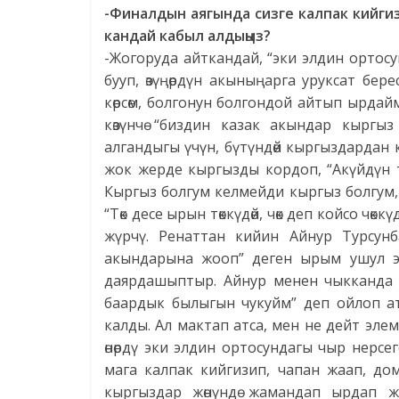
-Финалдын аягында сизге калпак кийги
кандай кабыл алдыңыз?
-Жогоруда айткандай, “эки элдин ортосун
бууп, өзүңөрдүн акыныңарга уруксат бер
көрсөм, болгонун болгондой айтып ырдай
көзүнчө “биздин казак акындар кырг
алгандыгы үчүн, бүтүндөй кыргыздардан 
жок жерде кыргызды кордоп, “Акүйдүн т
Кыргыз болгум келмейди кыргыз болгум,
“Төк десе ырын төккүдөй, чөк деп койсо ч
жүрчү. Ренаттан кийин Айнур Турсун
акындарына жооп” деген ырым ушул эк
даярдашыптыр. Айнур менен чыкканда “к
баардык былыгын чукуйм” деп ойлоп ат
калды. Ал мактап атса, мен не дейт элем
өнөрдү эки элдин ортосундагы чыр нерсе
мага калпак кийгизип, чапан жаап, до
кыргыздар жөнүндө жамандап ырдап ж