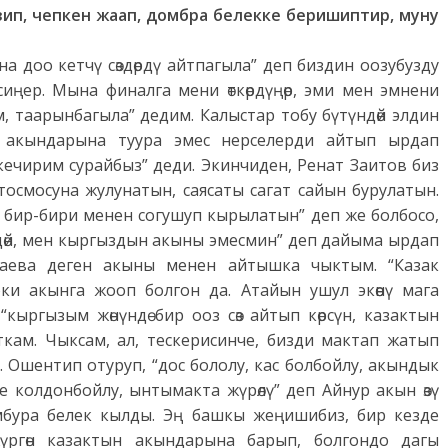
зип, чепкен жаап, домбра белекке беришиптир, муну
а доо кетчү сөздөрдү айтпагыла” деп биздин оозубузду
есиңер. Мына финалга мени өткөрдүңөр, эми мен эмнени
м, таарынбагыла” дедим. Калыстар тобу бүтүндөй элдин
ыз акындарына туура эмес нерселерди айтып ырдап
кечирим сурайбыз” деди. Экинчиден, Ренат Заитов биз
осмосуна жулунатын, саясаты сагат сайын бурулатын.
 бир-бири менен согушуп кырылатын” деп же болбосо,
өккүдөй, мен кыргыздын акыны эмесмин” деп дайыма ырдап
баева деген акыны менен айтышка чыктым. “Казак
и акынга жооп болгон да. Атайын ушул экөөнү мага
ыргызым жөнүндө бир ооз сөз айтып көрсүн, казактын
кам. Чыксам, ал, тескерисинче, бизди мактап жатып
. Ошентип отуруп, “дос бололу, кас болбойлу, акындык
ге колдонбойлу, ынтымакта жүрөлү” деп Айнур акын өзү
мбура белек кылды. Эң башкы жеңишибиз, бир кезде
үргөн казактын акындарына барып, болгондо дагы