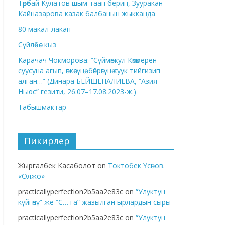
Төрөбай Кулатов шым таап берип, Зууракан
Кайназарова казак балбанын жыкканда
80 макал-лакап
Сүйлөбөс кыз
Карачач Чокморова: “Сүймөнкул Көкөмерен
суусуна агып, өпкөсүнө, бөйрөгүнө суук тийгизип
алган…” (Динара БЕЙШЕНАЛИЕВА, “Азия
Ньюс” гезити, 26.07–17.08.2023-ж.)
Табышмактар
Пикирлер
Жыргалбек Касаболот
on
Токтобек Үсөнов.
«Олжо»
practicallyperfection2b5aa2e83c
on
“Улуктун
күйгөнү” же “С… га” жазылган ырлардын сыры
practicallyperfection2b5aa2e83c
on
“Улуктун