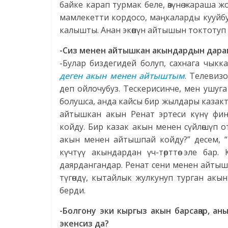
байке карап турмак беле, өзүнө жараша ж
мамлекетти кордосо, маңкаларды кууйбу
калышты. Анан экөөнүн айтышын токтотуп
-Сиз менен айтышкан акындардын дара
-Булар биздегидей болуп, сахнага чыкк
деген акын менен айтыштым
. Телевизо
деп ойлочубуз. Тескерисинче, мен ушуга
болушса, анда кайсы бир жылдары казакта
айтышкан акын Ренат эртеси күнү фи
койду. Бир казак акын менен сүйлөшүп 
акын менен айтышпай койду?” десем, “
күчтүү акындардан үч-төрттөө эле бар
даярдангандар. Ренат сени менен айтыш
түгөндү, кытайлык жулкунуп турган акы
берди.
-Болгону эки кыргыз акын барсаңар, а
экенсиз да?