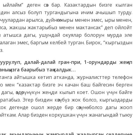
ыйлайм” деген сөз бар. Казактардын бизге кылган
здин алсыз болуп тургандыгына ичим ачышып турду.
зы-чуулардан арылса, дүйнөгө чыры менен эмес, ыры менен,
ылса, жакшы жактарыбыз менен мактансак” деп ойлойт
 атышса дагы, ушундай окуялар болорун мурда эле
аалаган эмес, баргым келбей турган. Бирок, “кыргыздын
з.
урулуп, далай-далай гран-при, 1-орундарды жеңип
аныңызга баарыбыз таң калдык…
станга айтышка кетип атканда, журналисттер телефон
 мен “казактар бизге эч качан баш байгесин берген
 дагы, өздөрүнүкүн жеңди кылып коет. Ошон үчүн байге
ратабыз. Эгер биздин көзүбүз жок болсо, кыргыздарды
к дегенде ошол жерде бир сөзүнө болсо дагы жооп
айткам. Алар бизден коркушкан үчүн жанагындай тыюу
азак акындарынын жамгырдай жаадырган сөздөрүнө