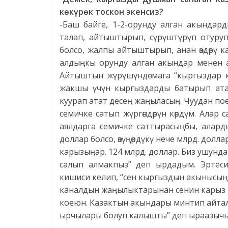
көкүрөк тоскон экенсиз?
-Баш байге, 1-2-орунду алган акында
талап, айтыштырып, сүрүштүрүп отуруп
болсо, жалпы айтыштырып, анан өздөрү 
алдыңкы орунду алган акындар менен а
Айтыштын жүрүшүндө мага “кыргыздар к
жакшы үчүн кыргыздарды батырып атат”
куурап атат десең жаңыласың. Чуудан по
семичке сатып жүргөндөрүн көрдүм. Алар 
аялдарга семичке саттырасыңбы, алар
доллар болсо, өзүңөрдүкү нече млрд. долла
карызыңар. 124 млрд. доллар. Биз ушунда
салып алмакпыз” деп ырдадым. Эртеси
кишиси келип, “сен кыргыздын акынысыңб
каналдын жаңылыктарынан сенин карыз т
коеюн. Казактын акындары минтип айтал
ырчылары болуп калышты” деп ыраазычы