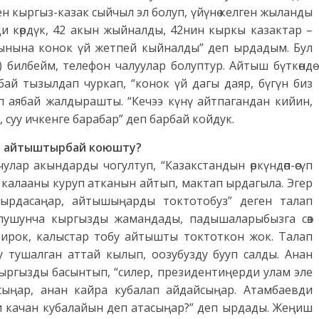
 кыргыз-казак сыйчыл эл болуп, үйүнө келген жыланды
ди көрдүк, 42 акын жыйналды, 42нин кыркы казактар –
кынына конок үй жетпей кыйналды” деп ырдадым. Бул
 билбейм, телефон чалуулар болуптур. Айтыш бүткөндө
бай тызылдап чуркап, “конок үй дагы даяр, бүгүн биз
п аябай жалдырашты. “Кечээ күнү айтпагандан кийин,
 суу ичкенге барабар” деп барбай койдук.
н айтыштырбай коюшту?
ар акындарды чогултуп, “Казакстандын өркүндөп-өсүп
 калааны куруп атканын айтып, мактап ырдагыла. Эгер
ырдасаңар, айтышыңарды токтотобуз” деген талап
лушунча кыргызды жамандады, падышаларыбызга сөз
Бирок, калыстар тобу айтышты токтоткон жок. Талап
у тушалган аттай кылып, оозубузду бууп салды. Анан
ыргызды басынтып, “силер, президентиңерди улам эле
ыңар, анан кайра кубалап айдайсыңар. Атамбаевди
и качан кубалайын деп атасыңар?” деп ырдады. Жеңиш