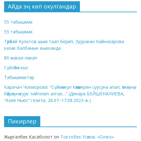
Айда эң көп окулгандар
55 табышмак
55 табышмак
Төрөбай Кулатов шым таап берип, Зууракан Кайназарова
казак балбанын жыкканда
80 макал-лакап
Сүйлөбөс кыз
Табышмактар
Карачач Чокморова: “Сүймөнкул Көкөмерен суусуна агып, өпкөсүнө,
бөйрөгүнө суук тийгизип алган…” (Динара БЕЙШЕНАЛИЕВА,
“Азия Ньюс” гезити, 26.07–17.08.2023-ж.)
Пикирлер
Жыргалбек Касаболот
on
Токтобек Үсөнов. «Олжо»