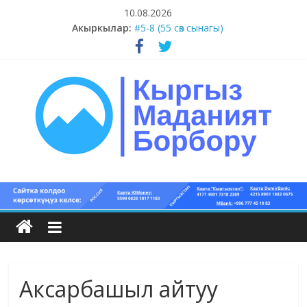
Skip
10.08.2026
to
Акыркылар:
#5-8 (55 сөз сынагы)
content
#15-18 (55 сөз сынагы)
#13-14 (55 сөз сынагы)
#11-12 (55 сөз сынагы)
#9-10 (55 сөз сынагы)
Кыргыз
маданият
борбору
Аксарбашыл айтуу
Кыргыз
маданияты