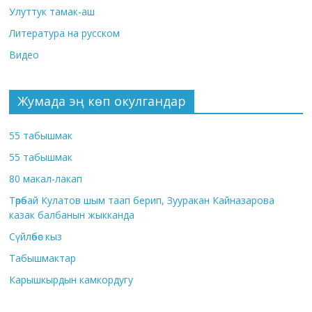
Улуттук тамак-аш
Литература на русском
Видео
Жумада эң көп окулгандар
55 табышмак
55 табышмак
80 макал-лакап
Төрөбай Кулатов шым таап берип, Зууракан Кайназарова
казак балбанын жыкканда
Сүйлөбөс кыз
Табышмактар
Карышкырдын камкордугу