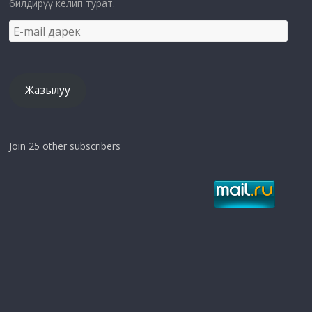
билдирүү келип турат.
E-
mail
дарек
Жазылуу
Join 25 other subscribers