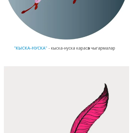
"КЫСКА-НУСКА"
- кыска-нуска карасөз чыгармалар