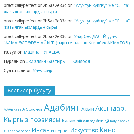
practicallyperfection2b5aa2e83c
on
“Улуктун күйгөнү” же “С… га”
жазылган ырлардын сыры
practicallyperfection2b5aa2e83c
on
“Улуктун күйгөнү” же “С… га”
жазылган ырлардын сыры
practicallyperfection2b5aa2e83c
on
Уларбек ДАЛЕЙ уулу.
“АЛМА ӨСПӨГӨН АЙЫЛ” (кыргызчалаган Кыялбек АКМАТОВ)
Nusya
on
Мадина ТУРАЕВА
Нұрлан
on
Эки элдин баатыры — Кайдоол
Султанали
on
Улуу сөздөр
Белгилер булуту
Адабият
Акындар.
Акын
А.Осмонов
А.Абыкаев
Кыргыз поэзиясы
Билим
Дүйнөлүк адабият
Дүйнөлүк поэзия
Кино
Инсан
Искусство
Интернет
Ж.Касаболотов