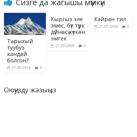
k
Сизге да жагышы мүмкүн
ki
Кыргыз эле
Кайран тил
эмес, бүт түрк
21.07.2009
0
дүйнөсү күткөн
эмгек
Тарыхый
27.03.2009
0
туубуз
кандай
болгон?
07.05.2016
0
Оюңузду жазыңыз