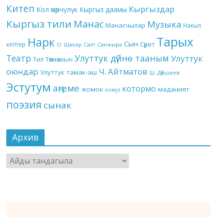
Китеп
Кыргыздар
Кол өнөрчүлүк
Кыргыз даамы
Кыргыз тили
Манас
Музыка
Манасчылар
Накыл
Тарых
Нарк
Сын
кептер
Сүрөт
О. Шакир
Салт
Санжыра
Театр
Улуттук дүйнө тааным
Улуттук
Төкмө акын
Тил
оюндар
Ч. Айтматов
Улуттук тамак-аш
Ш. Дүйшеев
Эстутум
аңгеме
котормо
жомок
маданият
комуз
поэзия
сынак
Архив
Архив