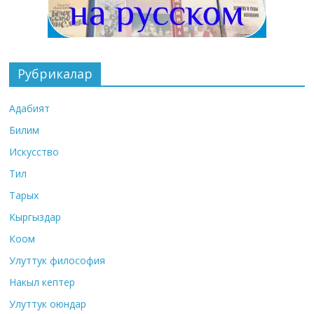
Рубрикалар
Адабият
Билим
Искусство
Тил
Тарых
Кыргыздар
Коом
Улуттук философия
Накыл кептер
Улуттук оюндар