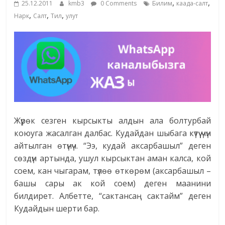
,
,
25.12.2011
kmb3
0 Comments
Билим
каада-салт
жана
,
,
,
Нарк
Салт
Тил
улут
адабияты
Жүрөк сезген кырсыкты алдын ала болтурбай
коюуга жасалган далбас. Кудайдан шыбага күтүү үчүн
айтылган өтүнүч. “Ээ, кудай аксарбашыл” деген
сөздүн артында, ушул кырсыктан аман калса, кой
соем, кан чыгарам, түлөө өткөрөм (аксарбашыл –
башы сары ак кой соем) деген маанини
билдирет. Албетте, “сактансаң сактайм” деген
Кудайдын шерти бар.