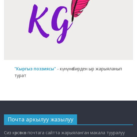
"Кыргыз поэзиясы"
- күнүнө бирден ыр жарыяланып
турат
Почта аркылуу жазылуу
Сиз көрсөткөн почтага сайтта жарыяланган макала тууралуу