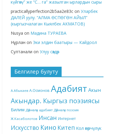
күйгөнү” же “С… га” жазылган ырлардын сыры
practicallyperfection2b5aa2e83c
on
Уларбек
ДАЛЕЙ уулу. “АЛМА ӨСПӨГӨН АЙЫЛ”
(кыргызчалаган Кыялбек АКМАТОВ)
Nusya
on
Мадина ТУРАЕВА
Нұрлан
on
Эки элдин баатыры — Кайдоол
Султанали
on
Улуу сөздөр
Белгилер булуту
Адабият
Акын
А.Осмонов
А.Абыкаев
Акындар. Кыргыз поэзиясы
Билим
Дүйнөлүк адабият
Дүйнөлүк поэзия
Инсан
Интернет
Ж.Касаболотов
Кино
Китеп
Искусство
Кол өнөрчүлүк