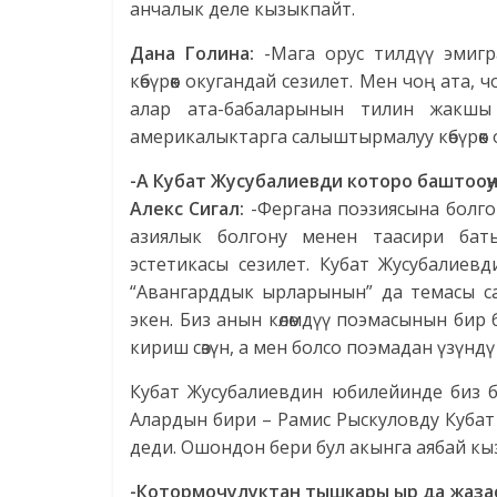
анчалык деле кызыкпайт.
Дана Голина:
-Мага орус тилдүү эмигр
көбүрөөк окугандай сезилет. Мен чоң ата, 
алар ата-бабаларынын тилин жакшы
америкалыктарга салыштырмалуу көбүрөөк 
-А Кубат Жусубалиевди которо баштооңу
Алекс Сигал:
-Фергана поэзиясына болго
азиялык болгону менен таасири баты
эстетикасы сезилет. Кубат Жусубалиев
“Авангарддык ырларынын” да темасы с
экен. Биз анын көлөмдүү поэмасынын бир
кириш сөзүн, а мен болсо поэмадан үзүндү
Кубат Жусубалиевдин юбилейинде биз 
Алардын бири – Рамис Рыскуловду Кубат 
деди. Ошондон бери бул акынга аябай кы
-Котормочулуктан тышкары ыр да жаза