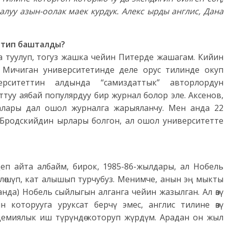
луу азын-оолак маек курдук. Алекс ырды англис, Дана
антип башталды?
 туулуп, тогуз жашка чейин Питерде жашагам. Кийин
 Мичиган университетинде деле орус тилинде окуп
рситеттин алдында “самиздаттык” авторлордун
туу аябай популярдуу бир журнал болор эле. Аксенов,
алары дал ошол журналга жарыяланчу. Мен анда 22
Бродскийдин ырлары болгон, ал ошол университетте
деп айта албайм, бирок, 1985-86-жылдары, ал Нобель
лөшүп, кат алышып турчубуз. Менимче, анын эң мыкты
нда) Нобель сыйлыгын алганга чейин жазылган. Ал өзү
 которууга уруксат берчү эмес, англис тилине өзү
адемиялык иш түрүндө которуп жүрдүм. Арадан он жыл