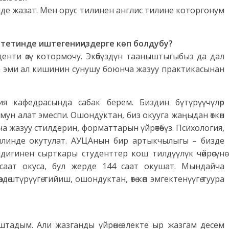
нде жазат. Мен орус тилинен англис тилине которгонум
тетинде иштегениңиздерге көп болдубу?
нти өзү котормочу. Экөөбүздүн тааныштыгыбыз да дал
а эми ал кишинин сунушу боюнча жазуу практикасынан
я кафедрасында сабак берем. Биздин бүтүрүүчүлөр
н алат эмеспи. Ошондуктан, биз окууга жаңыдан өткөн
а жазуу стилдерин, форматтарын үйрөтөбүз. Психология,
илинде окутулат. АУЦАнын бир артыкчылыгы – бизде
дигинен сырткары студенттер кош тилдүүлүк чөйрөсүнө
саат окуса, бул жерде 144 саат окушат. Мындайча
өштүрүүгө тийиш, ошондуктан, өтө көп эмгектенүүгө туура
штадым. Али жазганды үйрөнө электе ыр жазгам десем