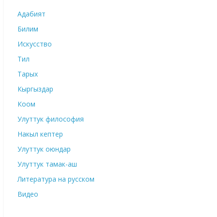
Адабият
Билим
Искусство
Тил
Тарых
Кыргыздар
Коом
Улуттук философия
Накыл кептер
Улуттук оюндар
Улуттук тамак-аш
Литература на русском
Видео