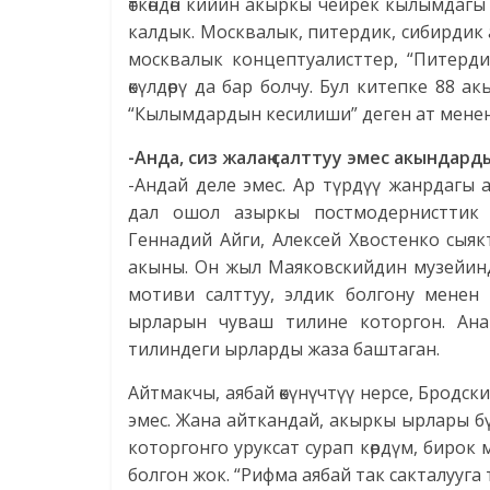
өткөндөн кийин акыркы чейрек кылымдагы
калдык. Москвалык, питердик, сибирди
москвалык концептуалисттер, “Питерди
өкүлдөрү да бар болчу. Бул китепке 88 
“Кылымдардын кесилиши” деген ат менен
-Анда, сиз жалаң салттуу эмес акындар
-Андай деле эмес. Ар түрдүү жанрдагы
дал ошол азыркы постмодернисттик 
Геннадий Айги, Алексей Хвостенко сыякт
акыны. Он жыл Маяковскийдин музейин
мотиви салттуу, элдик болгону мене
ырларын чуваш тилине которгон. Ана
тилиндеги ырларды жаза баштаган.
Айтмакчы, аябай өкүнүчтүү нерсе, Бродск
эмес. Жана айткандай, акыркы ырлары бүт
которгонго уруксат сурап көрдүм, биро
болгон жок. “Рифма аябай так сакталууга 