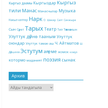
Кыргыз
Кыргыздар
Кыргыз даамы
тили
Манас
Музыка
Манасчылар
Нарк
Накыл кептер
О. Шакир
Салт
Санжыра
Тарых
Театр
Сын
Төкмө акын
Сүрөт
Тил
Улуттук дүйнө тааным
Улуттук
оюндар
Ч. Айтматов
Улуттук тамак-аш
Ш.
Эстутум
аңгеме
жомок
Дүйшеев
комуз
поэзия
сынак
котормо
маданият
Архив
Архив