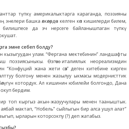
анттар түпкү америкалыктарга караганда, поэзияны
чоң энелери башка өлкөлөрдөн келген көп кишилерди билем,
 билишпесе да эч нерсеге байланышпаган түпкү
окушат.
зга эмне себеп болду?
н кызыгуудан улам. “Фергана мектебинин” ландшафты
ш поэзиясыныкы. Өзгөчө италиялык неореализмдин
дин “Конфуций жана жети сөз” деген китебине кирген
алттуу болгону менен жазылуу ыкмасы модернисттик
 бөлүгүн котордук. Ал кишинин юбилейи болгондо, Дана
 окуп бердим.
бир топ кыргыз акын-жазуучулары менен тааныштык.
аябай мактап, “Нобель” сыйлыгын бир алса ушул алат”
зыгып, ырларын которсокпу (?) деп жатабыз.
сызбы?