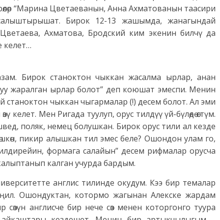
өөлөр “Марина Цветаеванын, Анна Ахматованын таасири
 салыштырышат. Бирок 12-13 жашымда, жанагындай
Цветаева, Ахматова, Бродский ким экенин билчү да
е келет…
зам. Бирок станоктон чыккан жасалма ырлар, анан
уу жаралган ырлар болот” деп коюшат эмеспи. Менин
станоктон чыккан чыгармалар (!) десем болот. Ал эми
ү келет. Мен Ригада туулуп, орус тилдүү үй-бүлөдө өстүм.
вед, поляк, немец болушкан. Бирок орус тили ал кезде
өшкөн, пикир алышкан тил эмес беле? Ошондон улам го,
илдирейин, формага салайын” десем рифмалар орусча
алыптанып калган учурда бардым.
ниверситетте англис тилинде окудум. Кээ бир темалар
жеңил. Ошондуктан, котормо жагынан Алекске жардам
р сөзүн англисче бир нече сөз менен которгонго туура
өз айкаштары кездешет. Менин бир артыкчылыгым –