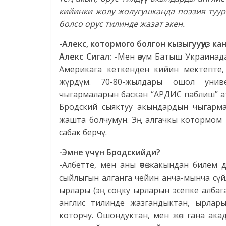
кийинки жолу жолугушканда поэзия туура
болсо орус тилинде жазат экен.
-Алекс, котормого болгон кызыгууңуз к
Алекс Сигал:
-Мен өзүм Батыш Украинада
Америкага кеткенден кийин мектепте,
жүрдүм. 70-80-жылдары ошол униве
чыгармаларын баскан “АРДИС паблиш” ат
Бродский сыяктуу акындардын чыгарм
жашта болчумун. Эң алгачкы котормом 
сабак берчү.
-Эмне үчүн Бродскийди?
-Албетте, мен аны өтө жакындан билем 
сыйлыгын алганга чейин анча-мынча сүй
ырлары (эң соңку ырларын эсепке албага
англис тилинде жазгандыктан, ырларын
которчу. Ошондуктан, мен жөн гана ак