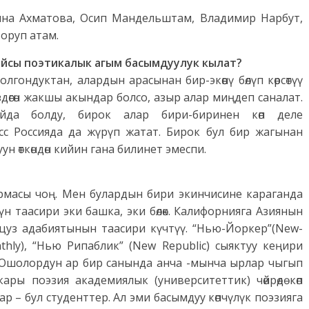
нна Ахматова, Осип Мандельштам, Владимир Нарбут,
оруп атам.
йсы поэтикалык агым басымдуулук кылат?
лгондуктан, алардын арасынан бир-экөөнү бөлүп көрсөтүү
гөн жакшы акындар болсо, азыр алар миңдеп саналат.
да болду, бирок алар бири-биринен көп деле
с Россияда да жүрүп жатат. Бирок бул бир жагынан
н өткөндөн кийин гана билинет эмеспи.
масы чоң. Мен булардын бири экинчисине караганда
өнүн таасири эки башка, эки бөлөк. Калифорнияга Азиянын
анцуз адабиятынын таасири күчтүү. “Нью-Йоркер”(New-
nthly), “Нью Рипаблик” (New Republic) сыяктуу кеңири
 Ошолордун ар бир санында анча -мынча ырлар чыгып
ры поэзия академиялык (университеттик) чөйрөдө көп
р – бул студенттер. Ал эми басымдуу көпчүлүк поэзияга