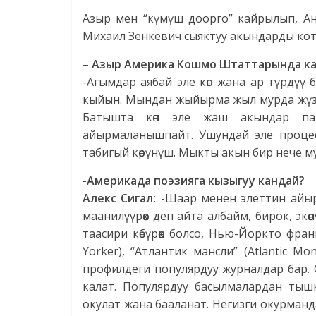
Азыр мен “күмүш доорго” кайрылып, А
Михаил Зенкевич сыяктуу акындарды кот
–
Азыр Америка Кошмо Штаттарында ка
-Агымдар аябай эле көп жана ар түрдүү бо
кыйын. Мындан жыйырма жыл мурда жүздө
Батышта көп эле жаш акындар пай
айырмаланышпайт. Ушундай эле процес
табигый көрүнүш. Мыкты акын бир нече муу
-Америкада поэзияга кызыгуу кандай?
Алекс Сигал:
-Шаар менен элеттин айыр
маанилүүрөөк деп айта албайм, бирок, экө
таасири көбүрөөк болсо, Нью-Йоркто фр
Yorker), “Атлантик мансли” (Atlantic Mo
профилдеги популярдуу журналдар бар.
калат. Популярдуу басылмалардан тышка
окулат жана бааланат. Негизги окурманда