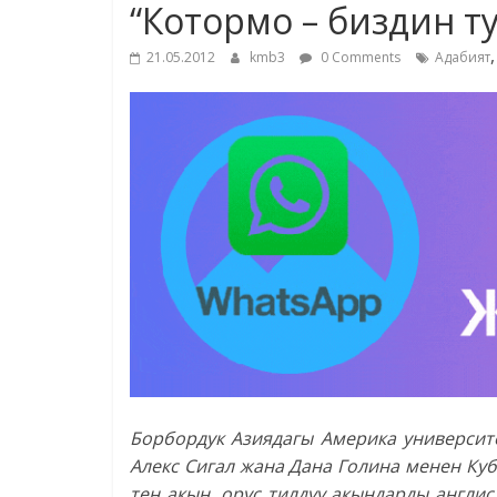
“Котормо – биздин 
21.05.2012
kmb3
0 Comments
Адабият
Борбордук Азиядагы Америка университ
Алекс Сигал жана Дана Голина менен Ку
тең акын, орус тилдүү акындарды англис