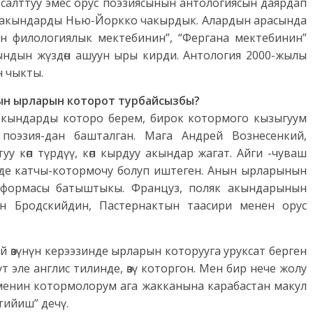
 салттуу эмес орус поэзиясынын антологиясын даярдап
к акындарды Нью-Йоркко чакырдык. Алардын арасында
н филологиялык мектебинин”, “Фергана мектебинин”
акындын жүздөн ашуун ыры кирди. Антология 2000-жылы
 чыкты.
дын ырларын которот турбайсызбы?
 акындарды которо берем, бирок котормого кызыгуум
поэзия-дан башталган. Мага Андрей Вознесенкий,
уу көп түрдүү, көп кырдуу акындар жагат. Айги -чуваш
де катчы-котормочу болуп иштеген. Анын ырларынын
н формасы батыштыкы. Француз, поляк акындарынын
н Бродскийдин, Пастернактын таасири менен орус
ий өзүнүн керээзинде ырларын которууга уруксат берген
 эле англис тилинде, өзү которгон. Мен бир нече жолу
к менин котормолорум ага жакканына карабастан макул
тийиш” дечү.