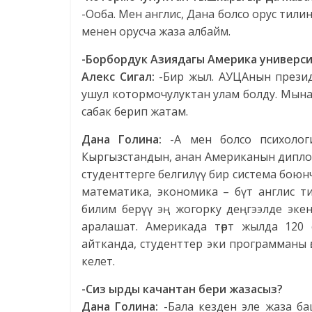
-Ооба. Мен англис, Дана болсо орус тили
менен орусча жаза албайм.
-Борбордук Азиядагы Америка универси
Алекс Сигал:
-Бир жыл. АУЦАнын президе
ушул котормочулуктан улам болду. Мын
сабак берип жатам.
Дана Голина:
-А мен болсо психологи
Кыргызстандын, анан Американын диплому
студенттерге белгилүү бир система боюнч
математика, экономика – бүт англис т
билим берүү эң жогорку деңгээлде экен
аралашат. Америкада төрт жылда 120 
айтканда, студенттер эки программаны өзд
келет.
-Сиз ырды качантан бери жазасыз?
Дана Голина:
-Бала кезден эле жаза ба