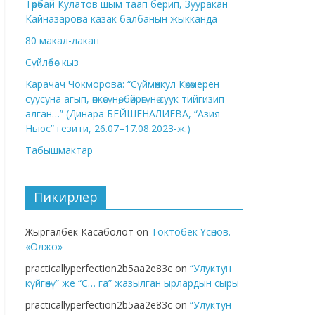
Төрөбай Кулатов шым таап берип, Зууракан
Кайназарова казак балбанын жыкканда
80 макал-лакап
Сүйлөбөс кыз
Карачач Чокморова: “Сүймөнкул Көкөмерен
суусуна агып, өпкөсүнө, бөйрөгүнө суук тийгизип
алган…” (Динара БЕЙШЕНАЛИЕВА, “Азия
Ньюс” гезити, 26.07–17.08.2023-ж.)
Табышмактар
Пикирлер
Жыргалбек Касаболот
on
Токтобек Үсөнов.
«Олжо»
practicallyperfection2b5aa2e83c
on
“Улуктун
күйгөнү” же “С… га” жазылган ырлардын сыры
practicallyperfection2b5aa2e83c
on
“Улуктун