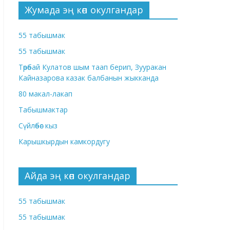
Жумада эң көп окулгандар
55 табышмак
55 табышмак
Төрөбай Кулатов шым таап берип, Зууракан
Кайназарова казак балбанын жыкканда
80 макал-лакап
Табышмактар
Сүйлөбөс кыз
Карышкырдын камкордугу
Айда эң көп окулгандар
55 табышмак
55 табышмак