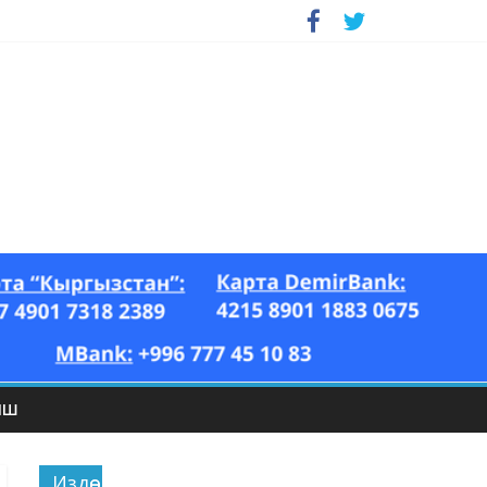
ЫШ
Издөө