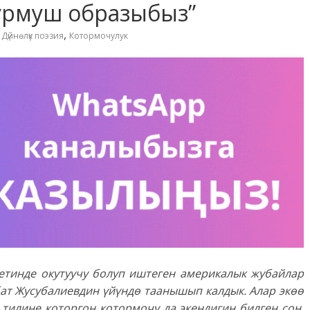
турмуш образыбыз”
,
,
Дүйнөлүк поэзия
Котормочулук
етинде окутуучу болуп иштеген америкалык жубайлар
бат Жусубалиевдин үйүндө таанышып калдык. Алар экөө
 тилине которгон котормочу да экендигин билген соң,