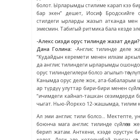
болот. Ырларымды стилиме карап кээ бир
бар экен” дешет, Иосиф Бродскийге
стилдеги ырларды жазып атканда мен 
эмесмин. Табигый ритмика бала кезде эл
-Алекс сизди орус тилинде жазат деди?
Дана Голина:
-Англис тилинде деле жа
“Кудайдын керемети менен илхам аркыл
да англис тилиндеги ырларымды ошондой 
орус тилиндегилери болсо агылып-төгүлүп өз
Канымда орус деле жок, ата-бабаларым ш
ар түрдүү улуттар бири-бири менен сүйл
“ичимдеги кайнап-ташкан сезимдерди б
чыгат. Нью-Йоркко 12-жашымда, тилим к
Ал эми англис тили болсо… Мектепте, у
боюнча мага англис тилинде сүйлөгөн 
берип жатам. Анткени, кээде орустун би
келет. Деги эле которулбай турган с