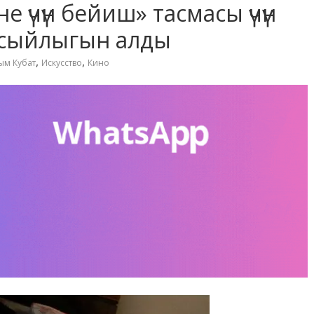
 үчүн бейиш» тасмасы үчүн
 сыйлыгын алды
,
,
ым Кубат
Искусство
Кино