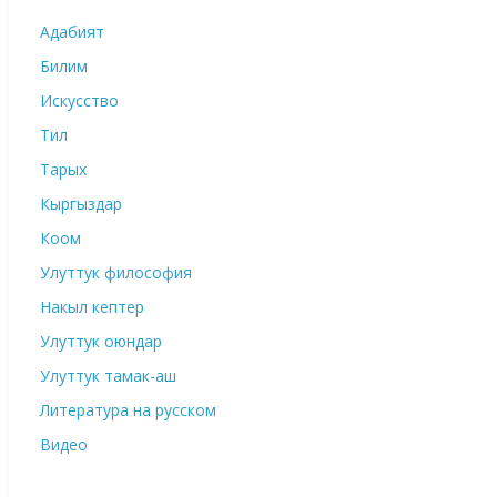
Адабият
Билим
Искусство
Тил
Тарых
Кыргыздар
Коом
Улуттук философия
Накыл кептер
Улуттук оюндар
Улуттук тамак-аш
Литература на русском
Видео