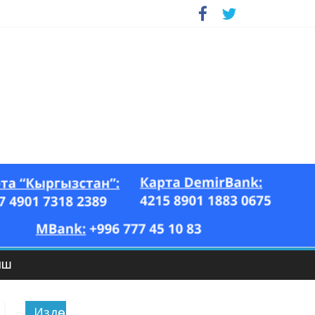
ЫШ
Издөө