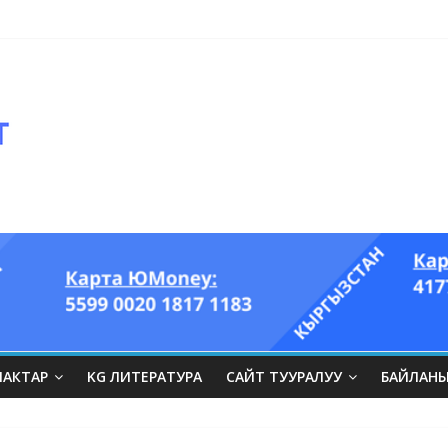
оглазый король” аттуу ыры он үч акындын котормосунда
ЛАКТАР
KG ЛИТЕРАТУРА
САЙТ ТУУРАЛУУ
БАЙЛАН