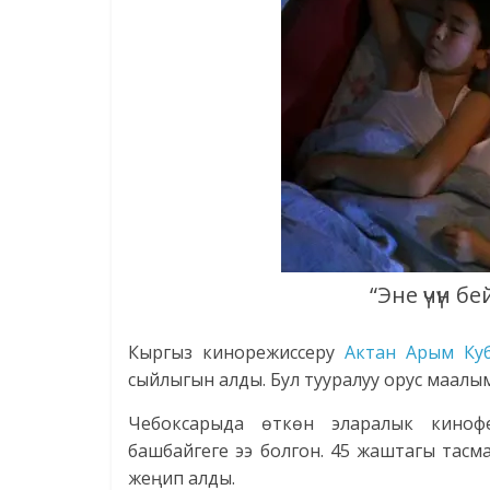
“Эне үчүн 
Кыргыз кинорежиссеру
Актан Арым Ку
сыйлыгын алды. Бул тууралуу орус маалы
Чебоксарыда өткөн эларалык кинофе
башбайгеге ээ болгон. 45 жаштагы тас
жеңип алды.