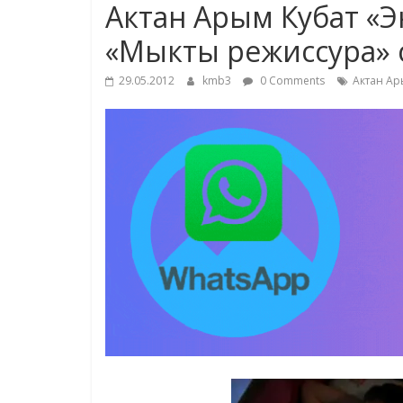
Актан Арым Кубат «Эне
«Мыкты режиссура»
29.05.2012
kmb3
0 Comments
Актан Ар