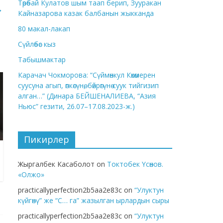
Төрөбай Кулатов шым таап берип, Зууракан
→
Кайназарова казак балбанын жыкканда
80 макал-лакап
Сүйлөбөс кыз
Табышмактар
Карачач Чокморова: “Сүймөнкул Көкөмерен
суусуна агып, өпкөсүнө, бөйрөгүнө суук тийгизип
алган…” (Динара БЕЙШЕНАЛИЕВА, “Азия
Ньюс” гезити, 26.07–17.08.2023-ж.)
Пикирлер
Жыргалбек Касаболот
on
Токтобек Үсөнов.
«Олжо»
practicallyperfection2b5aa2e83c
on
“Улуктун
күйгөнү” же “С… га” жазылган ырлардын сыры
practicallyperfection2b5aa2e83c
on
“Улуктун