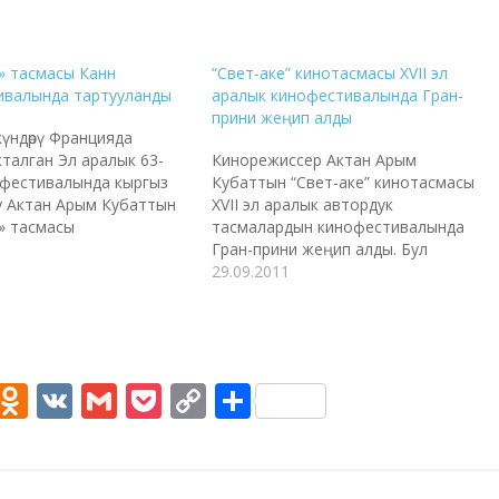
» тасмасы Канн
“Свет-аке” кинотасмасы XVII эл
ивалында тартууланды
аралык кинофестивалында Гран-
прини жеңип алды
үндөрү Францияда
алган Эл аралык 63-
Кинорежиссер Актан Арым
офестивалында кыргыз
Кубаттын “Свет-аке” кинотасмасы
у Актан Арым Кубаттын
XVII эл аралык автордук
» тасмасы
тасмалардын кинофестивалында
ды. Тасманын
Гран-прини жеңип алды. Бул
и Алтынай
тууралуу фильмдин продюсеры
29.09.2011
ованын айтымында,
Алтынай Койчуманова билдирди.
ачары “Режиссерлордун
Сынак Марокконун Рабате
ыгы” аттуу белгилүү
шаарында өткөн. Актан Арым
анын алкагында болуп
Кубаттын бул фильми буга чейин
мада башкы каармандын
бир катар эл аралык
M
O
V
G
P
C
S
ьмди койгон режиссер
кинофестивалдарга катышып,
e
d
K
m
o
o
h
м Кубат өзү ойногон.
ийгиликке жетишкен. Алсак,
ле Таалайкан Абазова,
“Евразия” (Алматы) жана “Дидор”
s
n
ai
ck
p
ar
айманов, Асан…
(Дүйшөмбү) кинофестивалдарында
баш…