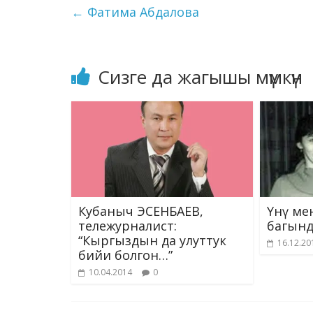
b
gr
e
bl
g
s
←
Фатима Абдалова
o
a
dI
r
er
A
o
m
n
p
k
p
Сизге да жагышы мүмкүн
Кубаныч ЭСЕНБАЕВ,
Үнү ме
тележурналист:
багынд
“Кыргыздын да улуттук
16.12.20
бийи болгон…”
10.04.2014
0