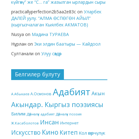
күйгөнү” же “С… га” жазылган ырлардын сыры
practicallyperfection2b5aa2e83c
on
Уларбек
ДАЛЕЙ уулу. “АЛМА ӨСПӨГӨН АЙЫЛ”
(кыргызчалаган Кыялбек АКМАТОВ)
Nusya
on
Мадина ТУРАЕВА
Нұрлан
on
Эки элдин баатыры — Кайдоол
Султанали
on
Улуу сөздөр
Белгилер булуту
Адабият
Акын
А.Осмонов
А.Абыкаев
Акындар. Кыргыз поэзиясы
Билим
Дүйнөлүк адабият
Дүйнөлүк поэзия
Инсан
Интернет
Ж.Касаболотов
Кино
Китеп
Искусство
Кол өнөрчүлүк