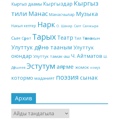
Кыргыз
Кыргыздар
Кыргыз даамы
тили
Манас
Музыка
Манасчылар
Нарк
Накыл кептер
О. Шакир
Салт
Санжыра
Тарых
Театр
Сын
Төкмө акын
Сүрөт
Тил
Улуттук дүйнө тааным
Улуттук
оюндар
Ч. Айтматов
Улуттук тамак-аш
Ш.
Эстутум
аңгеме
жомок
Дүйшеев
комуз
поэзия
сынак
котормо
маданият
Архив
Архив