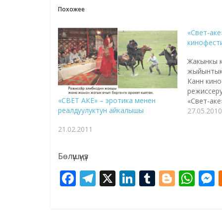
Похожее
«Свет-аке
кинофест
Жакынкы к
жыйынтыкт
Канн кин
режиссер
«СВЕТ АКЕ» – эротика менен
«Свет-аке
реалдуулуктун айкалышы
тартуулан
27.05.2010
продюсер
21.02.2011
Койчуман
анын бет
эки жумал
Бөлүшүңүз
программ
өттү. Тас
F
T
X
Li
T
Bl
W
ролун фил
ac
el
n
u
o
h
Актан Ары
Ошондой э
e
e
k
m
g
at
s
Асхат Сул