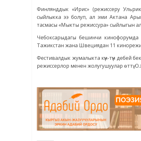
Финлянддык «Ирис» (режиссеру Ульри
сыйлыкка ээ болуп, ал эми Актана Ары
тасмасы «Мыкты режиссура» сыйлыгын а
Чебоксарыдагы бешинчи кинофорумда О
Тажикстан жана Швециядан 11 кинорежис
Фестивалдык жумалыкта күн-түн дебей беке
режиссерлор менен жолугушуулар өттү. О