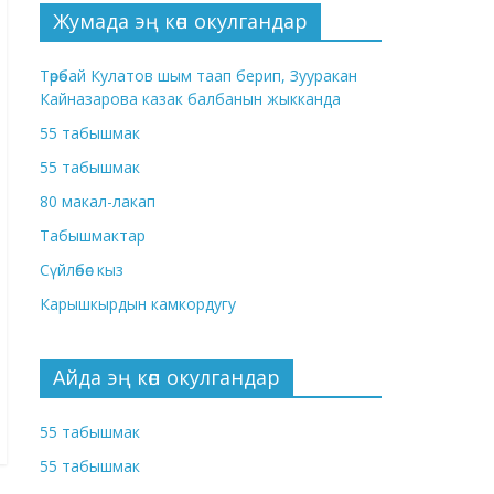
Жумада эң көп окулгандар
Төрөбай Кулатов шым таап берип, Зууракан
Кайназарова казак балбанын жыкканда
55 табышмак
55 табышмак
80 макал-лакап
Табышмактар
Сүйлөбөс кыз
Карышкырдын камкордугу
Айда эң көп окулгандар
55 табышмак
55 табышмак