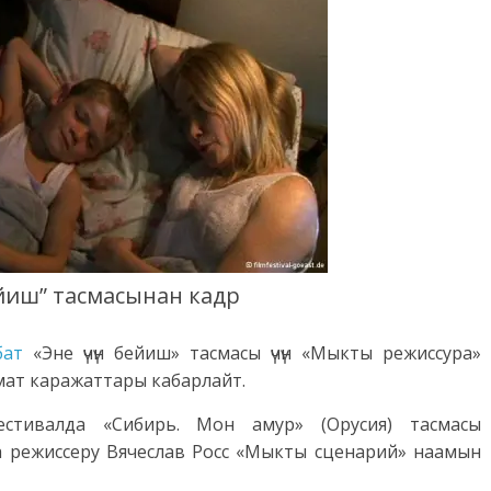
бейиш” тасмасынан кадр
бат
«Эне үчүн бейиш» тасмасы үчүн «Мыкты режиссура»
мат каражаттары кабарлайт.
стивалда «Сибирь. Мон амур» (Орусия) тасмасы
ма режиссеру Вячеслав Росс «Мыкты сценарий» наамын