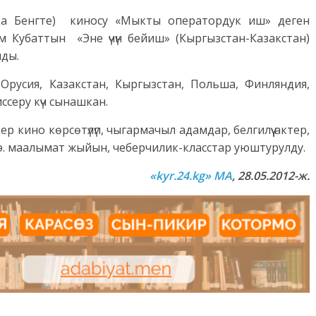
ка Бенгте) киносу «Мыкты оператордук иш» деген
м Кубаттын «Эне үчүн бейиш» (Кыргызстан-Казакстан)
лды.
русия, Казакстан, Кыргызстан, Польша, Финляндия,
серу күч сынашкан.
р кино көрсөтүлүп, чыгармачыл адамдар, белгилүү актер,
.э. маалымат жыйын, чеберчилик-класстар уюштурулду.
«
kyr.24.kg» MA
, 28.05.2012-ж.