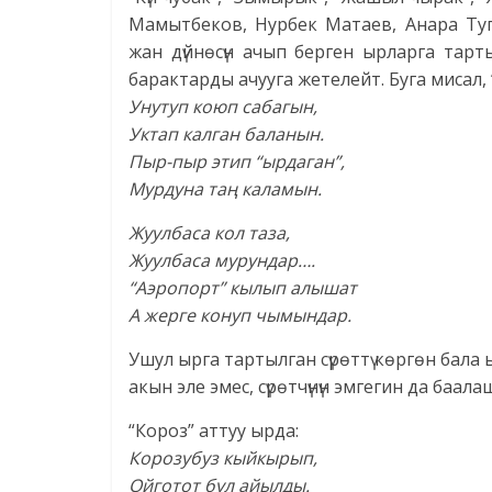
Мамытбеков, Нурбек Матаев, Анара Ту
жан дүйнөсүн ачып берген ырларга тар
барактарды ачууга жетелейт. Буга мисал,
Унутуп коюп сабагын,
Уктап калган баланын.
Пыр-пыр этип “ырдаган”,
Мурдуна таң каламын.
Жуулбаса кол таза,
Жуулбаса мурундар….
“Аэропорт” кылып алышат
А жерге конуп чымындар.
Ушул ырга тартылган сүрөттү көргөн бала
акын эле эмес, сүрөтчүнүн эмгегин да баал
“Короз” аттуу ырда:
Корозубуз кыйкырып,
Ойготот бул айылды.