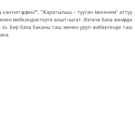
 кантип үшүгөн?”, “Жаратылыш – тууган мекеним” аттуу
 кенен мейкиндиктерге алып чыгат. Өзгөчө бала жөнүндө
кө ээ. Бир бала баканы таш менен уруп жибергенде таш
ака: