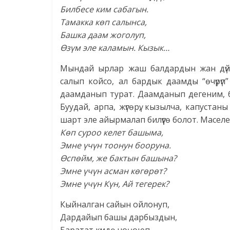
Билбесе ким сабагын.
Тамакка көп салынса,
Башка даам жоголуп,
Өзүм эле каламын. Кызык…
Мындай ырлар жаш балдардын жан дүйн
салып койсо, ал бардык даамды “өчүрү
даамданып турат. Даамданып дегеним, 
Буудай, арпа, жүгөрү, кызылча, капуст
шарт эле айырмалап билүүгө болот. Масел
Көп суроо келет башыма,
Эмне үчүн тоонун бооруна.
Өспөйм, же бактын башына?
Эмне үчүн асман көгөрөт?
Эмне үчүн Күн, Ай тегерек?
Кыйналган сайын ойлонуп,
Дардайып башы дарбыздын,