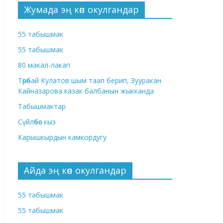
Жумада эң көп окулгандар
55 табышмак
55 табышмак
80 макал-лакап
Төрөбай Кулатов шым таап берип, Зууракан
Кайназарова казак балбанын жыкканда
Табышмактар
Сүйлөбөс кыз
Карышкырдын камкордугу
Айда эң көп окулгандар
55 табышмак
55 табышмак