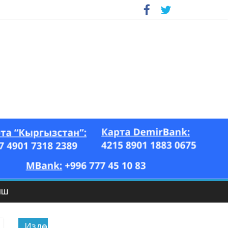
ЫШ
Издөө