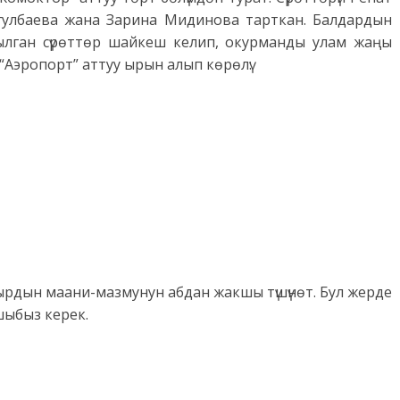
гулбаева жана Зарина Мидинова тарткан. Балдардын
тылган сүрөттөр шайкеш келип, окурманды улам жаңы
 “Аэропорт” аттуу ырын алып көрөлү:
 ырдын маани-мазмунун абдан жакшы түшүнөт. Бул жерде
ашыбыз керек.