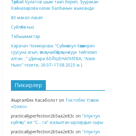
Төрөбай Кулатов шым таап берип, Зууракан
Кайназарова казак балбанын жыкканда
80 макал-лакап
Сүйлөбөс кыз
Табышмактар
Карачач Чокморова: “Сүймөнкул Көкөмерен
суусуна агып, өпкөсүнө, бөйрөгүнө суук тийгизип
алган…” (Динара БЕЙШЕНАЛИЕВА, “Азия
Ньюс” гезити, 26.07–17.08.2023-ж.)
Пикирлер
Жыргалбек Касаболот
on
Токтобек Үсөнов.
«Олжо»
practicallyperfection2b5aa2e83c
on
“Улуктун
күйгөнү” же “С… га” жазылган ырлардын сыры
practicallyperfection2b5aa2e83c
on
“Улуктун