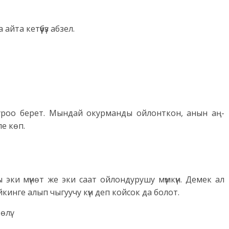
йта кетүүбүз абзел.
ү суроо берет. Мындай окурманды ойлонткон, анын аң-
ле көп.
 эки мүнөт же эки саат ойлондурушу мүмкүн. Демек ал
кинге алып чыгуучу күн деп койсок да болот.
лү: