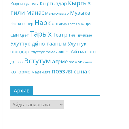
Кыргыз
Кыргыздар
Кыргыз даамы
тили
Манас
Музыка
Манасчылар
Нарк
Накыл кептер
О. Шакир
Салт
Санжыра
Тарых
Театр
Сын
Төкмө акын
Сүрөт
Тил
Улуттук дүйнө тааным
Улуттук
оюндар
Ч. Айтматов
Улуттук тамак-аш
Ш.
Эстутум
аңгеме
жомок
Дүйшеев
комуз
поэзия
сынак
котормо
маданият
Архив
Архив