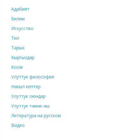
Адабият
Билим
Искусство
Тил
Тарых
Кыргыздар
Коом
Улуттук философия
Накыл кептер
Улуттук оюндар
Улуттук тамак-аш
Литература на русском
Видео