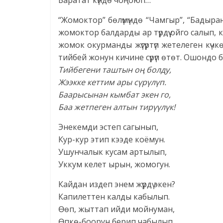
Баратат күндө чоңоюп…
“Жомоктор” бөлүмүндө “Чамгыр”, “Бадыраң
жомоктор балдарды ар түрдүү ойго салып,
жомок окурманды жүгүртүп жетелеген күч
тийбей жонун кичине сүрүп өтөт. Ошондо б
Тийбегени таштын оң болду,
Жээкке кеттим ары сүрүлүп.
Баарысынан кымбат экен го,
Баа жетпеген алтын тирүүлүк!
Энекемди эстеп сагынып,
Кур-кур этип кээде коёмун.
Ушунчалык кусам артылып,
Уккум келет ырын, жомогун.
Кайдан издеп энем жүрдү экен?
Капилеттен калды кабылып.
Өөп, жыттап ийди мойнуман,
Өпкө-боорун берип чабылып…