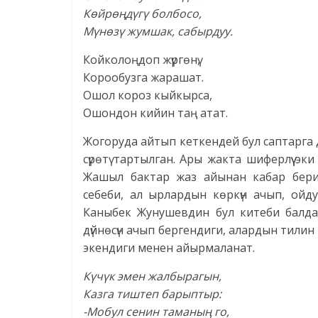
Көйрөңдүгү болбосо,
Мүнөзү жумшак, сабырдуу.
Койколоңдоп жүргөнү,
Корообузга жарашат.
Ошол короз кыйкырса,
Ошондон кийин таң атат.
Жогоруда айтып кеткендей бул саптарга
сүрөтү тартылган. Ары жакта шиферлүү эк
Жашыл бактар жаз айынан кабар бери
себеби, ал ырлардын көркүн ачып, ойд
Каныбек Жунушевдин бул китеби балда
дүйнөсүн ачып бергендиги, алардын тили
экендиги менен айырмаланат.
Күчүк эмен жалбырагын,
Казга тиштеп барыптыр:
-Мобул сенин таманың го,