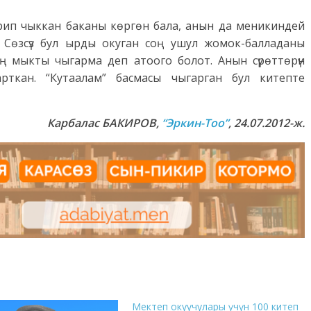
кирип чыккан баканы көргөн бала, анын да меникиндей
 Сөзсүз бул ырды окуган соң ушул жомок-балладаны
эң мыкты чыгарма деп атоого болот. Анын сүрөттөрүн
рткан. “Кутаалам” басмасы чыгарган бул китепте
Карбалас БАКИРОВ
,
“Эркин-Тоо”
, 24.07.2012-ж.
Мектеп окуучулары үчүн 100 китеп