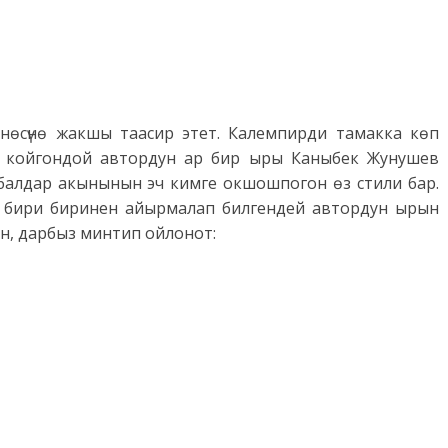
өсүнө жакшы таасир этет. Калемпирди тамакка көп
п” койгондой автордун ар бир ыры Каныбек Жунушев
балдар акынынын эч кимге окшошпогон өз стили бар.
аны бири биринен айырмалап билгендей автордун ырын
ен, дарбыз минтип ойлонот: