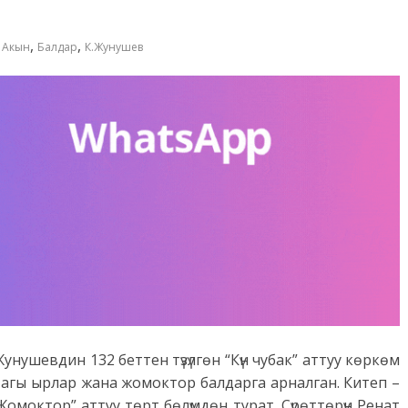
,
,
,
Акын
Балдар
К.Жунушев
унушевдин 132 беттен түзүлгөн “Күн чубак” аттуу көркөм
актагы ырлар жана жомоктор балдарга арналган. Китеп –
“Жомоктор” аттуу төрт бөлүмдөн турат. Сүрөттөрүн Ренат