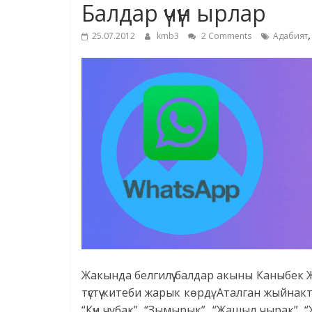
Балдар үчүн ырлар
25.07.2012
kmb3
2 Comments
Адабият
Жакында белгилүү балдар акыны Каныбек Ж
түстүү китеби жарык көрдү. Аталган жыйн
“Күн чубак”, “Зымырык”, “Жашыл чырак”, 