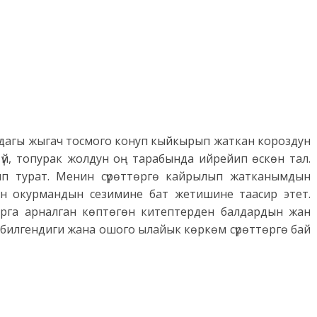
 дагы жыгач тосмого конуп кыйкырып жаткан короздун
и үй, топурак жолдун оң тарабында ийрейип өскөн тал.
п турат. Менин сүрөттөргө кайрылып жатканымдын
ун окурмандын сезимине бат жетишине таасир этет.
рга арналган көптөгөн китептерден балдардын жан
н билгендиги жана ошого ылайык көркөм сүрөттөргө бай