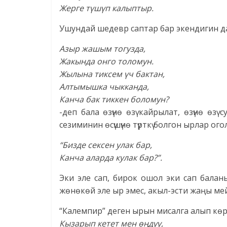
Жерге түшүп калыптыр.
Ушундай шедевр саптар бар экендигин да а
Азыр жашым тогузда,
Жакында онго толомун.
Жылына тиксем үч бактан,
Алтымышка чыкканда,
Канча бак тиккен боломун?
-деп бала өзүнө өзү кайрылат, өзүнө өз
сезиминин өсүшүнө түрткү болгон ырлар ого
“Бизде сексен улак бар,
Канча аларда кулак бар?”.
Эки эле сап, бирок ошол эки сап баланы
жөнөкөй эле ыр эмес, акыл-эсти жаңы мей
“Калемпир” деген ырын мисалга алып көрө
Кызарып кетет мен өңдүү,