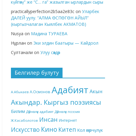
күйгөнү” же “С… га” жазылган ырлардын сыры
practicallyperfection2b5aa2e83c
on
Уларбек
ДАЛЕЙ уулу. “АЛМА ӨСПӨГӨН АЙЫЛ”
(кыргызчалаган Кыялбек АКМАТОВ)
Nusya
on
Мадина ТУРАЕВА
Нұрлан
on
Эки элдин баатыры — Кайдоол
Султанали
on
Улуу сөздөр
Белгилер булуту
Адабият
Акын
А.Осмонов
А.Абыкаев
Акындар. Кыргыз поэзиясы
Билим
Дүйнөлүк адабият
Дүйнөлүк поэзия
Инсан
Интернет
Ж.Касаболотов
Кино
Китеп
Искусство
Кол өнөрчүлүк