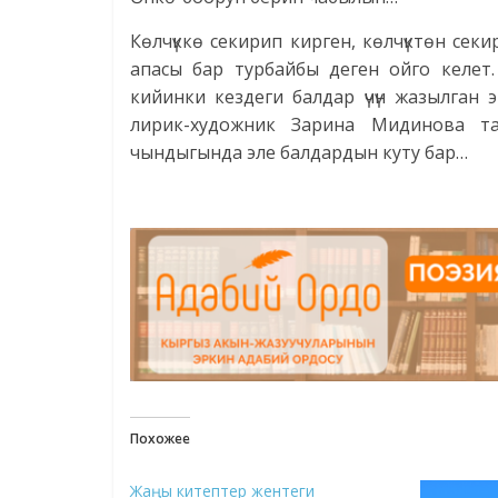
Көлчүккө секирип кирген, көлчүктөн се
апасы бар турбайбы деген ойго келет.
кийинки кездеги балдар үчүн жазылган 
лирик-художник Зарина Мидинова та
чындыгында эле балдардын куту бар…
Похожее
Жаңы китептер жентеги