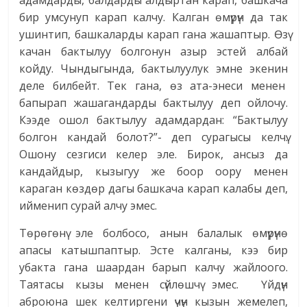
адамдарды, балдарды алдыртан карап, башкача
бир умсунуп карап калчу. Калган өмүрүн да так
ушинтип, башкаларды карап гана жашаптыр. Өзү
качан бактылуу болгонун азыр эстей албай
койду. Чындыгында, бактылуулук эмне экенин
деле билбейт. Тек гана, өз ата-энеси менен
бапырап жашагандарды бактылуу деп ойлочу.
Кээде ошол бактылуу адамдардан: “Бактылуу
болгон кандай болот?”- деп сурагысы келчү.
Ошону сезгиси келер эле. Бирок, ансыз да
кандайдыр, кызыгуу же боор оору менен
караган көздөр дагы башкача карап калабы деп,
ийменип сурай алчу эмес.
Төрөгөнү эле болбосо, анын балалык өмүрүнө
апасы катышпаптыр. Эсте калганы, кээ бир
убакта гана шаардан барып калчу жайлоого.
Таятасы кызы менен сүйлөшчү эмес. Үйдүн
аброюна шек келтиргени үчүн кызын жемелеп,