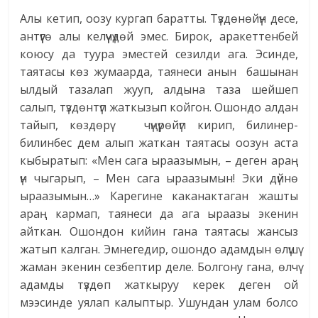
Алы кетип, оозу кургап баратты. Түздөнөйүн десе,
антүүгө алы келүүчүдөй эмес. Бирок, аракеттенбей
коюсу да туура эместей сезилди ага. Эсинде,
таятасы көз жумаарда, таянеси анын башынан
ылдый тазалап жууп, алдына таза шейшеп
салып, түздөнтүп жаткызып койгон. Ошондо алдан
тайып, көздөрү чүңүрөйүп кирип, билинер-
билинбес дем алып жаткан таятасы оозун аста
кыбыратып: «Мен сага ыраазымын, – деген араң
үн чыгарып, – Мен сага ыраазымын! Эки дүйнө
ыраазымын…» Карегине каканактаган жашты
араң кармап, таянеси да ага ыраазы экенин
айткан. Ошондон кийин гана таятасы жансыз
жатып калган. Эмнегедир, ошондо адамдын өлүшү
жаман экенин сезбептир деле. Болгону гана, өлчү
адамды түздөп жаткыруу керек деген ой
мээсинде уялап калыптыр. Ушундан улам болсо