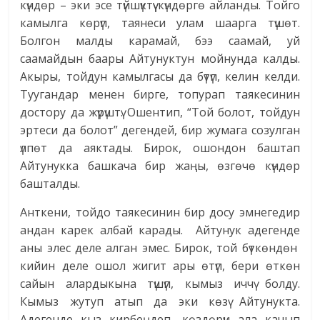
күндөр – эки эсе түйшүктүү күндөргө айланды. Тойго
камылга көрүп, таянеси улам шаарга түшөт.
Болгон малды карамай, бээ саамай, уй
саамайдын баары Айтунуктун мойнунда калды.
Акыры, тойдун камылгасы да бүтүп, келин келди.
Туугандар менен бирге, топурап таякесинин
достору да жүрүштү. Ошентип, “Той болот, тойдун
эртеси да болот” дегендей, бир жумага созулган
үлпөт да аяктады. Бирок, ошондон баштап
Айтунукка башкача бир жаңы, өзгөчө күндөр
башталды.
Анткени, тойдо таякесинин бир досу эмнегедир
андан карек албай карады. Айтунук адегенде
аны элес деле алган эмес. Бирок, той бүткөндөн
кийин деле ошол жигит ары өтүп, бери өткөн
сайын алардыкына түшүп, кымыз иччү болду.
Кымыз жутуп атып да эки көзү Айтунукта.
Адегенде кыз кирбеңдеп, көздөрүн ала качып