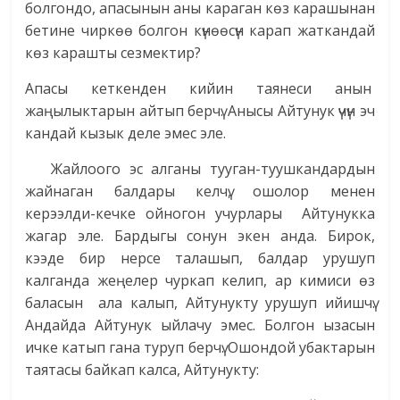
болгондо, апасынын аны караган көз карашынан
бетине чиркөө болгон күнөөсүн карап жаткандай
көз карашты сезмектир?
Апасы кеткенден кийин таянеси анын
жаңылыктарын айтып берчү. Анысы Айтунук үчүн эч
кандай кызык деле эмес эле.
Жайлоого эс алганы тууган-туушкандардын
жайнаган балдары келчү, ошолор менен
керээлди-кечке ойногон учурлары Айтунукка
жагар эле. Бардыгы сонун экен анда. Бирок,
кээде бир нерсе талашып, балдар урушуп
калганда жеңелер чуркап келип, ар кимиси өз
баласын ала калып, Айтунукту урушуп ийишчү.
Андайда Айтунук ыйлачу эмес. Болгон ызасын
ичке катып гана туруп берчү. Ошондой убактарын
таятасы байкап калса, Айтунукту: