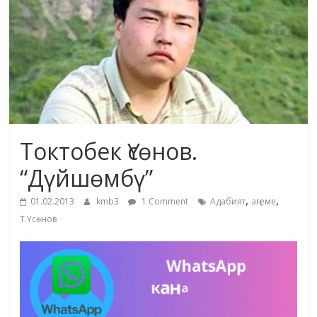
жана
адабияты
Токтобек Үсөнов.
“Дүйшөмбү”
,
,
01.02.2013
kmb3
1 Comment
Адабият
аңгеме
Т.Үсөнов