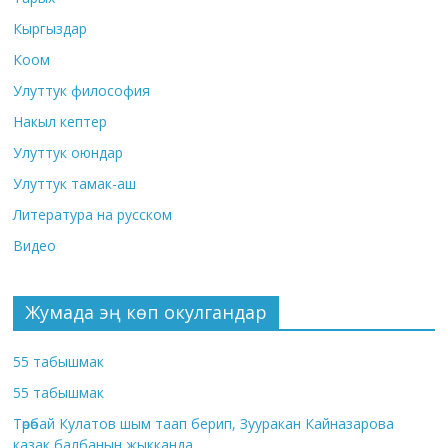
Кыргыздар
Коом
Улуттук философия
Накыл кептер
Улуттук оюндар
Улуттук тамак-аш
Литература на русском
Видео
Жумада эң көп окулгандар
55 табышмак
55 табышмак
Төрөбай Кулатов шым таап берип, Зууракан Кайназарова
казак балбанын жыкканда