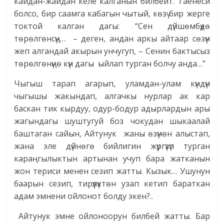
кайдан-жайдан келе калганын билбейт. Таенеси
болсо, бир саамга кабагын чытый, көзү бир жерге
токтой калган дагы: “Сен дүйшөмбүдө
төрөлгөнсүң… – деген, андан аркы айтаар сөзүн
жеп алгандай акырын унчугуп, – Сенин бактысыз
төрөлгөнүңө күн дагы ыйлап турган болчу анда…”
Чыгыш тарап агарып, уламдан-улам күндүн
чыгышы жакындап, алгачкы нурлар ак кар
баскан тик кырдуу, одур-бодур адырлардын ары
жагындагы шуштугуй боз чокудан шыкаалай
баштаган сайын, Айтунук жаны өзүнөн алыстап,
жана эле дүйнөгө бийлигин жүргүзүп турган
караңгылыктын артынан учуп бара жатканын
жон териси менен сезип жатты. Кызык… Ушунун
баарын сезип, тирүүлүктөн узап кетип бараткан
адам эмнени ойлонот болду экен?..
Айтунук эмне ойлоноорун билбей жатты. Бар