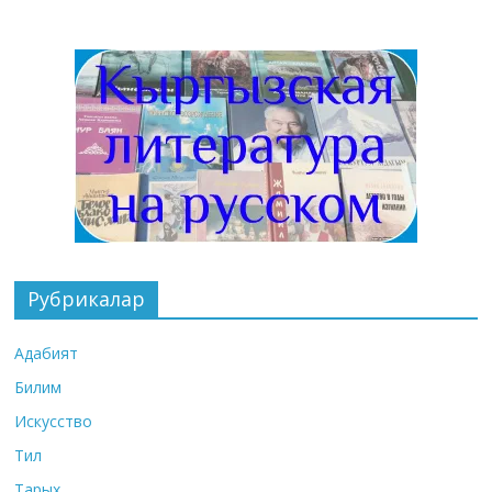
Рубрикалар
Адабият
Билим
Искусство
Тил
Тарых