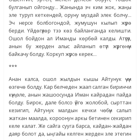
булганып ойгонду… Жанында эч ким жок, жаңы
эле туруп кеткендей, оруну муздай элек болчу…
Эч нерсе болбогондой, жумушун кылып жүрө
берди. Үйдөгүлөр тээ көз байланганда келишти.
Ошол бойдон ал Иманды көрбөй калды. Атүгүл,
анын бу жерден алыс айланып өтүп жүргөнүн
байкачу болду. Коркуп жүрсө керек…
***
Анан калса, ошол жылдын кышы Айтунук үчүн
өзгөчө болду. Кар белчеден жаап салган биринчи
күнү эле, анын жашоосунда Иман кайрадан пайда
болду. Бирок, дале болсо үйгө жолобой, сырттан
кезигип, Айтунук малдын кечки чөбүн салып
жаткан маалда, короонун аркы бетинен секирип
келе калат. Же сайга сууга барса, кайдан-жайдан
даяр болот да, ыңгайы келген жерден эле этегин