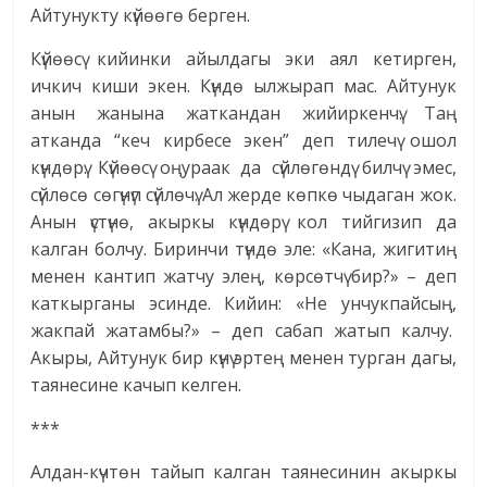
Айтунукту күйөөгө берген.
Күйөөсү кийинки айылдагы эки аял кетирген,
ичкич киши экен. Күндө ылжырап мас. Айтунук
анын жанына жаткандан жийиркенчү. Таң
атканда “кеч кирбесе экен” деп тилечү ошол
күндөрү. Күйөөсү оңураак да сүйлөгөндү билчү эмес,
сүйлөсө сөгүнүп сүйлөчү. Ал жерде көпкө чыдаган жок.
Анын үстүнө, акыркы күндөрү кол тийгизип да
калган болчу. Биринчи түндө эле: «Кана, жигитиң
менен кантип жатчу элең, көрсөтчү бир?» – деп
каткырганы эсинде. Кийин: «Не унчукпайсың,
жакпай жатамбы?» – деп сабап жатып калчу.
Акыры, Айтунук бир күнү эртең менен турган дагы,
таянесине качып келген.
***
Алдан-күчтөн тайып калган таянесинин акыркы