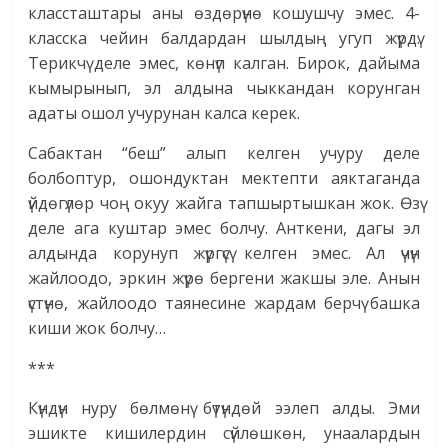
классташтары аны өздөрүнө кошушчу эмес. 4-
класска чейин балдардан шылдың угуп жүрдү.
Терикчү деле эмес, көнүп калган. Бирок, дайыма
кымырынып, эл алдына чыккандан корунган
адаты ошол учурунан калса керек.
Сабактан “беш” алып келген учуру деле
болбоптур, ошондуктан мектепти аяктаганда
үйдөгүлөр чоң окуу жайга тапшыртышкан жок. Өзү
деле ага куштар эмес болчу. Анткени, дагы эл
алдында корунуп жүргүсү келген эмес. Ал үчүн
жайлоодо, эркин жүрө бергени жакшы эле. Анын
үстүнө, жайлоодо таянесине жардам берчү башка
киши жок болчу…
***
Күндүн нуру бөлмөнү бүтүндөй ээлеп алды. Эми
эшикте кишилердин сүйлөшкөн, унаалардын