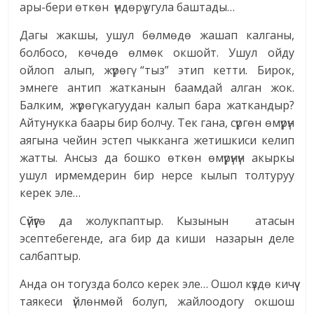
ары-бери өткөн үндөрү угула баштады…
Дагы жакшы, ушул бөлмөдө жашап калганы,
болбосо, көчөдө өлмөк окшойт. Ушул ойду
ойлоп алып, жүрөгү “тыз” этип кетти. Бирок,
эмнеге антип жатканын баамдай алган жок.
Балким, жүрөгү кагуудан калып бара жаткандыр?
Айтунукка баары бир болчу. Тек гана, сүргөн өмүрүн
аягына чейин эстеп чыкканга жетишкиси келип
жатты. Ансыз да бошко өткөн өмүрүнүн акыркы
ушул ирмемдерин бир нерсе кылып толтуруу
керек эле…
Сүйүүгө да жолукпаптыр. Кызынын атасын
эсептебегенде, ага бир да киши назарын деле
салбаптыр.
Анда он тогузда болсо керек эле… Ошол күздө кичүү
таякеси үйлөнмөй болуп, жайлоодогу окшош