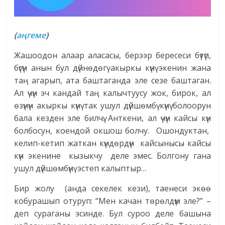
(
аңгеме
)
Жашоодон алаар аласасы, берээр бересеси бүтүп,
бүгүн анын бул дүйнөдөгү акыркы күнү экенин жана
таң агарып, ата баштаганда эле сезе баштаган.
Ал үчүн эч кандай таң калычтуусу жок, бирок, ал
өзүнүн акыркы күнү так ушул дүйшөмбү күнү болоорун
бала кезден эле билчү. Анткени, ал үчүн кайсы күн
болбосун, коендой окшош болчу. Ошондуктан,
келип-кетип жаткан күндөрдүн кайсынысы кайсы
күн экенине кызыкчу деле эмес. Болгону гана
ушул дүйшөмбүнү эстеп калыптыр…
Бир жолу (анда секелек кези), таенеси экөө
кобурашып отуруп: “Мен качан төрөлдүм эле?” –
деп сураганы эсинде. Бул суроо деле башына