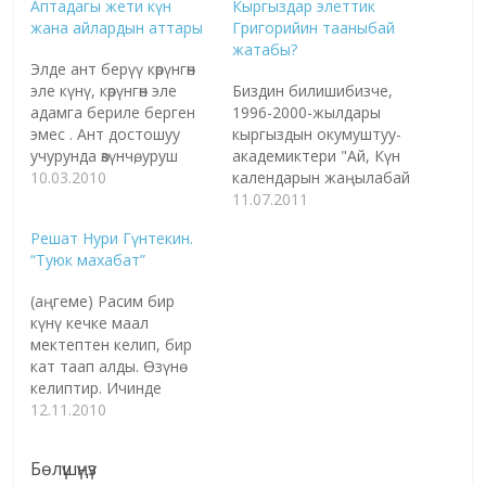
Аптадагы жети күн
Кыргыздар элеттик
жана айлардын аттары
Григорийин тааныбай
жатабы?
Элде ант берүү көрүнгөн
эле күнү, көрүнгөн эле
Биздин билишибизче,
адамга бериле берген
1996-2000-жылдары
эмес . Ант достошуу
кыргыздын окумуштуу-
учурунда өзүнчө, уруш
академиктери "Ай, Күн
чабуул мезгилинде
10.03.2010
календарын жаңылабай
өзүнчө, дубан топтолуп
туруп, ар кандай
11.07.2011
чоң курултай өткөн
адашуулардан
Решат Нури Гүнтекин.
колунда бийдин, бектин
оолактай албайбыз"
“Туюк махабат”
анты өзүнчө, сүйүү,
дешип, жаңы Ай, Күн
махабат, шаң-
календары жаралып,
(аңгеме) Расим бир
салтанаттардагы ант
2003-жылы "Теңир
күнү кечке маал
өзүнчө, эл башына күн
Ордо" улуттук
мектептен келип, бир
түшкөндөгү баатырдын
мурастарды калыбына
кат таап алды. Өзүнө
анты өзүнчө, элин
келтирүү жана өнүктүрүү
келиптир. Ичинде
багуудагы берген ант
коомдук фондунун
гүлдүү баракка
12.11.2010
өзүнчө атайын
жетекчиси Дастан
жазылган ушул саптар
белгиленген…
Сарыгулов тарабынан
бар экен: "Расим мырза,
басмаканадан
Бөлүшүңүз
мен сизди көптөн бери
чыгарылып, ушул күнгө