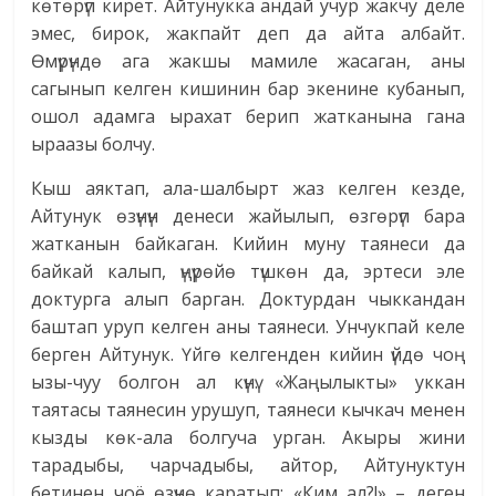
көтөрүп кирет. Айтунукка андай учур жакчу деле
эмес, бирок, жакпайт деп да айта албайт.
Өмүрүндө ага жакшы мамиле жасаган, аны
сагынып келген кишинин бар экенине кубанып,
ошол адамга ырахат берип жатканына гана
ыраазы болчу.
Кыш аяктап, ала-шалбырт жаз келген кезде,
Айтунук өзүнүн денеси жайылып, өзгөрүп бара
жатканын байкаган. Кийин муну таянеси да
байкай калып, үңүрөйө түшкөн да, эртеси эле
доктурга алып барган. Доктурдан чыккандан
баштап уруп келген аны таянеси. Унчукпай келе
берген Айтунук. Үйгө келгенден кийин үйдө чоң
ызы-чуу болгон ал күнү. «Жаңылыкты» уккан
таятасы таянесин урушуп, таянеси кычкач менен
кызды көк-ала болгуча урган. Акыры жини
тарадыбы, чарчадыбы, айтор, Айтунуктун
бетинен чоё өзүнө каратып: «Ким ал?!» – деген