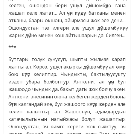
келген, ошондон бери ушул дүйшөмбүдө гана
жашап келе жатат… Ал үчүн күндүн батканы менен
атканы, баары окшош, айырмасы жок эле дечи…
Ошондуктан тээ илгери эле ушул дүйшөмбү күнү
жарык дүйнө менен кош айтышаарын да билген…
***
Буттары толук сунулуп, шыпты жылмая карап
жатты ал. Көрсө, ушул акыркы дүйшөмбүнү ал өмүр
бою күтүп келиптир. Чындыкты, бактылуулукту
издеп убара болбоптур. Анткени, ал үчүн бул
жашоодо чындык да, бакыт дагы жок болчу экен.
Анткени, энесинин оюна келбеген жерден боюна
бүтүп калгандай эле, бул жашоого күтүүсүз жерден эле
келип калыптыр ал. Жашоонун, адамдардын
катачылыгынын натыйжасы болуп жашаптыр.
Ошондуктан, эч кимге кереги жок сыяктуу, эч