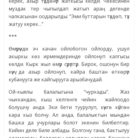
керек, азыр түздөнүп жаткысы келди. Чекесинен
муздак тер чыпылдап жатып араң дегенде
чалкасынан оодарылды: “Эми буттарын түздөп, түз
жатуу керек…”
***
Өмүрүндө эч качан ойлобогон ойлорду, ушул
акыркы көз ирмемдеринде ойлонуп калгысы
келди. Кырк жыл өмүр сүрүптүр. Бирок, ошонун бир
күнү да азыр ойлонуп, кайра баштан өткөрүп
кубанууга же кайгырууга арызбачудай.
Ой-кыялы балалыгына “чуркады”. Жаз
чыккандан, кыш келгенге чейин жайлоодо
болушчу анда. Эки бети туурулуп, күнгө күйгөн
кара кыз болчу. Ал анда, балалыктын мындан
башка да учурлары болот экенин билбептир.
Кийин деле биле албады. Болгону гана, бактылуу