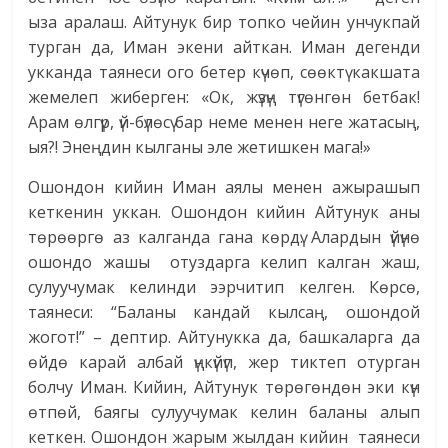
ыза аралаш. Айтунук бир топко чейин унчукпай
турган да, Иман экени айткан. Иман дегенди
укканда таянеси ого бетер күчөп, сөөктү какшата
жемелеп жиберген: «Ок, жүзүң түгөнгөн бетбак!
Арам өлгүр, үй-бүлөсү бар неме менен неге жатасың,
ыя?! Энеңдин кылганы эле жетишкен мага!»
Ошондон кийин Иман аялы менен ажырашып
кеткенин уккан. Ошондон кийин Айтунук аны
төрөөргө аз калганда гана көрдү. Алардын үйүнө
ошондо жашы отуздарга келип калган жаш,
сулуучумак келинди ээрчитип келген. Көрсө,
таянеси: “Баланы кандай кылсаң, ошондой
жогот!” – дептир. Айтунукка да, башкаларга да
өйдө карай албай үңкүйүп, жер тиктеп отурган
болчу Иман. Кийин, Айтунук төрөгөндөн эки күн
өтпөй, баягы сулуучумак келин баланы алып
кеткен. Ошондон жарым жылдан кийин таянеси