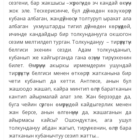
сезгени, бар жакшысы –жүрөгүндө эч кандай өкүнүч
жок эле. Тескерисинче, бул дүйнөдөн көзү көрүп
кубана албаган, жандүйнөсүн толтуруп ырахат ала
албаган укмуштарды тигил дүйнөдөн көрүүчүдөй,
ичинде кандайдыр бир толкунданууга окшогон
сезим мелтилдеп турган. Толкундануу – тирүүлүктүн
белгиси экенин сезди. Адам толкунданып,
кубанып же кайгырганда гана өзүнүн тирүү экенин
билет. Өмүрүнүн акыркы ирмемдерин ушундай
тирүүлүктүн белгиси менен өткөрүп жатканына бир
чети кубанып да кетти. Антпесе, анын бул
жашоодо жашап, кайра минтип өлүп баратканын
кантип айырмалай алат эле. Жан берээрде да,
буга чейин сүргөн өмүрүндөй кайдыгерлик менен
жан берсе, анын өлгөнүнүн да, жашаганын да
айырмасы кайсы? Ошондуктан, ага ушул
толкундануу абдан жагып, тирүү экенин, өлүп бара
жатканын кубанычтуу сезип жатты…