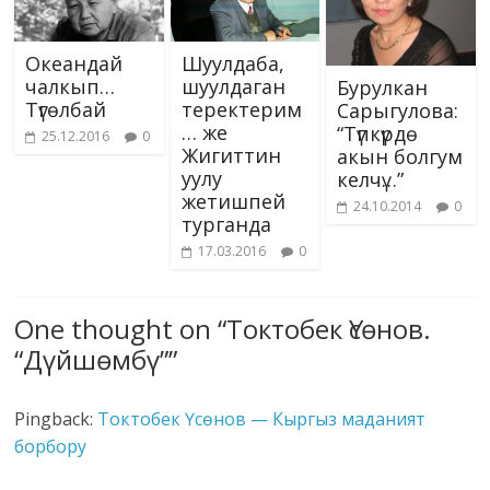
Океандай
Шуулдаба,
чалкып…
шуулдаган
Бурулкан
Түгөлбай
теректерим
Сарыгулова:
… же
“Түпкүрдө
25.12.2016
0
Жигиттин
акын болгум
уулу
келчү…”
жетишпей
24.10.2014
0
турганда
17.03.2016
0
One thought on “
Токтобек Үсөнов.
“Дүйшөмбү”
”
Pingback:
Токтобек Үсөнов — Кыргыз маданият
борбору