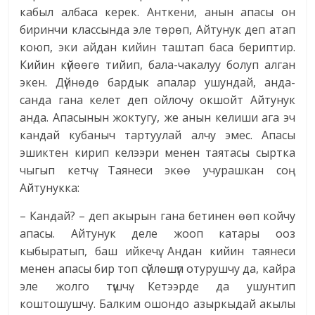
кабыл албаса керек. Анткени, анын апасы он
биринчи классында эле төрөп, Айтунук деп атап
коюп, эки айдан кийин таштап баса бериптир.
Кийин күйөөгө тийип, бала-чакалуу болуп алган
экен. Дүйнөдө бардык апалар ушундай, анда-
санда гана келет деп ойлочу окшойт Айтунук
анда. Апасынын жоктугу, же анын келиши ага эч
кандай кубаныч тартуулай алчу эмес. Апасы
эшиктен кирип келээри менен таятасы сыртка
чыгып кетчү. Таянеси экөө учурашкан соң
Айтунукка:
– Кандай? – деп акырын гана бетинен өөп койчу
апасы. Айтунук деле жооп катары ооз
кыбыратып, баш ийкечү. Андан кийин таянеси
менен апасы бир топ сүйлөшүп отурушчу да, кайра
эле жолго түшчү. Кетээрде да ушунтип
коштошушчу. Балким ошондо азыркыдай акылы