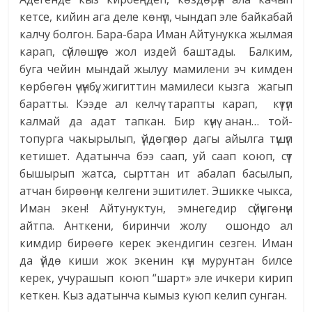
кетсе, кийин ага деле көнүп, чындап эле байкабай
калчу болгон. Бара-бара Иман Айтунукка жылмая
карап, сүйлөшүүгө жол издей баштады. Балким,
буга чейин мындай жылуу мамилени эч кимден
көрбөгөн үчүнбү, жигиттин мамилеси кызга жагып
баратты. Кээде ал келчү тарапты карап, күтүп
калмай да адат тапкан. Бир күнү анан… той-
топурга чакырылып, үйдөгүлөр дагы айылга түшүп
кетишет. Адатынча бээ саап, уй саап коюп, сүт
бышырып жатса, сырттан ит абалап басылып,
атчан бирөөнүн келгени эшитилет. Эшикке чыкса,
Иман экен! Айтунуктун, эмнегедир сүйүнгөнүн
айтпа. Анткени, биринчи жолу ошондо ал
кимдир бирөөгө керек экендигин сезген. Иман
да үйдө киши жок экенин күн мурунтан билсе
керек, учурашып коюп “шарт» эле ичкери кирип
кеткен. Кыз адатынча кымыз куюп келип сунган.