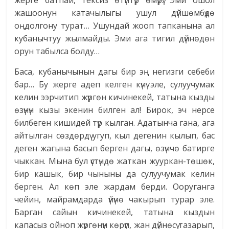
жерге батпай, тексиз өтүптүр өмүрү. Эми ошол
жашоонун катачылыгы ушул дүйшөмбүдө
оңдолгону турат… Ушундай жооп тапканына ал
кубанычтуу жылмайды. Эми ага тигил дүйнөдөн
орун табылса болду…
Баса, кубанычынын дагы бир эң негизги себеби
бар… Бу жерге адеп келген күнү эле, сулуучумак
келин ээрчитип жүргөн кичинекей, татына кызды
өзүнүн кызы экенин билген ал! Бирок, эч нерсе
билбеген кишидей түр кылган. Адатынча гана, ага
айтылган сөздөрдү угуп, кыл дегенин кылып, бас
деген жагына басып берген дагы, өзүнчө батирге
чыккан. Мына бул үстүндө жаткан жууркан-төшөк,
бир кашык, бир чыныны да сулуучумак келин
берген. Ал көп эле жардам берди. Ооруганга
чейин, майрамдарда үйүнө чакырып турар эле.
Барган сайын кичинекей, татына кыздын
капасыз ойноп жүргөнүн көрүп, жан дүйнөсү тазарып,