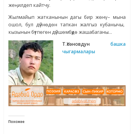
жеңилдеп кайтчу.
Жылмайып жатканынын дагы бир жөнү – мына
ошол, бул дүйнөдөн тапкан жалгыз кубанычы,
кызынын бүтпөгөн дүйшөмбүдө жашабаганы…
Т.Үсөновдун
башка
чыгармалары
Похожее