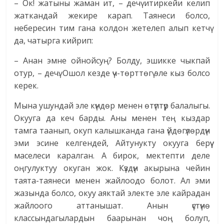
– Ок! жатыны жаман ит, – дечү итиркейи келип
жаткандай жекире карап. Таянеси болсо,
небересин тим гана колдон жетелеп алып кетчү
да, чатырга кийрип:
– Анан эмне ойнойсуң? Болду, эшикке чыкпай
отур, – дечү. Ошол кезде үч-төрттөгү эле кыз болсо
керек.
Мына ушундай эле күндөр менен өтүптүр балалыгы.
Окууга да кеч барды. Аны менен тең кыздар
тамга таанып, окуп калышканда гана үйдөгүлөрдүн
эми эсине келгендей, Айтунукту окууга берүү
маселеси каралган. А бирок, мектепти деле
оңгулуктуу окуган жок. Күздүн акырына чейин
таята-таянеси менен жайлоодо болот. Ал эми
жазында болсо, окуу аяктай электе эле кайрадан
жайлоого аттанышат. Анын үстүнө
классындагылардын баарынан чоң болуп,