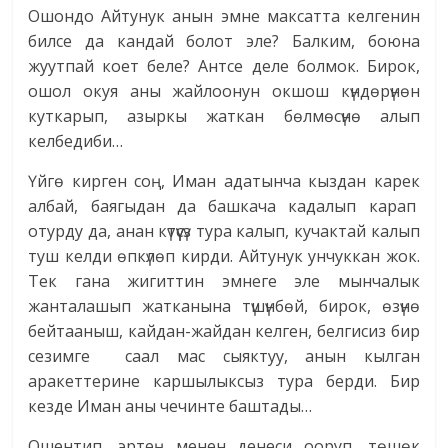
Ошондо Айтунук анын эмне максатта келгенин
билсе да кандай болот эле? Балким, боюна
жуутпай коет беле? Антсе деле болмок. Бирок,
ошол окуя аны жайлоонун окшош күндөрүнөн
куткарып, азыркы жаткан бөлмөсүнө алып
келбедиби…
Үйгө кирген соң, Иман адатынча кыздан карек
албай, баягыдан да башкача кадалып карап
отурду да, анан күтүүсүз тура калып, кучактай калып
туш келди өпкүлөп кирди. Айтунук унчуккан жок.
Тек гана жигиттин эмнеге эле мынчалык
жанталашып жатканына түшүнбөй, бирок, өзүнө
бейтааныш, кайдан-жайдан келген, белгисиз бир
сезимге саал мас сыяктуу, анын кылган
аракеттерине каршылыксыз тура берди. Бир
кезде Иман аны чечинте баштады…
Ошентип, эртең менен денеси ооруп, төшөк