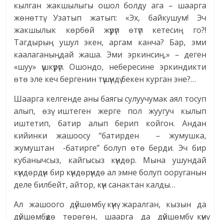
кылган жакшылыгы ошол болду ага – шаарга
жөнөттү. Узатып жатып: «Эх, байкушум! Эч
жакшылык көрбөй жүрүп өтүп кетесиң го?!
Тагдырың ушул экен, аргам канча? Бар, эми
каалаганыңдай жаша. Эми эркинсиң,» – деген
«шуу» үшкүрүп. Ошондо, небересине эркиндикти
өтө эле кеч бергенин түшүндү бекен курган эне?…
Шаарга келгенде аны баягы сулуучумак аял тосуп
алып, өзү иштеген жерге пол жуугуч кылып
иштетип, батир алып берип койгон. Андан
кийинки жашоосу “батирден – жумушка,
жумуштан -батирге” болуп өтө берди. Эч бир
кубанычсыз, кайгысыз күндөр. Мына ушундай
күндөрдүн бир күндөрүндө ал эмне болуп ооруганын
деле билбейт, айтор, күн санактан калды…
Ал жашоого дүйшөмбү күнү жаралган, кызын да
дүйшөмбүдө төрөгөн, шаарга да дүйшөмбү күнү