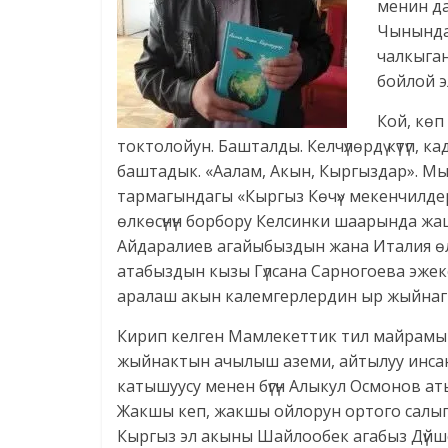
менин да
Чынында 
чалкыган
бойлой э
Кой, көп
токтолойун. Башталды. Келчүлөрдү күтүп,
баштадык. «Аалам, Акын, Кыргыздар». М
тармагындагы «Кыргыз Көчү» мекенчилде
өлкөсүнүн борбору Келсинки шаарында жа
Айдаралиев агайыбыздын жана Италия өл
атабыздын кызы Гүлсана Сарногоева эже
аралаш акын калемгерлердин ыр жыйнагы
Кирип келген Мамлекеттик тил майрамы
жыйнактын ачылыш аземи, айтылуу инса
катышуусу менен бүгүн Алыкул Осмонов ат
Жакшы кеп, жакшы ойлорун ортого салы
Кыргыз эл акыны Шайлообек агабыз Дүйш