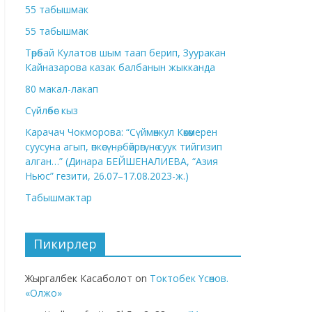
55 табышмак
55 табышмак
Төрөбай Кулатов шым таап берип, Зууракан
Кайназарова казак балбанын жыкканда
80 макал-лакап
Сүйлөбөс кыз
Карачач Чокморова: “Сүймөнкул Көкөмерен
суусуна агып, өпкөсүнө, бөйрөгүнө суук тийгизип
алган…” (Динара БЕЙШЕНАЛИЕВА, “Азия
Ньюс” гезити, 26.07–17.08.2023-ж.)
Табышмактар
Пикирлер
Жыргалбек Касаболот
on
Токтобек Үсөнов.
«Олжо»