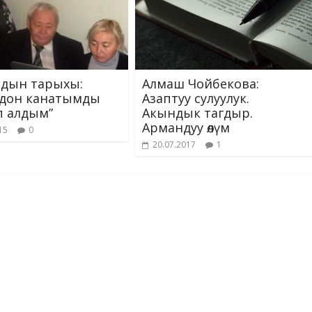
дын тарыхы:
Алмаш Чойбекова:
ндон канатымды
Азаптуу сулуулук.
 алдым”
Акындык тагдыр.
Армандуу өлүм
15
0
20.07.2017
1