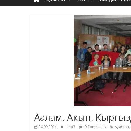
Аалам. Акын. Кыргыз
26.09.2014
kmb3
0 Comments
Адабият