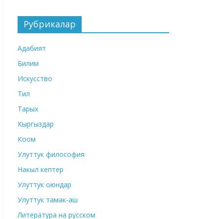
Рубрикалар
Адабият
Билим
Искусство
Тил
Тарых
Кыргыздар
Коом
Улуттук философия
Накыл кептер
Улуттук оюндар
Улуттук тамак-аш
Литература на русском