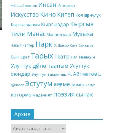
Инсан
Интернет
Ж.Касаболотов
Кино
Китеп
Искусство
Кол өнөрчүлүк
Кыргыз
Кыргыздар
Кыргыз даамы
тили
Манас
Музыка
Манасчылар
Нарк
Накыл кептер
О. Шакир
Салт
Санжыра
Тарых
Театр
Сын
Төкмө акын
Сүрөт
Тил
Улуттук дүйнө тааным
Улуттук
оюндар
Ч. Айтматов
Улуттук тамак-аш
Ш.
Эстутум
аңгеме
жомок
Дүйшеев
комуз
поэзия
сынак
котормо
маданият
Архив
Архив