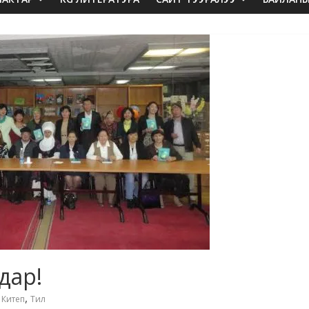
дар!
,
,
Китеп
Тил