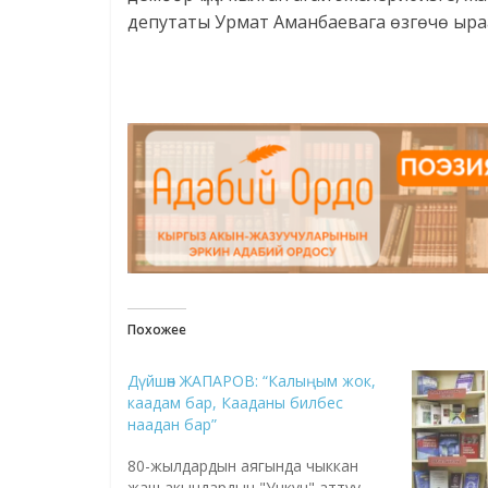
депутаты Урмат Аманбаевага өзгөчө ыра
Похожее
Дүйшөн ЖАПАРОВ: “Калыңым жок,
каадам бар, Кааданы билбес
наадан бар”
80-жылдардын аягында чыккан
жаш акындардын "Учкун" аттуу