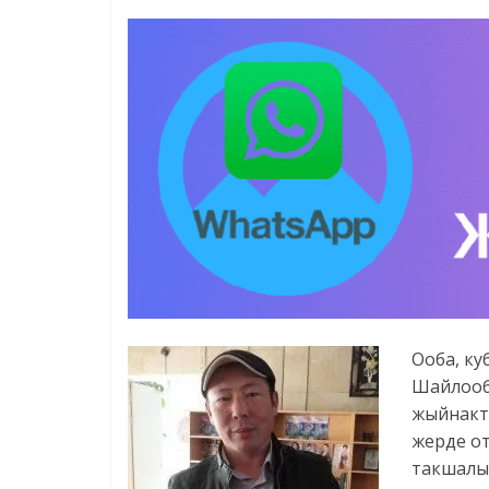
Ооба, куб
Шайлооб
жыйнакта
жерде от
такшалып