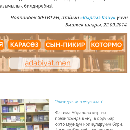
азычылык билдиребиз!.
Чолпонбек ЖЕТИГЕН
,
а
тайын
«Кыргыз Көчү»
үчүн
Бишкек шаары, 22.09.2014.
“Акындык аял үчүн азап”
Фатима Абдалова кыргыз
поэзиясында өз үнү, өз орду бар
орто муундун ири өкүлдөрүнүн бири.
Анын ар бир сабынан аялдын,