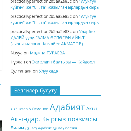
practicallyperfection2b5aa2e83c
on
“Улуктун
күйгөнү” же “С… га” жазылган ырлардын сыры
practicallyperfection2b5aa2e83c
on
“Улуктун
күйгөнү” же “С… га” жазылган ырлардын сыры
practicallyperfection2b5aa2e83c
on
Уларбек
ДАЛЕЙ уулу. “АЛМА ӨСПӨГӨН АЙЫЛ”
(кыргызчалаган Кыялбек АКМАТОВ)
Nusya
on
Мадина ТУРАЕВА
Нұрлан
on
Эки элдин баатыры — Кайдоол
Султанали
on
Улуу сөздөр
→
Белгилер булуту
Адабият
Акын
А.Осмонов
А.Абыкаев
Акындар. Кыргыз поэзиясы
Билим
Дүйнөлүк адабият
Дүйнөлүк поэзия