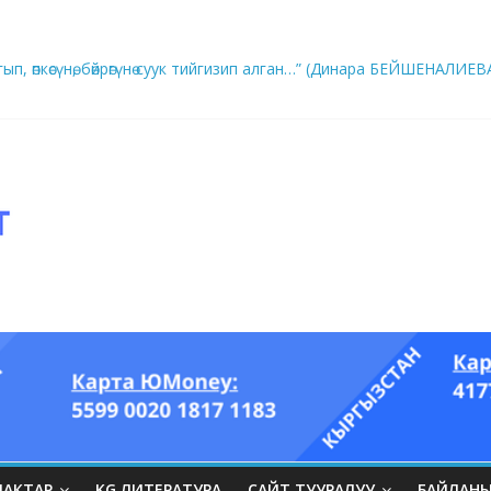
ры он үч акындын котормосунда
ып, өпкөсүнө, бөйрөгүнө суук тийгизип алган…” (Динара БЕЙШЕНАЛИЕВ
ЛАКТАР
KG ЛИТЕРАТУРА
САЙТ ТУУРАЛУУ
БАЙЛАН