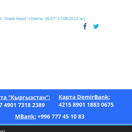
А, “Азия Ньюс” гезити, 26.07–17.08.2023-ж.)
ЫШ