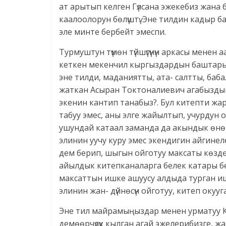
ат арытып келген Гүлсана эжекебиз жан
каалоолорун бөлүштү. Эне тилдин кадыр б
эле минте бербейт эмеспи.
Турмуштун түмөн түйшүгүнүн аркасы мене
кеткен мекенчил кыргыздардын баштарын
эне тилди, маданиятты, ата- салтты, ба
жаткан Асыран Токтоналиевич агабыздын эл
экенин кантип танабыз?. Бул китепти жа
табуу эмес, аны элге жайылтып, учурдун оом
ушундай катаал заманда да акындык өнө
элинин уучу куру эмес экендигин айгинел
дем берип, шыгын ойготуу максаты көздө
айылдык китепканаларга белек катары бе
максаттын ишке ашуусу алдыда турган иш
элинин жан- дүйнөсүн ойготуу, китеп окууг
Эне тил майрамыңыздар менен урматуу 
демөөрчүлүк кылган агай эжелерибизге, 