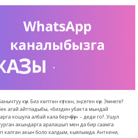
анычтуу күн. Биз көптөн күткөн, эңсеген күн. Эмнеге?
ек агай айтпадыбы, «биздин убакта мындай
рга кошула албай кала берчүбүз» – деди го?. Ушул
урган акындарга аралашып мен да бир саамга
 калган акын боло калдым, кыялымда. Анткени,