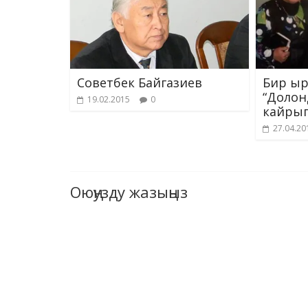
Советбек Байгазиев
Бир ыр
“Доло
19.02.2015
0
кайрып
27.04.20
Оюңузду жазыңыз