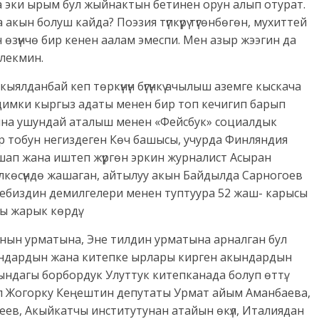
 эки ырым бул жыйнактын бетинен орун алып отурат.
акын болуш кайда? Поэзия түпкүрү түгөнбөгөн, мухиттей
 өзүнчө бир кенен аалам эмеспи. Мен азыр жээгин да
лекмин.
 кыялданбай кеп төркүнүн бүгүнкү ачылыш аземге кыскача
 кадимки кыргыз адаты менен бир топ кечигип барып
ына ушундай аталыш менен «Фейсбук» социалдык
р тобун негиздеген Көч башысы, учурда Финляндия
шап жана иштеп жүргөн эркин журналист Асыран
көсүндө жашаган, айтылуу акын Байдылда Сарногоев
кебиздин демилгелери менен туптуура 52 жаш- карысы
 жарык көрдү.
нын урматына, Эне тилдин урматына арналган бул
ндардын жана китепке ырлары кирген акындардын
ындагы борбордук Улуттук китепканада болуп өттү.
п Жогорку Кеңештин депутаты Урмат айым Аманбаева,
еев, Акыйкатчы институтунан атайын өкүл, Италиядан