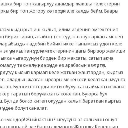
а башка бир топ кадырлуу адамдар жакшы тилектерин
аркы бир топ жогору көтөрүлүп эле калды бейм. Баары
н аалам кыдырып иш кылып, илим изденип эмгектенип
 бириктирип, атайын топ түзүп, ошонун аркасы менен
баларыбыздын адебин бийиктикке тынымсыз үндөп келе
 үчүн кылган үзүрлүү эмгектеринин дагы бир зор жемиши
рыкка чыгаруунун бирден бир максаты, сатып акча
алуу төкмөлүү күндөрүндө өз арабасын өзү түртүп,
рдү туу кылып кармап келе жаткан жаштардан, кыргыз
еп, алардын жазган ырлары менен өсүп келаткан муунга
лгөн. Бул китептерди жети обулустагы аймактык жана
кер таратып берүү максаты коюлган. Буюрса бул
. Бул да болсо китеп окуудан калып бараткан кыргыз
а үндөө болуп саналат.
Көчмөндөр! Жыйнактын чыгуусуна өз салымын ошуп
жана ошондой эле башкы демөөрчү Жогорку Кеңештин