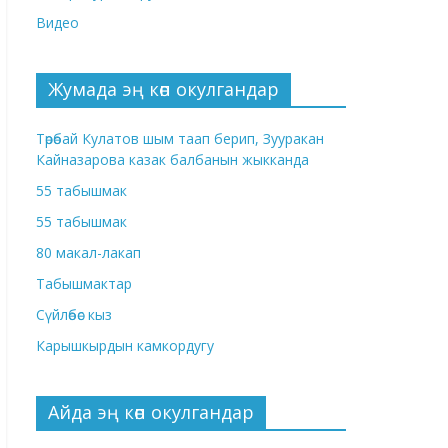
Видео
Жумада эң көп окулгандар
Төрөбай Кулатов шым таап берип, Зууракан
Кайназарова казак балбанын жыкканда
55 табышмак
55 табышмак
80 макал-лакап
Табышмактар
Сүйлөбөс кыз
Карышкырдын камкордугу
Айда эң көп окулгандар