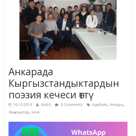
маданияты
жана
адабияты
Анкарада
Кыргызстандыктардын
поэзия кечеси өттү
,
,
16.10.2014
kmb3
0 Comments
Адабият
Анкара
,
Жаңылыктар
кече