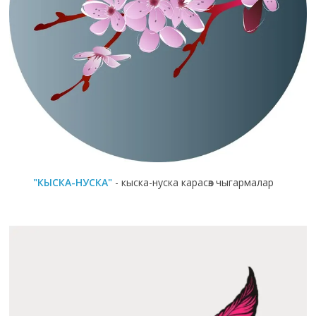
"КЫСКА-НУСКА"
- кыска-нуска карасөз чыгармалар