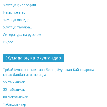
Улуттук философия
Накыл кептер
Улуттук оюндар
Улуттук тамак-аш
Литература на русском
Видео
Жумада эң көп окулгандар
Төрөбай Кулатов шым таап берип, Зууракан Кайназарова
казак балбанын жыкканда
55 табышмак
55 табышмак
80 макал-лакап
Табышмактар