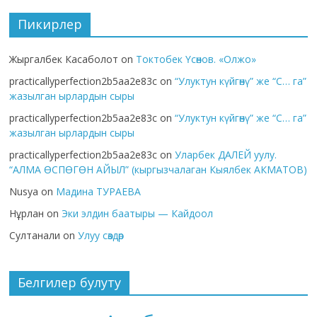
Пикирлер
Жыргалбек Касаболот
on
Токтобек Үсөнов. «Олжо»
practicallyperfection2b5aa2e83c
on
“Улуктун күйгөнү” же “С… га”
жазылган ырлардын сыры
practicallyperfection2b5aa2e83c
on
“Улуктун күйгөнү” же “С… га”
жазылган ырлардын сыры
practicallyperfection2b5aa2e83c
on
Уларбек ДАЛЕЙ уулу.
“АЛМА ӨСПӨГӨН АЙЫЛ” (кыргызчалаган Кыялбек АКМАТОВ)
Nusya
on
Мадина ТУРАЕВА
Нұрлан
on
Эки элдин баатыры — Кайдоол
Султанали
on
Улуу сөздөр
Белгилер булуту