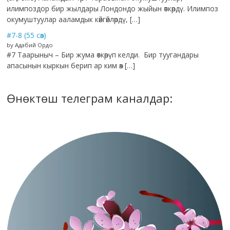
илимпоздор бир жылдары Лондондо жыйын өткөрдү. Илимпоз
окумуштуулар ааламдык көйгөйлөрдү, […]
#7-8 (55 сөз)
by Адабий Ордо
#7 Таарыныч – Бир жума өткөрүп келди. Бир туугандары
апасынын кыркын берип ар ким өз […]
Өнөктөш телеграм каналдар: