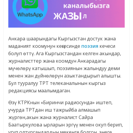
Анкара шаарындагы Кыргызcтан достук жана
маданият коомунун кеңсесинде
поэзия
кечеси
болуп өттү. Ага Кыргызстандан келген акындар,
журналисттер жана коомдун Анкарадагы
мүчөлөрү катышып, поэзиянын жалындуу деми
менен жан дүйнөлөрүн азыктандырып алышты.
Бул тууралуу ТРТ телеканалынын кыргыз
редакциясы маалымдаган.
Өзү КТРКнын «Биринчи радиосунда» иштеп,
учурда ТРТдан иш тажрыйба алмашып
жүргөн,акын жана журналист Сайра
Баатыркулова ырларын эргүү менен окуп берип,
угуп олтургандардын мекенге болгон, энеге