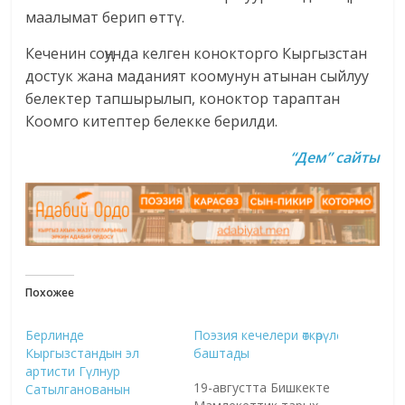
маалымат берип өттү.
Кеченин соңунда келген конокторго Кыргызcтан
достук жана маданият коомунун атынан сыйлуу
белектер тапшырылып, коноктор тараптан
Коомго китептер белекке берилди.
“Дем” сайты
Похожее
Берлинде
Поэзия кечелери өткөрүлө
Кыргызстандын эл
баштады
артисти Гүлнур
19-августта Бишкекте
Сатылганованын