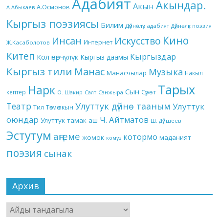
Адабият
Акындар.
Акын
А.Осмонов
А.Абыкаев
Кыргыз поэзиясы
Билим
Дүйнөлүк адабият
Дүйнөлүк поэзия
Кино
Инсан
Искусство
Интернет
Ж.Касаболотов
Китеп
Кыргыздар
Кол өнөрчүлүк
Кыргыз даамы
Кыргыз тили
Манас
Музыка
Манасчылар
Накыл
Тарых
Нарк
Сын
кептер
Сүрөт
О. Шакир
Салт
Санжыра
Театр
Улуттук дүйнө тааным
Улуттук
Төкмө акын
Тил
оюндар
Ч. Айтматов
Улуттук тамак-аш
Ш. Дүйшеев
Эстутум
аңгеме
котормо
жомок
маданият
комуз
поэзия
сынак
Архив
Архив