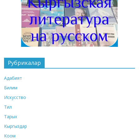
Рубрикалар
Адабият
Билим
Искусство
Тил
Тарых
Кыргыздар
Коом