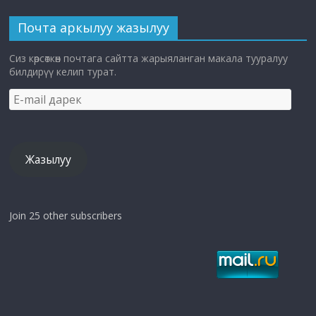
Почта аркылуу жазылуу
Сиз көрсөткөн почтага сайтта жарыяланган макала тууралуу
билдирүү келип турат.
E-
mail
дарек
Жазылуу
Join 25 other subscribers