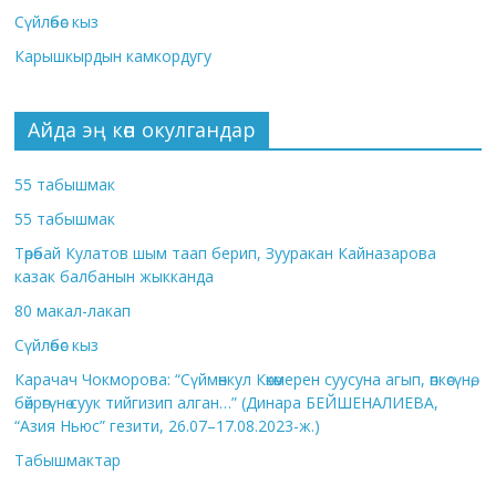
Сүйлөбөс кыз
Карышкырдын камкордугу
Айда эң көп окулгандар
55 табышмак
55 табышмак
Төрөбай Кулатов шым таап берип, Зууракан Кайназарова
казак балбанын жыкканда
80 макал-лакап
Сүйлөбөс кыз
Карачач Чокморова: “Сүймөнкул Көкөмерен суусуна агып, өпкөсүнө,
бөйрөгүнө суук тийгизип алган…” (Динара БЕЙШЕНАЛИЕВА,
“Азия Ньюс” гезити, 26.07–17.08.2023-ж.)
Табышмактар