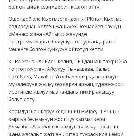
болгон ыйык сезимдерин козгоп өттү.
Ошондой эле Кыргызстандан КТРКнын Кыргыз
радиосунан келген Жаныбек Эсеналиев өзүнүн
«Манас» жана «Айтыш» жөнүндө
программаларын бөлүшүп, олтургандардын
мекенге болгон сүйүүсүн ойготуп кетти.
КТРК жана ЭлТРден келип, ТРТдан иш тажрыйба
топтоп жүргөн, Айсулуу Тынышева, Калыс
Сакебаев, Махабат Үсөнбаевалар да коомдун
мүчөлөрүнө жылуу сөздөрүн арнап, суроо-жооп
иретинде жылуу маанайдагы пикир алышуу
болуп өттү.
Коомдун башкаруу кеңешинин мүчөсү, ТРТнын
кыргыз бөлүмүнүн жооптуу кызматкери
Алмазбек Асанбаев коомдун түзүлүү тарыхын
жана жасалып жаткан иштер туурасында кеңири