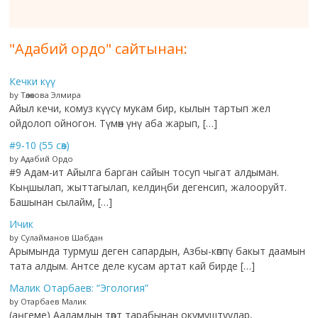
"Адабий ордо" сайтынан:
Кечки күү
by Төлөкова Элмира
Айыл кечи, комуз күүсү мукам бир, кылын тартып жел
ойдолоп ойногон. Түмөн үнү аба жарып, […]
#9-10 (55 сөз)
by Адабий Ордо
#9 Адам-ит Айылга барган сайын тосуп чыгат алдыман.
Кыңшылап, жыттагылап, келдиңби дегенсип, жалооруйт.
Башынан сылайм, […]
Ичик
by Сулайманов Шабдан
Арымында турмуш деген сапардын, Азбы-көппү бакыт даамын
тата алдым. Антсе деле кусам артат кай бирде […]
Малик Отарбаев: “Эгология”
by Отарбаев Малик
(аңгеме) Ааламдын төрт тарабынан окумуштуулар,