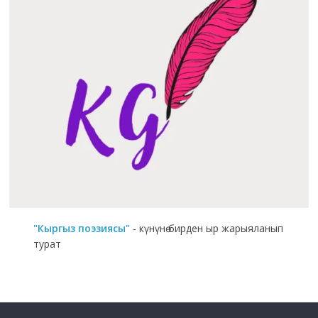
"Кыргыз поэзиясы"
- күнүнө бирден ыр жарыяланып
турат