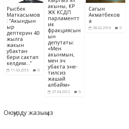
акыны, КР
Рысбек
Сагын
ЖК КСДП
Маткасымов
Акматбеков
парламентт
: “Акындын
а
ик
ыр
08.02.2016
0
фракциясын
дептерин 40
ын
жылга
депутаты:
жакын
«Мен
убактан
акынмын,
бери сактап
мен эч
келдим…”
убакта эне-
11.03.2015
0
тилсиз
жашай
албайм»
07.04.2012
0
Оюңузду жазыңыз