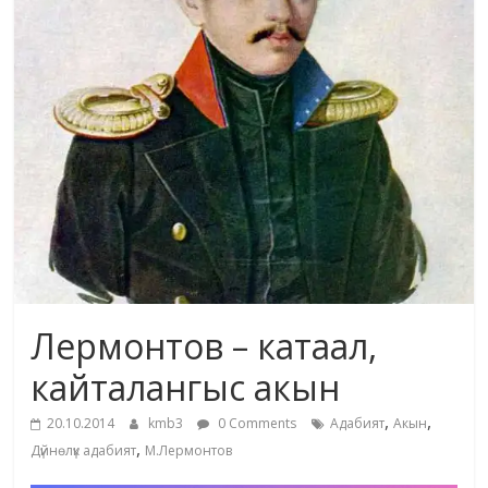
жана
адабияты
Лермонтов – катаал,
кайталангыс акын
,
,
20.10.2014
kmb3
0 Comments
Адабият
Акын
,
Дүйнөлүк адабият
М.Лермонтов