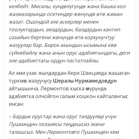
келбейт. Мисалы, күндөлүгүндө жана башка кол
жазмаларында осетиндер жөнүндө өтө жаман
жазат. Ошондой эле аскерлер менен
тоолуктардын, аялдардын, балдардын кантип
сазайын бергени жөнүндө өтө коркунучтуу
жазуулар бар. Бирок акындын ысымына көө
сүйкөбөйлү жана анын орус адабиятындагы, деги
эле адабияттагы ордун пастатпайлы.
Ал эми узак жылдардан бери Швецияда жашаган
түркмөн жазуучусу
Шералы Нурмамедовдун
айтышынча, Лермонтов кыска өмүрүндө
адабиятка олчойгон салым кошкон кайталангыс
инсан:
– Бардык орустар жана орус тилдүүлөр үчүн
Пушкиндин поэзиясы теңдешсиз экени
талашсыз. Мен Лермонтовго Пушкинден кем