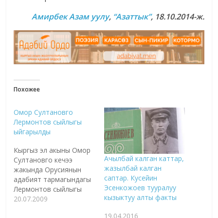
Амирбек Азам уулу
,
“Азаттык”
, 18.10.2014-ж.
Похожее
Омор Султановго
Лермонтов сыйлыгы
ыйгарылды
Кыргыз эл акыны Омор
Ачылбай калган каттар,
Султановго кечээ
жазылбай калган
жакында Орусиянын
саптар. Кусейин
адабият тармагындагы
Эсенкожоев тууралуу
Лермонтов сыйлыгы
кызыктуу алты факты
ыйгарылды. Омор
20.07.2009
Султанов поэзия менен
19.04.2016