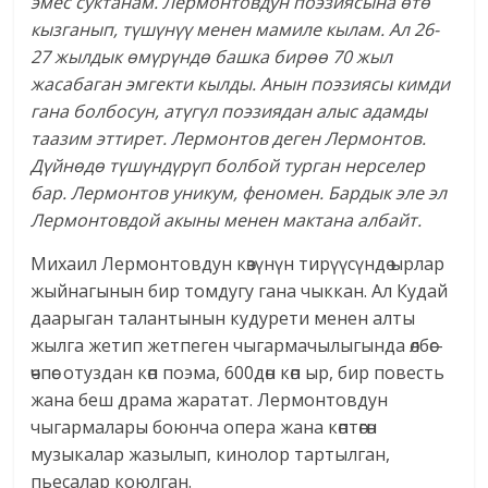
эмес суктанам. Лермонтовдун поэзиясына өтө
кызганып, түшүнүү менен мамиле кылам. Ал 26-
27 жылдык өмүрүндө башка бирөө 70 жыл
жасабаган эмгекти кылды. Анын поэзиясы кимди
гана болбосун, атүгүл поэзиядан алыс адамды
таазим эттирет. Лермонтов деген Лермонтов.
Дүйнөдө түшүндүрүп болбой турган нерселер
бар. Лермонтов уникум, феномен. Бардык эле эл
Лермонтовдой акыны менен мактана албайт.
Михаил Лермонтовдун көзүнүн тирүүсүндө ырлар
жыйнагынын бир томдугу гана чыккан. Ал Кудай
даарыган талантынын кудурети менен алты
жылга жетип жетпеген чыгармачылыгында өлбөс-
өчпөс отуздан көп поэма, 600дөн көп ыр, бир повесть
жана беш драма жаратат. Лермонтовдун
чыгармалары боюнча опера жана көптөгөн
музыкалар жазылып, кинолор тартылган,
пьесалар коюлган.