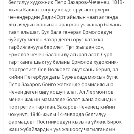
белгилүү художник Петр Захаров-Чеченец. 1819-
жылы Кавказ согушу кезде орус аскерлери
чечендердин Дади-Юрт айылын чаап алганда
өлгөн аялдын жанынан араңжан үч жашар баланы
таап алышат. Бул бала генерал Ермоловдун
буйругу менен Захар деген орус казакка
тарбияланууга берилет. Төрт жылдан соң
Ермолов чечен баланы өзү асырап алат. Сүрөт
тартканга шыктуу баланы Ермолов художник-
портретист Лев Волковго окутканы берип, ал
кийин Петербургдагы Сүрөт академиясын бүтөт.
Петр Захаров бойго жеткенде фамилиясына
Чечен деген сөздү кошуп алат. Ал Лермонтов
менен жакын мамиледе болот жана акындын
портретин тарткан. Захаров-Чеченец кийин
чокунуп, 1846-жылы 14-январда белгилүү
фармацевт Постниковдун кызына үйлөнөт. Бирок
жаш жубайлардын ууз жашоосу чагылгандын