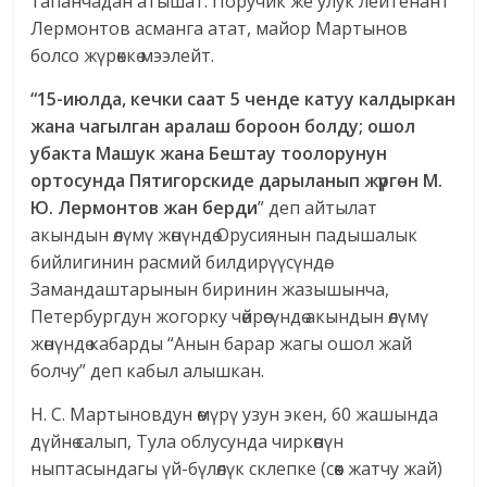
тапанчадан атышат. Поручик же улук лейтенант
Лермонтов асманга атат, майор Мартынов
болсо жүрөккө мээлейт.
“15-июлда, кечки саат 5 ченде катуу калдыркан
жана чагылган аралаш бороон болду; ошол
убакта Машук жана Бештау тоолорунун
ортосунда Пятигорскиде дарыланып жүргөн М.
Ю. Лермонтов жан берди
” деп айтылат
акындын өлүмү жөнүндө Орусиянын падышалык
бийлигинин расмий билдирүүсүндө.
Замандаштарынын биринин жазышынча,
Петербургдун жогорку чөйрөсүндө акындын өлүмү
жөнүндө кабарды “Анын барар жагы ошол жай
болчу” деп кабыл алышкан.
Н. С. Мартыновдун өмүрү узун экен, 60 жашында
дүйнө салып, Тула облусунда чиркөөнүн
ныптасындагы үй-бүлөлүк склепке (сөөк жатчу жай)