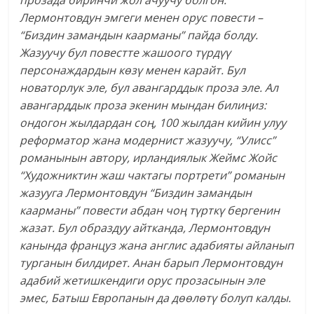
прозада биринчи жол ачуучу болгон.
Лермонтовдун эмгеги менен орус повести –
“Биздин замандын каарманы” пайда болду.
Жазуучу бул повестте жашоого түрдүү
персонаждардын көзү менен карайт. Бул
новаторлук эле, бул авангарддык проза эле. Ал
авангарддык проза экенин мындан билиңиз:
ондогон жылдардан соң, 100 жылдан кийин улуу
реформатор жана модернист жазуучу, “Улисс”
романынын автору, ирландиялык Жеймс Жойс
“Художниктин жаш чактагы портрети” романын
жазууга Лермонтовдун “Биздин замандын
каарманы” повести абдан чоң түрткү бергенин
жазат. Бул образдуу айтканда, Лермонтовдун
канында француз жана англис адабияты айланып
турганын билдирет. Анан барып Лермонтовдун
адабий жетишкендиги орус прозасынын эле
эмес, Батыш Европанын да дөөлөтү болуп калды.