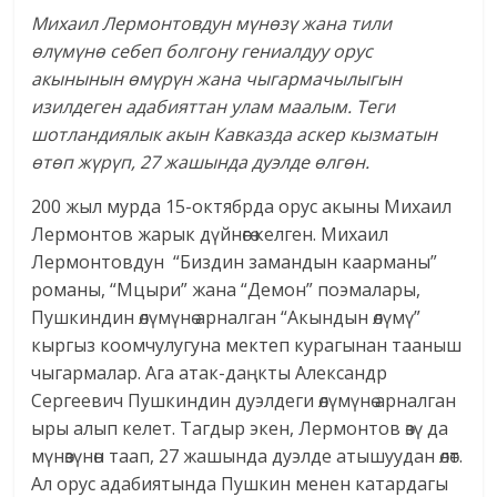
Михаил Лермонтовдун мүнөзү жана тили
өлүмүнө себеп болгону гениалдуу орус
акынынын өмүрүн жана чыгармачылыгын
изилдеген адабияттан улам маалым. Теги
шотландиялык акын Кавказда аскер кызматын
өтөп жүрүп, 27 жашында дуэлде өлгөн.
200 жыл мурда 15-октябрда орус акыны Михаил
Лермонтов жарык дүйнөгө келген. Михаил
Лермонтовдун “Биздин замандын каарманы”
романы, “Мцыри” жана “Демон” поэмалары,
Пушкиндин өлүмүнө арналган “Акындын өлүмү”
кыргыз коомчулугуна мектеп курагынан тааныш
чыгармалар. Ага атак-даңкты Александр
Сергеевич Пушкиндин дуэлдеги өлүмүнө арналган
ыры алып келет. Тагдыр экен, Лермонтов өзү да
мүнөзүнөн таап, 27 жашында дуэлде атышуудан өлөт.
Ал орус адабиятында Пушкин менен катардагы