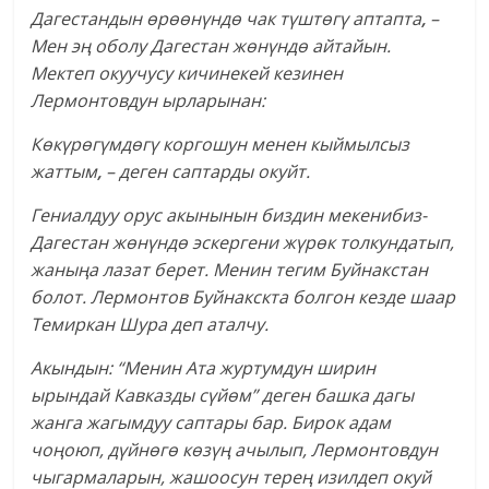
Дагестандын өрөөнүндө чак түштөгү аптапта
,
–
Мен эң оболу Дагестан жөнүндө айтайын.
Мектеп окуучусу кичинекей кезинен
Лермонтовдун ырларынан:
Көкүрөгүмдөгү коргошун менен кыймылсыз
жаттым
,
– деген саптарды окуйт.
Гениалдуу орус акынынын биздин мекенибиз-
Дагестан жөнүндө эскергени жүрөк толкундатып,
жаныңа лазат берет. Менин тегим Буйнакстан
болот. Лермонтов Буйнакскта болгон кезде шаар
Темиркан Шура деп аталчу.
Акындын: “Менин Ата журтумдун ширин
ырындай Кавказды сүйөм” деген башка дагы
жанга жагымдуу саптары бар. Бирок адам
чоңоюп, дүйнөгө көзүң ачылып, Лермонтовдун
чыгармаларын, жашоосун терең изилдеп окуй