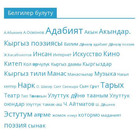
Белгилер булуту
Адабият
Акындар.
Акын
А.Осмонов
А.Абыкаев
Кыргыз поэзиясы
Билим
Дүйнөлүк адабият
Дүйнөлүк поэзия
Кино
Инсан
Искусство
Интернет
Ж.Касаболотов
Китеп
Кыргыздар
Кол өнөрчүлүк
Кыргыз даамы
Кыргыз тили
Манас
Музыка
Манасчылар
Накыл
Тарых
Нарк
Сын
кептер
Сүрөт
О. Шакир
Салт
Санжыра
Театр
Улуттук дүйнө тааным
Улуттук
Төкмө акын
Тил
оюндар
Ч. Айтматов
Улуттук тамак-аш
Ш. Дүйшеев
Эстутум
аңгеме
котормо
жомок
маданият
комуз
поэзия
сынак