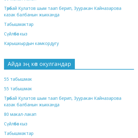
Төрөбай Кулатов шым таап берип, Зууракан Кайназарова
казак балбанын жыкканда
Табышмактар
Сүйлөбөс кыз
Карышкырдын камкордугу
Айда эң көп окулгандар
55 табышмак
55 табышмак
Төрөбай Кулатов шым таап берип, Зууракан Кайназарова
казак балбанын жыкканда
80 макал-лакап
Сүйлөбөс кыз
Табышмактар