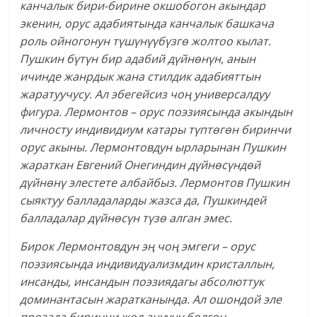
канчалык бири-бирине окшобогон акындар
экенин, орус адабиятында канчалык башкача
роль ойногонун түшүнүүбүзгө жолтоо кылат.
Пушкин бүтүн бир адабий дүйнөнүн, анын
ичинде жанрдык жана стилдик адабияттын
жаратуучусу. Ал эбегейсиз чоң универсалдуу
фигура. Лермонтов – орус поэзиясында акындын
личносту индивидиум катары түптөгөн биринчи
орус акыны. Лермонтовдун ырларынан Пушкин
жараткан Евгений Онегиндин дүйнөсүндөй
дүйнөнү элестете албайбыз. Лермонтов Пушкин
сыяктуу балладаларды жазса да, Пушкиндей
балладалар дүйнөсүн түзө алган эмес.
Бирок Лермонтовдун эң чоң эмгеги – орус
поэзиясында индивидуализмдин кристаллын,
инсанды, инсандын поэзиядагы абсолюттук
доминантасын жаратканында. Ал ошондой эле