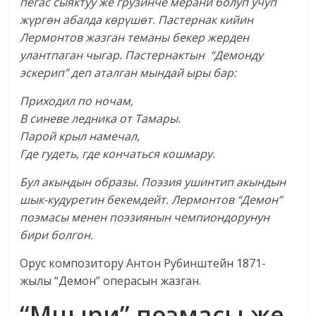
пегас сыяктуу же грузинче мерани болуп учуп
жүргөн абалда көрүшөт. Пастернак кийин
Лермонтов жазган теманы бекер жерден
улантпаган чыгар. Пастернактын “Демонду
эскерип” деп аталган мындай ыры бар:
Приходил по ночам,
В синеве ледника от Тамары.
Парой крыл намечал,
Где гудеть, где кончаться кошмару.
Бул акындын образы. Поэзия ушинтип акындын
шык-кудуретин бекемдейт. Лермонтов “Демон”
поэмасы менен поэзиянын чемпиондорунун
бири болгон.
Орус композитору Антон Рубинштейн 1871-
жылы “Демон” операсын жазган.
“Мцыри” поэмасы же