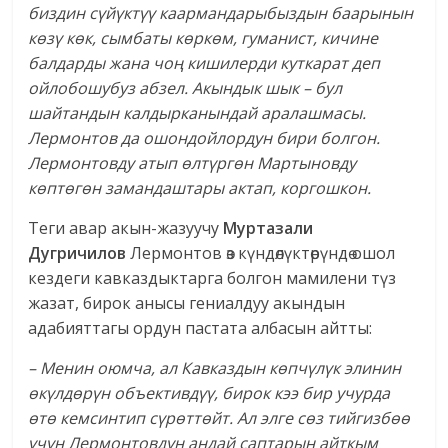
биздин сүйүктүү каармандарыбыздын баарынын
көзү көк, сымбаты көркөм, гуманист, кичине
балдарды жана чоң кишилерди куткарат деп
ойлобошубуз абзел. Акындык шык – бул
шайтандын калдырканындай аралашмасы.
Лермонтов да ошондойлордун бири болгон.
Лермонтовду атып өлтүргөн Мартыновду
көптөгөн замандаштары актап, коргошкон.
Теги авар акын-жазуучу
Муртазали
Дугричилов
Лермонтов өз күндөлүктөрүндө ошол
кездеги кавказдыктарга болгон мамилени түз
жазат, бирок анысы гениалдуу акындын
адабияттагы ордун пастата албасын айтты:
– Менин оюмча, ал Кавказдын көпчүлүк элинин
өкүлдөрүн объективдүү, бирок кээ бир учурда
өтө кемсинтип сүрөттөйт. Ал элге сөз тийгизбөө
үчүн Лермонтовдун андай саптарын айткым