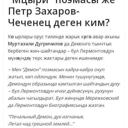
Петр Захаров-
Чеченец деген ким?
Көп ырлары орус тилинде жарык көргөн авар акыны
Муртазали Дугричилов
да Демонго тынчтык
бербеген жин-шайтандар – бул Лермонтовдун
мүнөзүндөгү терс жактары деген ишенимде:
– Мен “Демон” поэмасын кайра-кайра окуп
жатып, көп ойлондум. Менин түшүнүгүмдө,
Демондун образында камтылган шайтандын духу
– бул Лермонтовдун ички дүйнөсүнүн, рухунун
абалын чагылдырат. Бул жөнүндө Мережковский
да Лермонтовдун биографиясында жазган.
“Печальный Демон, дух изгнанья,
Летал над грешной землей…”