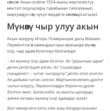
көмүлөт. Анын склепи 1924-жылы жергиликтүү
мектеп окуучулары тарабынан талкаланып,
маркумдун сөөгү чукул жердеги көлмөгө ыргытылат.
Мүнөзү чыр улуу акын
Акын-жазуучу Игорь Померанцев дагы Михаил
Лермонтов өз замандаштары арасында мүнөзү
оор, чыр адам болгонун белгиледи:
– Ал мүнөзү оор адам болгон. Ал “урушчаак адам”
деген репутация алган. Ал “социалдык
скандалист – чатак чыгаруучу” деген атка конгон.
Ал дайыма чатак салган. Мартынов менен дуэлге
чыгып өлүүсү, Лермонтовдун биринчи дуэли
болгон эмес. Билесизби, эң мыкты ырларды
эреже катары мүнөзү оор адамдар жазат.
Биз чемирчеги ката элек жаш балдарчасынан