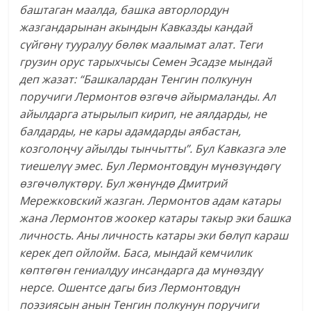
баштаган маалда, башка авторлордун
жазгандарынан акындын Кавказды кандай
сүйгөнү тууралуу бөлөк маалымат алат. Теги
грузин орус тарыхчысы Семен Эсадзе мындай
деп жазат: “Башкалардан Тенгин полкунун
поручиги Лермонтов өзгөчө айырмаланды. Ал
айылдарга атырылып кирип, не аялдарды, не
балдарды, не кары адамдарды аябастан,
козголоңчу айылды тынчытты”. Бул Кавказга эле
тиешелүү эмес. Бул Лермонтовдун мүнөзүндөгү
өзгөчөлүктөрү. Бул жөнүндө Дмитрий
Мережковский жазган. Лермонтов адам катары
жана Лермонтов жоокер катары такыр эки башка
личность. Аны личность катары эки бөлүп караш
керек деп ойлойм. Баса, мындай кемчилик
көптөгөн гениалдуу инсандарга да мүнөздүү
нерсе. Ошентсе дагы биз Лермонтовдун
поэзиясын анын Тенгин полкунун поручиги