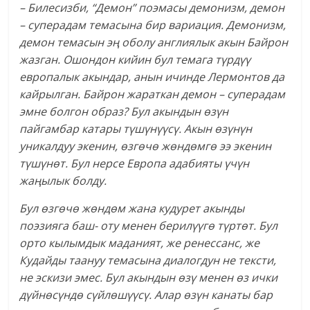
– Билесизби, “Демон” поэмасы демонизм, демон
– суперадам темасына бир вариация. Демонизм,
демон темасын эң оболу англиялык акын Байрон
жазган. Ошондон кийин бул темага түрдүү
европалык акындар, анын ичинде Лермонтов да
кайрылган. Байрон жараткан демон – суперадам
эмне болгон образ? Бул акындын өзүн
пайгамбар катары түшүнүүсү. Акын өзүнүн
уникалдуу экенин, өзгөчө жөндөмгө ээ экенин
түшүнөт. Бул нерсе Европа адабияты үчүн
жаңылык болду.
Бул өзгөчө жөндөм жана кудурет акынды
поэзияга баш- оту менен берилүүгө түртөт. Бул
орто кылымдык маданият, же ренессанс, же
Кудайды таануу темасына диалогдун не тексти,
не эскизи эмес. Бул акындын өзү менен өз ички
дүйнөсүндө сүйлөшүүсү. Алар өзүн канаты бар