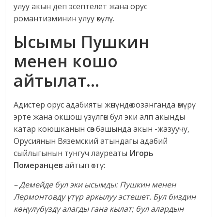
улуу акын деп эсептелет жана орус
романтизминин улуу өкүлү.
Ысымы Пушкин
менен кошо
айтылат…
Адистер орус адабияты жөнүндө оозанганда өмүрү
эрте жана окшош үзүлгөн бул эки алп акынды
катар коюшканын сөз башында акын -жазуучу,
Орусиянын Вяземский атындагы адабий
сыйлыгынын тунгуч лауреаты
Игорь
Померанцев
айтып өттү:
– Демейде бул эки ысымды: Пушкин менен
Лермонтовду үтүр аркылуу эстешет. Бул биздин
көңүлүбүздү алагды гана кылат; бул алардын