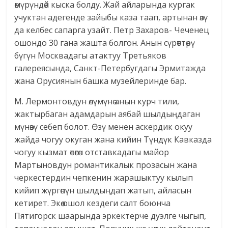
өмүрүндөй кыска болду. Жай айларында кургак
учуктан адегенде зайыбы каза таап, артынан өзү
да келбес сапарга узайт. Петр Захаров- Чеченец
ошондо 30 гана жашта болгон. Анын сүрөттөрү
бүгүн Москвадагы атактуу Третьяков
галереясында, Санкт-Петербугдагы Эрмитажда
жана Орусиянын башка музейлеринде бар.
М. Лермонтовдун өлүмүнө анын курч тили,
жактырбаган адамдарын аябай шылдыңдаган
мүнөзү себеп болот. Өзү менен аскердик окуу
жайда чогуу окуган жана кийин Түндүк Кавказда
чогуу кызмат өтөгөн отставкадагы майор
Мартыновдун романтикалык прозасын жана
черкестердин чепкенин жарашыктуу кылып
кийип жүргөнүн шылдыңдап жатып, айласын
кетирет. Экөө ошол кездеги салт боюнча
Пятигорск шаарында эркектерче дуэлге чыгып,