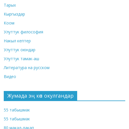
Тарых
Кыргыздар
Коом
Улуттук философия
Накыл кептер
Улуттук оюндар
Улуттук тамак-аш
Литература на русском
Видео
Жумада эң көп окулгандар
55 табышмак
55 табышмак
80 макал-лакап