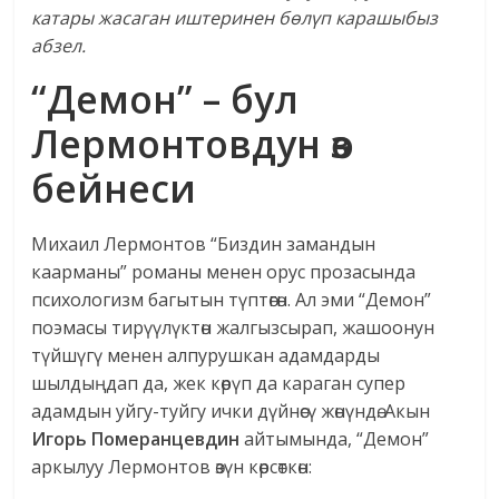
катары жасаган иштеринен бөлүп карашыбыз
абзел.
“Демон” – бул
Лермонтовдун өз
бейнеси
Михаил Лермонтов “Биздин замандын
каарманы” романы менен орус прозасында
психологизм багытын түптөгөн. Ал эми “Демон”
поэмасы тирүүлүктөн жалгызсырап, жашоонун
түйшүгү менен алпурушкан адамдарды
шылдыңдап да, жек көрүп да караган супер
адамдын уйгу-туйгу ички дүйнөсү жөнүндө. Акын
Игорь Померанцевдин
айтымында, “Демон”
аркылуу Лермонтов өзүн көрсөткөн: