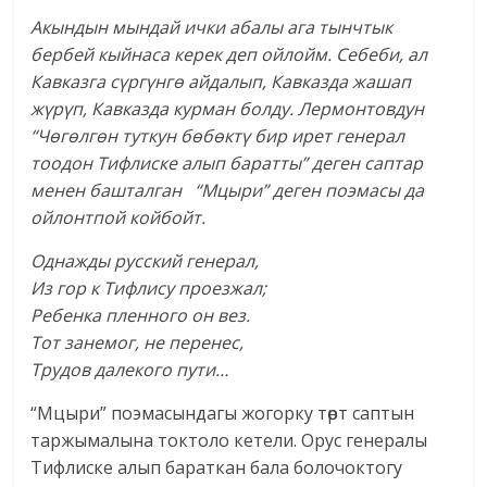
Акындын мындай ички абалы ага тынчтык
бербей кыйнаса керек деп ойлойм. Себеби, ал
Кавказга сүргүнгө айдалып, Кавказда жашап
жүрүп, Кавказда курман болду. Лермонтовдун
“Чөгөлгөн туткун бөбөктү бир ирет генерал
тоодон Тифлиске алып баратты” деген саптар
менен башталган “Мцыри” деген поэмасы да
ойлонтпой койбойт.
Однажды русский генерал,
Из гор к Тифлису проезжал;
Ребенка пленного он вез.
Тот занемог, не перенес,
Трудов далекого пути…
“Мцыри” поэмасындагы жогорку төрт саптын
таржымалына токтоло кетели. Орус генералы
Тифлиске алып бараткан бала болочоктогу