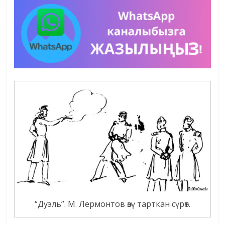
“Дуэль”. М. Лермонтов өзү тарткан сүрөт.