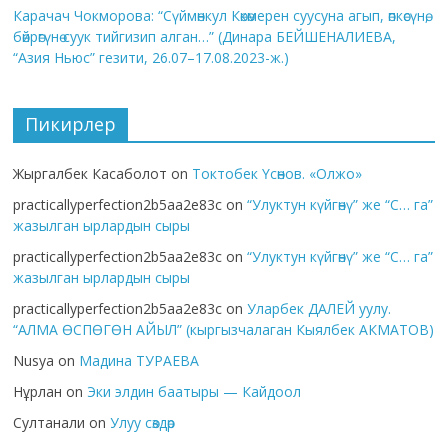
Карачач Чокморова: “Сүймөнкул Көкөмерен суусуна агып, өпкөсүнө,
бөйрөгүнө суук тийгизип алган…” (Динара БЕЙШЕНАЛИЕВА,
“Азия Ньюс” гезити, 26.07–17.08.2023-ж.)
Пикирлер
Жыргалбек Касаболот
on
Токтобек Үсөнов. «Олжо»
practicallyperfection2b5aa2e83c
on
“Улуктун күйгөнү” же “С… га”
жазылган ырлардын сыры
practicallyperfection2b5aa2e83c
on
“Улуктун күйгөнү” же “С… га”
жазылган ырлардын сыры
practicallyperfection2b5aa2e83c
on
Уларбек ДАЛЕЙ уулу.
“АЛМА ӨСПӨГӨН АЙЫЛ” (кыргызчалаган Кыялбек АКМАТОВ)
Nusya
on
Мадина ТУРАЕВА
Нұрлан
on
Эки элдин баатыры — Кайдоол
Султанали
on
Улуу сөздөр