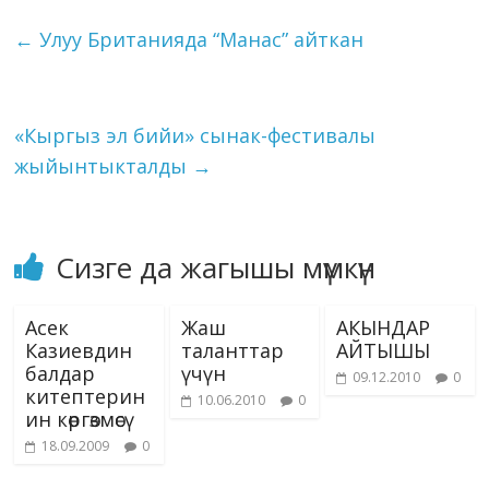
o
a
dI
r
er
A
n
kl
l
et
y
e
←
Улуу Британияда “Манас” айткан
o
m
n
p
g
as
Li
k
p
er
s
n
ni
k
«Кыргыз эл бийи» сынак-фестивалы
ki
жыйынтыкталды
→
Сизге да жагышы мүмкүн
Асек
Жаш
АКЫНДАР
Казиевдин
таланттар
АЙТЫШЫ
балдар
үчүн
09.12.2010
0
китептерин
10.06.2010
0
ин көргөзмөсү
18.09.2009
0