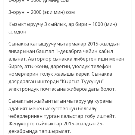
3-орун – 2000 (эки миң) сом
Кызыктыруучу 3 сыйлык, ар бири – 1000 (миң)
сомдон
Сынакка катышуучу чыгармалар 2015-жылдын
январынан баштап 1-декабрга чейин кабыл
алынат. Авторлор сынакка жиберген иши менен
бирге, аты-жөнүн, дарегин, уюлдук телефон
номерлерин толук жазышы керек. Сынакка
даярдалган иштерди “Кыргыз Туусунун”
электрондук почтасына жиберсе дагы болот.
Сынактын жыйынтыгын чыгаруу үчүн курамы
адабият менен искусствонун белгилүү
чеберлеринен турган калыстар тобу иштейт.
Жеңүүчүлөргө сыйлыктар 2015-жылдын 25-
декабрында тапшырылат.