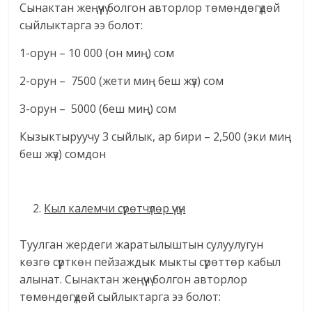
Сынактан жеңүүчү болгон авторлор төмөндөгүдөй
сыйлыктарга ээ болот:
1-орун – 10 000 (он миң) сом
2-орун – 7500 (жети миң беш жүз) сом
3-орун – 5000 (беш миң) сом
Кызыктыруучу 3 сыйлык, ар бири – 2,500 (эки миң
беш жүз) сомдон
Кыл калемчи сүрөтчүлөр үчүн
Туулган жердеги жаратылыштын сулуулугун
көзгө сүрткөн пейзаждык мыкты сүрөттөр кабыл
алынат. Сынактан жеңүүчү болгон авторлор
төмөндөгүдөй сыйлыктарга ээ болот: