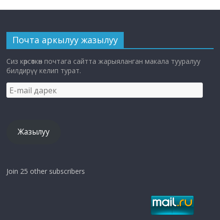
Почта аркылуу жазылуу
Сиз көрсөткөн почтага сайтта жарыяланган макала тууралуу
билдирүү келип турат.
E-
mail
дарек
Жазылуу
Join 25 other subscribers