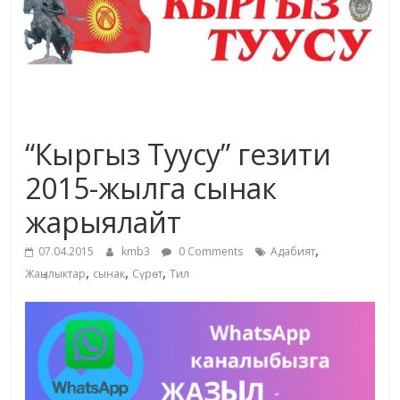
жана
адабияты
“Кыргыз Туусу” гезити
2015-жылга сынак
жарыялайт
,
07.04.2015
kmb3
0 Comments
Адабият
,
,
,
Жаңылыктар
сынак
Сүрөт
Тил