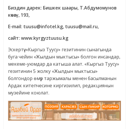
Биздин дарек: Бишкек шаары, Т.Абдумомунов
көчөсү, 193,
E-mail: tuusu@infotel.kg, tuusu@mail.ru,
сайт: www.kyrgyztuusu.kg
Эскертүү: «Кыргыз Туусу» гезитинин сынагында
буга чейин «Жылдын мыктысы» болгон инсандар,
мекеме-уюмдар да катыша алат. «Кыргыз Туусу»
гезитинин 5 жолку «Жылдын мыктысы»
болгондор өмүр таржымалы менен басылманын
Ардак китепчесине киргизилип, редакциянын
музейине коюлат.