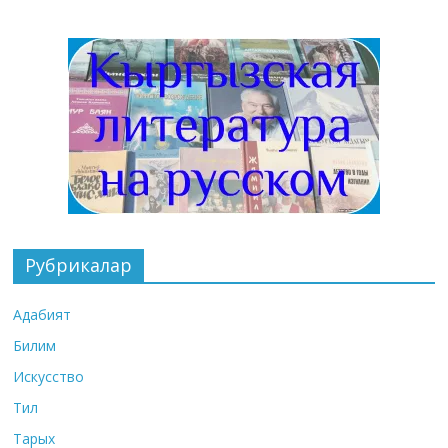
Рубрикалар
Адабият
Билим
Искусство
Тил
Тарых