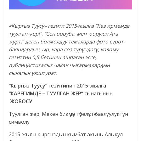
«Кыргыз Туусу» гезити 2015-жылга “Көз ирмемде
туулган жер!”, “Сен ооруба, мен ооруюн Ата
журт!” деген болжолдуу темаларда фото сүрөт-
баяндардын, ыр, кара сөз түрүндөгү, көлөмү
гезиттин 0,5 бетинен ашпаган эссе,
публицистикалык чакан чыгармалардын
сынагын уюштурат.
“Кыргыз Туусу” гезитинин 2015-жылга
“КАРЕГИМДЕ – ТУУЛГАН ЖЕР” сынагынын
ЖОБОСУ
Туулган жер, Мекен биз үчүн түбөлүктүү баалуулуктун
символу.
2015-жылы кыргыздын кымбат акыны Алыкул