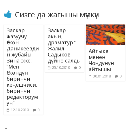
Сизге да жагышы мүмкүн
Залкар
Залкар
жазуучу
акын,
Өскөн
драматург
Даникеевди
Жалил
Айтыке
н жубайы
Садыков
менен
Зина эже:
дүйнө салды
Чоңдунун
“Мен
25.10.2010
0
айтышы
Өскөндүн
30.01.2018
0
биринчи
кеңешчиси,
биринчи
редакторум
ун”
12.10.2010
0