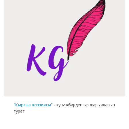
"Кыргыз поэзиясы"
- күнүнө бирден ыр жарыяланып
турат