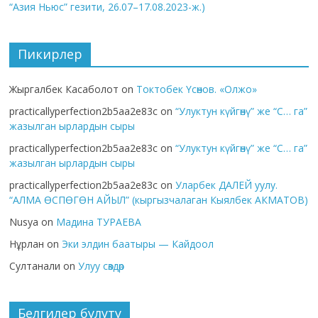
“Азия Ньюс” гезити, 26.07–17.08.2023-ж.)
Пикирлер
Жыргалбек Касаболот
on
Токтобек Үсөнов. «Олжо»
practicallyperfection2b5aa2e83c
on
“Улуктун күйгөнү” же “С… га”
жазылган ырлардын сыры
practicallyperfection2b5aa2e83c
on
“Улуктун күйгөнү” же “С… га”
жазылган ырлардын сыры
practicallyperfection2b5aa2e83c
on
Уларбек ДАЛЕЙ уулу.
“АЛМА ӨСПӨГӨН АЙЫЛ” (кыргызчалаган Кыялбек АКМАТОВ)
Nusya
on
Мадина ТУРАЕВА
Нұрлан
on
Эки элдин баатыры — Кайдоол
Султанали
on
Улуу сөздөр
Белгилер булуту