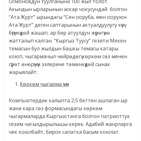
Осмоновдун туулганына 100 жыл толот.
Акындын ырларынын аскар чокусундай болгон
“Ата Журт” ырындагы “Сен ооруба, мен ооруюн
Ата Журт” деген саптарынын актуалдуулугу күнү
бүгүнкүдөй жашап, ар бир атуулдун жүрөгүнө
жатталып калган. “Кыргыз Туусу” гезити Мекен
темасын бул жылдын башкы темасы катары
коюп, чыгармачыл чөйрөдөгү көркөм сөз менен
сүрөт өнөрүнүн ээлерине төмөнкүдөй сынак
жарыялайт:
Көркөм чыгарма үчүн
Компьютердик калыпта 2,5 беттен ашпаган ыр
жана кара сөз формасындагы көркөм
чыгармаларда Кыргызстанга болгон патриоттук
сезим чагылдырылышы керек. Адабий жанрларга
чек коюлбайт, бирок сапатка басым коюлат.