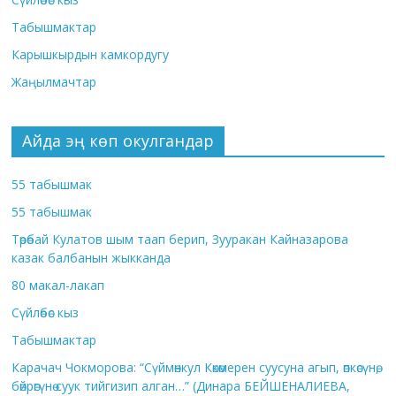
Табышмактар
Карышкырдын камкордугу
Жаңылмачтар
Айда эң көп окулгандар
55 табышмак
55 табышмак
Төрөбай Кулатов шым таап берип, Зууракан Кайназарова
казак балбанын жыкканда
80 макал-лакап
Сүйлөбөс кыз
Табышмактар
Карачач Чокморова: “Сүймөнкул Көкөмерен суусуна агып, өпкөсүнө,
бөйрөгүнө суук тийгизип алган…” (Динара БЕЙШЕНАЛИЕВА,