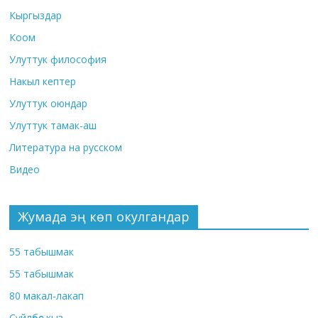
Кыргыздар
Коом
Улуттук философия
Накыл кептер
Улуттук оюндар
Улуттук тамак-аш
Литература на русском
Видео
Жумада эң көп окулгандар
55 табышмак
55 табышмак
80 макал-лакап
Сүйлөбөс кыз