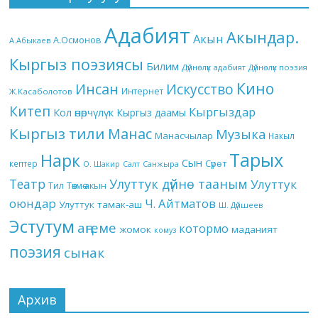
Адабият
Акындар.
Акын
А.Осмонов
А.Абыкаев
Кыргыз поэзиясы
Билим
Дүйнөлүк адабият
Дүйнөлүк поэзия
Кино
Инсан
Искусство
Интернет
Ж.Касаболотов
Китеп
Кыргыздар
Кол өнөрчүлүк
Кыргыз даамы
Кыргыз тили
Манас
Музыка
Манасчылар
Накыл
Тарых
Нарк
Сын
кептер
Сүрөт
О. Шакир
Салт
Санжыра
Театр
Улуттук дүйнө тааным
Улуттук
Төкмө акын
Тил
оюндар
Ч. Айтматов
Улуттук тамак-аш
Ш. Дүйшеев
Эстутум
аңгеме
котормо
жомок
маданият
комуз
поэзия
сынак
Архив