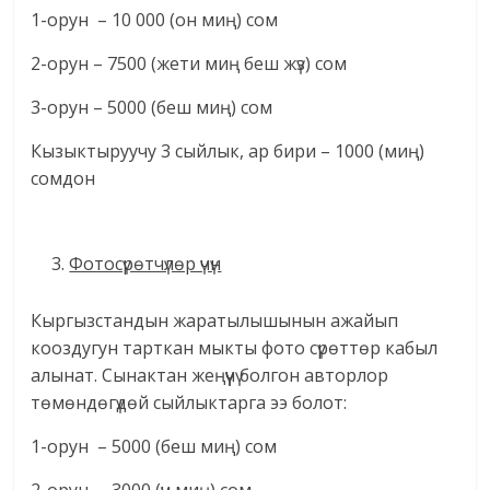
1-орун – 10 000 (он миң) сом
2-орун – 7500 (жети миң беш жүз) сом
3-орун – 5000 (беш миң) сом
Кызыктыруучу 3 сыйлык, ар бири – 1000 (миң)
сомдон
Фотосүрөтчүлөр үчүн
Кыргызстандын жаратылышынын ажайып
кооздугун тарткан мыкты фото сүрөттөр кабыл
алынат. Сынактан жеңүүчү болгон авторлор
төмөндөгүдөй сыйлыктарга ээ болот:
1-орун – 5000 (беш миң) сом
2-орун – 3000 (үч миң) сом