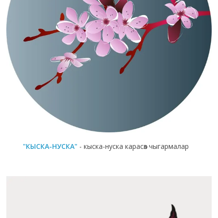
"КЫСКА-НУСКА"
- кыска-нуска карасөз чыгармалар