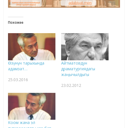
Похожее
Өзүнүн тарыхында
Айтматовдун
адамзат…
драматургиядагы
жаңычылдыгы
25.03.2016
23.02.2012
Коом жана эл