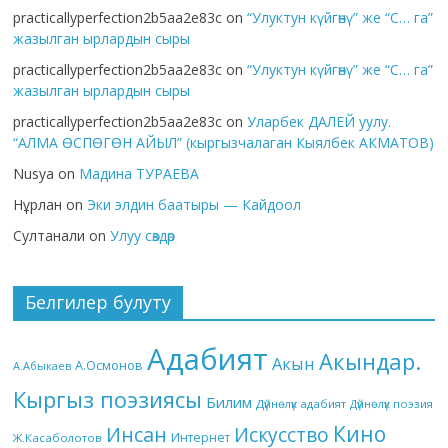
practicallyperfection2b5aa2e83c
on
“Улуктун күйгөнү” же “С… га”
жазылган ырлардын сыры
practicallyperfection2b5aa2e83c
on
“Улуктун күйгөнү” же “С… га”
жазылган ырлардын сыры
practicallyperfection2b5aa2e83c
on
Уларбек ДАЛЕЙ уулу.
“АЛМА ӨСПӨГӨН АЙЫЛ” (кыргызчалаган Кыялбек АКМАТОВ)
Nusya
on
Мадина ТУРАЕВА
Нұрлан
on
Эки элдин баатыры — Кайдоол
Султанали
on
Улуу сөздөр
Белгилер булуту
Адабият
Акындар.
Акын
А.Осмонов
А.Абыкаев
Кыргыз поэзиясы
Билим
Дүйнөлүк адабият
Дүйнөлүк поэзия
Кино
Инсан
Искусство
Интернет
Ж.Касаболотов