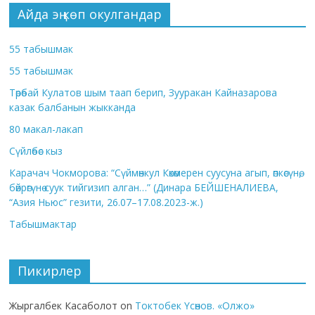
Айда эң көп окулгандар
55 табышмак
55 табышмак
Төрөбай Кулатов шым таап берип, Зууракан Кайназарова
казак балбанын жыкканда
80 макал-лакап
Сүйлөбөс кыз
Карачач Чокморова: “Сүймөнкул Көкөмерен суусуна агып, өпкөсүнө,
бөйрөгүнө суук тийгизип алган…” (Динара БЕЙШЕНАЛИЕВА,
“Азия Ньюс” гезити, 26.07–17.08.2023-ж.)
Табышмактар
Пикирлер
Жыргалбек Касаболот
on
Токтобек Үсөнов. «Олжо»