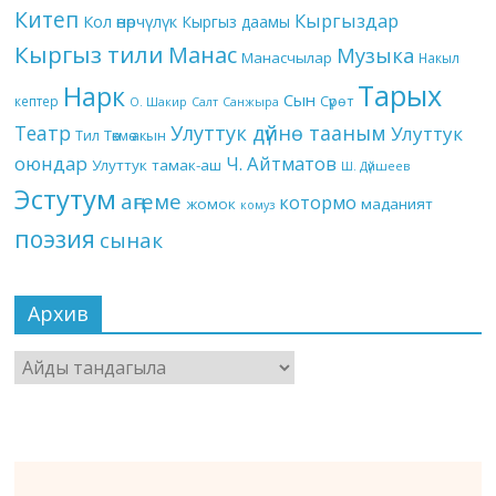
Китеп
Кыргыздар
Кол өнөрчүлүк
Кыргыз даамы
Кыргыз тили
Манас
Музыка
Манасчылар
Накыл
Тарых
Нарк
Сын
кептер
Сүрөт
О. Шакир
Салт
Санжыра
Театр
Улуттук дүйнө тааным
Улуттук
Төкмө акын
Тил
оюндар
Ч. Айтматов
Улуттук тамак-аш
Ш. Дүйшеев
Эстутум
аңгеме
котормо
жомок
маданият
комуз
поэзия
сынак
Архив
Архив