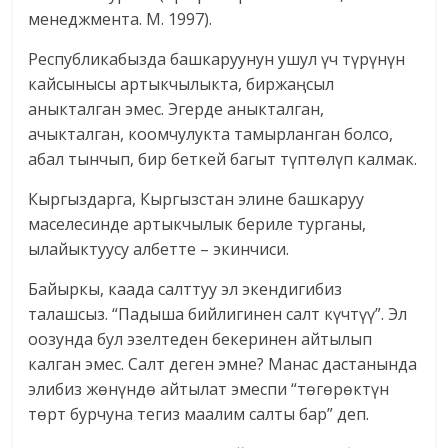
менеджмента. М. 1997).
Республикабызда башкаруунун ушул үч түрүнүн
кайсынысы артыкчылыкта, биржаңсыл
аныкталган эмес. Эгерде аныкталган,
ачыкталган, коомчулукта тамырланган болсо,
абал тынчып, бир беткей багыт түптөлүп калмак.
Кыргыздарга, Кыргызстан элине башкаруу
маселесинде артыкчылык бериле турганы,
ылайыктуусу албетте – экинчиси.
Байыркы, каада салттуу эл экендигибиз
талашсыз. “Падыша бийлигинен салт күчтүү”. Эл
оозунда бул эзелтеден бекеринен айтылып
калган эмес. Салт деген эмне? Манас дастанында
элибиз жөнүндө айтылат эмеспи “төгөрөктүн
төрт бурчуна тегиз маалим салты бар” деп.