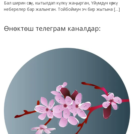
Бал ширин сөзү, кытылдап күлкү жаңырган, Үйүмдүн көркү
неберелер бар жалынган. Тойбоймун эч бир жытына […]
Өнөктөш телеграм каналдар: