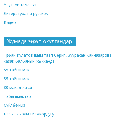
Улуттук тамак-аш
Литература на русском
Видео
Жумада эң көп окулгандар
Төрөбай Кулатов шым таап берип, Зууракан Кайназарова
казак балбанын жыкканда
55 табышмак
55 табышмак
80 макал-лакап
Табышмактар
Сүйлөбөс кыз
Карышкырдын камкордугу