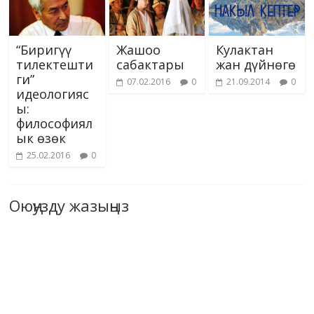
“Биригүү
Жашоо
Кулактан
тилектешти
сабактары
жан дүйнөгө
ги”
07.02.2016
0
21.09.2014
0
идеологияс
ы:
философиял
ык өзөк
25.02.2016
0
Оюңузду жазыңыз