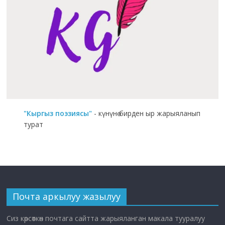
"Кыргыз поэзиясы"
- күнүнө бирден ыр жарыяланып
турат
Почта аркылуу жазылуу
Сиз көрсөткөн почтага сайтта жарыяланган макала тууралуу