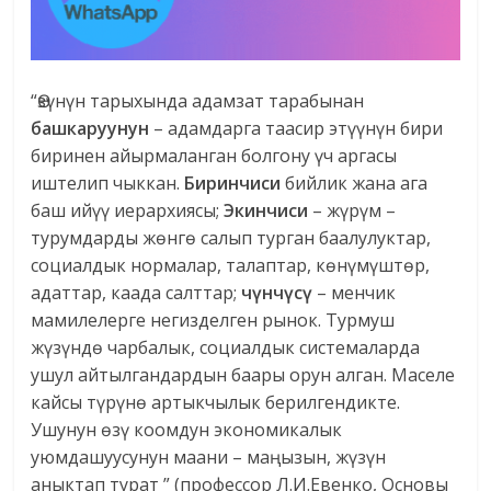
“Өзүнүн тарыхында адамзат тарабынан
башкаруунун
– адамдарга таасир этүүнүн бири
биринен айырмаланган болгону үч аргасы
иштелип чыккан.
Биринчиси
бийлик жана ага
баш ийүү иерархиясы;
Экинчиси
– жүрүм –
турумдарды жөнгө салып турган баалулуктар,
социалдык нормалар, талаптар, көнүмүштөр,
адаттар, каада салттар;
ч
ү
нч
ү
с
ү
– менчик
мамилелерге негизделген рынок. Турмуш
жүзүндө чарбалык, социалдык системаларда
ушул айтылгандардын баары орун алган. Маселе
кайсы түрүнө артыкчылык берилгендикте.
Ушунун өзү коомдун экономикалык
уюмдашуусунун маани – маңызын, жүзүн
аныктап турат ” (профессор Л.И.Евенко, Основы