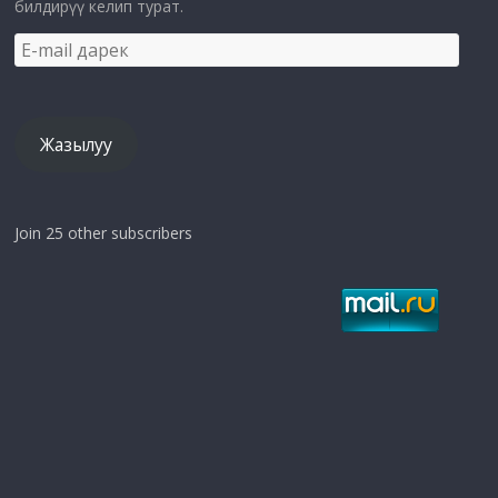
билдирүү келип турат.
E-
mail
дарек
Жазылуу
Join 25 other subscribers