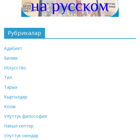
Рубрикалар
Адабият
Билим
Искусство
Тил
Тарых
Кыргыздар
Коом
Улуттук философия
Накыл кептер
Улуттук оюндар