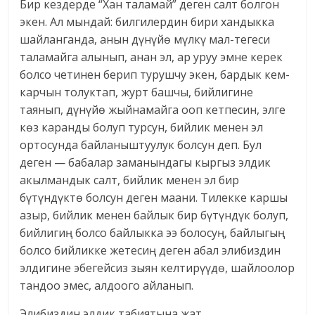
Бир кездерде “Хан таламай” деген салт болгон
экен. Ал мындай: билгилердин бири хандыкка
шайланганда, анын дүнүйө мүлкү мал-тегеси
таламайга алынып, анан эл, ар уруу эмне керек
болсо четинен берип турушчу экен, бардык кем-
карчын толуктап, журт башчы, бийлигине
таянып, дүнүйө жыйнамайга ооп кетпесин, элге
көз каранды болуп турсун, бийлик менен эл
ортосунда байланыштуулук болсун деп. Бул
деген — бабалар заманындагы кыргыз элдик
акылмандык салт, бийлик менен эл бир
бүтүндүктө болсун деген маани. Тилекке каршы
азыр, бийлик менен байлык бир бүтүндүк болуп,
бийлигиң болсо байлыкка ээ болосуң, байлыгың
болсо бийликке жетесиң деген абал элибиздин
элдигине эбегейсиз зыян келтирүүдө, шайлоолор
тандоо эмес, алдоого айланып.
Элибиздин элдик табиятына жат,