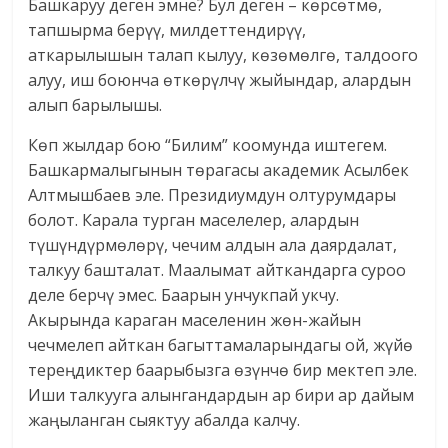
Башкаруу деген эмне? Бул деген – көрсөтмө,
тапшырма берүү, милдеттендирүү,
аткарылышын талап кылуу, көзөмөлгө, талдоого
алуу, иш боюнча өткөрүлчү жыйындар, алардын
алып барылышы.
Көп жылдар бою “Билим” коомунда иштегем.
Башкармалыгынын төрагасы академик Асылбек
Алтмышбаев эле. Президиумдун олтурумдары
болот. Карала турган маселелер, алардын
түшүндүрмөлөрү, чечим алдын ала даярдалат,
талкуу башталат. Маалымат айткандарга суроо
деле берчү эмес. Баарын унчукпай укчу.
Акырында караган маселенин жөн-жайын
чечмелеп айткан багыттамаларындагы ой, жүйө
тереңдиктер баарыбызга өзүнчө бир мектеп эле.
Иши талкууга алынгандардын ар бири ар дайым
жаңыланган сыяктуу абалда калчу.