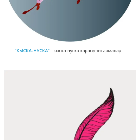
"КЫСКА-НУСКА"
- кыска-нуска карасөз чыгармалар