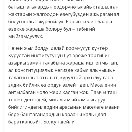
батыштагылардын өздөрүнө ылайыкташылган
жактарын жалгоодон өзөгүбүздөн ажыраган эл
болуп калып жүрбөйлүк! Барып-келип баары
өзөккө жараша болору бул – табигий
мыйзамдуулук.
Нечен жыл болду, далай коомчулук күчтөр
Курултай институтунун бүт эреже тартибин
азыркы заман талабына жараша иштеп чыгып,
ал конституциялык негизде кабыл алынышын
талап кылып атышат, курултай аркылуу гана
элдик бийлик өз ордун ээлейт деп. Маселенин
айтылбаган чоло жери калган жок. Тамчы таш
тешет дегендей, мисалы мыйзам чыгаруу
бийлигиндегилердин арасынан маселеге маани
бере баштагандардын карааны калыңдап
бараткансыйт. Болсун дейли!