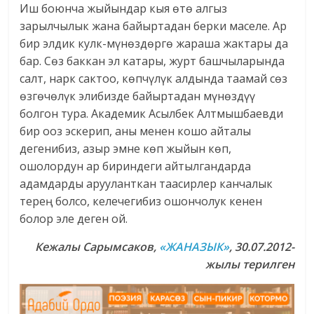
Иш боюнча жыйындар кыя өтө алгыз
зарылчылык жана байыртадан берки маселе. Ар
бир элдик кулк-мүнөздөргө жараша жактары да
бар. Сөз баккан эл катары, журт башчыларында
салт, нарк сактоо, көпчүлүк алдында таамай сөз
өзгөчөлүк элибизде байыртадан мүнөздүү
болгон тура. Академик Асылбек Алтмышбаевди
бир ооз эскерип, аны менен кошо айталы
дегенибиз, азыр эмне көп жыйын көп,
ошолордун ар бириндеги айтылгандарда
адамдарды арууланткан таасирлер канчалык
терең болсо, келечегибиз ошончолук кенен
болор эле деген ой.
Кежалы Сарымсаков,
«ЖАНАЗЫК»
, 30.07.2012-
жылы терилген