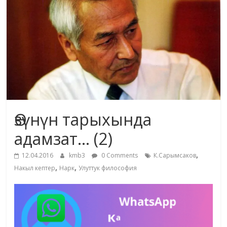
маданияты
жана
адабияты
Өзүнүн тарыхында
адамзат… (2)
,
12.04.2016
kmb3
0 Comments
К.Сарымсаков
,
,
Накыл кептер
Нарк
Улуттук философия