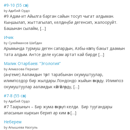
#9-10 (55 сөз)
by Адабий Ордо
#9 Адам-ит Айылга барган сайын тосуп чыгат алдыман.
Кыңшылап, жыттагылап, келдиңби дегенсип, жалооруйт.
Башынан сылайм, […]
Ичик
by Сулайманов Шабдан
Арымында турмуш деген сапардын, Азбы-көппү бакыт даамын
тата алдым. Антсе деле кусам артат кай бирде […]
Малик Отарбаев: “Эгология”
by Алмазова Перизат
(аңгеме) Ааламдын төрт тарабынан окумуштуулар,
илимпоздор бир жылдары Лондондо жыйын өткөрдү. Илимпоз
окумуштуулар ааламдык көйгөйлөрдү, […]
#7-8 (55 сөз)
by Адабий Ордо
#7 Таарыныч – Бир жума өткөрүп келди. Бир туугандары
апасынын кыркын берип ар ким өз […]
Неберем
by Апышева Назгуль