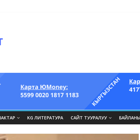
оглазый король” аттуу ыры он үч акындын котормосунда
ЛАКТАР
KG ЛИТЕРАТУРА
САЙТ ТУУРАЛУУ
БАЙЛАН