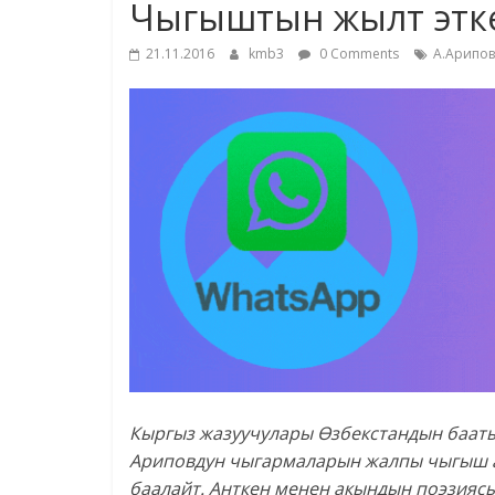
Чыгыштын жылт этк
21.11.2016
kmb3
0 Comments
А.Арипов
Кыргыз жазуучулары Өзбекстандын бааты
Ариповдун чыгармаларын жалпы чыгыш а
баалайт. Анткен менен акындын поэзияс