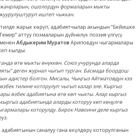
н жанрларын, ошолордун формаларын мыкты
 жуурулуштуруп иштеп чыккан.
 тилде жарык көрүп, адабиятчылар акындын “Бейишке
 Темир” аттуу поэмаларын дүйнөлүк поэзия үлгүсү
 менен
Абдыкерим Муратов
Ариповдун чыгармалары
кеп кылды:
аганда
ө
т
ө
мыкты
ө
н
ү
кк
ө
н. Союз учурунда аларда
яты” деген журнал чыгып турга
н. Басмада боордош
ын адистер болгон. Мисалы, Чы
ң
гыз Айтматовдун кээ
ө
збек тилине которулуп чыгып калар эле. Кыргыз
лары
ө
збек адабиятына
ө
т
ө
к
ө
п
чыкты. Алар кыргыз
кыргыз адабиятында аларды которуу к
ө
п к
өңү
лг
ө
гармалары которулду. Бирок Навоини деле кыргыз
уз.
к адабиятынын саналуу гана өкүлдөрү которулганын