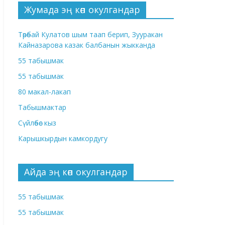
Жумада эң көп окулгандар
Төрөбай Кулатов шым таап берип, Зууракан
Кайназарова казак балбанын жыкканда
55 табышмак
55 табышмак
80 макал-лакап
Табышмактар
Сүйлөбөс кыз
Карышкырдын камкордугу
Айда эң көп окулгандар
55 табышмак
55 табышмак