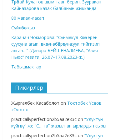
Төрөбай Кулатов шым таап берип, Зууракан
Кайназарова казак балбанын жыкканда
80 макал-лакап
Сүйлөбөс кыз
Карачач Чокморова: “Сүймөнкул Көкөмерен
суусуна агып, өпкөсүнө, бөйрөгүнө суук тийгизип
алган…” (Динара БЕЙШЕНАЛИЕВА, “Азия
Ньюс” гезити, 26.07–17.08.2023-ж.)
Табышмактар
Пикирлер
Жыргалбек Касаболот
on
Токтобек Үсөнов.
«Олжо»
practicallyperfection2b5aa2e83c
on
“Улуктун
күйгөнү” же “С… га” жазылган ырлардын сыры
practicallyperfection2b5aa2e83c
on
“Улуктун