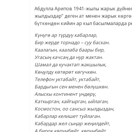
Абдулла Арипов 1941-жылы жарык дүйнөг
жылдыздар” деген ат менен жарык көргө
бүткөндөн кийин ар кыл басылмаларда р
К
ү
н
ү
г
ө
ар т
ү
рд
үү
кабарлар,
Бир жерде торнадо – суу баскан.
Каалагын, каалаба баары бир,
Угасы
ң
качса
ң
да нур жактан.
Шамал да кучактап жакшылык,
К
өңү
лд
ү
к
ө
т
ө
р
ө
т к
ө
г
ү
чк
ө
н.
Телефон уктабайт, уктабайт,
Бардыгын сен менен б
ө
л
ү
шк
ө
н.
Алыскы континент
ү
нд
ө
р
ү
,
Каткырган, кайгырган, ыйлаган,
Космостон, оо сансыз жылдыздан,
Кабарлар келишет туйлаган.
Кабардар жел сы
ң
ар же
ң
илдейт,
А бирок к
ө
р
ү
нб
ө
йт, к
ө
р
ү
нб
ө
йт…