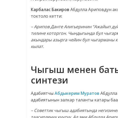
Карбалас Бакиров
Абдулла Ариповдун ак
токтоло кетти:
– Арипов Данте Алигьеринин “Ажайып д
ү
тилине которгон. Чындыгында бул чыгарм
акындары азырга чейин бул чыгарманы к
кылат.
Чыгыш менен бат
синтези
Адабиятчы
Абдыкерим Муратов
Абдулла
адабиятынын залкар таланты катары баа
– Советтик чыгыш адабиятында негизине
таасирлен
үү
к
ү
чт
үү
. Ал эми Абдулла Ари