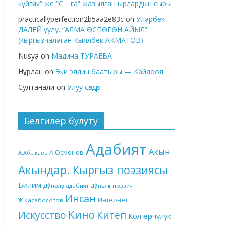
күйгөнү” же “С… га” жазылган ырлардын сыры
practicallyperfection2b5aa2e83c
on
Уларбек
ДАЛЕЙ уулу. “АЛМА ӨСПӨГӨН АЙЫЛ”
(кыргызчалаган Кыялбек АКМАТОВ)
Nusya
on
Мадина ТУРАЕВА
Нұрлан
on
Эки элдин баатыры — Кайдоол
Султанали
on
Улуу сөздөр
Белгилер булуту
Адабият
Акын
А.Осмонов
А.Абыкаев
Акындар. Кыргыз поэзиясы
Билим
Дүйнөлүк адабият
Дүйнөлүк поэзия
Инсан
Интернет
Ж.Касаболотов
Кино
Китеп
Искусство
Кол өнөрчүлүк