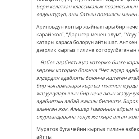
бери келаткан классикалык поэзиясыны
ө
зд
ө
шт
ү
р
ү
п, аны батыш поэзиясы менен
Ариповдун көп ыр жыйнактары бир нече
карай жол”, “Дарыгер менен өлүм”, “Улуу
катары караса болорун айтышат. Анткен
дээрлик кыргыз тилине которулбаганын 
–
Ө
збек адабиятында котормо бизге кар
к
ө
рк
ө
м котормо боюнча “Чет элдер адаби
элдердин адабияты боюнча иштеген атай
бир чыгармалары кыргыз тилинен мурда
жазуучуларынын бир нече акын-жазуучу
адабиятын аябай жакшы билишти. Бирок 
алынган жок. Алишер Навоинин айрым чы
окурмандарына толук жеткире алган жокп
Муратов буга чейин кыргыз тилине өзбе
айтты.