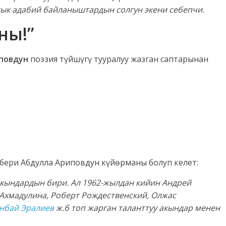
алык адабий байланыштардын солгун экени себепчи.
ны!”
повдун
поэзия түйшүгү тууралуу жазган саптарынан
 бери Абдулла Ариповдун күйөрманы болуп келет:
кындардын бири. Ал 1962-жылдан кийин Андрей
 Ахмадулина, Роберт Рождественский, Олжас
нбай Эралиев
ж.б топ жарган таланттуу акындар менен