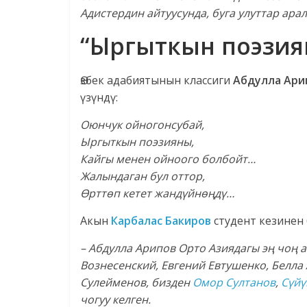
Адистердин айтуусунда, буга улуттар ар
“Ыргыткын поэзия
Өзбек адабиятынын классиги
Абдулла Ари
үзүндү:
Оюнчук ойногонсубай,
Ыргыткын поэзияны,
Кайгы менен ойноого болбойт…
Жалындаган бул оттор,
Ө
ртт
ө
п кетет жанд
ү
йн
өң
д
ү
…
Акын
Карбалас Бакиров
студент кезинен
– Абдулла Арипов Орто Азиядагы э
ң
чо
ң
а
Вознесенский, Евгений Евтушенко, Белла
Сулейменов, бизден
Омор Султанов
,
С
ү
й
ү
чогуу келген.