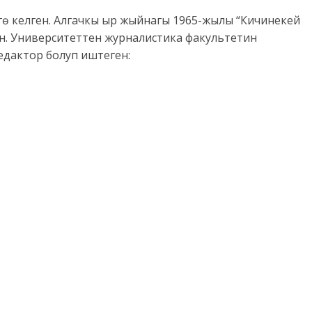
ө келген. Алгачкы ыр жыйнагы 1965-жылы “Кичинекей
н. ​Университеттен журналистика факультетин
едактор болуп иштеген: