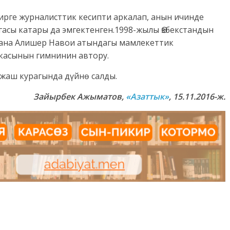
рге журналисттик кесипти аркалап, анын ичинде
гасы катары да эмгектенген.1998-жылы Өзбекстандын
 жана Алишер Навои атындагы мамлекеттик
икасынын гимнинин автору.
 жаш курагында дүйнө салды.
Зайырбек Ажыматов,
«Азаттык»
, 15.11.2016-ж.