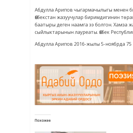
Абдулла Арипов чыгармачылыгы менен би
Өзбекстан жазуучулар биримдигинин төра
баатыры деген наамга ээ болгон. Хамза
сыйлыктарынын лауреаты. Өзбек Республ
Абдулла Арипов 2016-жылы 5-ноябрда 75
Похожее