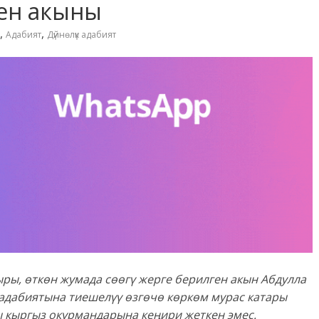
ен акыны
,
,
Адабият
Дүйнөлүк адабият
ры, өткөн жумада сөөгү жерге берилген акын Абдулла
дабиятына тиешелүү өзгөчө көркөм мурас катары
ы кыргыз окурмандарына кеңири жеткен эмес.