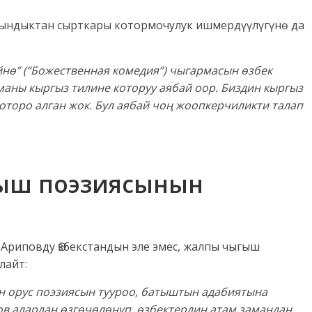
ындыктан сырткары котормочулук ишмердүүлүгүнө да
йн
ө
” (“Божественная комедия”) чыгармасын
ө
збек
аны кыргыз тилине которуу аябай оор. Биздин кыргыз
оторо ал
ган жок. Бул аябай чо
ң
жоопкерчиликти талап
ыш поэзиясынын
 Ариповду Өзбекстандын эле эмес, жалпы чыгыш
лайт:
н орус поэзиясын тууроо, батыштын адабиятына
пов алардан
ө
зг
ө
ч
ө
л
ө
н
ү
п,
ө
збектердин атам замандан