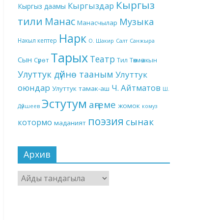
Кыргыз
Кыргыздар
Кыргыз даамы
тили
Манас
Музыка
Манасчылар
Нарк
Накыл кептер
О. Шакир
Салт
Санжыра
Тарых
Театр
Сын
Төкмө акын
Сүрөт
Тил
Улуттук дүйнө тааным
Улуттук
оюндар
Ч. Айтматов
Улуттук тамак-аш
Ш.
Эстутум
аңгеме
жомок
Дүйшеев
комуз
поэзия
сынак
котормо
маданият
Архив
Архив