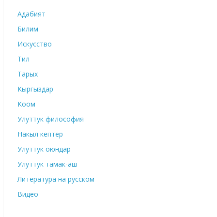
Адабият
Билим
Искусство
Тил
Тарых
Кыргыздар
Коом
Улуттук философия
Накыл кептер
Улуттук оюндар
Улуттук тамак-аш
Литература на русском
Видео