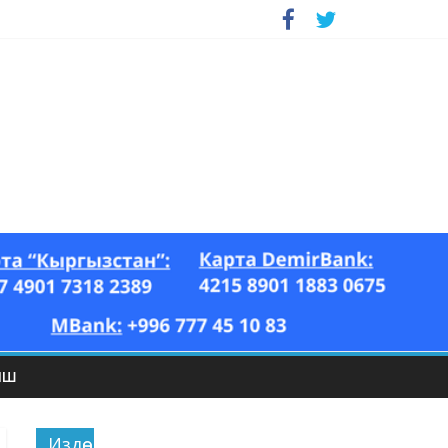
ЫШ
Издөө