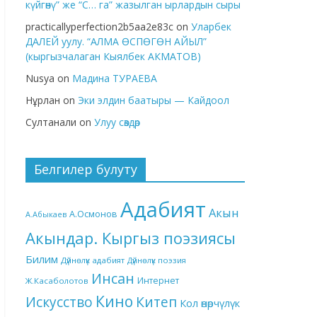
күйгөнү” же “С… га” жазылган ырлардын сыры
practicallyperfection2b5aa2e83c
on
Уларбек
ДАЛЕЙ уулу. “АЛМА ӨСПӨГӨН АЙЫЛ”
(кыргызчалаган Кыялбек АКМАТОВ)
Nusya
on
Мадина ТУРАЕВА
Нұрлан
on
Эки элдин баатыры — Кайдоол
Султанали
on
Улуу сөздөр
Белгилер булуту
Адабият
Акын
А.Осмонов
А.Абыкаев
Акындар. Кыргыз поэзиясы
Билим
Дүйнөлүк адабият
Дүйнөлүк поэзия
Инсан
Интернет
Ж.Касаболотов
Кино
Китеп
Искусство
Кол өнөрчүлүк