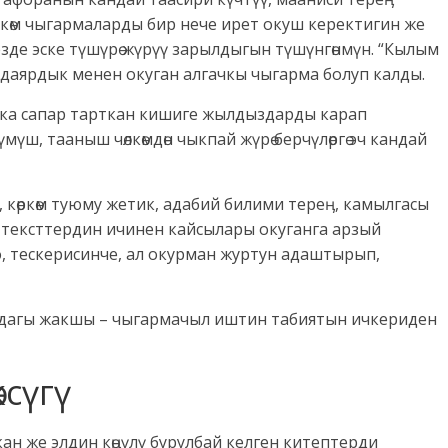
ркөм чыгармаларды бир нече ирет окуш керектигин же
зде эске түшүрө жүрүү зарылдыгын түшүнгөнмүн. “Кылым
й даярдык менен окуган алгачкы чыгарма болуп калды.
ска сапар тарткан кишиге жылдыздарды карап
үмүш, тааныш чөлкөмдөн чыкпай жүрө берчүлөргө эч кандай
, көркөм туюму жетик, адабий билими тереӊ, камылгасы
н тексттердин ичинен кайсылары окуганга арзый
о, тескерисинче, ал окурман журтун адаштырып,
рсө, дагы жакшы – чыгармачыл иштин табиятын ичкериден
ксүгү
ан же элдин көӊүлү бурулбай келген китептерди