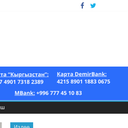
ЫШ
Издөө