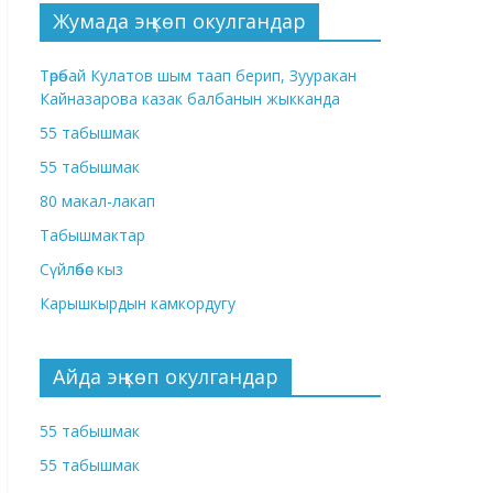
Жумада эң көп окулгандар
Төрөбай Кулатов шым таап берип, Зууракан
Кайназарова казак балбанын жыкканда
55 табышмак
55 табышмак
80 макал-лакап
Табышмактар
Сүйлөбөс кыз
Карышкырдын камкордугу
Айда эң көп окулгандар
55 табышмак
55 табышмак