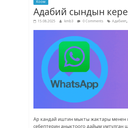
Коом
Адабий сындын кере
15.08.2025
kmb3
0 Comments
Адабият
Ар кандай иштин мыкты жактары менен к
себептерин аныктоого дайым умтулган ш