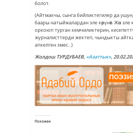
болот.
(Айтмакчы, сынга бийликтегилер да ушунда
баары натыйжалардан эле көрүнөт. Жөн эл
оркоюп турган кемчиликтерин, кесепеттү
журналисттерди жектеп, чындыкты айтка
апкелген эмес…)
Жолдош ТУРДУБАЕВ,
«Азаттык»
, 20.02.20
Похожее