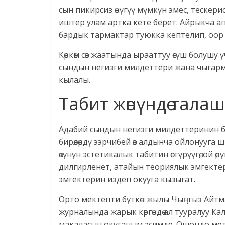
сын пикирсиз өнүгүү мүмкүн эмес, тескер
иштер улам артка кете берет. Айрыкча а
бардык тармактар туюкка кептелип, оор 
Көркөм сөз жаатында ырааттуу өсүш болушу 
сындын негизги милдеттери жана чыгарма
кылалы.
Табит жөнүндө тала
Адабий сындын негизги милдеттеринин б
бирөөлөрдү ээрчибей өз алдынча ойлонууг
өзүнүн эстетикалык табитин өстүрүүгө, ой ө
дилгирленет, атайын теориялык эмгектер
эмгектерин издеп окууга кызыгат.
Орто мектепти бүткөн жылы Чыӊгыз Айтм
журналында жарык көргөндө ал тууралуу К
макаласын окуганым эсимде. Ошондо мет