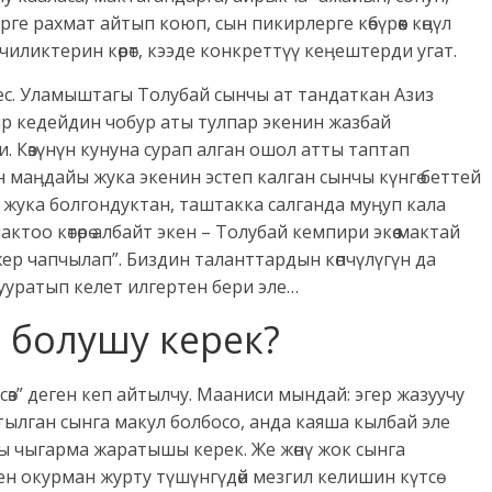
ге рахмат айтып коюп, сын пикирлерге көбүрөөк көӊүл
чиликтерин көрөт, кээде конкреттүү кеӊештерди угат.
мес. Уламыштагы Толубай сынчы ат тандаткан Азиз
ир кедейдин чобур аты тулпар экенин жазбай
. Көзүнүн кунуна сурап алган ошол атты таптап
 маӊдайы жука экенин эстеп калган сынчы күнгө беттей
жука болгондуктан, таштакка салганда муӊуп кала
ктоо көтөрө албайт экен – Толубай кемпири экөө мактай
жер чапчылап”. Биздин таланттардын көпчүлүгүн да
кууратып келет илгертен бери эле…
 болушу керек?
м сөз” деген кеп айтылчу. Мааниси мындай: эгер жазуучу
тылган сынга макул болбосо, анда каяша кылбай эле
 чыгарма жаратышы керек. Же жөнү жок сынга
 окурман журту түшүнгүдөй мезгил келишин күтсө