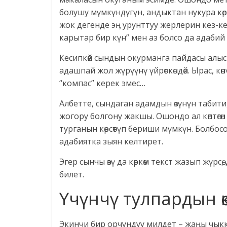
болушу мүмкүндүгүн, андыктан нукура кө
жок дегенде эӊ урунттуу жерлерин кез-ке
карытар бир күн” мен аз болсо да адаби
Кесипкөй сындын окурманга пайдасы алы
адашпай жол жүрүүнү үйрөткөндөй. Ырас, көн
“компас” керек эмес…
Албетте, сындаган адамдын өзүнүн табити
жогору болгону жакшы. Ошондо ал көптөгө
турганын көрсөтүп бериши мүмкүн. Болбос
адабиятка зыян келтирет.
Эгер сынчы өзү да көркөм текст жазып жү
билет.
Үчүнчү тулпардын ө
Экинчи бир орчундуу милдет – жаӊы чыкк