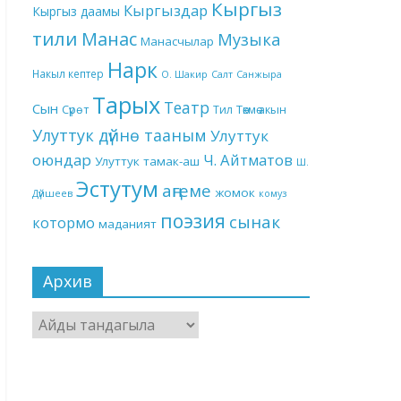
Кыргыз
Кыргыздар
Кыргыз даамы
тили
Манас
Музыка
Манасчылар
Нарк
Накыл кептер
О. Шакир
Салт
Санжыра
Тарых
Театр
Сын
Төкмө акын
Сүрөт
Тил
Улуттук дүйнө тааным
Улуттук
оюндар
Ч. Айтматов
Улуттук тамак-аш
Ш.
Эстутум
аңгеме
жомок
Дүйшеев
комуз
поэзия
сынак
котормо
маданият
Архив
Архив