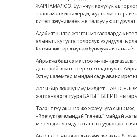
ЖАРНАМАЛОО. Бул үчүн көпчүлүк авторлор 
таанымал кишилерди, журналисттерди чай
китеп жөнүндө маек же талкуу уюштурулат.
Адабиятчылар жазган макалаларда китепт
алынып, купулга толорлук үзүндүлөр, ыр
Кемчиликтер жөнүндө көбүнчө учкай гана айт
Айрыкча баш сөз мактоо мүнөзүндө жазылат.
дегендей эпитеттер көп колдонулат. Айр
Эстүү калемгер мындай сөздөр аванс ирети
Дагы бир өтө орчундуу милдет – АВТОРЛ
жаткандарга туура БАГЫТ БЕРИП, чыгармач
Таланттуу акынга же жазуучуга сын эмес,
үйрөнчүктөргө мындай “кеӊеш” майдай жагып
менен дипломду чаташтыруудан да этият 
Авторлор чындап жазуучу же акын болуун