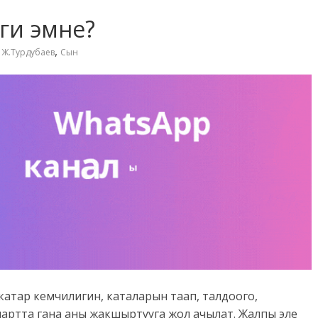
ги эмне?
,
,
Ж.Турдубаев
Сын
атар кемчилигин, каталарын таап, талдоого,
артта гана аны жакшыртууга жол ачылат. Жалпы эле