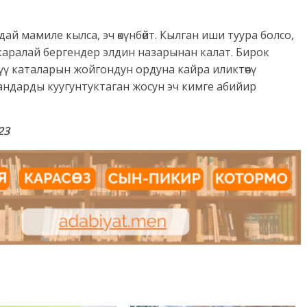
й мамиле кылса, эч өкүнбөйт. Кылган иши туура болсо,
е каралай бергендер элдин назарынан калат. Бирок
ү каталарын жойгондун ордуна кайра иликтөөчү
ндарды куугунтуктаган жосун эч кимге абийир
23