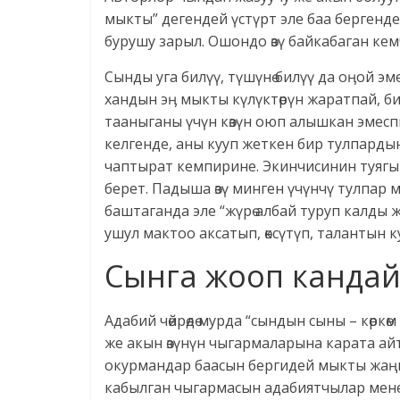
мыкты” дегендей үстүрт эле баа бергендер
бурушу зарыл. Ошондо өзү байкабаган кем
Сынды уга билүү, түшүнө билүү да оӊой э
хандын эӊ мыкты күлүктөрүн жаратпай, б
тааныганы үчүн көзүн оюп алышкан эмеспи
келгенде, аны кууп жеткен бир тулпардын
чаптырат кемпирине. Экинчисинин туягы 
берет. Падыша өзү минген үчүнчү тулпар ма
баштаганда эле “жүрө албай туруп калды 
ушул мактоо аксатып, өксүтүп, талантын 
Сынга жооп кандай
Адабий чөйрөдө мурда “сындын сыны – көркө
же акын өзүнүн чыгармаларына карата ай
окурмандар баасын бергидей мыкты жаңы
кабылган чыгармасын адабиятчылар менен