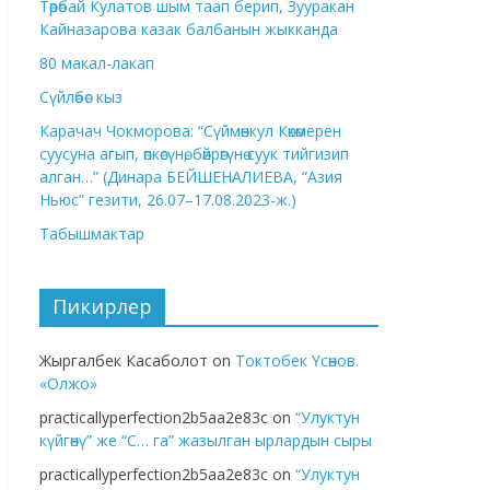
Төрөбай Кулатов шым таап берип, Зууракан
Кайназарова казак балбанын жыкканда
80 макал-лакап
Сүйлөбөс кыз
Карачач Чокморова: “Сүймөнкул Көкөмерен
суусуна агып, өпкөсүнө, бөйрөгүнө суук тийгизип
алган…” (Динара БЕЙШЕНАЛИЕВА, “Азия
Ньюс” гезити, 26.07–17.08.2023-ж.)
Табышмактар
Пикирлер
Жыргалбек Касаболот
on
Токтобек Үсөнов.
«Олжо»
practicallyperfection2b5aa2e83c
on
“Улуктун
күйгөнү” же “С… га” жазылган ырлардын сыры
practicallyperfection2b5aa2e83c
on
“Улуктун