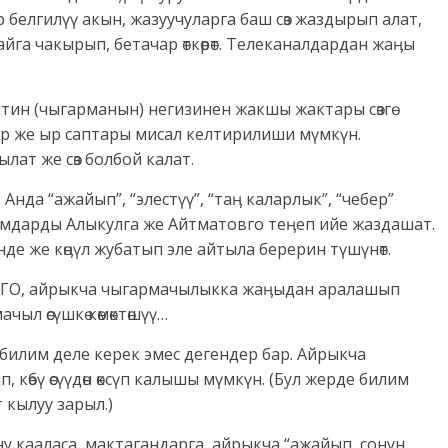
белгилүү акын, жазуучуларга баш сөз жаздырып алат,
га чакырып, бетачар өткөрөт. Телеканалдардан жаӊы
ин (чыгарманын) негизинен жакшы жактары сөзгө
лар же ыр саптары мисал келтирилиши мүмкүн.
ылат же сөз болбой калат.
 Анда “ажайып”, “элестүү”, “таӊ каларлык”, “чебер”
ымдарды Алыкулга же Айтматовго теӊеп ийе жаздашат.
нде же көӊүл жубатып эле айтыла берерин түшүнөт.
ОРГО, айрыкча чыгармачылыкка жаӊыдан аралашып
ыл өсүшкө көмөктөшүү…
 билим деле керек эмес дегендер бар. Айрыкча
, көбү өсүүдөн өксүп калышы мүмкүн. (Бул жерде билим
кылуу зарыл.)
у кааласа, мактагандарга, айрыкча “ажайып, сонун,