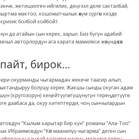
исинче, жетишилген ийгилик, деӊгээл деле сакталбай,
пыртма мактоо, кошоматчылык өкүм сүргөн кезде
кризис болбой койбойт.
үчүн да атайын сын керек, зарыл. Биз бүгүн адабий
чыл авторлордун ага карата мамилеси жөнүндө сөз
шпайт, бирок…
ири окурманды чыгармадан жекече таасир алып,
а шыктандыруу болушу керек. Жакшы сынды окуган адам
рүшүн (кругозорун) кеңейтүүгө, түшүнүгүн тереңдетүүгө
ге даабаса да, окуу китептерди, чоң сынчылардын
атовдун “Кылым карытар бир күн” романы “Ала-Тоо”
алык Ибраимовдун “Көп маанилүү чыгарма” деген сын
афоранын кандай таасири күчтүү, мааниси тереӊ