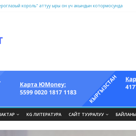
оглазый король” аттуу ыры он үч акындын котормосунда
ЛАКТАР
KG ЛИТЕРАТУРА
САЙТ ТУУРАЛУУ
БАЙЛАН