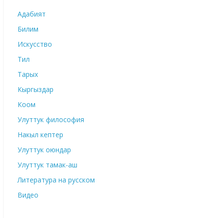
Адабият
Билим
Искусство
Тил
Тарых
Кыргыздар
Коом
Улуттук философия
Накыл кептер
Улуттук оюндар
Улуттук тамак-аш
Литература на русском
Видео