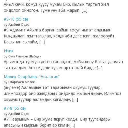
Айыл кечи, комуз күүсү мукам бир, кылын тартып жел
ойдолоп ойногон. Түмөн үнү аба жарып, […]
#9-10 (55 сөз)
by Адабий Ордо
#9 Адам-ит Айылга барган сайын тосуп чыгат алдыман.
Кыңшылап, жыттагылап, келдиңби дегенсип, жалооруйт.
Башынан сылайм, […]
Ичик
by Сулайманов Шабдан
Арымында турмуш деген сапардын, Азбы-көппү бакыт даамын
тата алдым. Антсе деле кусам артат кай бирде […]
Малик Отарбаев: “Эгология”
by Отарбаев Малик
(аңгеме) Ааламдын төрт тарабынан окумуштуулар,
илимпоздор бир жылдары Лондондо жыйын өткөрдү. Илимпоз
окумуштуулар ааламдык көйгөйлөрдү, […]
#7-8 (55 сөз)
by Адабий Ордо
#7 Таарыныч – Бир жума өткөрүп келди. Бир туугандары
апасынын кыркын берип ар ким өз […]