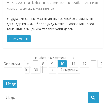
,
15.12.2014
kmb3
0 Comments
Адабият
Акындар.
,
Кыргыз поэзиясы
Б.Жамгырчиев
Учурда эки сап ыр жазып алып, коркпой эле акынмын
дегендер көп. Акын болорумду мезгил таразалап көрсөтөт.
Азырынча акындыкка талапкермин десем
Толугу менен
10-бет 34 беттен
«
Биринчи
«
...
8
9
10
11
12
...
2
0
30
...
»
Акыркы »
Издөө