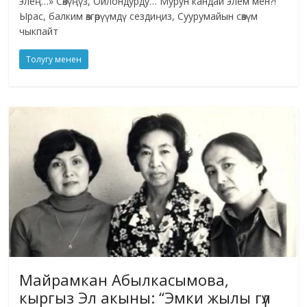
элең…» Сөзүңүз, Ойлондурду… Мурун кандай элем мен?!
Ырас, балким өзгөрүүмдү сездиңиз, Суурумайын сөзүм
чыкпайт
Толугу менен
Майрамкан Абылкасымова,
кыргыз Эл акыны: “Эмки жылы гүл