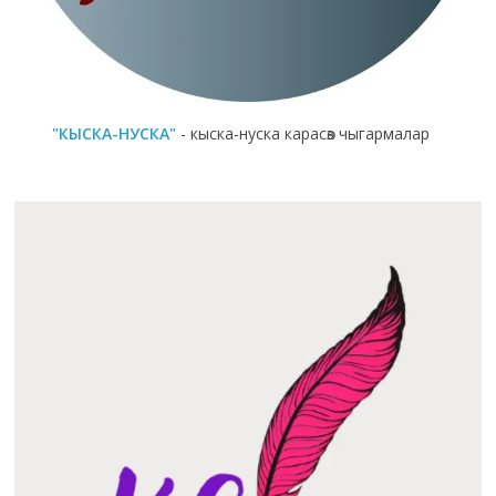
"КЫСКА-НУСКА"
- кыска-нуска карасөз чыгармалар