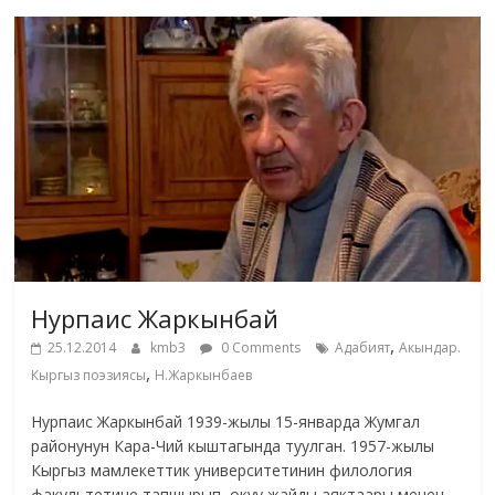
Нурпаис Жаркынбай
,
25.12.2014
kmb3
0 Comments
Адабият
Акындар.
,
Кыргыз поэзиясы
Н.Жаркынбаев
Нурпаис Жаркынбай 1939-жылы 15-январда Жумгал
районунун Кара-Чий кыштагында туулган. 1957-жылы
Кыргыз мамлекеттик университетинин филология
факультетине тапшырып, окуу жайды аяктаары менен