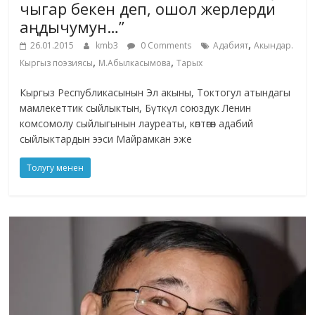
чыгар бекен деп, ошол жерлерди
аңдычумун…”
,
26.01.2015
kmb3
0 Comments
Адабият
Акындар.
,
,
Кыргыз поэзиясы
М.Абылкасымова
Тарых
Кыргыз Республикасынын Эл акыны, Токтогул атындагы
мамлекеттик сыйлыктын, Бүткүл союздук Ленин
комсомолу сыйлыгынын лауреаты, көптөгөн адабий
сыйлыктардын ээси Майрамкан эже
Толугу менен