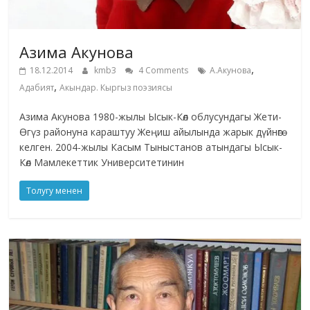
Азима Акунова
,
18.12.2014
kmb3
4 Comments
А.Акунова
,
Адабият
Акындар. Кыргыз поэзиясы
Азима Акунова 1980-жылы Ысык-Көл облусундагы Жети-
Өгүз районуна караштуу Жеңиш айылында жарык дүйнөгө
келген. 2004-жылы Касым Тыныстанов атындагы Ысык-
Көл Мамлекеттик Университетинин
Толугу менен