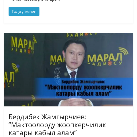
Толугу менен
Бердибек Жамгырчиев:
“Мактоолорду жоопкерчилик
катары кабыл алам”