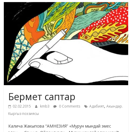
маданияты
жана
адабияты
Бермет саптар
,
02.02.2015
kmb3
0 Comments
Адабият
Акындар.
Кыргыз поэзиясы
Калича Жакыпова “АМНЕЗИЯ” «Мурун мындай эмес