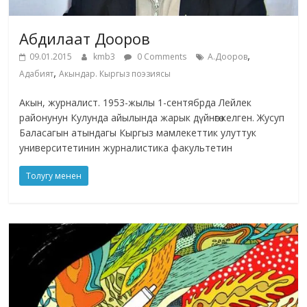
Абдилаат Дооров
,
09.01.2015
kmb3
0 Comments
А.Дооров
,
Адабият
Акындар. Кыргыз поэзиясы
Акын, журналист. 1953-жылы 1-сентябрда Лейлек
районунун Кулунда айылында жарык дүйнөгө келген. Жусуп
Баласагын атындагы Кыргыз мамлекеттик улуттук
университетинин журналистика факультетин
Толугу менен