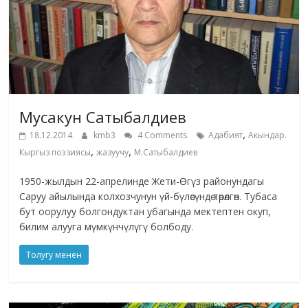
Мусакун Сатыбалдиев
,
18.12.2014
kmb3
4 Comments
Адабият
Акындар.
,
,
Кыргыз поэзиясы
жазуучу
М.Сатыбалдиев
1950-жылдын 22-апрелинде Жети-Өгүз районундагы
Саруу айылында колхозчунун үй-бүлөсүндө төрөлгөн. Тубаса
бут оорулуу болгондуктан убагында мектептен окуп,
билим алууга мүмкүнчүлүгү болбоду.
Толугу менен