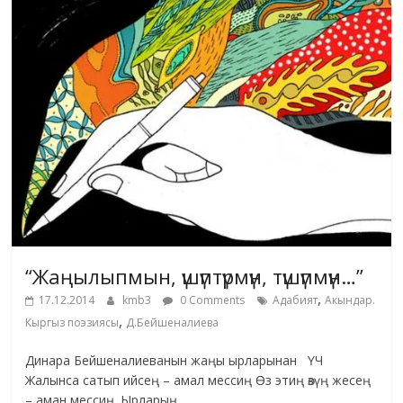
“Жаңылыпмын, үшүптүрмүн, түшүпмүн…”
,
17.12.2014
kmb3
0 Comments
Адабият
Акындар.
,
Кыргыз поэзиясы
Д.Бейшеналиева
Динара Бейшеналиеванын жаңы ырларынан ҮЧ
Жалынса сатып ийсең – амал мессиң Өз этиң өзүң жесең
– аман мессиң. Ырларың