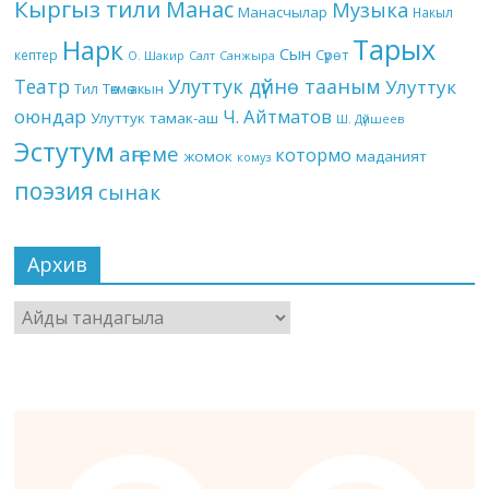
Кыргыз тили
Манас
Музыка
Манасчылар
Накыл
Тарых
Нарк
Сын
кептер
Сүрөт
О. Шакир
Салт
Санжыра
Театр
Улуттук дүйнө тааным
Улуттук
Төкмө акын
Тил
оюндар
Ч. Айтматов
Улуттук тамак-аш
Ш. Дүйшеев
Эстутум
аңгеме
котормо
жомок
маданият
комуз
поэзия
сынак
Архив
Архив