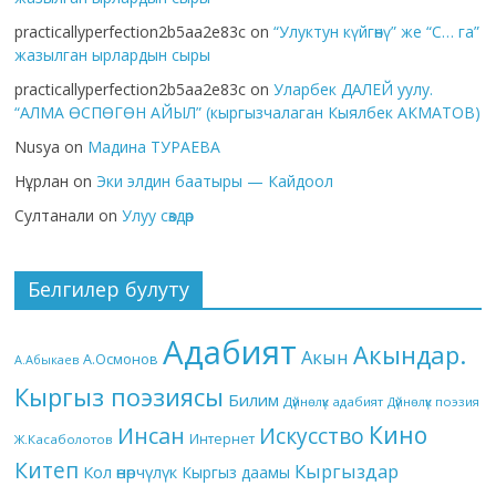
practicallyperfection2b5aa2e83c
on
“Улуктун күйгөнү” же “С… га”
жазылган ырлардын сыры
practicallyperfection2b5aa2e83c
on
Уларбек ДАЛЕЙ уулу.
“АЛМА ӨСПӨГӨН АЙЫЛ” (кыргызчалаган Кыялбек АКМАТОВ)
Nusya
on
Мадина ТУРАЕВА
Нұрлан
on
Эки элдин баатыры — Кайдоол
Султанали
on
Улуу сөздөр
Белгилер булуту
Адабият
Акындар.
Акын
А.Осмонов
А.Абыкаев
Кыргыз поэзиясы
Билим
Дүйнөлүк адабият
Дүйнөлүк поэзия
Кино
Инсан
Искусство
Интернет
Ж.Касаболотов
Китеп
Кыргыздар
Кол өнөрчүлүк
Кыргыз даамы