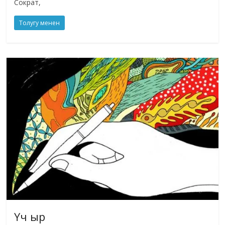
Сократ,
Толугу менен
Үч ыр