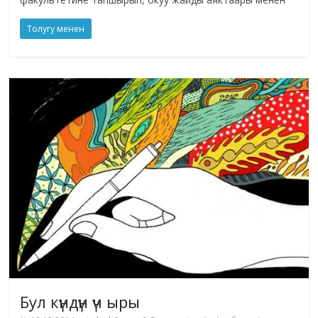
Толугу менен
Бул күндүн үч ыры