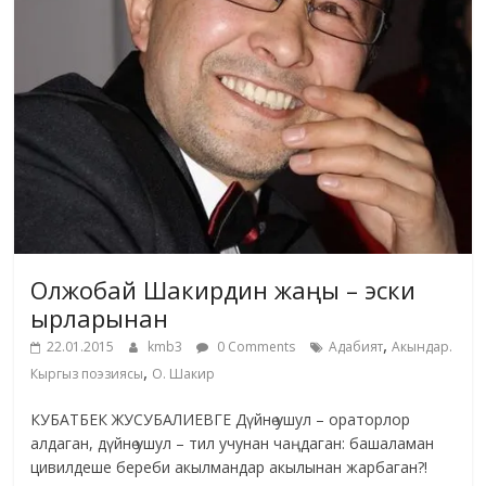
Олжобай Шакирдин жаңы – эски
ырларынан
,
22.01.2015
kmb3
0 Comments
Адабият
Акындар.
,
Кыргыз поэзиясы
О. Шакир
КУБАТБЕК ЖУСУБАЛИЕВГЕ Дүйнө ушул – ораторлор
алдаган, дүйнө ушул – тил учунан чаңдаган: башаламан
цивилдеше береби акылмандар акылынан жарбаган?!