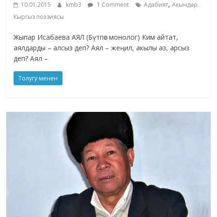
,
10.01.2015
kmb3
1 Comment
Адабият
Акындар.
Кыргыз поэзиясы
Жыпар Исабаева АЯЛ (Бүтпөс монолог) Ким айтат,
аялдарды – алсыз деп? Аял – жеңил, акылы аз, арсыз
деп? Аял –
Толугу менен