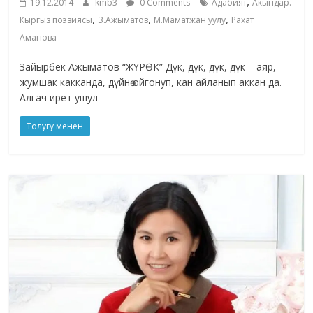
,
19.12.2014
kmb3
0 Comments
Адабият
Акындар.
,
,
,
Кыргыз поэзиясы
З.Ажыматов
М.Маматжан уулу
Рахат
Аманова
Зайырбек Ажыматов “ЖҮРӨК” Дүк, дүк, дүк, дүк – аяр,
жумшак какканда, дүйнө ойгонуп, кан айланып аккан да.
Алгач ирет ушул
Толугу менен