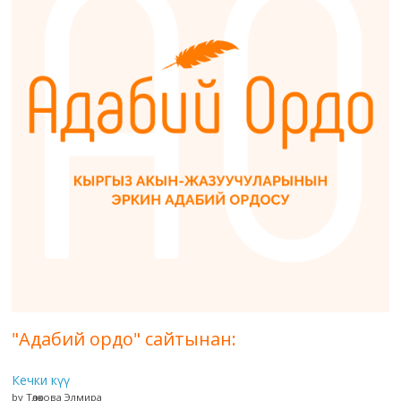
"Адабий ордо" сайтынан:
Кечки күү
by Төлөкова Элмира