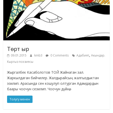
Төрт ыр
,
09.01.2015
kmb3
0 Comments
Адабият
Акындар.
Кыргыз поэзиясы
Жыргалбек Касаболотов ТОЙ Жайнаган зал.
Жаркылдаган бийчилер. Жалдырайсың жалгыздыктан
эзилип. Арасында сен кошулуп олтурган Адамдардын
баары чоочун сезилип. Чоочун дүйнө,
Толугу менен