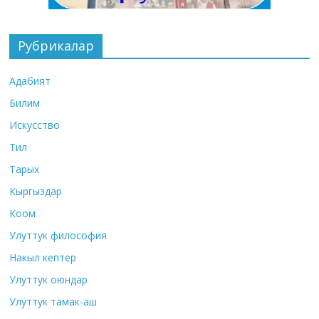
Рубрикалар
Адабият
Билим
Искусство
Тил
Тарых
Кыргыздар
Коом
Улуттук философия
Накыл кептер
Улуттук оюндар
Улуттук тамак-аш