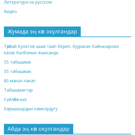
Литература на русском
Видео
Жумада эң көп окулгандар
Төрөбай Кулатов шым таап берип, Зууракан Кайназарова
казак балбанын жыкканда
55 табышмак
55 табышмак
80 макал-лакап
Табышмактар
Сүйлөбөс кыз
Карышкырдын камкордугу
Айда эң көп окулгандар