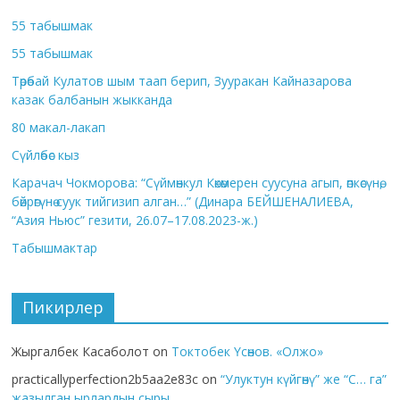
55 табышмак
55 табышмак
Төрөбай Кулатов шым таап берип, Зууракан Кайназарова
казак балбанын жыкканда
80 макал-лакап
Сүйлөбөс кыз
Карачач Чокморова: “Сүймөнкул Көкөмерен суусуна агып, өпкөсүнө,
бөйрөгүнө суук тийгизип алган…” (Динара БЕЙШЕНАЛИЕВА,
“Азия Ньюс” гезити, 26.07–17.08.2023-ж.)
Табышмактар
Пикирлер
Жыргалбек Касаболот
on
Токтобек Үсөнов. «Олжо»
practicallyperfection2b5aa2e83c
on
“Улуктун күйгөнү” же “С… га”
жазылган ырлардын сыры