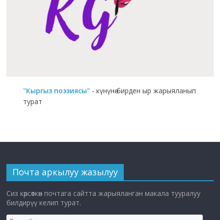
"Кыргыз поэзиясы"
- күнүнө бирден ыр жарыяланып
турат
Почта аркылуу жазылуу
Сиз көрсөткөн почтага сайтта жарыяланган макала тууралуу
билдирүү келип турат.
E-