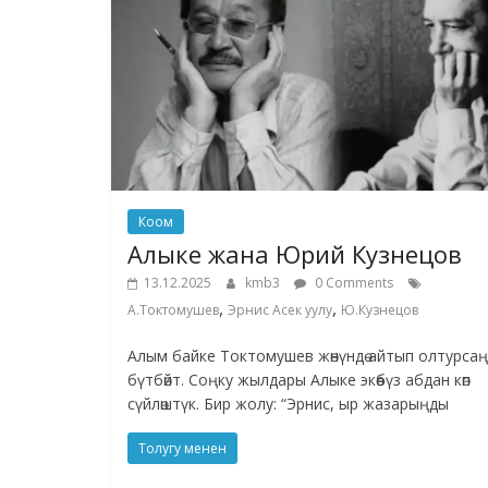
Коом
Алыке жана Юрий Кузнецов
13.12.2025
kmb3
0 Comments
,
,
А.Токтомушев
Эрнис Асек уулу
Ю.Кузнецов
Алым байке Токтомушев жөнүндө айтып олтурсаң 
бүтбөйт. Соңку жылдары Алыке экөөбүз абдан көп
сүйлөштүк. Бир жолу: “Эрнис, ыр жазарыңды
Толугу менен