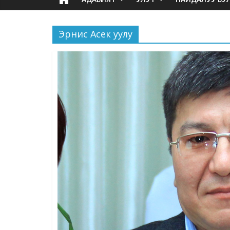
Эрнис Асек уулу