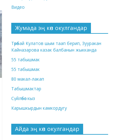
Видео
Жумада эң көп окулгандар
Төрөбай Кулатов шым таап берип, Зууракан
Кайназарова казак балбанын жыкканда
55 табышмак
55 табышмак
80 макал-лакап
Табышмактар
Сүйлөбөс кыз
Карышкырдын камкордугу
Айда эң көп окулгандар