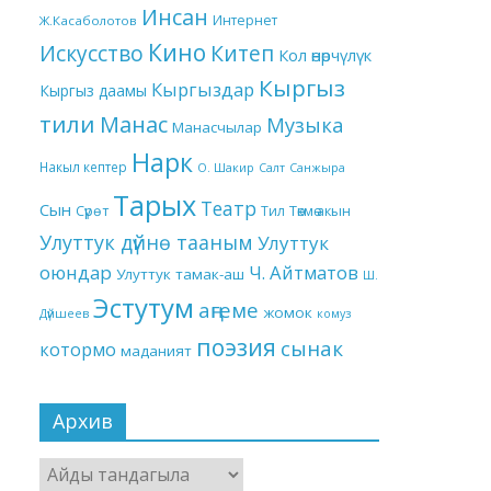
Инсан
Интернет
Ж.Касаболотов
Кино
Китеп
Искусство
Кол өнөрчүлүк
Кыргыз
Кыргыздар
Кыргыз даамы
тили
Манас
Музыка
Манасчылар
Нарк
Накыл кептер
О. Шакир
Салт
Санжыра
Тарых
Театр
Сын
Төкмө акын
Сүрөт
Тил
Улуттук дүйнө тааным
Улуттук
оюндар
Ч. Айтматов
Улуттук тамак-аш
Ш.
Эстутум
аңгеме
жомок
Дүйшеев
комуз
поэзия
сынак
котормо
маданият
Архив
Архив