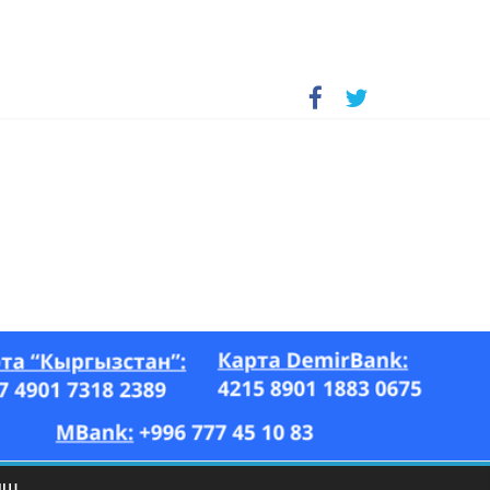
А, “Азия Ньюс” гезити, 26.07–17.08.2023-ж.)
ЫШ