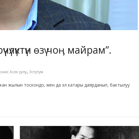
чүлүктүн өзү чоӊ майрам”.
,
рнис Асек уулу
Эстутум
ан жылын тоскондо, мен да эл катары даярданып, бактылуу