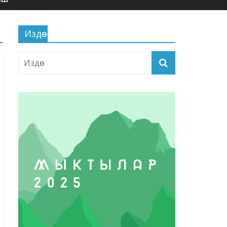
Издөө