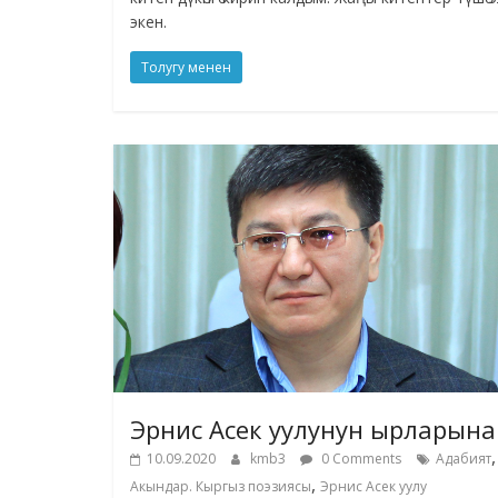
экен.
Толугу менен
Эрнис Асек уулунун ырларына
,
10.09.2020
kmb3
0 Comments
Адабият
,
Акындар. Кыргыз поэзиясы
Эрнис Асек уулу