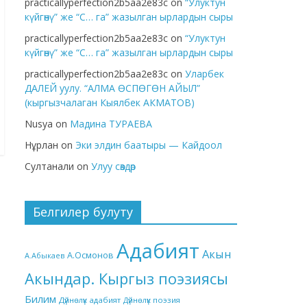
practicallyperfection2b5aa2e83c
on
“Улуктун
күйгөнү” же “С… га” жазылган ырлардын сыры
practicallyperfection2b5aa2e83c
on
“Улуктун
күйгөнү” же “С… га” жазылган ырлардын сыры
practicallyperfection2b5aa2e83c
on
Уларбек
ДАЛЕЙ уулу. “АЛМА ӨСПӨГӨН АЙЫЛ”
(кыргызчалаган Кыялбек АКМАТОВ)
Nusya
on
Мадина ТУРАЕВА
Нұрлан
on
Эки элдин баатыры — Кайдоол
Султанали
on
Улуу сөздөр
Белгилер булуту
Адабият
Акын
А.Осмонов
А.Абыкаев
Акындар. Кыргыз поэзиясы
Билим
Дүйнөлүк адабият
Дүйнөлүк поэзия