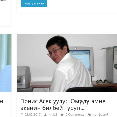
Толугу менен
н
Эрнис Асек уулу: “Өмүрдүн эмне
экенин билбей туруп…”
,
02.02.2017
kmb3
0 Comments
Конфуций