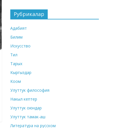
Рубрикалар
Адабият
Билим
Искусство
Тил
Тарых
Кыргыздар
Коом
Улуттук философия
Накыл кептер
Улуттук оюндар
Улуттук тамак-аш
Литература на русском