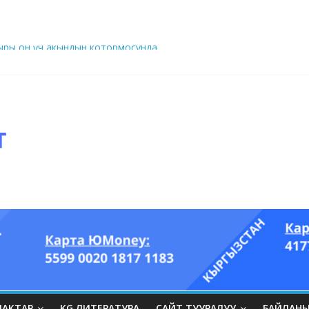
ры он үч акындын котормосунда
ып, өпкөсүнө, бөйрөгүнө суук тийгизип алган…” (Динара БЕЙШЕНАЛИЕВ
ЛАКТАР
KG ЛИТЕРАТУРА
САЙТ ТУУРАЛУУ
БАЙЛАН