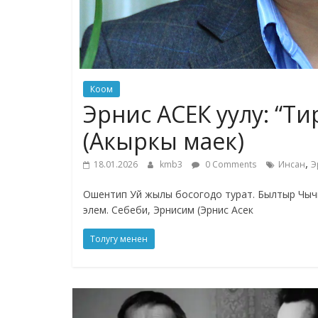
Коом
Эрнис АСЕК уулу: “Тирүү
(Акыркы маек)
,
18.01.2026
kmb3
0 Comments
Инсан
Э
Ошентип Уй жылы босогодо турат. Былтыр Чычк
элем. Себеби, Эрнисим (Эрнис Асек
Толугу менен