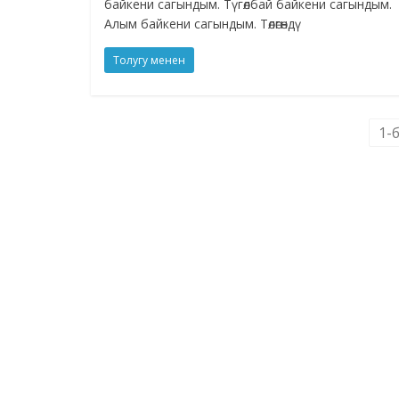
байкени сагындым. Түгөлбай байкени сагындым.
Алым байкени сагындым. Төлөгөндү
Толугу менен
1-