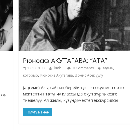
Рюноскэ АКУТАГАВА: “АТА”
,
13.12.2023
kmb3
0 Comments
аңгеме
,
,
котормо
Рюноске Акутагава
Эрнис Асек уулу
(аңгеме) Азыр айтып берейин деген окуя мен орто
мектептин төртүнчү классында окуп жүргөн кезге
сөз
тиешелүү. Ал жылы, күзүндө, мектеп экскурсиясы
Толугу менен