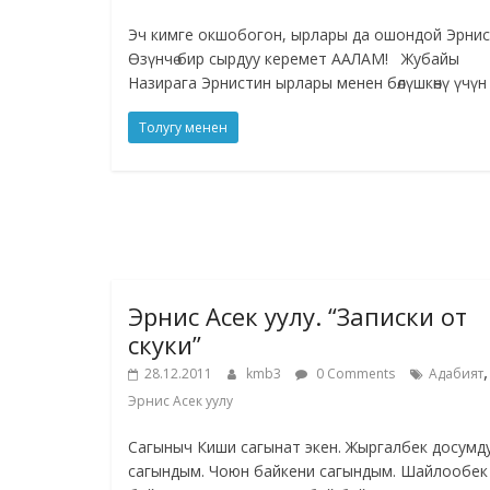
Эч кимге окшобогон, ырлары да ошондой Эрнис
Өзүнчө бир сырдуу керемет ААЛАМ! Жубайы
Назирага Эрнистин ырлары менен бөлүшкөнү үчүн
Толугу менен
Эрнис Асек уулу. “Записки от
скуки”
,
28.12.2011
kmb3
0 Comments
Адабият
Эрнис Асек уулу
Сагыныч Киши сагынат экен. Жыргалбек досумд
сагындым. Чоюн байкени сагындым. Шайлообек