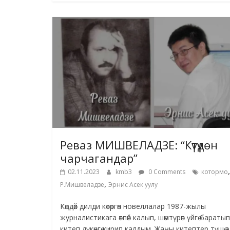
Реваз МИШВЕЛАДЗЕ: “Күтүүдөн
чарчагандар”
,
02.11.2023
kmb3
0 Comments
котормо
,
Р.Мишвеладзе
Эрнис Асек уулу
Көңдөй дилди көтөргөн новеллалар 1987-жылы
журналистикага өтпөй калып, шөмтүрөп үйгө баратып
китеп дүкөнгө кирип калдым. Жаңы китептер түшө 