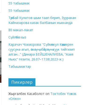
55 табышмак
55 табышмак
Төрөбай Кулатов шым таап берип, Зууракан
Кайназарова казак балбанын жыкканда
80 макал-лакап
Сүйлөбөс кыз
Карачач Чокморова: “Сүймөнкул Көкөмерен
суусуна агып, өпкөсүнө, бөйрөгүнө суук тийгизип
алган…” (Динара БЕЙШЕНАЛИЕВА, “Азия
Ньюс” гезити, 26.07–17.08.2023-ж.)
Табышмактар
Пикирлер
Жыргалбек Касаболот
on
Токтобек Үсөнов.
«Олжо»