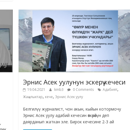
Эрнис Асек уулунун эскерүү кечеси
,
19.04.2021
kmb3
0 Comments
Адабият
,
,
Жаңылыктар
кече
Эрнис Асек уулу
Белгилүү журналист, чон акын, кыйын котормочу
Эрнис Асек уулу адабий кечесин өткөрөйүн деп
даярданып жаткан эле. Бирок кечесине 2-3 ай
,
элек