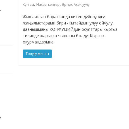
,
,
Кун зы
Накыл кептер
Эрнис Асек уулу
.
Жыл аяктап баратканда китеп дүйнөсүндөгү
жаңылыктардын бири -Кытайдын улуу ойчулу,
даанышманы КОНФУЦИЙдин осуяттары кыргыз
тилинде жарыкка чыкканы болду. Кыргыз
окурмандарына
Толугу менен
у