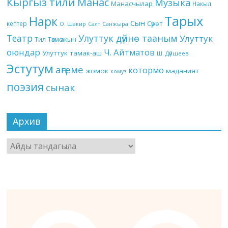
Кыргыз тили
Манас
Музыка
Манасчылар
Накыл
Тарых
Нарк
Сын
кептер
Сүрөт
О. Шакир
Салт
Санжыра
Театр
Улуттук дүйнө тааным
Улуттук
Төкмө акын
Тил
оюндар
Ч. Айтматов
Улуттук тамак-аш
Ш. Дүйшеев
Эстутум
аңгеме
котормо
жомок
маданият
комуз
поэзия
сынак
Архив
Архив