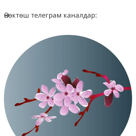
Өнөктөш телеграм каналдар: