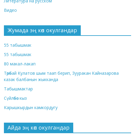
Литература на русском
Видео
Жумада эң көп окулгандар
55 табышмак
55 табышмак
80 макал-лакап
Төрөбай Кулатов шым таап берип, Зууракан Кайназарова
казак балбанын жыкканда
Табышмактар
Сүйлөбөс кыз
Карышкырдын камкордугу
Айда эң көп окулгандар