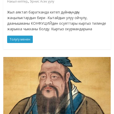
,
Накыл кептер
Эрнис Асек уулу
Жыл аяктап баратканда китеп дүйнөсүндөгү
жаңылыктардын бири -Кытайдын улуу ойчулу,
даанышманы КОНФУЦИЙдин осуяттары кыргыз тилинде
жарыкка чыкканы болду. Кыргыз окурмандарына
Толугу менен