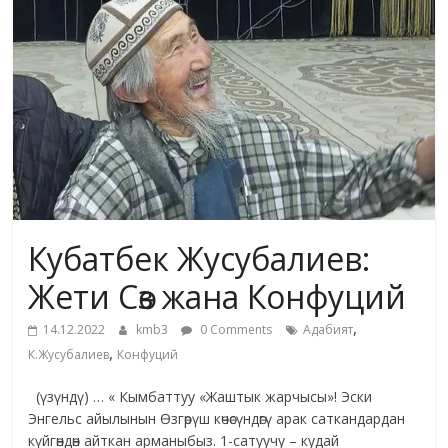
жана
адабияты
Кубатбек Жусубалиев:
Жети Сөз жана Конфуций
,
14.12.2022
kmb3
0 Comments
Адабият
,
К.Жусубалиев
Конфуций
(үзүндү) … « Кымбаттуу «Жаштык жарчысы»! Эски
Энгельс айылынын Өзгөрүш көчөсүндөгү арак саткандардан
күйгөндөн айткан арманыбыз. 1-сатуучу – кудай