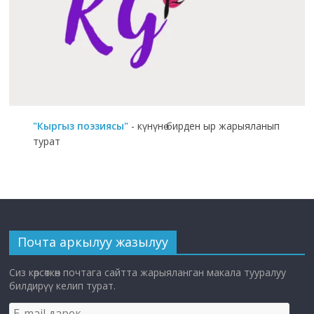
"Кыргыз поэзиясы"
- күнүнө бирден ыр жарыяланып
турат
Почта аркылуу жазылуу
Сиз көрсөткөн почтага сайтта жарыяланган макала тууралуу
билдирүү келип турат.
E-