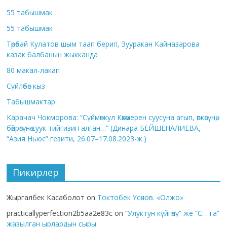
55 табышмак
55 табышмак
Төрөбай Кулатов шым таап берип, Зууракан Кайназарова
казак балбанын жыкканда
80 макал-лакап
Сүйлөбөс кыз
Табышмактар
Карачач Чокморова: “Сүймөнкул Көкөмерен суусуна агып, өпкөсүнө,
бөйрөгүнө суук тийгизип алган…” (Динара БЕЙШЕНАЛИЕВА,
“Азия Ньюс” гезити, 26.07–17.08.2023-ж.)
Пикирлер
Жыргалбек Касаболот
on
Токтобек Үсөнов. «Олжо»
practicallyperfection2b5aa2e83c
on
“Улуктун күйгөнү” же “С… га”
жазылган ырлардын сыры