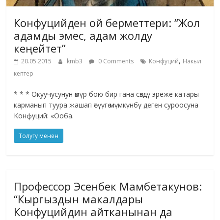
Конфуцийден ой берметтери: “Жол
адамды эмес, адам жолду
кеңейтет”
,
20.05.2015
kmb3
0 Comments
Конфуций
Накыл
кептер
* * * Окуучусунун өмүр бою бир гана сөздү эреже катары
карманып туура жашап өтүүгө мүмкүнбү деген суроосуна
Конфуций: «Ооба.
Толугу менен
Профессор Эсенбек Мамбетакунов:
“Кыргыздын макалдары
Конфуцийдин айтканынан да