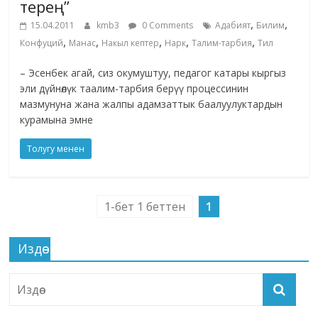
терең”
,
,
15.04.2011
kmb3
0 Comments
Адабият
Билим
,
,
,
,
,
Конфуций
Манас
Накыл кептер
Нарк
Талим-тарбия
Тил
– Эсенбек агай, сиз окумуштуу, педагог катары кыргыз
эли дүйнөлүк таалим-тарбия берүү процессинин
мазмунуна жана жалпы адамзаттык баалуулуктардын
курамына эмне
Толугу менен
1-бет 1 беттен
1
Издөө