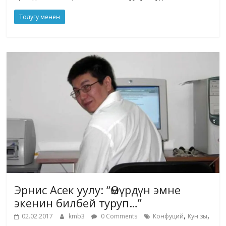
Толугу менен
Эрнис Асек уулу: “Өмүрдүн эмне
экенин билбей туруп…”
,
,
02.02.2017
kmb3
0 Comments
Конфуций
Кун зы