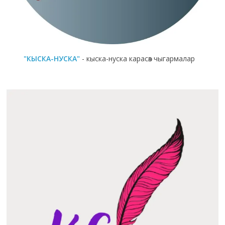
"КЫСКА-НУСКА"
- кыска-нуска карасөз чыгармалар