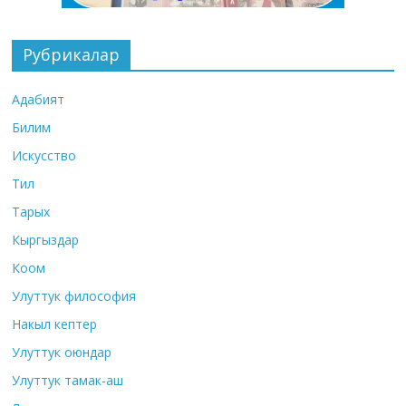
Рубрикалар
Адабият
Билим
Искусство
Тил
Тарых
Кыргыздар
Коом
Улуттук философия
Накыл кептер
Улуттук оюндар
Улуттук тамак-аш