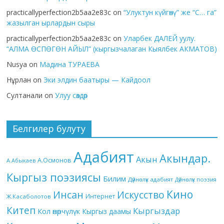
practicallyperfection2b5aa2e83c
on
“Улуктун күйгөнү” же “С… га”
жазылган ырлардын сыры
practicallyperfection2b5aa2e83c
on
Уларбек ДАЛЕЙ уулу.
“АЛМА ӨСПӨГӨН АЙЫЛ” (кыргызчалаган Кыялбек АКМАТОВ)
Nusya
on
Мадина ТУРАЕВА
Нұрлан
on
Эки элдин баатыры — Кайдоол
Султанали
on
Улуу сөздөр
Белгилер булуту
Адабият
Акындар.
Акын
А.Осмонов
А.Абыкаев
Кыргыз поэзиясы
Билим
Дүйнөлүк адабият
Дүйнөлүк поэзия
Кино
Инсан
Искусство
Интернет
Ж.Касаболотов
Китеп
Кыргыздар
Кол өнөрчүлүк
Кыргыз даамы