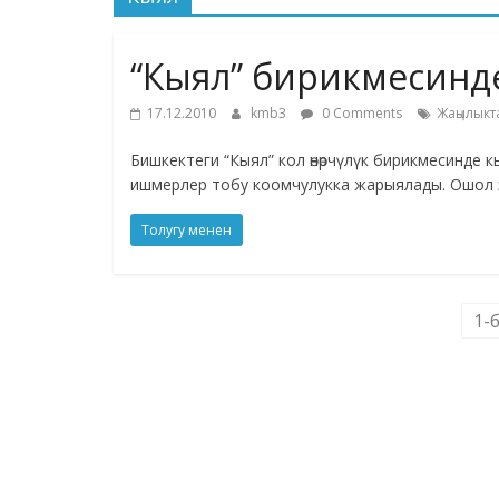
“Кыял” бирикмесинд
17.12.2010
kmb3
0 Comments
Жаңылыкт
Бишкектеги “Кыял” кол өнөрчүлүк бирикмесинде
ишмерлер тобу коомчулукка жарыялады. Ошол 
Толугу менен
1-