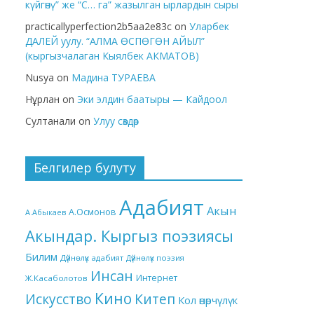
күйгөнү” же “С… га” жазылган ырлардын сыры
practicallyperfection2b5aa2e83c
on
Уларбек
ДАЛЕЙ уулу. “АЛМА ӨСПӨГӨН АЙЫЛ”
(кыргызчалаган Кыялбек АКМАТОВ)
Nusya
on
Мадина ТУРАЕВА
Нұрлан
on
Эки элдин баатыры — Кайдоол
Султанали
on
Улуу сөздөр
Белгилер булуту
Адабият
Акын
А.Осмонов
А.Абыкаев
Акындар. Кыргыз поэзиясы
Билим
Дүйнөлүк адабият
Дүйнөлүк поэзия
Инсан
Интернет
Ж.Касаболотов
Кино
Китеп
Искусство
Кол өнөрчүлүк