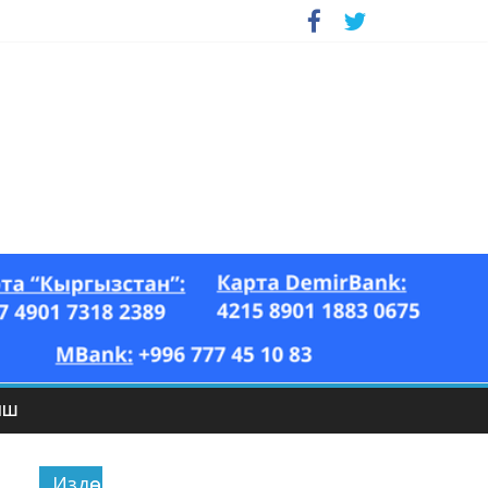
ЫШ
Издөө