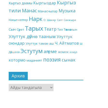
Кыргыз
Кыргыздар
Кыргыз даамы
тили
Манас
Музыка
Манасчылар
Нарк
Накыл кептер
О. Шакир
Салт
Санжыра
Тарых
Театр
Сын
Төкмө акын
Сүрөт
Тил
Улуттук дүйнө тааным
Улуттук
оюндар
Ч. Айтматов
Улуттук тамак-аш
Ш.
Эстутум
аңгеме
жомок
Дүйшеев
комуз
поэзия
сынак
котормо
маданият
Архив
Архив