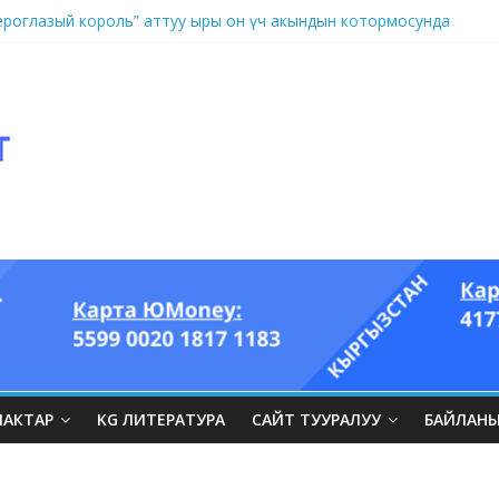
оглазый король” аттуу ыры он үч акындын котормосунда
ЛАКТАР
KG ЛИТЕРАТУРА
САЙТ ТУУРАЛУУ
БАЙЛАН