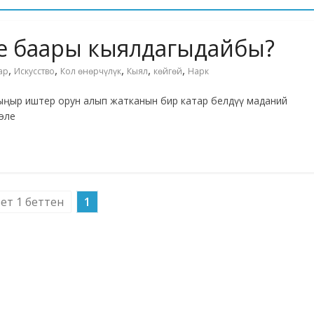
е баары кыялдагыдайбы?
,
,
,
,
,
ар
Искусство
Кол өнөрчүлүк
Кыял
көйгөй
Нарк
 кыңыр иштер орун алып жатканын бир катар белдүү маданий
эле
бет 1 беттен
1