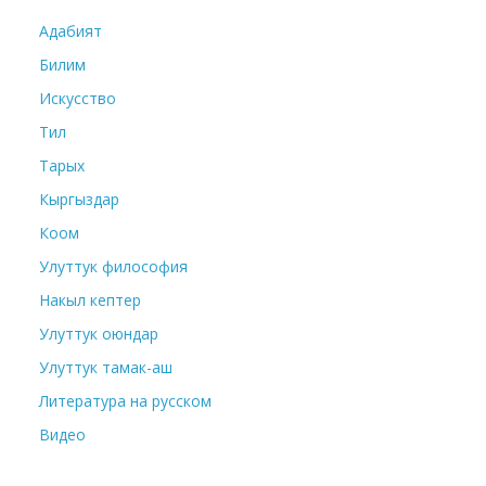
Адабият
Билим
Искусство
Тил
Тарых
Кыргыздар
Коом
Улуттук философия
Накыл кептер
Улуттук оюндар
Улуттук тамак-аш
Литература на русском
Видео