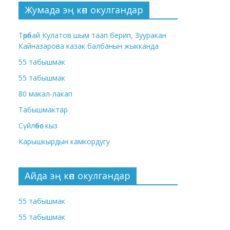
Жумада эң көп окулгандар
Төрөбай Кулатов шым таап берип, Зууракан
Кайназарова казак балбанын жыкканда
55 табышмак
55 табышмак
80 макал-лакап
Табышмактар
Сүйлөбөс кыз
Карышкырдын камкордугу
Айда эң көп окулгандар
55 табышмак
55 табышмак