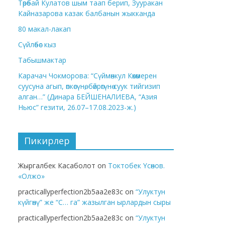
Төрөбай Кулатов шым таап берип, Зууракан
Кайназарова казак балбанын жыкканда
80 макал-лакап
Сүйлөбөс кыз
Табышмактар
Карачач Чокморова: “Сүймөнкул Көкөмерен
суусуна агып, өпкөсүнө, бөйрөгүнө суук тийгизип
алган…” (Динара БЕЙШЕНАЛИЕВА, “Азия
Ньюс” гезити, 26.07–17.08.2023-ж.)
Пикирлер
Жыргалбек Касаболот
on
Токтобек Үсөнов.
«Олжо»
practicallyperfection2b5aa2e83c
on
“Улуктун
күйгөнү” же “С… га” жазылган ырлардын сыры
practicallyperfection2b5aa2e83c
on
“Улуктун